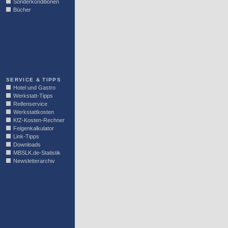
Sonderkonditionen
Bücher
LINKBLOCK
SERVICE & TIPPS
Hotel und Gastro
Werkstatt-Tipps
Reifenservice
Werkstattkosten
KfZ-Kosten-Rechner
Felgenkalkulator
Link-Tipps
Downloads
MBSLK.de-Statistik
Newsletterarchiv