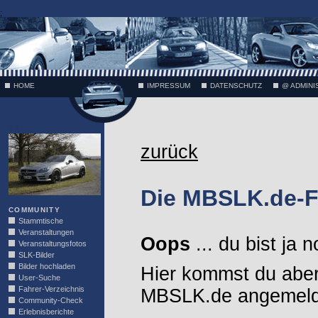
;
HOME
IMPRESSUM
DATENSCHUTZ
@ ADMINI
VÄTH
zurück
Die MBSLK.de-F
COMMUNITY
Stammtische
Veranstaltungen
Oops
... du bist ja 
Veranstaltungsfotos
SLK-Bilder
Bilder hochladen
Hier kommst du aber
User-Suche
Fahrer-Verzeichnis
MBSLK.de angemelde
Community-Check
Erlebnisberichte