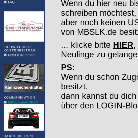
Wenn du hier neu bi
FAQ
DIAS
schreiben möchtest,
aber noch keinen 
von MBSLK.de besitz
... klicke bitte
HIER
,
FREIWILLIGER
KOSTENBEITRAG
Neulinge zu gelange
MBSLK.de fördern
ALFRA
PS:
Wenn du schon Zugr
besitzt,
dann kannst du dich
KOMMUNIKATION
MBSLK.de-FOREN
über den LOGIN-Blo
BAUREIHE R170