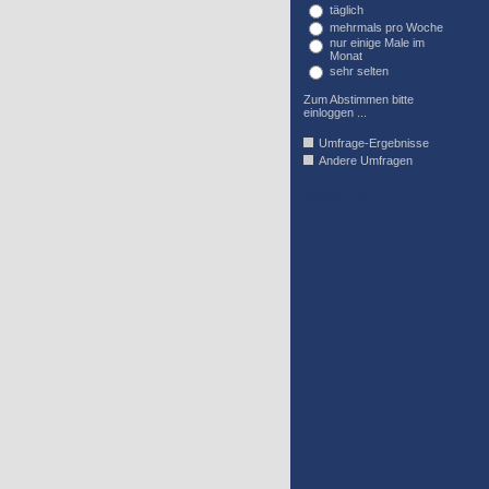
täglich
mehrmals pro Woche
nur einige Male im
Monat
sehr selten
Zum Abstimmen bitte
einloggen ...
Umfrage-Ergebnisse
Andere Umfragen
AFFIL_R_U