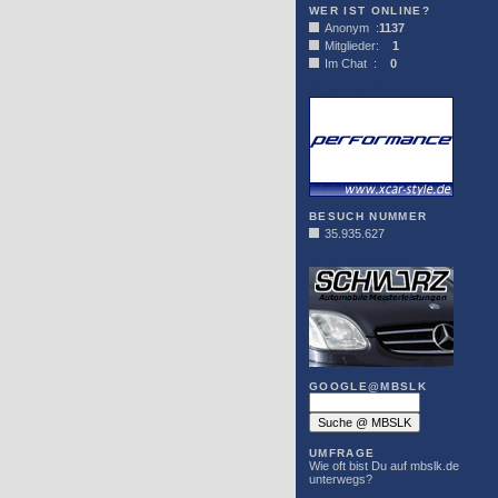
WER IST ONLINE?
Anonym :
1137
Mitglieder:
1
Im Chat :
0
XCAR-STYLE
BESUCH NUMMER
35.935.627
DER SCHWARZ
GOOGLE@MBSLK
UMFRAGE
Wie oft bist Du auf mbslk.de
unterwegs?