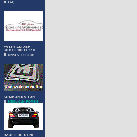
FAQ
DIAS
FREIWILLIGER
KOSTENBEITRAG
MBSLK.de fördern
ALFRA
KOMMUNIKATION
MBSLK.de-FOREN
BAUREIHE R170