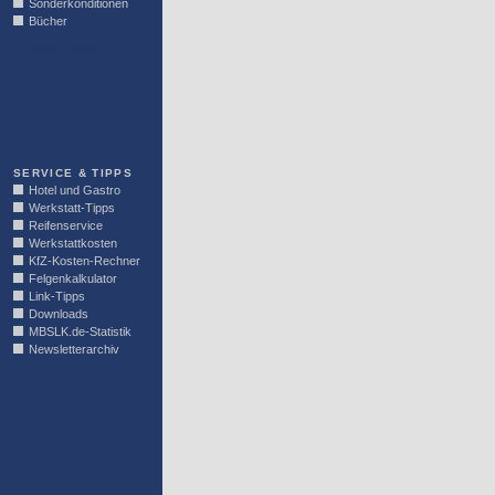
Sonderkonditionen
Bücher
LINKBLOCK
SERVICE & TIPPS
Hotel und Gastro
Werkstatt-Tipps
Reifenservice
Werkstattkosten
KfZ-Kosten-Rechner
Felgenkalkulator
Link-Tipps
Downloads
MBSLK.de-Statistik
Newsletterarchiv