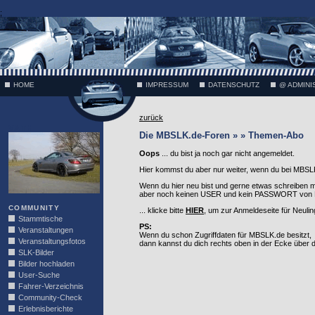
;
HOME
IMPRESSUM
DATENSCHUTZ
@ ADMINI
zurück
VÄTH
Die MBSLK.de-Foren » » Themen-Abo
Oops
... du bist ja noch gar nicht angemeldet.
Hier kommst du aber nur weiter, wenn du bei MBSLK
Wenn du hier neu bist und gerne etwas schreiben 
aber noch keinen USER und kein PASSWORT von MB
COMMUNITY
... klicke bitte
HIER
, um zur Anmeldeseite für Neuli
Stammtische
PS:
Veranstaltungen
Wenn du schon Zugriffdaten für MBSLK.de besitzt,
Veranstaltungsfotos
dann kannst du dich rechts oben in der Ecke über
SLK-Bilder
Bilder hochladen
User-Suche
Fahrer-Verzeichnis
Community-Check
Erlebnisberichte