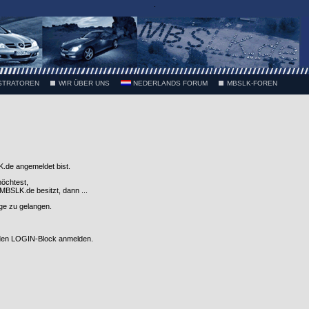
.
STRATOREN
WIR ÜBER UNS
NEDERLANDS FORUM
MBSLK-FOREN
.de angemeldet bist.
möchtest,
SLK.de besitzt, dann ...
nge zu gelangen.
 den LOGIN-Block anmelden.