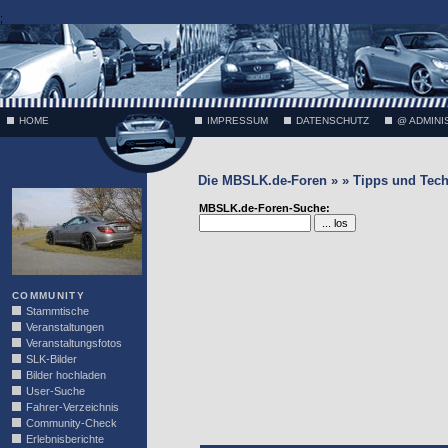
;
HOME
IMPRESSUM
DATENSCHUTZ
@ ADMINI
Die MBSLK.de-Foren » » Tipps und Tech
VÄTH
MBSLK.de-Foren-Suche:
COMMUNITY
Stammtische
Veranstaltungen
Veranstaltungsfotos
SLK-Bilder
Bilder hochladen
User-Suche
Fahrer-Verzeichnis
Community-Check
Erlebnisberichte