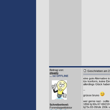
Beitrag von
:
Geschrieben am 2
elgado
... ist OFFLINE
eine gute Alternative i
tüv konform, keine Ein
allerdings Glück haben
--
grüsse bruno
wer gerne rast - sollte
180d bj 60v.67-69/219
Schreiberlevel:
bj73v.83-09/slk 200k v
Forendoppeldoktor