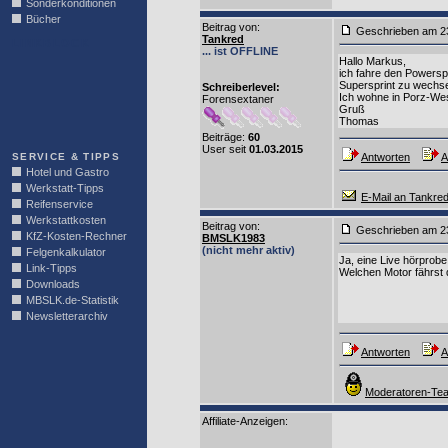
Sonderkonditionen
Bücher
Beitrag von
:
Geschrieben am 2
Tankred
LINKBLOCK
... ist OFFLINE
Hallo Markus,
ich fahre den Powerspr
Supersprint zu wechse
Schreiberlevel:
Ich wohne in Porz-Wes
Forensextaner
Gruß
Thomas
Beiträge:
60
User seit
01.03.2015
SERVICE & TIPPS
Antworten
A
Hotel und Gastro
Werkstatt-Tipps
E-Mail an Tankre
Reifenservice
Werkstattkosten
Beitrag von
:
Geschrieben am 2
KfZ-Kosten-Rechner
BMSLK1983
(nicht mehr aktiv)
Felgenkalkulator
Ja, eine Live hörprob
Link-Tipps
Welchen Motor fährst
Downloads
MBSLK.de-Statistik
Newsletterarchiv
Antworten
A
Moderatoren-Tea
Affiliate-Anzeigen: