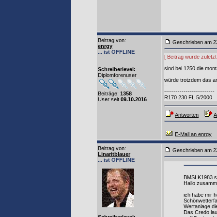
Beitrag von
:
Geschrieben am 2
enrgy
... ist OFFLINE
[ Beitrag wurde zuletz
sind bei 1250 die mon
Schreiberlevel:
Diplomforenuser
würde trotzdem das ang
--
--------------------------
Beiträge:
1358
R170 230 FL 5/2000
User seit
09.10.2016
Antworten
A
E-Mail an enrgy
Beitrag von
:
Geschrieben am 2
Linaritblauer
... ist OFFLINE
BMSLK1983 sc
Hallo zusamm
ich habe mir h
Schönwetterfa
Wertanlage di
Das Credo lau