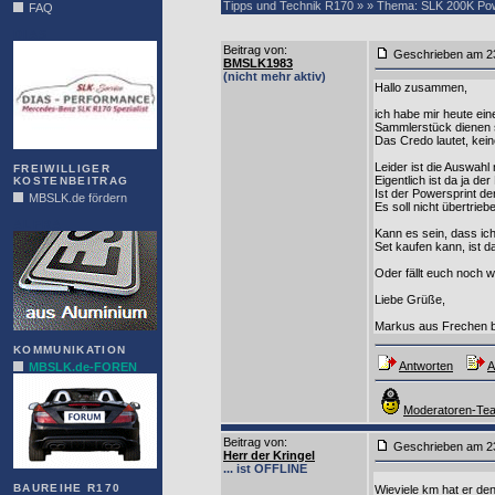
Tipps und Technik R170 » » Thema: SLK 200K Powe
FAQ
DIAS
Beitrag von
:
Geschrieben am 2
BMSLK1983
(nicht mehr aktiv)
Hallo zusammen,
ich habe mir heute ein
Sammlerstück dienen s
Das Credo lautet, kein
Leider ist die Auswahl 
FREIWILLIGER
Eigentlich ist da ja de
KOSTENBEITRAG
Ist der Powersprint de
MBSLK.de fördern
Es soll nicht übertrie
ALFRA
Kann es sein, dass ic
Set kaufen kann, ist 
Oder fällt euch noch w
Liebe Grüße,
Markus aus Frechen b
KOMMUNIKATION
Antworten
A
MBSLK.de-FOREN
Moderatoren-Tea
Beitrag von
:
Geschrieben am 2
Herr der Kringel
... ist OFFLINE
BAUREIHE R170
Wieviele km hat er denn