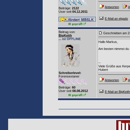
Antworten
A
Beiträge:
2122
User seit
04.12.2011
E-Mail an elgado
Beitrag von
:
Geschrieben am 2
BigKeith
... ist OFFLINE
Hallo Markus,
Am besten nimmst du ma
--
Viele Grüße aus Kerp
Hubert
Schreiberlevel:
Forensextaner
Antworten
A
Beiträge:
60
User seit
08.08.2012
E-Mail an BigKeith