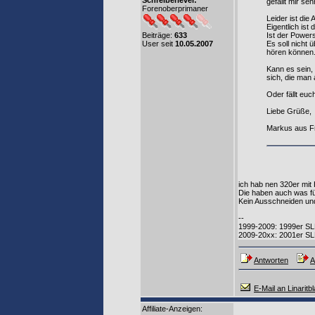
Schreiberlevel:
gefällt mir sehr
Forenoberprimaner
Leider ist die
Eigentlich ist
Beiträge:
633
Ist der Powers
User seit
10.05.2007
Es soll nicht 
hören können
Kann es sein,
sich, die man
Oder fällt eu
Liebe Grüße,
Markus aus Fr
ich hab nen 320er mi
Die haben auch was f
Kein Ausschneiden und 
--
1999-2009: 1999er SL
2009-20xx: 2001er SL
Antworten
A
E-Mail an Linaritb
Affiliate-Anzeigen: