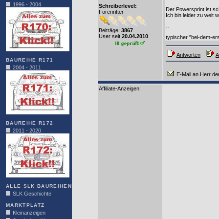
1996 - 2004
Schreiberlevel:
Der Powersprint ist sc
Forenritter
Ich bin leider zu weit
--
Beiträge:
3867
User seit
20.04.2010
typischer "bei-dem-e
Antworten
A
BAUREIHE R171
2004 - 2011
E-Mail an Herr der
Affiliate-Anzeigen:
BAUREIHE R172
2011 - 2020
ALLE SLK BAUREIHEN
SLK Geschichte
MARKTPLATZ
Kleinanzeigen