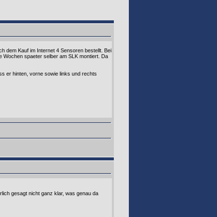
h dem Kauf im Internet 4 Sensoren bestellt. Bei
ige Wochen spaeter selber am SLK montiert. Da
s er hinten, vorne sowie links und rechts
rlich gesagt nicht ganz klar, was genau da