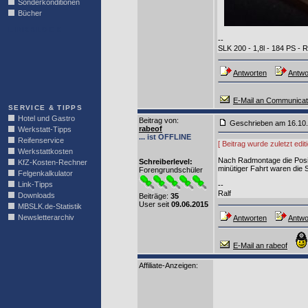
Sonderkonditionen
Bücher
LINKBLOCK
--
SLK 200 - 1,8l - 184 PS - 
Antworten
Antwor
E-Mail an Communicat
SERVICE & TIPPS
Hotel und Gastro
Beitrag von
:
Geschrieben am 16.10
rabeof
Werkstatt-Tipps
... ist OFFLINE
Reifenservice
[ Beitrag wurde zuletzt edi
Werkstattkosten
Nach Radmontage die Posit
Schreiberlevel:
KfZ-Kosten-Rechner
minütiger Fahrt waren die 
Forengrundschüler
Felgenkalkulator
Link-Tipps
--
Ralf
Downloads
Beiträge:
35
User seit
09.06.2015
MBSLK.de-Statistik
Newsletterarchiv
Antworten
Antwor
E-Mail an rabeof
Affiliate-Anzeigen: