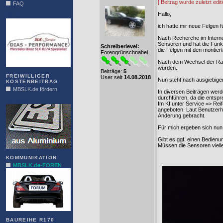
[ Beitrag wurde zuletzt ed
FAQ
Hallo,
DIAS
ich hatte mir neue Felgen 
Nach Recherche im Interne
Sensoren und hat die Funkt
Schreiberlevel:
die Felgen mit den montier
Forengrünschnabel
Nach dem Wechsel der Räde
würden.
Beiträge:
5
FREIWILLIGER
User seit
14.08.2018
Nun steht nach ausgiebiger
KOSTENBEITRAG
MBSLK.de fördern
In diversen Beiträgen wer
durchführen, da die entspr
ALFRA
Im KI unter Service => Rei
angeboten. Laut Benutzerha
Änderung gebracht.
Für mich ergeben sich nun
Gibt es ggf. einen Bedienu
Müssen die Sensoren viell
KOMMUNIKATION
MBSLK.de-FOREN
BAUREIHE R170