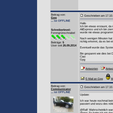
Beitrag von
:
Geschrieben am 17.10
Gpg
... ist OFFLINE
Hallo
Ich bin etwas erstaunt, da
AliExpress und ich bin zie
Schreiberlevel:
wurde nie etwas programmie
Forengrünschnabel
Nach wenigen Minuten hat d
richtig erkennt, da es bei 
Beiträge:
5
User seit
26.09.2014
Eventuell wurde das Syste
Bin gespannt wie dies bei 
Ciao
Gpg
Antworten
Antwor
E-Mail an Gpg
M
Beitrag von
:
Geschrieben am 17.10
Communicator
... ist OFFLINE
Update:
Ich war heute nochmal beim
passiert und wozu des nöti
@Ralf: Wahrscheinlich war 
@gpg: So hatte ich mir das