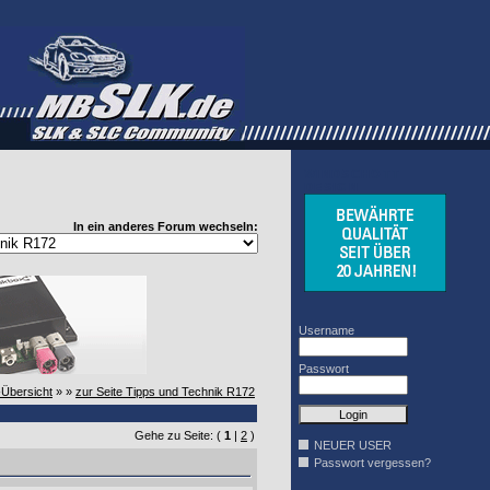
WINDSCHOTT
DESIGN
In ein anderes Forum wechseln:
Username
Passwort
-Übersicht
» »
zur Seite Tipps und Technik R172
Gehe zu Seite: (
1
|
2
)
NEUER USER
Passwort vergessen?