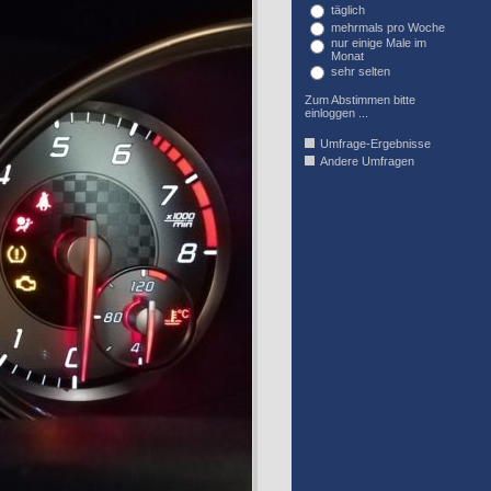
täglich
mehrmals pro Woche
nur einige Male im
Monat
sehr selten
Zum Abstimmen bitte
einloggen ...
Umfrage-Ergebnisse
Andere Umfragen
AFFIL_R_U