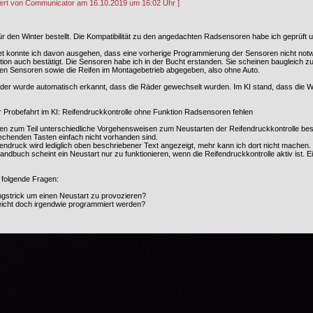
itiert von Communicator am 16.10.2019 um 16:02 Uhr ]
für den Winter bestellt. Die Kompatibilität zu den angedachten Radsensoren habe ich geprüft 
t konnte ich davon ausgehen, dass eine vorherige Programmierung der Sensoren nicht notwen
ion auch bestätigt. Die Sensoren habe ich in der Bucht erstanden. Sie scheinen baugleich z
ten Sensoren sowie die Reifen im Montagebetrieb abgegeben, also ohne Auto.
r wurde automatisch erkannt, dass die Räder gewechselt wurden. Im KI stand, dass die We
 Probefahrt im KI: Reifendruckkontrolle ohne Funktion Radsensoren fehlen
den zum Teil unterschiedliche Vorgehensweisen zum Neustarten der Reifendruckkontrolle be
echenden Tasten einfach nicht vorhanden sind.
fendruck wird lediglich oben beschriebener Text angezeigt, mehr kann ich dort nicht machen. 
ndbuch scheint ein Neustart nur zu funktionieren, wenn die Reifendruckkontrolle aktiv ist. E
 folgende Fragen:
ngstrick um einen Neustart zu provozieren?
eicht doch irgendwie programmiert werden?