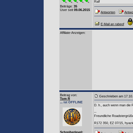
Ralf
Beiträge:
35
User seit
09.06.2015
Antworten
Antwor
E-Mail an rabeof
Affiliate-Anzeigen:
Beitrag von
:
Geschrieben am 17.10
Tom R
... ist OFFLINE
D. h., auch wenn man die 
--
Freundliche Roadstergrü
R172 350, EZ 07/15, hyazi
Schreiberlevel: