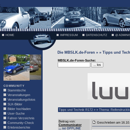
;
HOME
IMPRESSUM
DATENSCHUTZ
@ ADMINI
Die MBSLK.de-Foren » » Tipps und Tech
VÄTH
MBSLK.de-Foren-Suche:
COMMUNITY
Stammtische
Veranstaltungen
Veranstaltungsfotos
SLK-Bilder
Bilder hochladen
Tipps und Technik R172 » » Thema: Reifendruckko
User-Suche
Fahrer-Verzeichnis
Beitrag von
:
Geschrieben am 16.10
Community-Check
Communicator
Erlebnisberichte
... ist OFFLINE