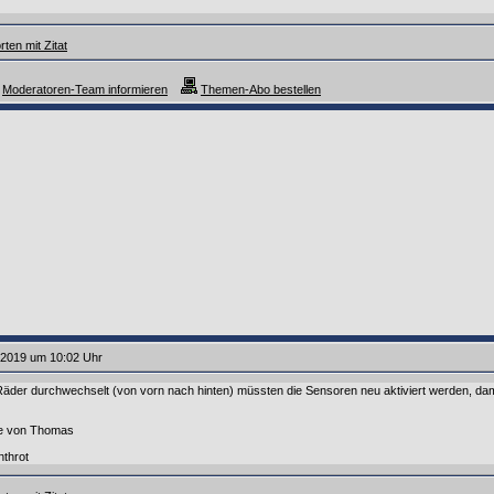
ten mit Zitat
Moderatoren-Team informieren
Themen-Abo bestellen
.2019 um 10:02 Uhr
Räder durchwechselt (von vorn nach hinten) müssten die Sensoren neu aktiviert werden, dam
ße von Thomas
nthrot