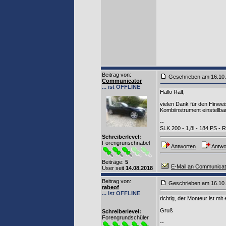
Beitrag von
:
Geschrieben am 16.10
Communicator
... ist OFFLINE
Hallo Ralf,
vielen Dank für den Hinwei
Kombiinstrument einstellba
--
SLK 200 - 1,8l - 184 PS - 
Schreiberlevel:
Forengrünschnabel
Antworten
Antwor
Beiträge:
5
E-Mail an Communicat
User seit
14.08.2018
Beitrag von
:
Geschrieben am 16.10
rabeof
... ist OFFLINE
richtig, der Monteur ist m
Gruß
Schreiberlevel:
Forengrundschüler
--