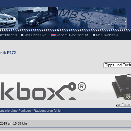
.
STRATOREN
WIR ÜBER UNS
NEDERLANDS FORUM
MBSLK-FOREN
nik R172
zur Foren
ntrolle ohne Funktion - Radsensoren fehlen
.2019 um 15:38 Uhr