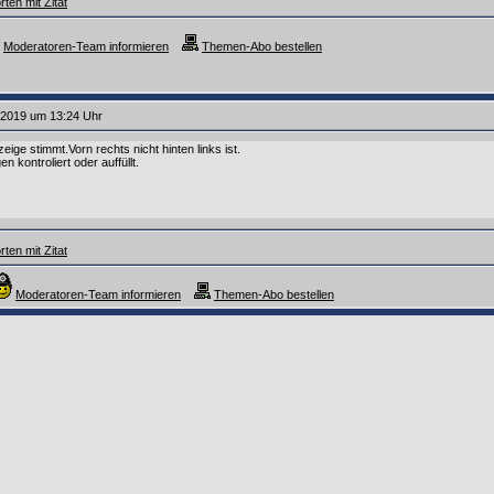
ten mit Zitat
Moderatoren-Team informieren
Themen-Abo bestellen
.2019 um 13:24 Uhr
eige stimmt.Vorn rechts nicht hinten links ist.
 kontroliert oder auffüllt.
ten mit Zitat
Moderatoren-Team informieren
Themen-Abo bestellen