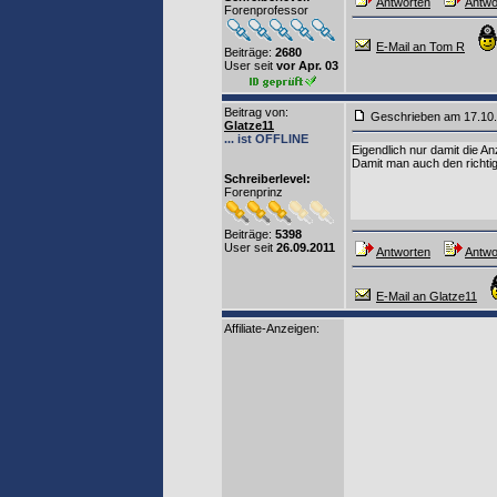
Antworten
Antwor
Forenprofessor
E-Mail an Tom R
Beiträge:
2680
User seit
vor Apr. 03
Beitrag von
:
Geschrieben am 17.10
Glatze11
... ist OFFLINE
Eigendlich nur damit die Anz
Damit man auch den richtigen
Schreiberlevel:
Forenprinz
Beiträge:
5398
User seit
26.09.2011
Antworten
Antwor
E-Mail an Glatze11
Affiliate-Anzeigen: