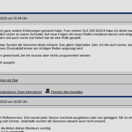
.2019 um 15:49 Uhr
 ich ganz andere Erfahrungen gemacht habe. Fuer meinen SLK 200 9/2014 habe ich direkt nac
mlich sicher es waren Schrader. Auf neue Felgen mit neuen Reifen montieren lassen und ein
rt und auch vorne und hinten hat nie eine Rolle gespielt.
as System die Sensoren direkt erkannt. Das gleich Spiel jedes Jahr. Ich bin auch sicher, das
einem Druckabfall immer am richtigen Reifen angezeigt wird.
m gewechselt, bei mir musste aber nichts programmiert werden.
Dir ausgeht
ten mit Zitat
oderatoren-Team informieren
Themen-Abo bestellen
.2019 um 16:00 Uhr
 Reifenservice. Dort wurde jeder Sensor nochmal ausgelesen oder neu getriggert. Mir ist eh
g sein könnte. Jedenfalls wurden die Sensoren danach auch nicht erkannt.
die Aktion deines Monteurs unnötig.
 auch vorgestellt.