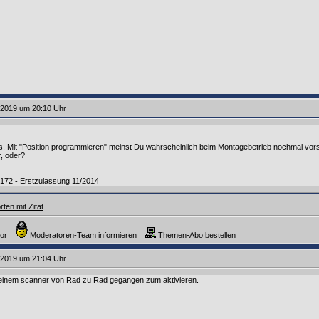
.2019 um 20:10 Uhr
s. Mit "Position programmieren" meinst Du wahrscheinlich beim Montagebetrieb nochmal vors
r, oder?
R172 - Erstzulassung 11/2014
ten mit Zitat
or
Moderatoren-Team informieren
Themen-Abo bestellen
.2019 um 21:04 Uhr
it einem scanner von Rad zu Rad gegangen zum aktivieren.