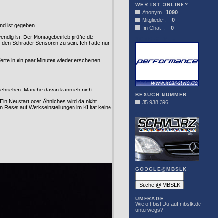
WER IST ONLINE?
Anonym :
1090
Mitglieder:
0
und ist gegeben.
Im Chat :
0
dig ist. Der Montagebetrieb prüfte die
XCAR-STYLE
u den Schrader Sensoren zu sein. Ich hatte nur
rte in ein paar Minuten wieder erscheinen
schrieben. Manche davon kann ich nicht
BESUCH NUMMER
Ein Neustart oder Ähnliches wird da nicht
35.938.396
in Reset auf Werkseinstellungen im KI hat keine
DER SCHWARZ
GOOGLE@MBSLK
UMFRAGE
Wie oft bist Du auf mbslk.de
unterwegs?