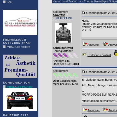
Klatsch und Tratsch » » Thema: Freiwilliges Softw
FAQ
DIAS
Beitrag von
:
Geschrieben am 29.08
edo2fast
... ist OFFLINE
Hallo,
Ich bin von MB angeschrieb
freiwillig. Würdet Ihr Das
VG Eric
FREIWILLIGER
KOSTENBEITRAG
Antworten
Antwor
MBSLK.de fördern
Schreiberlevel:
Forenquartaner
ALFRA
E-Mail an edo2fast
Beiträge:
145
User seit
15.11.2013
Beitrag von
:
Geschrieben am 29.08
Erreicht der damit Euro6, ve
User
existiert nicht
KOMMUNIKATION
mehr bei MBSLK.de
Also Never change a runn
MBSLK.de-FOREN
--
MOPF 04/2002 SLK R170 2
https://abload.de/img/dscf4
Antworten
Antwor
BAUREIHE R170