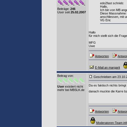
edo2fast schrieb:
Hallo,
Beiträge:
246
Ich bin von MB ang
User seit
25.02.2007
Diese Massnahme is
anschliessen, mit 
VG Eric
Hallo
für mich stellt sich die F
MFG
Uwe
Antworten
Antwor
E-Mail an margarit
Beitrag von
:
Geschrieben am 23.10
Da es faktisch nichts bring
User
existiert nicht
mehr bei MBSLK.de
danach muckte die Karre bzw
Antworten
Antwor
Moderatoren-Team inf