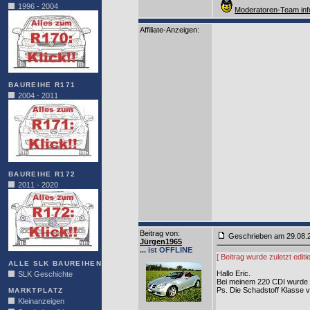
1996 - 2004
Moderatoren-Team inf
Affiliate-Anzeigen:
BAUREIHE R171
2004 - 2011
BAUREIHE R172
2011 - 2020
Beitrag von
:
Geschrieben am 29.08
Jürgen1965
... ist OFFLINE
[ Beitrag wurde zuletzt edi
ALLE SLK BAUREIHEN
Hallo Eric.
SLK Geschichte
Bei meinem 220 CDI wurde ic
Ps. Die Schadstoff Klasse v
MARKTPLATZ
Kleinanzeigen