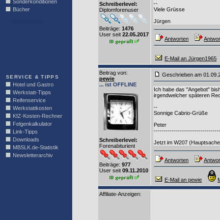
Sonderkonditionen
--
Schreiberlevel:
Bücher
Viele Grüsse
Diplomforenuser
LINKBLOCK
Jürgen
Beiträge:
1476
User seit
22.05.2017
Antworten
Antwor
E-Mail an Jürgen1965
Beitrag von
:
Geschrieben am 01.09
SERVICE & TIPPS
pewie
Hotel und Gastro
... ist OFFLINE
Ich habe das "Angebot" bis
Werkstatt-Tipps
irgendwelcher späteren Rec
Reifenservice
--
Werkstattkosten
Sonnige Cabrio-Grüße
KfZ-Kosten-Rechner
Felgenkalkulator
Peter
---------------------------------
Link-Tipps
Downloads
Schreiberlevel:
Jetzt im W207 (Hauptsache 
Forenabiturient
MBSLK.de-Statistik
Newsletterarchiv
Antworten
Antwor
Beiträge:
977
User seit
09.11.2010
E-Mail an pewie
Affiliate-Anzeigen: