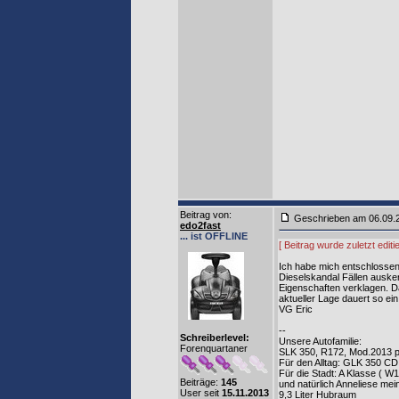
Beitrag von
:
Geschrieben am 06.09
edo2fast
... ist OFFLINE
[ Beitrag wurde zuletzt edi
Ich habe mich entschlossen,
Dieselskandal Fällen auske
Eigenschaften verklagen. D
aktueller Lage dauert so ei
VG Eric
--
Schreiberlevel:
Unsere Autofamilie:
Forenquartaner
SLK 350, R172, Mod.2013 pal
Für den Alltag: GLK 350 CDI,
Für die Stadt: A Klasse ( W
Beiträge:
145
und natürlich Anneliese me
User seit
15.11.2013
9,3 Liter Hubraum