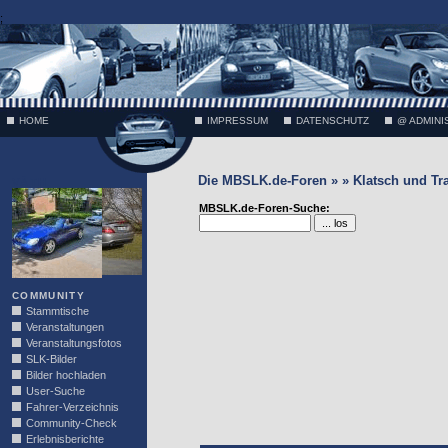
;
HOME
IMPRESSUM
DATENSCHUTZ
@ ADMINI
Die MBSLK.de-Foren » » Klatsch und Tr
VÄTH
MBSLK.de-Foren-Suche:
COMMUNITY
Stammtische
Veranstaltungen
Veranstaltungsfotos
SLK-Bilder
Bilder hochladen
User-Suche
Fahrer-Verzeichnis
Community-Check
Erlebnisberichte