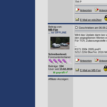
794 P
Antworten
Antwor
E-Mail an edo2fast
Beitrag von
:
Geschrieben am 06.09
MB-Fan
... ist OFFLINE
Wird das Update dann iwo v
den angegebenen Werten en
Für TÜV, Zulassungsstelle 
--
R171 200k 2005 preFl
S212 220d BlueTec 2016 M
Schreiberlevel:
Forenuntertertianer
Antworten
Antwor
Beiträge:
154
User seit
13.02.2019
E-Mail an MB-Fan
Affiliate-Anzeigen: