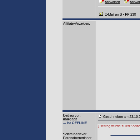
Antworten
Antwor
E-Mail an S - FP 230
Affiliate-Anzeigen:
Beitrag von
:
Geschrieben am 23.10
margarit
... ist OFFLINE
[ Beitrag wurde zuletzt edi
Schreiberlevel:
Forenobertertianer