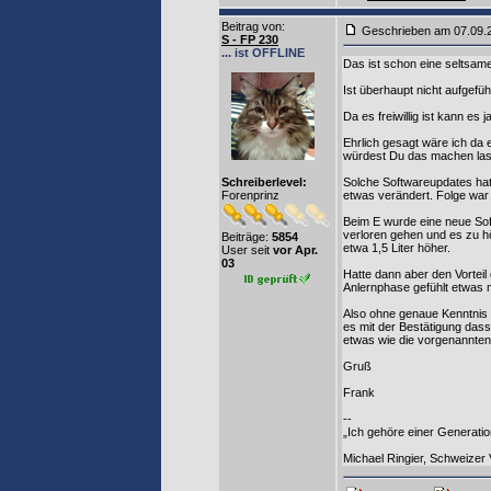
Beitrag von
:
Geschrieben am 07.09
S - FP 230
... ist OFFLINE
Das ist schon eine seltsa
Ist überhaupt nicht aufgefü
Da es freiwillig ist kann es
Ehrlich gesagt wäre ich da
würdest Du das machen las
Schreiberlevel:
Solche Softwareupdates hat
Forenprinz
etwas verändert. Folge war
Beim E wurde eine neue Soft
verloren gehen und es zu h
Beiträge:
5854
etwa 1,5 Liter höher.
User seit
vor Apr.
03
Hatte dann aber den Vortei
Anlernphase gefühlt etwas n
Also ohne genaue Kenntnis 
es mit der Bestätigung dass
etwas wie die vorgenannten 
Gruß
Frank
--
„Ich gehöre einer Generation
Michael Ringier, Schweizer 