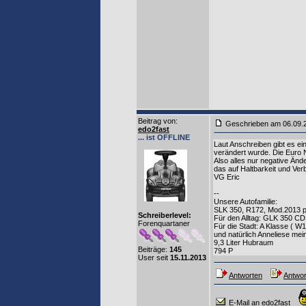
Beitrag von
:
Geschrieben am 06.09
edo2fast
... ist OFFLINE
Laut Anschreiben gibt es ei
verändert wurde. Die Euro 
Also alles nur negative Änd
das auf Haltbarkeit und Ver
VG Eric
--
Unsere Autofamilie:
SLK 350, R172, Mod.2013 pal
Schreiberlevel:
Für den Alltag: GLK 350 CDI,
Forenquartaner
Für die Stadt: A Klasse ( W
und natürlich Anneliese me
9,3 Liter Hubraum
Beiträge:
145
794 P
User seit
15.11.2013
Antworten
Antwor
E-Mail an edo2fast