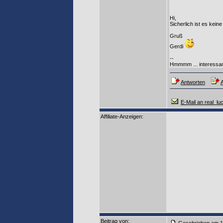
Hi,
Sicherlich ist es kein
Gruß
Gerdi
--
Hmmmm ... interessa
Antworten
A
E-Mail an real_lu
Affiliate-Anzeigen:
Beitrag von
: