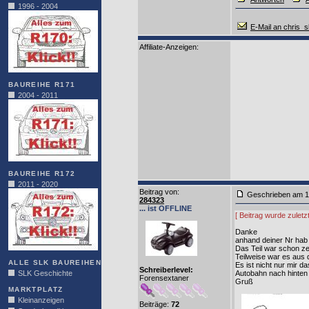
1996 - 2004
E-Mail an chris_s
Affiliate-Anzeigen:
BAUREIHE R171
2004 - 2011
BAUREIHE R172
2011 - 2020
Beitrag von
:
Geschrieben am 1
284323
... ist OFFLINE
[ Beitrag wurde zulet
Danke
anhand deiner Nr hab i
Das Teil war schon ze
Teilweise war es aus
ALLE SLK BAUREIHEN
Es ist nicht nur mir 
Schreiberlevel:
SLK Geschichte
Autobahn nach hinten
Forensextaner
Gruß
MARKTPLATZ
Kleinanzeigen
Beiträge:
72