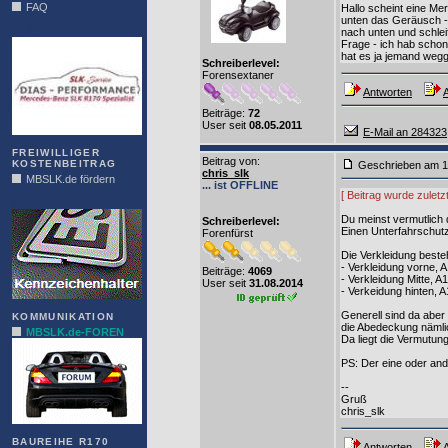
FAQ
Hallo scheint eine Me
unten das Geräusch - 
DIAS
nach unten und schleif
Frage - ich hab schon
hat es ja jemand wegg
Schreiberlevel:
Forensextaner
Antworten
A
Beiträge:
72
User seit
08.05.2011
E-Mail an 284323
FREIWILLIGER
Beitrag von
:
KOSTENBEITRAG
Geschrieben am 1
chris_slk
MBSLK.de fördern
... ist OFFLINE
[ Beitrag wurde zuletz
ALFRA
Du meinst vermutlich
Schreiberlevel:
Einen Unterfahrschutz
Forenfürst
Die Verkleidung besteh
- Verkleidung vorne,
Beiträge:
4069
- Verkleidung Mitte, 
User seit
31.08.2014
- Verkeidung hinten,
Generell sind da aber 
KOMMUNIKATION
die Abedeckung nämlich
MBSLK.de-FOREN
Da liegt die Vermutung
PS: Der eine oder ande
--
Gruß
chris_slk
BAUREIHE R170
Antworten
A