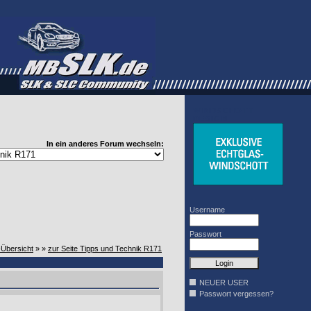
WINDSCHOTT
DESIGN
In ein anderes Forum wechseln:
Username
Passwort
-Übersicht
» »
zur Seite Tipps und Technik R171
NEUER USER
Passwort vergessen?