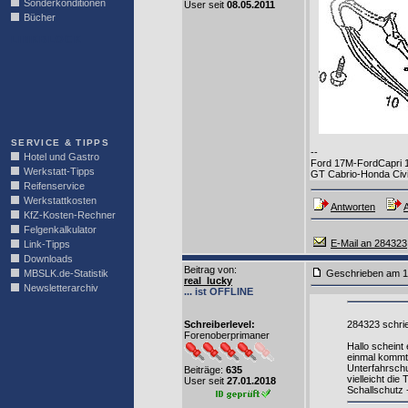
Sonderkonditionen
User seit
08.05.2011
Bücher
LINKBLOCK
SERVICE & TIPPS
--
Hotel und Gastro
Ford 17M-FordCapri 
Werkstatt-Tipps
GT Cabrio-Honda Civ
Reifenservice
Werkstattkosten
Antworten
A
KfZ-Kosten-Rechner
Felgenkalkulator
E-Mail an 284323
Link-Tipps
Downloads
Beitrag von
:
MBSLK.de-Statistik
Geschrieben am 1
real_lucky
Newsletterarchiv
... ist OFFLINE
Schreiberlevel:
284323 schri
Forenoberprimaner
Hallo scheint
einmal kommt 
Unterfahrschu
Beiträge:
635
vielleicht di
User seit
27.01.2018
Schallschutz 