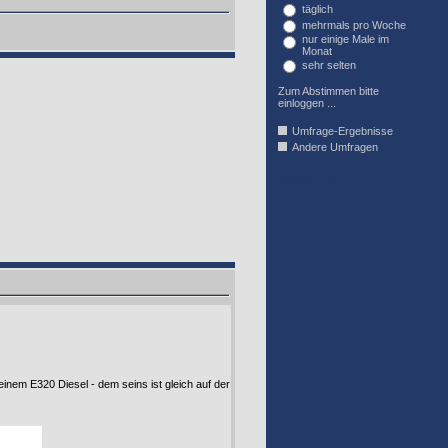
täglich
mehrmals pro Woche
nur einige Male im
Monat
sehr selten
Zum Abstimmen bitte
einloggen ...
Umfrage-Ergebnisse
Andere Umfragen
AFFIL_R_U
inem E320 Diesel - dem seins ist gleich auf der