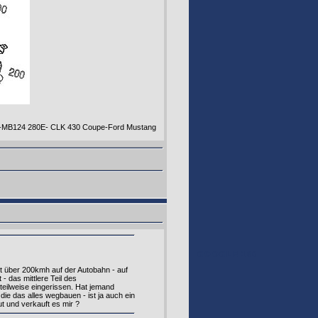
.3-MB124 280E- CLK 430 Coupe-Ford Mustang
GOOGLE 160
it über 200kmh auf der Autobahn - auf
 das mittlere Teil des
teilweise eingerissen. Hat jemand
die das alles wegbauen - ist ja auch ein
t und verkauft es mir ?