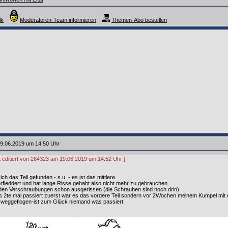
lk
Moderatoren-Team informieren
Themen-Abo bestellen
9.06.2019 um 14:50 Uhr
zt editiert von 284323 am 19.06.2019 um 14:52 Uhr ]
ch das Teil gefunden - s.u. - es ist das mittlere.
rfleddert und hat lange Risse gehabt also nicht mehr zu gebrauchen.
 den Verschraubungen schon ausgerissen (die Schrauben sind noch drin)
das 2te mal passiert zuerst war es das vordere Teil sondern vor 2Wochen meinem Kumpel mit e
 weggeflogen-ist zum Glück niemand was passiert.