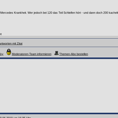
e Mercedes Krankheit. Wer jedoch bei 120 das Teil Schleifen hört - und dann doch 200 kachelt 
nt
ntworten mit Zitat
cky
Moderatoren-Team informieren
Themen-Abo bestellen