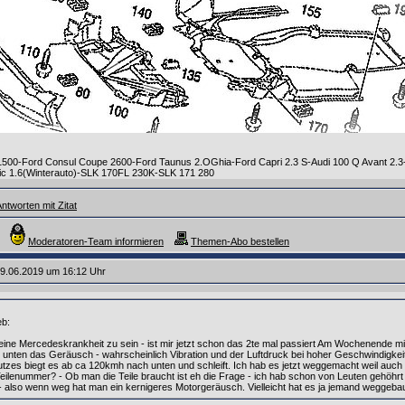
1500-Ford Consul Coupe 2600-Ford Taunus 2.OGhia-Ford Capri 2.3 S-Audi 100 Q Avant 2
ic 1.6(Winterauto)-SLK 170FL 230K-SLK 171 280
ntworten mit Zitat
Moderatoren-Team informieren
Themen-Abo bestellen
9.06.2019 um 16:12 Uhr
eb:
 eine Mercedeskrankheit zu sein - ist mir jetzt schon das 2te mal passiert Am Wochenende m
unten das Geräusch - wahrscheinlich Vibration und der Luftdruck bei hoher Geschwindigkeit -
tzes biegt es ab ca 120kmh nach unten und schleift. Ich hab es jetzt weggemacht weil auch 
e Teilenummer? - Ob man die Teile braucht ist eh die Frage - ich hab schon von Leuten gehöhrt 
- also wenn weg hat man ein kernigeres Motorgeräusch. Vielleicht hat es ja jemand weggebau