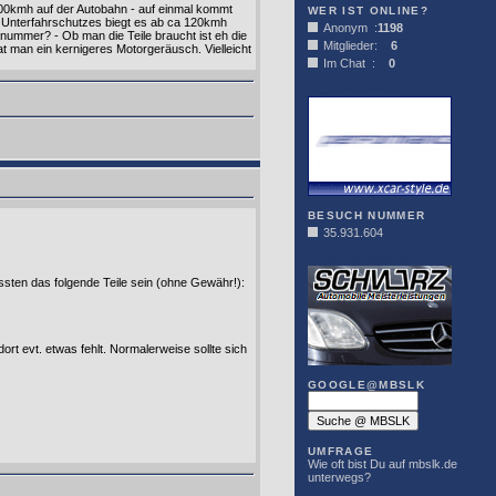
200kmh auf der Autobahn - auf einmal kommt
WER IST ONLINE?
es Unterfahrschutzes biegt es ab ca 120kmh
Anonym :
1198
lenummer? - Ob man die Teile braucht ist eh die
Mitglieder:
6
at man ein kernigeres Motorgeräusch. Vielleicht
Im Chat :
0
XCAR-STYLE
BESUCH NUMMER
35.931.604
DER SCHWARZ
üssten das folgende Teile sein (ohne Gewähr!):
ort evt. etwas fehlt. Normalerweise sollte sich
GOOGLE@MBSLK
UMFRAGE
Wie oft bist Du auf mbslk.de
unterwegs?