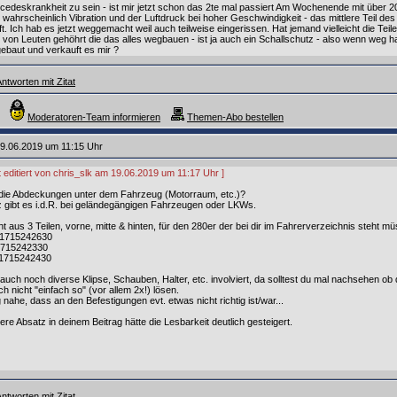
rcedeskrankheit zu sein - ist mir jetzt schon das 2te mal passiert Am Wochenende mit über 
wahrscheinlich Vibration und der Luftdruck bei hoher Geschwindigkeit - das mittlere Teil d
t. Ich hab es jetzt weggemacht weil auch teilweise eingerissen. Hat jemand vielleicht die Tei
 von Leuten gehöhrt die das alles wegbauen - ist ja auch ein Schallschutz - also wenn weg h
ebaut und verkauft es mir ?
ntworten mit Zitat
Moderatoren-Team informieren
Themen-Abo bestellen
9.06.2019 um 11:15 Uhr
t editiert von chris_slk am 19.06.2019 um 11:17 Uhr ]
 die Abdeckungen unter dem Fahrzeug (Motorraum, etc.)?
 gibt es i.d.R. bei geländegängigen Fahrzeugen oder LKWs.
t aus 3 Teilen, vorne, mitte & hinten, für den 280er der bei dir im Fahrerverzeichnis steht m
 A1715242630
A1715242330
 A1715242430
auch noch diverse Klipse, Schauben, Halter, etc. involviert, da solltest du mal nachsehen ob d
 nicht "einfach so" (vor allem 2x!) lösen.
 nahe, dass an den Befestigungen evt. etwas nicht richtig ist/war...
re Absatz in deinem Beitrag hätte die Lesbarkeit deutlich gesteigert.
ntworten mit Zitat