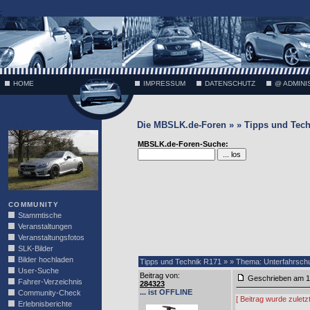
;
HOME
IMPRESSUM
DATENSCHUTZ
@ ADMINI
Die MBSLK.de-Foren » » Tipps und Tech
VÄTH
MBSLK.de-Foren-Suche:
COMMUNITY
Stammtische
Veranstaltungen
Veranstaltungsfotos
SLK-Bilder
Bilder hochladen
Tipps und Technik R171 » » Thema: Unterfahrschu
User-Suche
Beitrag von
:
Geschrieben am 1
Fahrer-Verzeichnis
284323
... ist OFFLINE
Community-Check
[ Beitrag wurde zulet
Erlebnisberichte