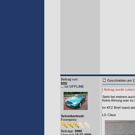
Beitrag von
:
Geschrieben am 1
bitti
... ist OFFLINE
[ Beitrag wurde zuletzt
Steht bei meinem auch
Keine Ahnung was es 
Im KFZ Brief stand abe
LG Claus
Schreiberlevel:
Forenprinz
Beiträge:
5990
User seit
15.07.2006