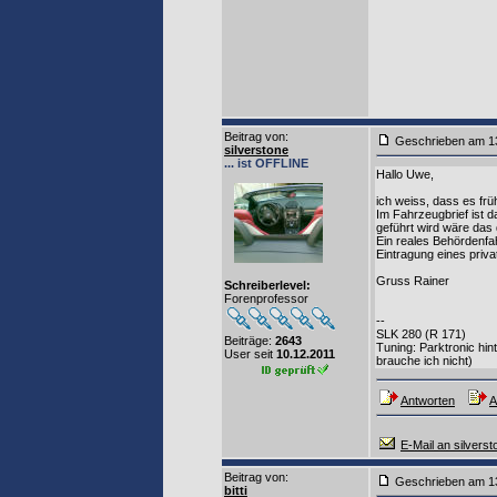
Beitrag von
:
Geschrieben am 1
silverstone
... ist OFFLINE
Hallo Uwe,
ich weiss, dass es frü
Im Fahrzeugbrief ist 
geführt wird wäre das
Ein reales Behördenfa
Eintragung eines priva
Gruss Rainer
Schreiberlevel:
Forenprofessor
--
SLK 280 (R 171)
Beiträge:
2643
Tuning: Parktronic hi
User seit
10.12.2011
brauche ich nicht)
Antworten
A
E-Mail an silverst
Beitrag von
:
Geschrieben am 1
bitti