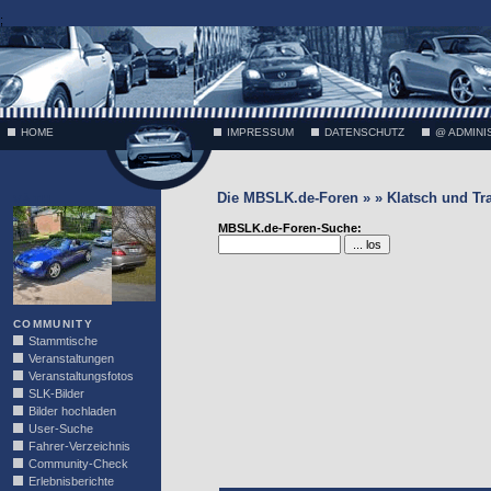
;
HOME
IMPRESSUM
DATENSCHUTZ
@ ADMINI
Die MBSLK.de-Foren » » Klatsch und Tr
VÄTH
MBSLK.de-Foren-Suche:
COMMUNITY
Stammtische
Veranstaltungen
Veranstaltungsfotos
SLK-Bilder
Bilder hochladen
User-Suche
Fahrer-Verzeichnis
Community-Check
Erlebnisberichte