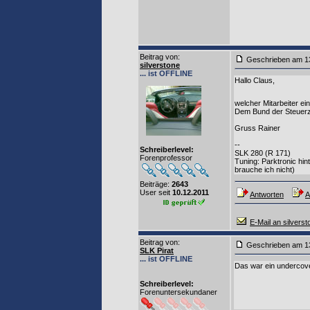
Beitrag von
:
Geschrieben am 1
silverstone
... ist OFFLINE
Hallo Claus,
welcher Mitarbeiter ei
Dem Bund der Steuerzah
Gruss Rainer
--
Schreiberlevel:
SLK 280 (R 171)
Forenprofessor
Tuning: Parktronic hi
brauche ich nicht)
Beiträge:
2643
User seit
10.12.2011
Antworten
A
E-Mail an silverst
Beitrag von
:
Geschrieben am 1
SLK Pirat
... ist OFFLINE
Das war ein undercov
Schreiberlevel:
Forenuntersekundaner