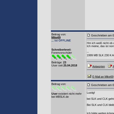
Beitrag von
:
Geschrieben am 0
Mike69
... ist OFFLINE
Hm ich weiß nicht ob 
Ich meine, das ist norm
Schreiberlevel:
--
Forenvorschüler
1999 MB SLK 230 K Au
Beiträge:
23
User seit
25.04.2018
Antworten
A
E-Mail an Mike69
Beitrag von
:
Geschrieben am 0
Lustig!
User
existiert nicht mehr
bei MBSLK.de
bei SLK und CLK geht 
Bei SLK und CLK bleibt
Ich hätte wetten kön