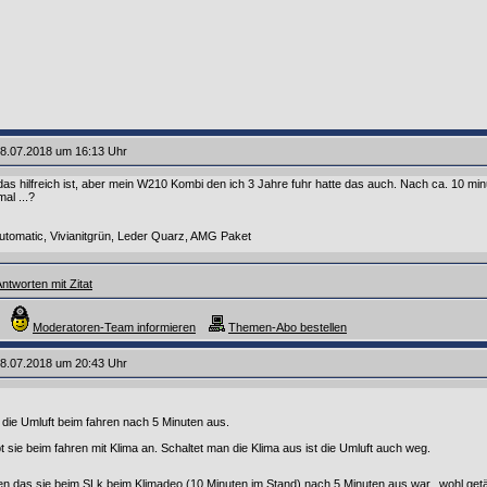
8.07.2018 um 16:13 Uhr
das hilfreich ist, aber mein W210 Kombi den ich 3 Jahre fuhr hatte das auch. Nach ca. 10 min
al ...?
tomatic, Vivianitgrün, Leder Quarz, AMG Paket
ntworten mit Zitat
Moderatoren-Team informieren
Themen-Abo bestellen
8.07.2018 um 20:43 Uhr
die Umluft beim fahren nach 5 Minuten aus.
 sie beim fahren mit Klima an. Schaltet man die Klima aus ist die Umluft auch weg.
nen das sie beim SLk beim Klimadeo (10 Minuten im Stand) nach 5 Minuten aus war...wohl g