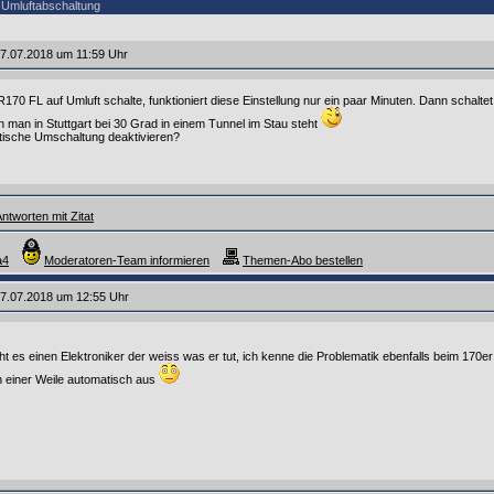
 Umluftabschaltung
7.07.2018 um 11:59 Uhr
170 FL auf Umluft schalte, funktioniert diese Einstellung nur ein paar Minuten. Dann schalte
n man in Stuttgart bei 30 Grad in einem Tunnel im Stau steht
tische Umschaltung deaktivieren?
ntworten mit Zitat
a4
Moderatoren-Team informieren
Themen-Abo bestellen
7.07.2018 um 12:55 Uhr
t es einen Elektroniker der weiss was er tut, ich kenne die Problematik ebenfalls beim 170er
h einer Weile automatisch aus