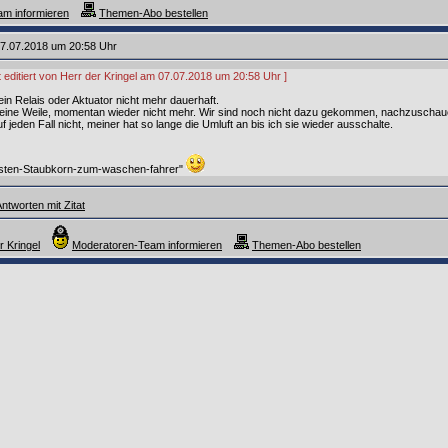
m informieren
Themen-Abo bestellen
7.07.2018 um 20:58 Uhr
t editiert von Herr der Kringel am 07.07.2018 um 20:58 Uhr ]
ein Relais oder Aktuator nicht mehr dauerhaft.
 eine Weile, momentan wieder nicht mehr. Wir sind noch nicht dazu gekommen, nachzuschau
jeden Fall nicht, meiner hat so lange die Umluft an bis ich sie wieder ausschalte.
rsten-Staubkorn-zum-waschen-fahrer"
ntworten mit Zitat
r Kringel
Moderatoren-Team informieren
Themen-Abo bestellen