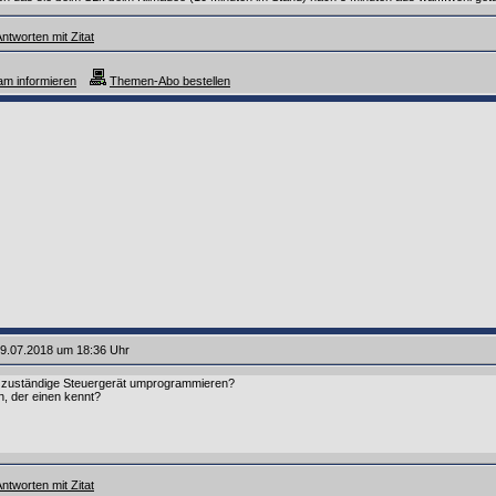
ntworten mit Zitat
m informieren
Themen-Abo bestellen
9.07.2018 um 18:36 Uhr
 zuständige Steuergerät umprogrammieren?
n, der einen kennt?
ntworten mit Zitat