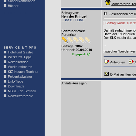
Sonderkonditionen
Moderatoren-Tea
Bücher
Beitrag von
:
LINKBLOCK
Geschrieben am 0
Herr der Kringel
... ist OFFLINE
[ Beitrag wurde zuletz
Da hält einfach irgend
Schreiberlevel:
Hatte der 190er auch
Forenritter
Der SLK macht das auf 
--
Beiträge:
3867
SERVICE & TIPPS
User seit
20.04.2010
typischer "bei-dem-e
Hotel und Gastro
Werkstatt-Tipps
Reifenservice
Antworten
A
Werkstattkosten
KfZ-Kosten-Rechner
E-Mail an Herr de
Felgenkalkulator
Link-Tipps
Affiliate-Anzeigen:
Downloads
MBSLK.de-Statistik
Newsletterarchiv