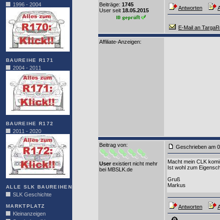
1996 - 2004
Beiträge:
1745
Antworten
A
User seit
18.05.2015
E-Mail an Targa
Affiliate-Anzeigen:
BAUREIHE R171
2004 - 2011
BAUREIHE R172
2011 - 2020
Beitrag von
:
Geschrieben am 0
Macht mein CLK komis
User
existiert nicht mehr
Ist wohl zum Eigensch
bei MBSLK.de
Gruß
Markus
ALLE SLK BAUREIHEN
SLK Geschichte
MARKTPLATZ
Antworten
A
Kleinanzeigen