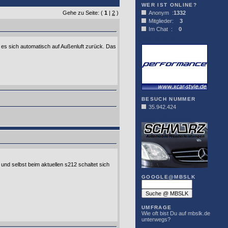
WER IST ONLINE?
Gehe zu Seite: (
1
|
2
)
Anonym :
1332
Mitglieder:
3
Im Chat :
0
XCAR-STYLE
t es sich automatisch auf Außenluft zurück. Das
BESUCH NUMMER
35.942.424
DER SCHWARZ
 und selbst beim aktuellen s212 schaltet sich
GOOGLE@MBSLK
UMFRAGE
Wie oft bist Du auf mbslk.de
unterwegs?