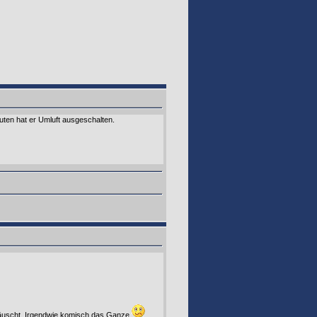
uten hat er Umluft ausgeschalten.
etäuscht. Irgendwie komisch das Ganze
.