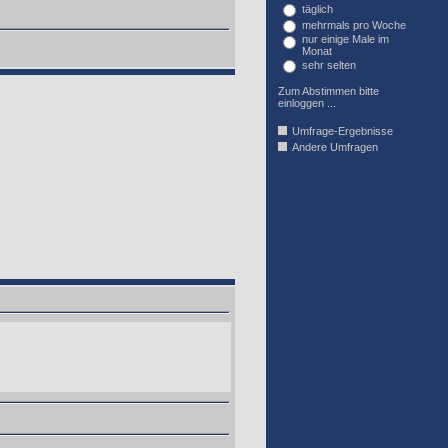
täglich
mehrmals pro Woche
nur einige Male im
Monat
sehr selten
Zum Abstimmen bitte
einloggen ...
Umfrage-Ergebnisse
Andere Umfragen
AFFIL_R_U