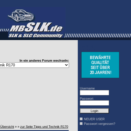
WINDSCHOTT
DESIGN
In ein anderes Forum wechseln:
Username
Passwort
NEUER USER
Passwort vergessen?
-Übersicht
» »
zur Seite Tipps und Technik R170