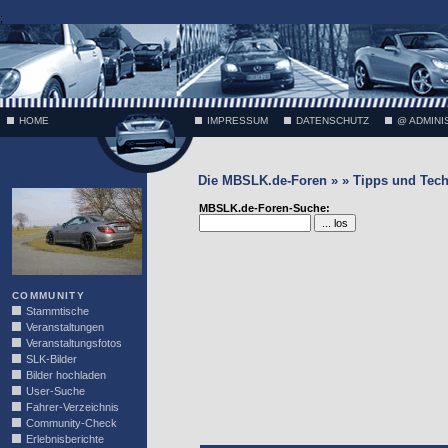
;
HOME
IMPRESSUM
DATENSCHUTZ
@ ADMINI
Die MBSLK.de-Foren » » Tipps und Tech
VÄTH
MBSLK.de-Foren-Suche:
COMMUNITY
Stammtische
Veranstaltungen
Veranstaltungsfotos
SLK-Bilder
Bilder hochladen
User-Suche
Fahrer-Verzeichnis
Community-Check
Erlebnisberichte