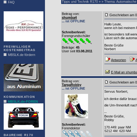
Tipps und Technik R170 » » Thema: Automatische
FAQ
DIAS
Beitrag von
:
Geschrieben am 0
shumba4
... ist OFFLINE
Hallo Leute,
wenn ich bei meinem R
Schreiberlevel:
ist besonders toll wen
Forengrundschüler
Lässt sich die automa
Beste Grüße
FREIWILLIGER
Beiträge:
45
Norbert
KOSTENBEITRAG
User seit
03.08.2011
MBSLK.de fördern
Antworten
A
ALFRA
E-Mail an shumb
Beitrag von
:
Geschrieben am 0
TargaRobby
... ist OFFLINE
Servus Norbert,
KOMMUNIKATION
ich denke dafür brauch
MBSLK.de-FOREN
die Um-/Innenluft nac
--
Beste Grüße,
Robby
Schreiberlevel:
170.449: paar NM
Forendoktor
S212 4M: 620 NM
BAUREIHE R170