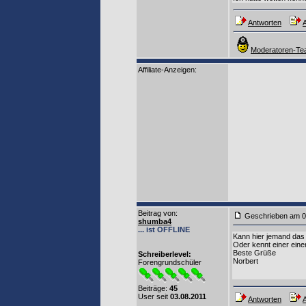
Antworten
A
Moderatoren-Tea
Affiliate-Anzeigen:
Beitrag von
:
Geschrieben am 0
shumba4
... ist OFFLINE
Kann hier jemand das
Oder kennt einer eine
Beste Grüße
Schreiberlevel:
Norbert
Forengrundschüler
Beiträge:
45
User seit
03.08.2011
Antworten
A