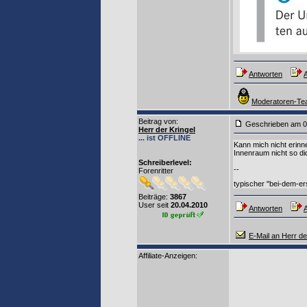
Antworten
A
Moderatoren-Tea
Beitrag von
:
Geschrieben am 0
Herr der Kringel
... ist OFFLINE
Kann mich nicht erinn
Innenraum nicht so d
Schreiberlevel:
--
Forenritter
typischer "bei-dem-e
Beiträge:
3867
User seit
20.04.2010
Antworten
A
E-Mail an Herr de
Affiliate-Anzeigen: