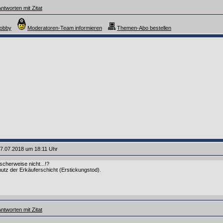
ntworten mit Zitat
Robby
Moderatoren-Team informieren
Themen-Abo bestellen
7.07.2018 um 18:11 Uhr
cherweise nicht...!?
utz der Erkäuferschicht (Erstickungstod).
ntworten mit Zitat