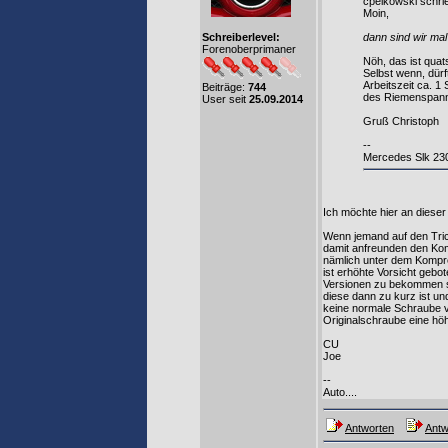
cpelkowski schri
Moin,
dann sind wir mal
Schreiberlevel:
Forenoberprimaner
Nöh, das ist quat
Selbst wenn, dürf
Arbeitszeit ca. 1
Beiträge:
744
des Riemenspanne
User seit
25.09.2014
Gruß Christoph
--
Mercedes Slk 230
Ich möchte hier an dieser
Wenn jemand auf den Tric
damit anfreunden den Ko
nämlich unter dem Kompr
ist erhöhte Vorsicht gebo
Versionen zu bekommen si
diese dann zu kurz ist un
keine normale Schraube 
Originalschraube eine höh
CU
Joe
--
Auto....
Antworten
Antw