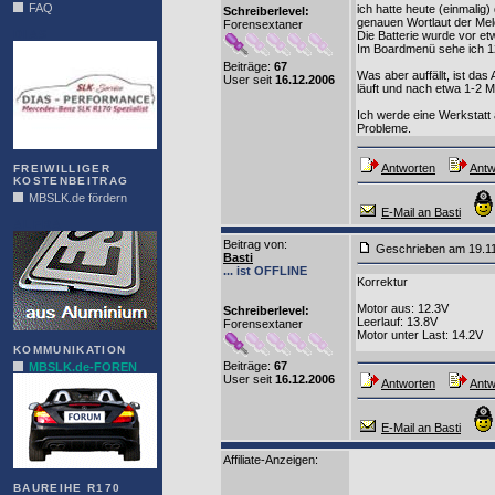
FAQ
ich hatte heute (einmalig)
Schreiberlevel:
genauen Wortlaut der Mel
Forensextaner
DIAS
Die Batterie wurde vor et
Im Boardmenü sehe ich 12
Beiträge:
67
Was aber auffällt, ist das
User seit
16.12.2006
läuft und nach etwa 1-2 M
Ich werde eine Werkstatt
Probleme.
Antworten
Antw
FREIWILLIGER
KOSTENBEITRAG
MBSLK.de fördern
E-Mail an Basti
ALFRA
Beitrag von
:
Geschrieben am 19.1
Basti
... ist OFFLINE
Korrektur
Motor aus: 12.3V
Schreiberlevel:
Leerlauf: 13.8V
Forensextaner
Motor unter Last: 14.2V
KOMMUNIKATION
Beiträge:
67
MBSLK.de-FOREN
User seit
16.12.2006
Antworten
Antw
E-Mail an Basti
Affiliate-Anzeigen:
BAUREIHE R170