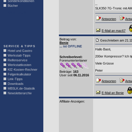
Sonderkonditionen
--
Bücher
SLK350 7G-Tronic mit A
LINKBLOCK
Antworten
Antw
E-Mail an mac67
Beitrag von
:
Geschrieben am 21.1
Benie
SERVICE & TIPPS
... ist OFFLINE
Hallo Basti,
Hotel und Gastro
Werkstatt-Tipps
200er Kompressor? Ich tip
Schreiberlevel:
Reifenservice
Forenuntertertianer
Viele Grüsse
Werkstattkosten
KfZ-Kosten-Rechner
Peter
Beiträge:
163
Felgenkalkulator
User seit
06.11.2016
Link-Tipps
Antworten
Antw
Downloads
MBSLK.de-Statistik
E-Mail an Benie
Newsletterarchiv
Affiliate-Anzeigen: