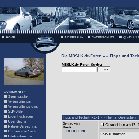
;
HOME
IMPRESSUM
DATENSCHUTZ
@ ADMINI
Die MBSLK.de-Foren » » Tipps und Tech
VÄTH
MBSLK.de-Foren-Suche:
COMMUNITY
Stammtische
Veranstaltungen
Veranstaltungsfotos
SLK-Bilder
Bilder hochladen
Tipps und Technik R171 » » Thema: Quietschen / 
User-Suche
Beitrag von
:
Geschrieben am 17.1
Fahrer-Verzeichnis
Basti
... ist OFFLINE
Community-Check
Hallo zusammen,
Erlebnisberichte