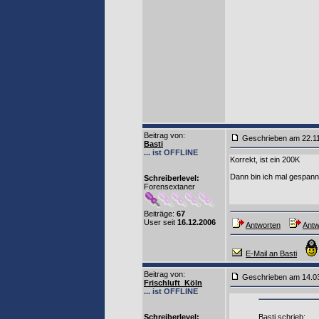
Beitrag von
:
Geschrieben am 22.1
Basti
... ist OFFLINE
Korrekt, ist ein 200K
Dann bin ich mal gespan
Schreiberlevel:
Forensextaner
Beiträge:
67
User seit
16.12.2006
Antworten
Antw
E-Mail an Basti
Beitrag von
:
Geschrieben am 14.0
Frischluft_Köln
... ist OFFLINE
Schreiberlevel:
Basti schrieb: