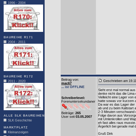
1996 - 2004
BAUREIHE R171
2004 - 2011
BAUREIHE R172
Beitrag von
:
Geschrieben am 19.1
2011 - 2020
mac67
... ist OFFLINE
Sieht erst mal normal au
denke nicht das die Lima 
Vielleicht eine Lager von
Schreiberlevel:
hatte sowas vor kurzem 
Forenuntersekundaner
Da war es das Lager der
ab und zu beim Kaltstart
2-3 Minuten verschwand 
Beiträge:
265
Folge davon aus Vorsorg
ALLE SLK BAUREIHEN
User seit
03.05.2007
mit Umlenkrollen und Wa
SLK Geschichte
eh fast alles raus musste.
Ärgerlich bei gerade mal
MARKTPLATZ
Kleinanzeigen
Gruß Dirk