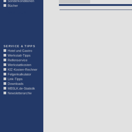
Sonderkonditionen
Bücher
LINKBLOCK
SERVICE & TIPPS
Hotel und Gastro
Werkstatt-Tipps
Reifenservice
Werkstattkosten
KfZ-Kosten-Rechner
Felgenkalkulator
Link-Tipps
Downloads
MBSLK.de-Statistik
Newsletterarchiv