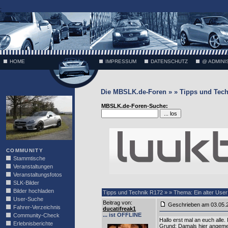
;
HOME
IMPRESSUM
DATENSCHUTZ
@ ADMINI
Die MBSLK.de-Foren » » Tipps und Tech
VÄTH
MBSLK.de-Foren-Suche:
COMMUNITY
Stammtische
Veranstaltungen
Veranstaltungsfotos
SLK-Bilder
Bilder hochladen
Tipps und Technik R172 » » Thema: Ein alter User 
User-Suche
Beitrag von
:
Geschrieben am 03.05.
Fahrer-Verzeichnis
ducatifreak1
... ist OFFLINE
Community-Check
Hallo erst mal an euch alle.
Erlebnisberichte
Grund: Damals hier angemel