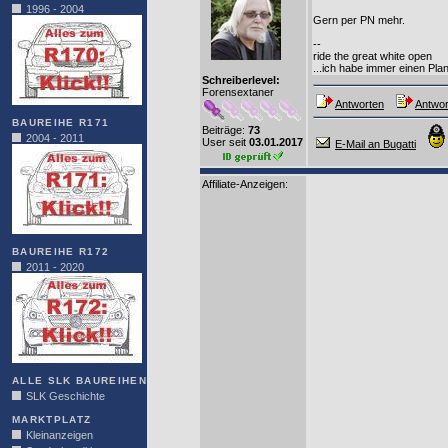
1996 - 2004
Gern per PN mehr.
--
ride the great white open
...ich habe immer einen Plan
Schreiberlevel:
Forensextaner
Antworten
Antwor
BAUREIHE R171
Beiträge:
73
2004 - 2011
User seit
03.01.2017
E-Mail an Bugatti
Affiliate-Anzeigen:
BAUREIHE R172
2011 - 2020
ALLE SLK BAUREIHEN
SLK Geschichte
MARKTPLATZ
Kleinanzeigen