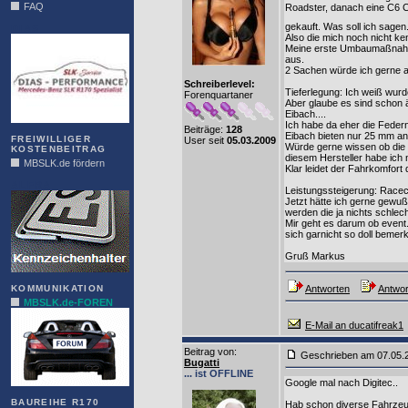
FAQ
Roadster, danach eine C6 Ca
gekauft. Was soll ich sagen.
DIAS
Also die mich noch nicht ke
Meine erste Umbaumaßnahme
aus.
2 Sachen würde ich gerne 
Schreiberlevel:
Tieferlegung: Ich weiß wur
Forenquartaner
Aber glaube es sind schon ä
Eibach....
Ich habe da eher die Feder
Beiträge:
128
Eibach bieten nur 25 mm an
FREIWILLIGER
User seit
05.03.2009
Würde gerne wissen ob die S
KOSTENBEITRAG
diesem Hersteller habe ich 
MBSLK.de fördern
Klar leidet der Fahrkomfort
ALFRA
Leistungssteigerung: Racech
Jetzt hätte ich gerne gewußt
werden die ja nichts schlech
Mir geht es darum ob event
sich garnicht so doll bemerk
Gruß Markus
KOMMUNIKATION
Antworten
Antwor
MBSLK.de-FOREN
E-Mail an ducatifreak1
Beitrag von
:
Geschrieben am 07.05
Bugatti
... ist OFFLINE
Google mal nach Digitec..
BAUREIHE R170
Hab schon diverse Fahrzeu