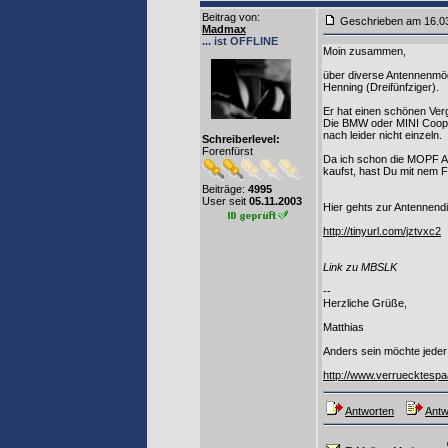
Beitrag von
:
Geschrieben am 16.0
Madmax
... ist OFFLINE
Moin zusammen,
über diverse Antennenmögl
Henning (Dreifünfziger).
Er hat einen schönen Verg
Die BMW oder MINI Coop
nach leider nicht einzeln.
Schreiberlevel:
Forenfürst
Da ich schon die MOPF A
kaufst, hast Du mit nem F
Beiträge:
4995
User seit
05.11.2003
Hier gehts zur Antennend
http://tinyurl.com/jztvxc2
Link zu MBSLK
--
Herzliche Grüße,
Matthias
Anders sein möchte jeder 
http://www.verruecktespa
Antworten
Antw