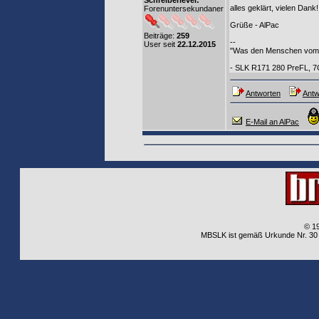
Schreiberlevel:
alles geklärt, vielen Dank!
Forenuntersekundaner
Grüße - AlPac
Beiträge:
259
--
User seit
22.12.2015
"Was den Menschen vom Tie
- SLK R171 280 PreFL, 
Antworten
Antw
E-Mail an AlPac
© 1
MBSLK ist gemäß Urkunde Nr. 30