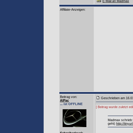
E-Mail an Madmax
Affiliate-Anzeigen:
Beitrag von
:
Geschrieben am 16.0
AlPac
... ist OFFLINE
[ Beitrag wurde zuletzt e
Madmax schrieb: 
geht)
http://tinyu