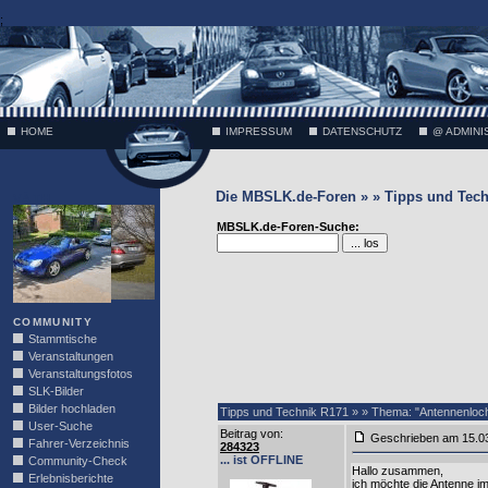
;
HOME
IMPRESSUM
DATENSCHUTZ
@ ADMINI
Die MBSLK.de-Foren » » Tipps und Tech
VÄTH
MBSLK.de-Foren-Suche:
COMMUNITY
Stammtische
Veranstaltungen
Veranstaltungsfotos
SLK-Bilder
Bilder hochladen
Tipps und Technik R171 » » Thema: "Antennenloc
User-Suche
Beitrag von
:
Geschrieben am 15.0
Fahrer-Verzeichnis
284323
... ist OFFLINE
Community-Check
Hallo zusammen,
Erlebnisberichte
ich möchte die Antenne i