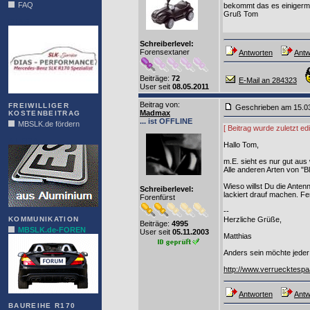
FAQ
bekommt das es einigermaß
Gruß Tom
DIAS
Schreiberlevel:
Forensextaner
Antworten
Antw
Beiträge:
72
E-Mail an 284323
User seit
08.05.2011
Beitrag von
:
FREIWILLIGER
Geschrieben am 15.0
Madmax
KOSTENBEITRAG
... ist OFFLINE
MBSLK.de fördern
[ Beitrag wurde zuletzt e
ALFRA
Hallo Tom,
m.E. sieht es nur gut aus 
Alle anderen Arten von "
Wieso willst Du die Anten
Schreiberlevel:
lackiert drauf machen. Fer
Forenfürst
--
KOMMUNIKATION
Herzliche Grüße,
Beiträge:
4995
MBSLK.de-FOREN
User seit
05.11.2003
Matthias
Anders sein möchte jeder 
http://www.verruecktespa
Antworten
Antw
BAUREIHE R170