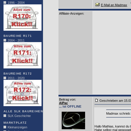
1996 - 2004
E-Mail an Madmax
Affiliate-Anzeigen:
BAUREIHE R171
2004 - 2011
BAUREIHE R172
2011 - 2020
Beitrag von
:
Geschrieben am 15.0
AlPac
... ist OFFLINE
ALLE SLK BAUREIHEN
Madmax schrieb: .
SLK Geschichte
MARKTPLATZ
Hallo Mathias, kannst du
Kleinanzeigen
Habe selbst mal gegoogelt