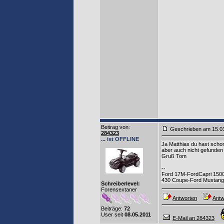
Beitrag von
:
Geschrieben am 15.0
284323
... ist OFFLINE
Ja Matthias du hast scho
aber auch nicht gefunden
Gruß Tom
--
Ford 17M-FordCapri 1500
430 Coupe-Ford Mustang 
Schreiberlevel:
Forensextaner
Antworten
Antw
Beiträge:
72
User seit
08.05.2011
E-Mail an 284323