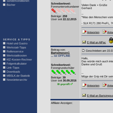
Sonderkonditionen
Schreiberlevel:
Bücher
Vielen Dank + Grüße
Forenuntersekundaner
Gerhard
LINKBLOCK
--
Beiträge:
259
"Was den Menschen vom Tie
User seit
22.12.2015
- SLK R171 280 PreFL, 
Antworten
Antw
SERVICE & TIPPS
E-Mail an AlPac
Hotel und Gastro
Werkstatt-Tipps
Beitrag von
:
Geschrieben am 15.0
Reifenservice
Bartsimpson1
Werkstattkosten
... ist OFFLINE
Hallo,
KfZ-Kosten-Rechner
Das würde mich auch inte
Felgenkalkulator
Danke und Gruß
Schreiberlevel:
Link-Tipps
Forengrundschüler
Downloads
--
MBSLK.de-Statistik
Möge der Grip mit Dir sein
Beiträge:
39
Newsletterarchiv
User seit
30.09.2016
Antworten
Antw
E-Mail an Bartsimps
Affiliate-Anzeigen: