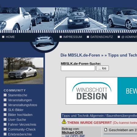
;
HOME
IMPRESSUM
DATENSCHUTZ
@ ADMINI
Die MBSLK.de-Foren » » Tipps und Tech
VÄTH
MBSLK.de-Foren-Suche:
COMMUNITY
Stammtische
Veranstaltungen
Veranstaltungsfotos
SLK-Bilder
Bilder hochladen
Tipps und Technik Allgemein / Baureihenübergreif
User-Suche
THEMA WURDE GESPERRT
(Du kannst kein
Fahrer-Verzeichnis
Beitrag von
:
Community-Check
Geschrieben am 1
Michael-DOR
Erlebnisberichte
... ist OFFLINE