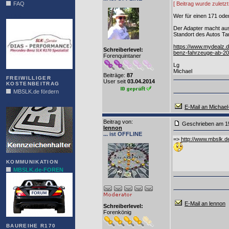
FAQ
[ Beitrag wurde zulet
DIAS
Wer für einen 171 ode
Der Adapter macht aus
Standort des Autos Ta
https://www.mydealz.
Schreiberlevel:
benz-fahrzeuge-ab-2
Forenquintaner
Lg
Michael
Beiträge:
87
FREIWILLIGER
User seit
03.04.2014
KOSTENBEITRAG
MBSLK.de fördern
ALFRA
E-Mail an Michae
Beitrag von
:
Geschrieben am 1
lennon
... ist OFFLINE
=>
http://www.mbslk.
KOMMUNIKATION
MBSLK.de-FOREN
E-Mail an lennon
Schreiberlevel:
Forenkönig
BAUREIHE R170