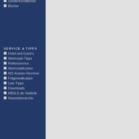
Sonderkonditionen
Bücher
LINKBLOCK
SERVICE & TIPPS
Hotel und Gastro
Werkstatt-Tipps
Reifenservice
Werkstattkosten
KfZ-Kosten-Rechner
Felgenkalkulator
Link-Tipps
Downloads
MBSLK.de-Statistik
Newsletterarchiv