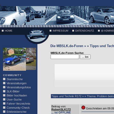
;
HOME
IMPRESSUM
DATENSCHUTZ
@ ADMINI
Die MBSLK.de-Foren » » Tipps und Tech
VÄTH
MBSLK.de-Foren-Suche:
COMMUNITY
Stammtische
Veranstaltungen
Veranstaltungsfotos
SLK-Bilder
Bilder hochladen
Tipps und Technik R172 » » Thema: Problem beim
User-Suche
Fahrer-Verzeichnis
Beitrag von
:
Community-Check
Geschrieben am 09.0
RobertSLK172
Erlebnisberichte
... ist OFFLINE