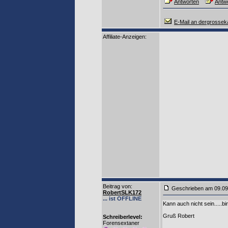
Antworten
Antwo
E-Mail an dergrosse
Affiliate-Anzeigen:
Beitrag von
:
Geschrieben am 09.0
RobertSLK172
... ist OFFLINE
Kann auch nicht sein.....bi
Gruß Robert
Schreiberlevel:
Forensextaner