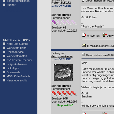
Geschrieben am 09.0
Sonderkonditionen
RobertSLK172
Bücher
... ist OFFLINE
Der Motor läuft nicht unru
LINKBLOCK
ein kurzes Rattern und er
Schreiberlevel:
Gruß Robert
Forensextaner
--
"Rock the Roads"
Beiträge:
63
User seit
04.10.2014
Antworten
Antwo
SERVICE & TIPPS
Hotel und Gastro
E-Mail an RobertSLK
Werkstatt-Tipps
Reifenservice
Beitrag von
:
Geschrieben am 09.0
Werkstattkosten
dergrossekaese
... ist OFFLINE
KfZ-Kosten-Rechner
Moin,
Felgenkalkulator
Link-Tipps
Hatte mit meinem 200er ei
Batterie war wohl zu sch
Downloads
Nicht richtig angezogen un
MBSLK.de-Statistik
Batterie ausgiebig geladen
Newsletterarchiv
Fahrzeug stand bis dahin
Schreiberlevel:
Vielleicht liegts ja nur dara
Forenabiturient
Gruß
Stephan
Beiträge:
945
User seit
04.01.2004
--
tell the cook the fish is shit