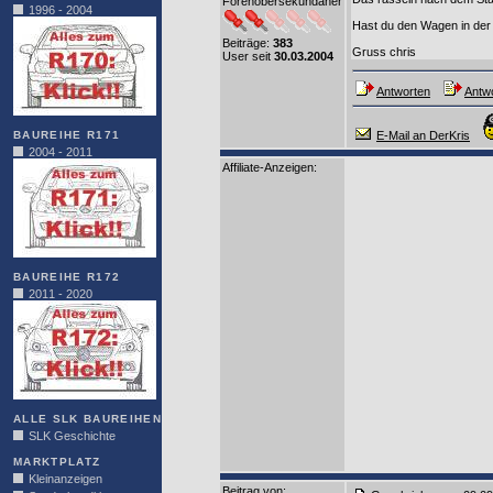
Forenobersekundaner
1996 - 2004
Hast du den Wagen in der
Beiträge:
383
Gruss chris
User seit
30.03.2004
Antworten
Antwo
BAUREIHE R171
E-Mail an DerKris
2004 - 2011
Affiliate-Anzeigen:
BAUREIHE R172
2011 - 2020
ALLE SLK BAUREIHEN
SLK Geschichte
MARKTPLATZ
Kleinanzeigen
Beitrag von
: