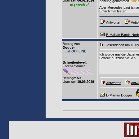
User seit
06.02.2014
Zahlung genommen.
N
Aber Mercedes baut ja na
Enfach mal testen.
Antworten
Antwo
E-Mail an Bandit-Norb
Beitrag von
:
Geschrieben am 10.0
Dogger
... ist OFFLINE
Ich würde mal die Batteri
Batterie auszuschließen.
Schreiberlevel:
Forensextaner
Beiträge:
59
User seit
19.06.2016
Antworten
Antwo
E-Mail an Dogger