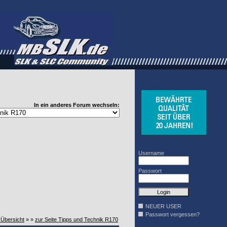
WINDSCHOTT
DESIGN
In ein anderes Forum wechseln:
Username
Passwort
NEUER USER
Passwort vergessen?
-Übersicht
» »
zur Seite Tipps und Technik R170