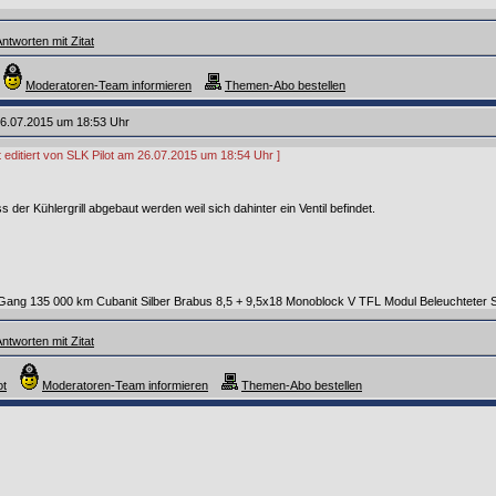
ntworten mit Zitat
Moderatoren-Team informieren
Themen-Abo bestellen
6.07.2015 um 18:53 Uhr
t editiert von SLK Pilot am 26.07.2015 um 18:54 Uhr ]
der Kühlergrill abgebaut werden weil sich dahinter ein Ventil befindet.
ang 135 000 km Cubanit Silber Brabus 8,5 + 9,5x18 Monoblock V TFL Modul Beleuchteter S
ntworten mit Zitat
ot
Moderatoren-Team informieren
Themen-Abo bestellen