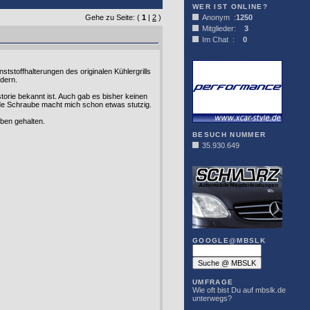
WER IST ONLINE?
Gehe zu Seite: (
1
|
2
)
Anonym :
1250
Mitglieder:
3
Im Chat :
0
XCAR-STYLE
ststoffhalterungen des originalen Kühlergrills
ldern.
torie bekannt ist. Auch gab es bisher keinen
nde Schraube macht mich schon etwas stutzig.
ben gehalten.
BESUCH NUMMER
35.930.649
DER SCHWARZ
GOOGLE@MBSLK
UMFRAGE
Wie oft bist Du auf mbslk.de
unterwegs?