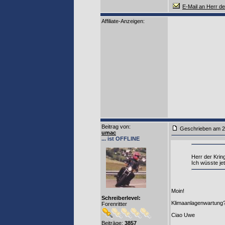
E-Mail an Herr de
Affiliate-Anzeigen:
Beitrag von
:
Geschrieben am 2
umac
... ist OFFLINE
Herr der Kring
Ich wüsste je
Moin!
Schreiberlevel:
Klimaanlagenwartung
Forenritter
Ciao Uwe
Beiträge:
3857