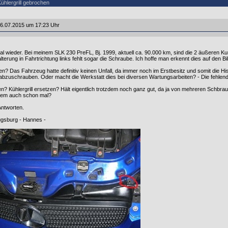
hlergrill gebrochen
6.07.2015 um 17:23 Uhr
al wieder. Bei meinem SLK 230 PreFL, Bj. 1999, aktuell ca. 90.000 km, sind die 2 äußeren Kun
terung in Fahrtrichtung links fehlt sogar die Schraube. Ich hoffe man erkennt dies auf den Bi
n? Das Fahrzeug hatte definitiv keinen Unfall, da immer noch im Erstbesitz und somit die His
 abzuschrauben. Oder macht die Werkstatt dies bei diversen Wartungsarbeiten? - Die fehle
? Kühlergrill ersetzen? Hält eigentlich trotzdem noch ganz gut, da ja von mehreren Schbrau
blem auch schon mal?
Antworten.
gsburg - Hannes -