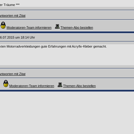
ler Träume ***
ntworten mit Zitat
Moderatoren-Team informieren
Themen-Abo bestellen
6.07.2015 um 18:14 Uhr
ekten Motorradverkleidungen gute Erfahrungen mit Acryfix-Kleber gemacht.
ntworten mit Zitat
Moderatoren-Team informieren
Themen-Abo bestellen