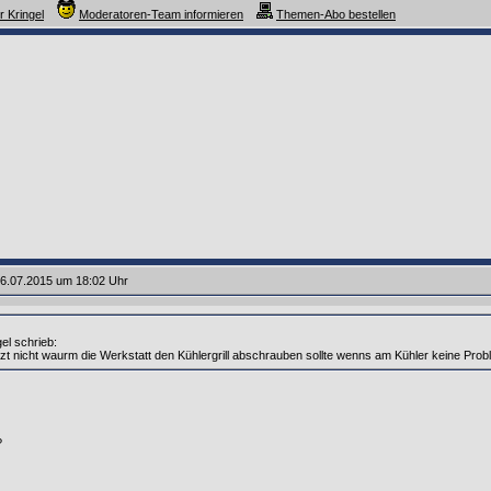
r Kringel
Moderatoren-Team informieren
Themen-Abo bestellen
6.07.2015 um 18:02 Uhr
el schrieb:
tzt nicht waurm die Werkstatt den Kühlergrill abschrauben sollte wenns am Kühler keine Probl
?