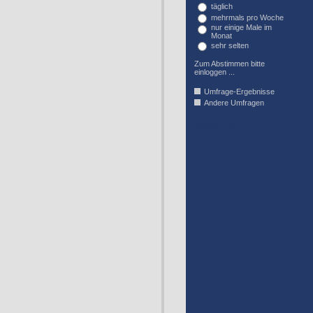
täglich
mehrmals pro Woche
nur einige Male im
Monat
sehr selten
Zum Abstimmen bitte
einloggen ...
Umfrage-Ergebnisse
Andere Umfragen
AFFIL_R_U