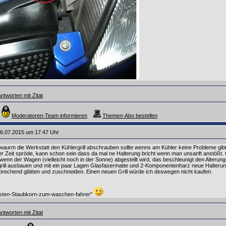
ntworten mit Zitat
Moderatoren-Team informieren
Themen-Abo bestellen
6.07.2015 um 17:47 Uhr
t waurm die Werkstatt den Kühlergrill abschrauben sollte wenns am Kühler keine Probleme gibt
der Zeit spröde, kann schon sein dass da mal ne Halterung bricht wenn man unsanft anstößt. 
enn der Wagen (vielleicht noch in der Sonne) abgestellt wird, das beschleunigt den Alterun
grill ausbauen und mit ein paar Lagen Glasfasermatte und 2-Komponentenharz neue Halterun
rechend glätten und zuschneiden. Einen neuen Grill würde ich deswegen nicht kaufen.
rsten-Staubkorn-zum-waschen-fahrer"
ntworten mit Zitat