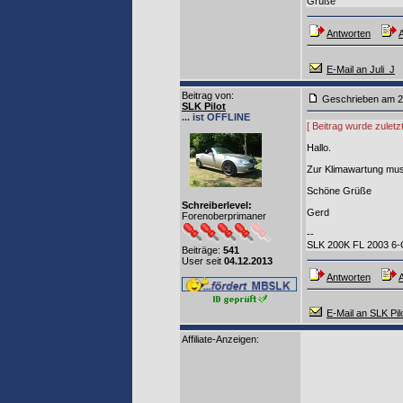
Grüße
Antworten
A
E-Mail an Juli_J
Beitrag von
:
Geschrieben am 2
SLK Pilot
... ist OFFLINE
[ Beitrag wurde zuletz
Hallo.
Zur Klimawartung muss 
Schöne Grüße
Schreiberlevel:
Gerd
Forenoberprimaner
--
SLK 200K FL 2003 6-G
Beiträge:
541
User seit
04.12.2013
Antworten
A
E-Mail an SLK Pil
Affiliate-Anzeigen: