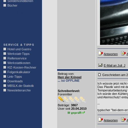
Sonderkonditionen
Bücher
LINKBLOCK
SERVICE & TIPPS
Hotel und Gastro
Werkstatt-Tipps
Antworten
A
Reifenservice
Werkstattkosten
E-Mail an Juli_J
KfZ-Kosten-Rechner
Felgenkalkulator
Beitrag von
:
Geschrieben am 2
Link-Tipps
Herr der Kringel
... ist OFFLINE
Downloads
Ich wüsste jetzt nich
MBSLK.de-Statistik
Das Plastik wird mit 
Newsletterarchiv
Temperaturbelastung w
Schreiberlevel:
Ich würde den Kühler
Forenritter
und Atemschutz! entsp
--
Beiträge:
3867
User seit
20.04.2010
typischer "bei-dem-e
Antworten
A