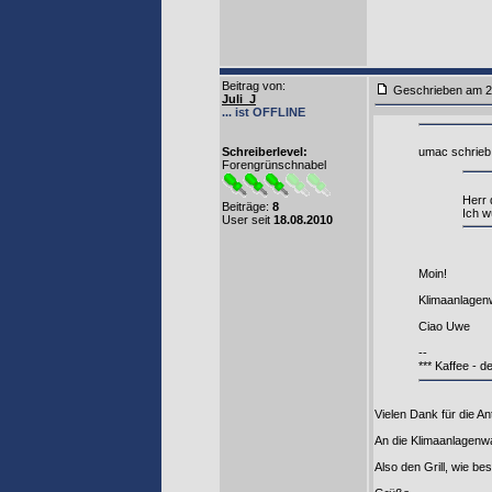
Beitrag von
:
Geschrieben am 2
Juli_J
... ist OFFLINE
Schreiberlevel:
umac schrieb
Forengrünschnabel
Herr 
Beiträge:
8
Ich w
User seit
18.08.2010
Moin!
Klimaanlagen
Ciao Uwe
--
*** Kaffee - d
Vielen Dank für die An
An die Klimaanlagenwa
Also den Grill, wie be