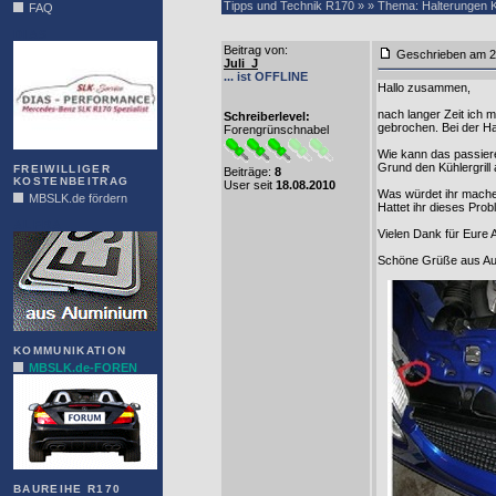
Tipps und Technik R170 » » Thema: Halterungen Kü
FAQ
DIAS
Beitrag von
:
Geschrieben am 2
Juli_J
... ist OFFLINE
Hallo zusammen,
nach langer Zeit ich m
Schreiberlevel:
gebrochen. Bei der Hal
Forengrünschnabel
Wie kann das passiere
Grund den Kühlergrill
FREIWILLIGER
Beiträge:
8
KOSTENBEITRAG
User seit
18.08.2010
Was würdet ihr machen
MBSLK.de fördern
Hattet ihr dieses Pro
ALFRA
Vielen Dank für Eure 
Schöne Grüße aus Au
KOMMUNIKATION
MBSLK.de-FOREN
BAUREIHE R170