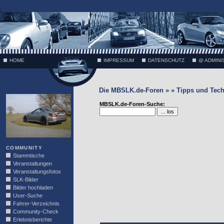
;
HOME
IMPRESSUM
DATENSCHUTZ
@ ADMINI
Die MBSLK.de-Foren » » Tipps und Tech
VÄTH
MBSLK.de-Foren-Suche:
COMMUNITY
Stammtische
Veranstaltungen
Veranstaltungsfotos
SLK-Bilder
Bilder hochladen
User-Suche
Fahrer-Verzeichnis
Community-Check
Erlebnisberichte