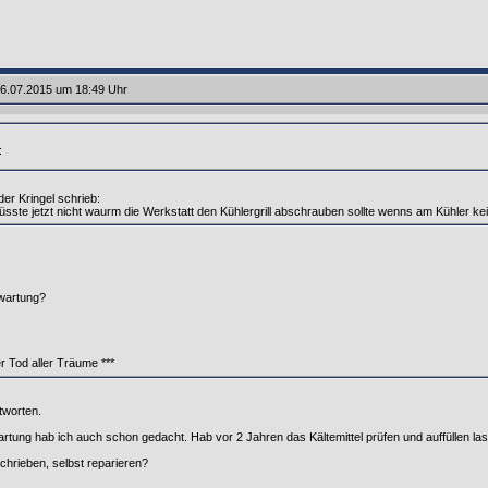
6.07.2015 um 18:49 Uhr
:
der Kringel schrieb:
üsste jetzt nicht waurm die Werkstatt den Kühlergrill abschrauben sollte wenns am Kühler ke
wartung?
er Tod aller Träume ***
tworten.
rtung hab ich auch schon gedacht. Hab vor 2 Jahren das Kältemittel prüfen und auffüllen las
schrieben, selbst reparieren?