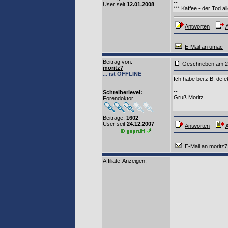
--
User seit
12.01.2008
*** Kaffee - der Tod al
Antworten
A
E-Mail an umac
Beitrag von
:
Geschrieben am 2
moritz7
... ist OFFLINE
Ich habe bei z.B. def
--
Schreiberlevel:
Gruß Moritz
Forendoktor
Beiträge:
1602
User seit
24.12.2007
Antworten
A
E-Mail an moritz7
Affiliate-Anzeigen: