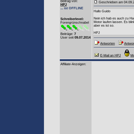
Beitrag von
:
Geschrieben am 04.09
HPJ
... ist OFFLINE
Hallo Guido
Nein ich hab es auch zu Ha
Schreiberlevel:
Motor laufen lassen. Es blin
Forengrünschnabel
aber es ist so.
HPJ
Beiträge:
7
User seit
09.07.2014
Antworten
Antwor
E-Mail an HPJ
Mo
Affiliate-Anzeigen: