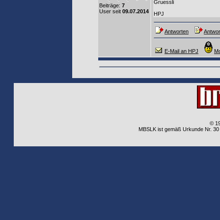
Gruessli
Beiträge:
7
User seit
09.07.2014
HPJ
Antworten
Antwor
E-Mail an HPJ
Mo
© 1
MBSLK ist gemäß Urkunde Nr. 30