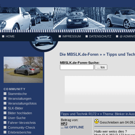
;
HOME
IMPRESSUM
DATENSCHUTZ
@ ADMINI
Die MBSLK.de-Foren » » Tipps und Tech
VÄTH
MBSLK.de-Foren-Suche:
COMMUNITY
Stammtische
Veranstaltungen
Veranstaltungsfotos
SLK-Bilder
Bilder hochladen
Tipps und Technik R172 » » Thema: Blinker in Aus
User-Suche
Beitrag von
:
Geschrieben am 04.09
Fahrer-Verzeichnis
HPJ
... ist OFFLINE
Community-Check
Hallo wer weiss dies ?
Erlebnisberichte