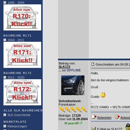
1996 - 2004
BAUREIHE R171
2004 - 2011
Beitrag von
:
Geschrieben am 04.09
SLK172
... ist OFFLINE
BAUREIHE R172
Hallo,
2011 - 2020
bist du bei eingeschaltetem
Gruß
Guido
Schreiberlevel:
--
Forenkaiser
R172 ///AMG + W176 ///AM
ALLE SLK BAUREIHEN
SLK Geschichte
Beiträge:
17129
Antworten
Antwor
User seit
11.09.2004
MARKTPLATZ
Kleinanzeigen
E-Mail an SLK172