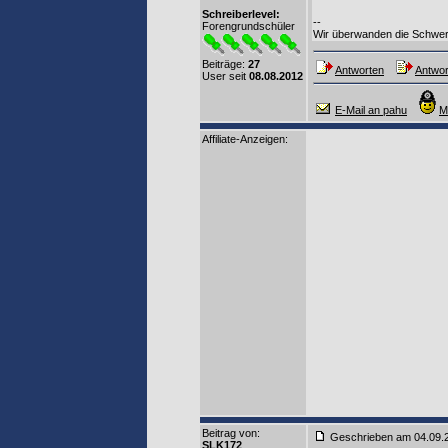
Schreiberlevel:
--
Forengrundschüler
Wir überwanden die Schwerk
Beiträge:
27
Antworten
Antwor
User seit
08.08.2012
E-Mail an pahu
M
Affiliate-Anzeigen:
Beitrag von
:
Geschrieben am 04.09
SLK172