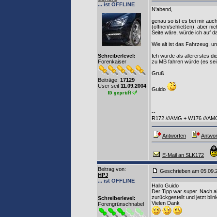
... ist OFFLINE
N'abend,
genau so ist es bei mir auch
(öffnen/schließen), aber n
Seite wäre, würde ich auf da
Wie alt ist das Fahrzeug, u
Schreiberlevel:
Ich würde als allererstes d
Forenkaiser
zu MB fahren würde (es sei
Gruß
Beiträge:
17129
User seit
11.09.2004
Guido
--
R172 ///AMG + W176 ///AM
Antworten
Antwor
E-Mail an SLK172
Beitrag von
:
Geschrieben am 05.09
HPJ
... ist OFFLINE
Hallo Guido
Der Tipp war super. Nach a
zurückgestellt und jetzt bli
Schreiberlevel:
Vielen Dank
Forengrünschnabel