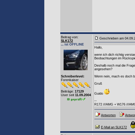
Beitrag von
:
Geschrieben am 04.09
SLK172
... ist OFFLINE
Hallo,
wenn ich dich richtig vers
Beobachtungen im Rückspie
Deshalb noch mal die Frage
angesehen?
Schreiberlevel:
Wenn nein, mach es doch bi
Forenkaiser
Gruß
Beiträge:
17129
Guido
User seit
11.09.2004
--
R172 ///AMG + W176 ///AM
Antworten
Antwor
E-Mail an SLK172