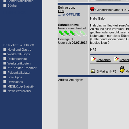
Sonderkonditionen
Bücher
Beitrag von
:
Geschrieben am 04.09
HPJ
LINKBLOCK
... ist OFFLINE
Hallo Gido
Schreiberlevel:
Hab das im Heckteil eine Au
Forengrünschnabel
Zu Hause alles versucht. Bl
geöffnet oder geschlossen 
laufen auch nur diese Rück
Beiträge:
7
(Hatte heute einen neuen C-
User seit
09.07.2014
Ist dies Neu ?
SERVICE & TIPPS
Hotel und Gastro
HPJ
Werkstatt-Tipps
Reifenservice
Antworten
Antwor
Werkstattkosten
KfZ-Kosten-Rechner
E-Mail an HPJ
Mo
Felgenkalkulator
Link-Tipps
Affiliate-Anzeigen:
Downloads
MBSLK.de-Statistik
Newsletterarchiv