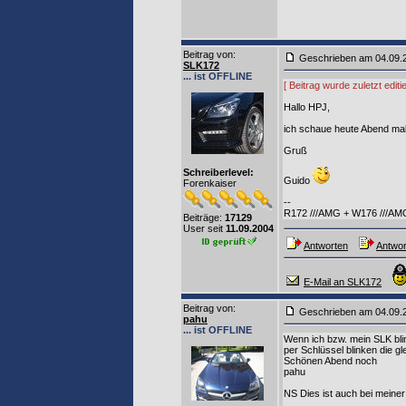
Beitrag von
:
Geschrieben am 04.09
SLK172
... ist OFFLINE
[ Beitrag wurde zuletzt edi
Hallo HPJ,
ich schaue heute Abend mal
Gruß
Schreiberlevel:
Guido
Forenkaiser
--
R172 ///AMG + W176 ///AM
Beiträge:
17129
User seit
11.09.2004
Antworten
Antwor
E-Mail an SLK172
Beitrag von
:
Geschrieben am 04.09
pahu
... ist OFFLINE
Wenn ich bzw. mein SLK blin
per Schlüssel blinken die g
Schönen Abend noch
pahu
NS Dies ist auch bei meiner