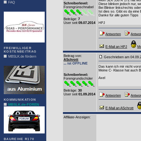
Mein SLK 350 R 172 hat wohl
FAQ
Schreiberlevel:
Diese blinken jedoch nur, we
Forengrünschnabel
Bei Blinker links/rechts ode
DIAS
Ist dies so. Gibt es da eine
Danke für alle guten Tipps
Beiträge:
7
User seit
09.07.2014
HPJ
Antworten
Antwor
E-Mail an HPJ
Mo
FREIWILLIGER
KOSTENBEITRAG
Beitrag von
:
MBSLK.de fördern
Geschrieben am 04.09
ASchrott
... ist OFFLINE
ALFRA
Das kann ich mir nicht vorst
Meine C- Klasse hat auch Bl
Schreiberlevel:
Axel
Forengrundschüler
Beiträge:
30
User seit
01.09.2014
Antworten
Antwor
KOMMUNIKATION
MBSLK.de-FOREN
E-Mail an ASchrott
Affiliate-Anzeigen:
BAUREIHE R170