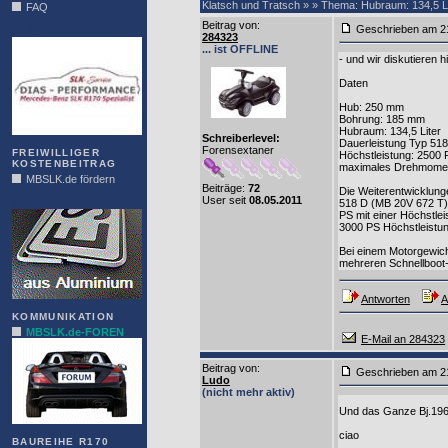
Klatsch und Tratsch » » Thema: Hubraum: 134,5 Li
FAQ
Beitrag von
:
Geschrieben am 2
DIAS
284323
... ist OFFLINE
- und wir diskutieren 
Daten
Hub: 250 mm
Bohrung: 185 mm
Hubraum: 134,5 Liter
Schreiberlevel:
Dauerleistung Typ 518
Forensextaner
FREIWILLIGER
Höchstleistung: 2500 
KOSTENBEITRAG
maximales Drehmomen
MBSLK.de fördern
Beiträge:
72
Die Weiterentwicklun
User seit
08.05.2011
ALFRA
518 D (MB 20V 672 T) 
PS mit einer Höchstle
3000 PS Höchstleistun
Bei einem Motorgewich
mehreren Schnellboot-K
Antworten
A
KOMMUNIKATION
MBSLK.de-FOREN
E-Mail an 284323
Beitrag von
:
Geschrieben am 2
Ludo
(nicht mehr aktiv)
Und das Ganze Bj.196
ciao
BAUREIHE R170