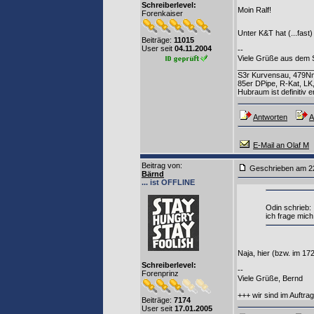
Schreiberlevel:
Moin Ralf!
Forenkaiser
Unter K&T hat (...fast)
Beiträge:
11015
User seit
04.11.2004
--
Viele Grüße aus dem 
__________________
S3r Kurvensau, 479N
85er DPipe, R-Kat, LK
Hubraum ist definitiv e
Antworten
A
E-Mail an Olaf M
Beitrag von
:
Geschrieben am 2
Bärnd
... ist OFFLINE
Odin schrieb:
ich frage mich
Naja, hier (bzw. im 17
Schreiberlevel:
--
Forenprinz
Viele Grüße, Bernd
+++ wir sind im Auftr
Beiträge:
7174
User seit
17.01.2005