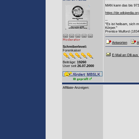
MAN kann das bis 9
https://de.wikipedia.o
--
"Es ist heilsam, sich 
Körper."
Prentice Mulford (1834
Antworten
A
Schreiberlevel:
Forenkaiser
E-Mail an Olli aus
Beiträge:
19260
User seit
26.07.2000
Affiliate-Anzeigen: