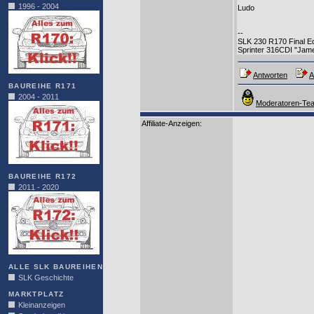
1996 - 2004
Ludo
--
SLK 230 R170 Final Edi
Sprinter 316CDI "Jame
Antworten
A
BAUREIHE R171
2004 - 2011
Moderatoren-Tea
Affiliate-Anzeigen:
BAUREIHE R172
2011 - 2020
ALLE SLK BAUREIHEN
SLK Geschichte
MARKTPLATZ
Kleinanzeigen