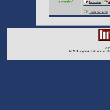
Antworten
A
E-Mail an Bärnd
© 1
MBSLK ist gemäß Urkunde Nr. 30