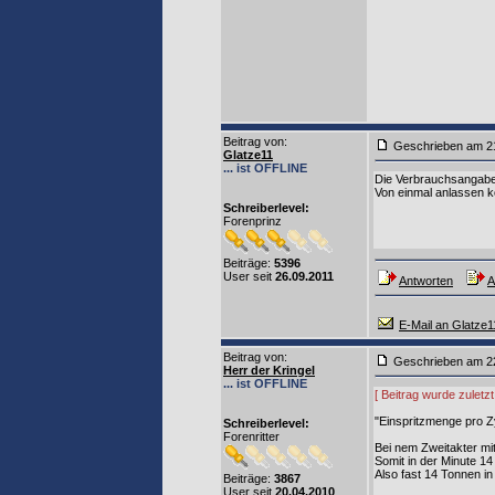
Beitrag von
:
Geschrieben am 2
Glatze11
... ist OFFLINE
Die Verbrauchsangaben 
Von einmal anlassen k
Schreiberlevel:
Forenprinz
Beiträge:
5396
User seit
26.09.2011
Antworten
A
E-Mail an Glatze1
Beitrag von
:
Geschrieben am 2
Herr der Kringel
... ist OFFLINE
[ Beitrag wurde zuletz
"Einspritzmenge pro Zy
Schreiberlevel:
Forenritter
Bei nem Zweitakter mi
Somit in der Minute 14
Also fast 14 Tonnen in 
Beiträge:
3867
User seit
20.04.2010