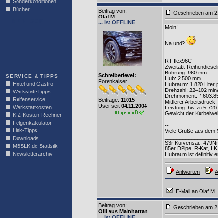
Sonderkonditionen
Bücher
Beitrag von
:
Geschrieben am 2
Olaf M
LINKBLOCK
... ist OFFLINE
Moin!
Na und?
RT-flex96C
Zweitakt-Reihendiesel
Bohrung: 960 mm
Schreiberlevel:
SERVICE & TIPPS
Hub: 2.500 mm
Forenkaiser
Hotel und Gastro
Hubraum: 1.820 Liter p
Drehzahl: 22–102 min
Werkstatt-Tipps
Drehmoment: 7.603.8
Reifenservice
Beiträge:
11015
Mittlerer Arbeitsdruck
User seit
04.11.2004
Werkstattkosten
Leistung: bis zu 5.72
Gewicht der Kurbelwel
KfZ-Kosten-Rechner
Felgenkalkulator
--
Link-Tipps
Viele Grüße aus dem 
__________________
Downloads
S3r Kurvensau, 479N
MBSLK.de-Statistik
85er DPipe, R-Kat, LK
Newsletterarchiv
Hubraum ist definitiv e
Antworten
A
E-Mail an Olaf M
Beitrag von
:
Geschrieben am 2
Olli aus Mainhattan
... ist OFFLINE