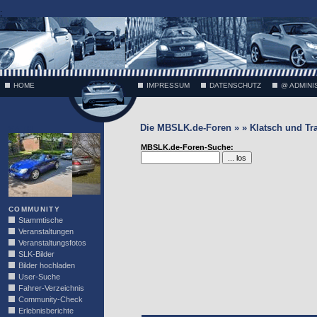
;
HOME
IMPRESSUM
DATENSCHUTZ
@ ADMINI
Die MBSLK.de-Foren » » Klatsch und Tr
VÄTH
MBSLK.de-Foren-Suche:
COMMUNITY
Stammtische
Veranstaltungen
Veranstaltungsfotos
SLK-Bilder
Bilder hochladen
User-Suche
Fahrer-Verzeichnis
Community-Check
Erlebnisberichte