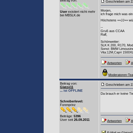
Beitrag von
:
Geschrieben am 2
Morjen,
User
existiert nicht mehr
ich frage mich was ein
bei MBSLK.de
Höchstens ==JJ== wür
--
Gruß aus CCAA
Ralf,
Schönwetter:
SLK K 200, R170, Mod
Sonst: BMW Limousin
Vita:12M,Capri 1500XL
Antworten
A
Moderatoren-Tea
Beitrag von
:
Geschrieben am 2
Glatze11
... ist OFFLINE
Da brauch er keine Ti
Schreiberlevel:
Forenprinz
Beiträge:
5396
User seit
26.09.2011
Antworten
A
E-Mail an Glatze1