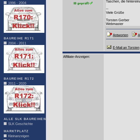
Taschen, die hinterein
1996 - 2004
--
Viele Grüße
Torsten Gerber
Webmaster
Antworten
A
BAUREIHE R171
2004 - 2011
E-Mail an Torsten
Affiliate-Anzeigen:
BAUREIHE R172
2011 - 2020
ALLE SLK BAUREIHEN
SLK Geschichte
MARKTPLATZ
Kleinanzeigen