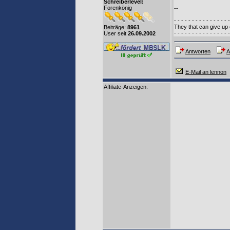
Schreiberlevel:
Forenkönig
--
- - - - - - - - - - - - - - - -
They that can give up e
Beiträge:
8961
- - - - - - - - - - - - - - - -
User seit
26.09.2002
Antworten
A
E-Mail an lennon
Affiliate-Anzeigen: