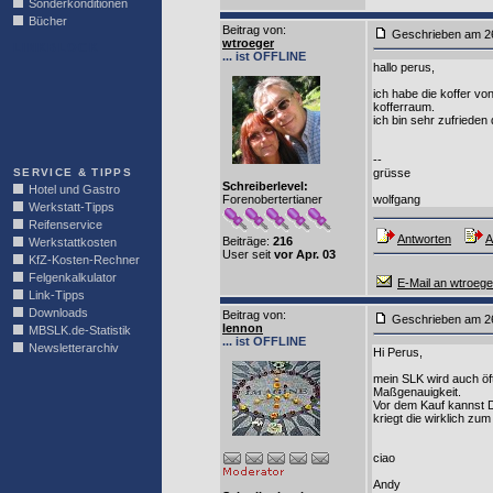
Sonderkonditionen
Bücher
Beitrag von
:
Geschrieben am 2
wtroeger
LINKBLOCK
... ist OFFLINE
hallo perus,
ich habe die koffer vo
kofferraum.
ich bin sehr zufrieden 
--
SERVICE & TIPPS
grüsse
Schreiberlevel:
Hotel und Gastro
Forenobertertianer
wolfgang
Werkstatt-Tipps
Reifenservice
Antworten
A
Beiträge:
216
Werkstattkosten
User seit
vor Apr. 03
KfZ-Kosten-Rechner
Felgenkalkulator
E-Mail an wtroege
Link-Tipps
Downloads
Beitrag von
:
Geschrieben am 2
lennon
MBSLK.de-Statistik
... ist OFFLINE
Newsletterarchiv
Hi Perus,
mein SLK wird auch öft
Maßgenauigkeit.
Vor dem Kauf kannst 
kriegt die wirklich zu
ciao
Andy