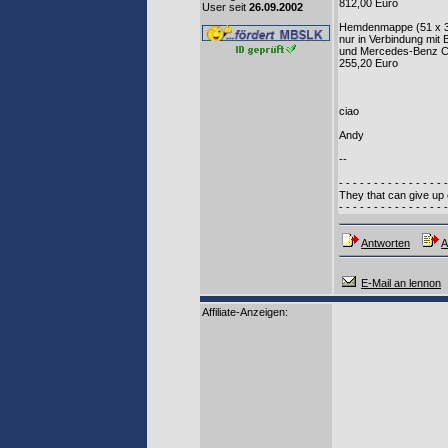
812,00 Euro
User seit
26.09.2002
Hemdenmappe (51 x 3
nur in Verbindung mit Ba
und Mercedes-Benz C
255,20 Euro
ciao
Andy
--
- - - - - - - - - - - - - - - -
They that can give up e
- - - - - - - - - - - - - - - -
Antworten
A
E-Mail an lennon
Affiliate-Anzeigen: