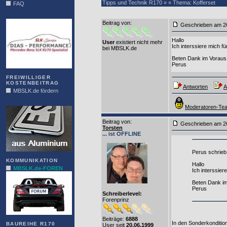
Tipps und Technik R170 » » Thema: Kofferset
FAQ
DIAS
Beitrag von
:
Geschrieben am 2
Hallo
User
existiert nicht mehr
Ich interssiere mich f
bei MBSLK.de
Beten Dank im Voraus
Perus
FREIWILLIGER
KOSTENBEITRAG
Antworten
A
MBSLK.de fördern
ALFRA
Moderatoren-Tea
Beitrag von
:
Geschrieben am 2
Torsten
... ist OFFLINE
Perus schrieb
KOMMUNIKATION
Hallo
MBSLK.de-FOREN
Ich interssier
Beten Dank i
Perus
Schreiberlevel:
Forenprinz
Beiträge:
6888
In den Sonderkonditio
BAUREIHE R170
User seit
20.06.1999