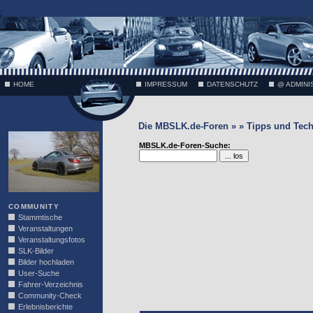
;
HOME
IMPRESSUM
DATENSCHUTZ
@ ADMINI
Die MBSLK.de-Foren » » Tipps und Tech
VÄTH
MBSLK.de-Foren-Suche:
COMMUNITY
Stammtische
Veranstaltungen
Veranstaltungsfotos
SLK-Bilder
Bilder hochladen
User-Suche
Fahrer-Verzeichnis
Community-Check
Erlebnisberichte