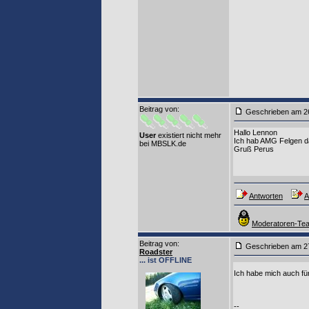
Beitrag von
:
Geschrieben am 2
Hallo Lennon
User
existiert nicht mehr
Ich hab AMG Felgen das
bei MBSLK.de
Gruß Perus
Antworten
A
Moderatoren-Tea
Beitrag von
:
Geschrieben am 2
Roadster
... ist OFFLINE
Ich habe mich auch fü
--