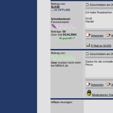
Beitrag von
:
Geschrieben am 2
SLK56
... ist OFFLINE
Ich habe Roadsterfun 
Gruß
Schreiberlevel:
Harald
Forensextaner
Beiträge:
50
User seit
04.04.2004
Antworten
A
E-Mail an SLK56
Beitrag von
:
Geschrieben am 2
Danke für die schnelle
User
existiert nicht mehr
Perus
bei MBSLK.de
Antworten
A
Moderatoren-Tea
Affiliate-Anzeigen: