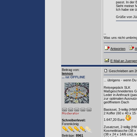
passt. In der 
Sieht meiner M
Ich habe sie ü
Grüße von Jür
--
Was uns nicht umbring
Antworten
A
E-Mail an Juerge
Beitrag von
:
Geschrieben am 2
lennon
... ist OFFLINE
... übrigens - wenn Du
Reisegepäck SLK
Maßgeschneidertes Ge
Leder in Anthrazit (p
zur optimalen Ausnut
geöffnetem Dach
Basisset, 3-teilig (HW
2 Koffer (60 x 40 x 15
1.647,20 Euro
Schreiberlevel:
Forenkönig
Zusatzset, 2-teilig (H
Kosmetiktasche (38 x
(38 x 24 x 14/6 cm), nu
Beiträge:
8961