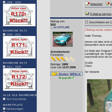
1996 - 2004
Antworten
A
E-Mail an tokybre
Beitrag von
:
Geschrieben am 1
bitti
... ist OFFLINE
[ Beitrag wurde zuletzt
BAUREIHE R171
2004 - 2011
Hallo Thomas,
nimms mir bitte nicht 
bekanntlich nicht strei
Ich finde den Original
Schreiberlevel:
Lamellengrll, als Orig
Forenprinz
manchmal noch ein orig
Grüße
BAUREIHE R172
Beiträge:
5989
Claus
2011 - 2020
User seit
15.07.2006
3er Variante
ALLE SLK BAUREIHEN
SLK Geschichte
MARKTPLATZ
Kleinanzeigen