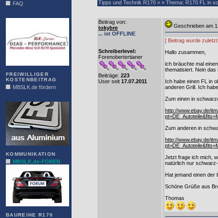
Tipps und Technik R170 » » Thema: R170 FL in sch
FAQ
DIAS
Beitrag von
:
Geschrieben am 1
tokybre
... ist OFFLINE
[ Beitrag wurde zuletz
Schreiberlevel:
Hallo zusammen,
Forenobertertianer
ich bräuchte mal einen
thematisiert. Nein das
FREIWILLIGER
Beiträge:
223
KOSTENBEITRAG
User seit
17.07.2011
Ich habe einen FL in 
MBSLK.de fördern
anderen Grill. Ich hab
ALFRA
Zum einen in schwarzen
http://www.ebay.de/i
pt=DE_Autoteile&fit
Zum anderen in schwar
http://www.ebay.de/i
pt=DE_Autoteile&fit
KOMMUNIKATION
Jetzt frage ich mich,
MBSLK.de-FOREN
natürlich nur schwarz-
Hat jemand einen der 
Schöne Grüße aus B
Thomas
BAUREIHE R170