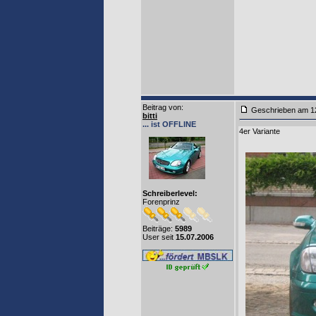
Beitrag von
:
Geschrieben am 1
bitti
... ist OFFLINE
4er Variante
Schreiberlevel:
Forenprinz
Beiträge:
5989
User seit
15.07.2006