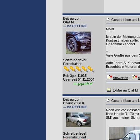
Beitrag von
:
Geschrieben am 1
Olaf M
... ist OFFLINE
Moin!
Ich bin der Meinung d
Kontrast haben sollte, 
Geschmacksache!
--
Viele Grüße aus dem 
__________________
Schreiberlevel:
Acht Jahre SLK, davo
Forenkaiser
Brauchbare Motoren d
Beiträge:
11015
Antworten
A
User seit
04.11.2004
E-Mail an Olaf M
Beitrag von
:
Geschrieben am 1
Chris170SLK
... ist OFFLINE
Nach wie vor klassisc
finde ich die R 170 mi
SLK aus meiner Sicht n
Schreiberlevel:
Forenabiturient