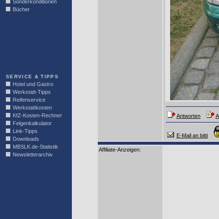
Sonderkonditionen
Bücher
LINKBLOCK
SERVICE & TIPPS
Hotel und Gastro
Werkstatt-Tipps
Reifenservice
Werkstattkosten
KfZ-Kosten-Rechner
Antworten
A
Felgenkalkulator
Link-Tipps
E-Mail an bitti
Downloads
MBSLK.de-Statistik
Affiliate-Anzeigen:
Newsletterarchiv