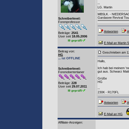
--
LG. Martin
---------------------------
MBSLK. - NIEDERS
Gardasee Revival Tour
Schreiberlevel:
***************************
Forenprofessor
Antworten
A
Beiträge:
2541
User seit
18.05.2006
E-Mail an Martin 
Beitrag von
:
Geschrieben am 1
HG
... ist OFFLINE
Hallo,
Ich hab bei meinem 'ne
Schreiberlevel:
gut aus. Schwarz Matt
Forenobertertianer
Grüße
HG
Beiträge:
228
User seit
29.07.2011
--
230K - R170FL
Antworten
A
E-Mail an HG
Affiliate-Anzeigen: