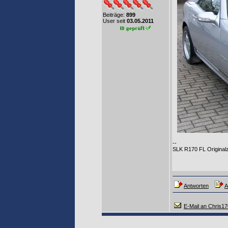
Beiträge:
899
User seit
03.05.2011
--
SLK R170 FL Original
Antworten
A
E-Mail an Chris1