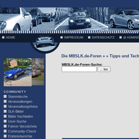
;
HOME
IMPRESSUM
DATENSCHUTZ
@ ADMINI
Die MBSLK.de-Foren » » Tipps und Tech
VÄTH
MBSLK.de-Foren-Suche:
COMMUNITY
Stammtische
Veranstaltungen
Veranstaltungsfotos
SLK-Bilder
Bilder hochladen
User-Suche
Fahrer-Verzeichnis
Community-Check
Erlebnisberichte