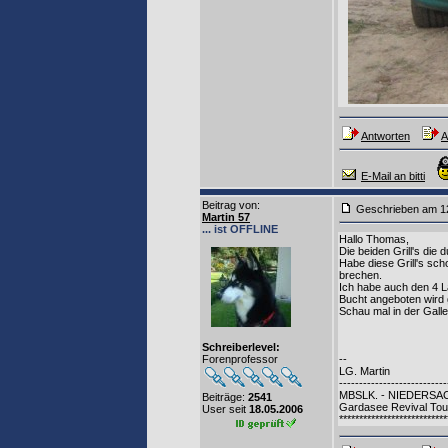
Antworten
A
E-Mail an bitti
Beitrag von
:
Geschrieben am 1
Martin 57
... ist OFFLINE
Hallo Thomas,
Die beiden Grill's die 
Habe diese Grill's sc
brechen.
Ich habe auch den 4 La
Bucht angeboten wird 
Schau mal in der Galle
Schreiberlevel:
Forenprofessor
--
LG. Martin
---------------------------
MBSLK. - NIEDERS
Beiträge:
2541
Gardasee Revival Tour
User seit
18.05.2006
***************************