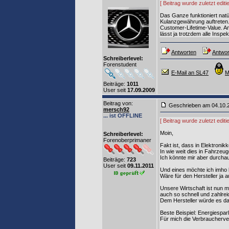
[ Beitrag wurde zuletzt edi
Das Ganze funktioniert natü
Kulanzgewährung auftreten.
Customer-Lifetime-Value. Am 
lässt ja trotzdem alle Insp
Antworten
Antwor
Schreiberlevel:
Forenstudent
E-Mail an SL47
M
Beiträge:
1011
User seit
17.09.2009
Beitrag von
:
Geschrieben am 04.10
mersch92
... ist OFFLINE
[ Beitrag wurde zuletzt edi
Moin,
Schreiberlevel:
Forenoberprimaner
Fakt ist, dass in Elektronik
In wie weit dies in Fahrzeug
Ich könnte mir aber durchaus
Beiträge:
723
User seit
09.11.2011
Und eines möchte ich imho b
Wäre für den Hersteller ja 
Unsere Wirtschaft ist nun 
auch so schnell und zahlrei
Dem Hersteller würde es da 
Beste Beispiel: Energiespa
Für mich die Verbraucher