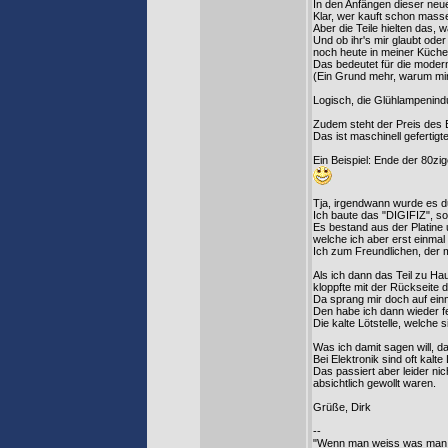
In den Anfängen dieser neue
Klar, wer kauft schon mass
Aber die Teile hielten das, 
Und ob ihr's mir glaubt ode
noch heute in meiner Küche 
Das bedeutet für die moder
(Ein Grund mehr, warum mir
Logisch, die Glühlampenindus
Zudem steht der Preis des 
Das ist maschinell gefertigte
Ein Beispiel: Ende der 80zi
Tja, irgendwann wurde es du
Ich baute das "DIGIFIZ", so
Es bestand aus der Platine
welche ich aber erst einmal 
Ich zum Freundlichen, der m
Als ich dann das Teil zu Ha
kloppfte mit der Rückseite d
Da sprang mir doch auf einm
Den habe ich dann wieder fe
Die kalte Lötstelle, welche
Was ich damit sagen will, d
Bei Elektronik sind oft kalt
Das passiert aber leider ni
absichtlich gewollt waren.
Grüße, Dirk
--
"Wenn man weiss was man t