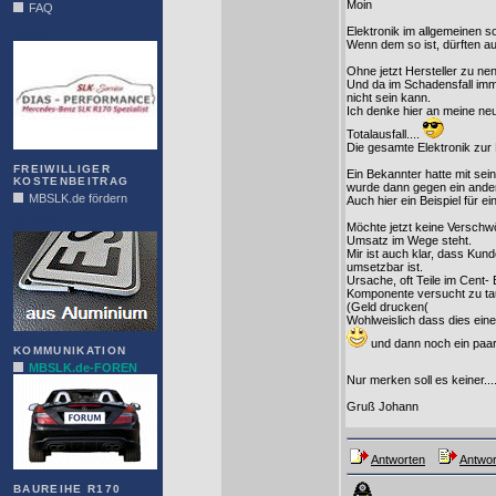
Moin
FAQ
Elektronik im allgemeinen so
DIAS
Wenn dem so ist, dürften a
Ohne jetzt Hersteller zu ne
Und da im Schadensfall imme
nicht sein kann.
Ich denke hier an meine neue
Totalausfall....
Die gesamte Elektronik zur 
FREIWILLIGER
Ein Bekannter hatte mit se
KOSTENBEITRAG
wurde dann gegen ein ande
MBSLK.de fördern
Auch hier ein Beispiel für e
ALFRA
Möchte jetzt keine Verschw
Umsatz im Wege steht.
Mir ist auch klar, dass Kun
umsetzbar ist.
Ursache, oft Teile im Cent-
Komponente versucht zu ta
(Geld drucken(
Wohlweislich dass dies eine
und dann noch ein paar
KOMMUNIKATION
MBSLK.de-FOREN
Nur merken soll es keiner...
Gruß Johann
Antworten
Antwor
BAUREIHE R170