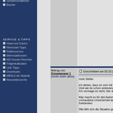
Sonderkonditionen
Bücher
LINKBLOCK
SERVICE & TIPPS
Hotel und Gastro
Werkstatt-Tipps
Reifenservice
Werkstattkosten
KfZ-Kosten-Rechner
Felgenkalkulator
Link-Tipps
Beitrag von
:
Geschrieben am 03.10
Downloads
Ostseepower 1
MBSLK.de-Statistik
(nicht mehr aktiv)
moin Stefan
Newsletterarchiv
ich denke, dass es sich mit 
Und wie du schon andeutest 
Ich vermage es nicht, hier 
Klar macht es für den Automo
vorhandene Unsicherheit der 
funktioniert.
Wie läßt sich die Situation