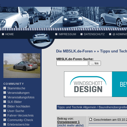
;
HOME
IMPRESSUM
DATENSCHUTZ
@ ADMINI
Die MBSLK.de-Foren » » Tipps und Tech
VÄTH
MBSLK.de-Foren-Suche:
COMMUNITY
Stammtische
Veranstaltungen
Veranstaltungsfotos
SLK-Bilder
Bilder hochladen
Tipps und Technik Allgemein / Baureihenübergreif
User-Suche
Fahrer-Verzeichnis
Beitrag von
:
Geschrieben am 03.10
Community-Check
Ostseepower 1
Erlebnisberichte
(nicht mehr aktiv)