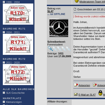
Moderatoren-Team inf
1996 - 2004
Beitrag von
:
Geschrieben am 03.10
SL47
... ist OFFLINE
[ Beitrag wurde zuletzt edi
Hallo Johan,
im Automobilbereich handelt 
BAUREIHE R171
einen Defekt hervorruft, son
2004 - 2011
allem bei Daimler. Darum wi
Shareholder-Value sei dank!
teilweise selbst ins Bein.
Schreiberlevel:
Forenstudent
Deine Argumentation kann i
die Hersteller "gezielt" De
Garantiezeit auftreten?! D
Beiträge:
1011
User seit
17.09.2009
Imageverlust und abnehmen
BAUREIHE R172
2011 - 2020
Bei vielen Elektrogeräten si
Garantiezeit Defekte erleide
Gruß
Stefan
Antworten
Antwor
ALLE SLK BAUREIHEN
SLK Geschichte
E-Mail an SL47
M
MARKTPLATZ
Affiliate-Anzeigen:
Kleinanzeigen