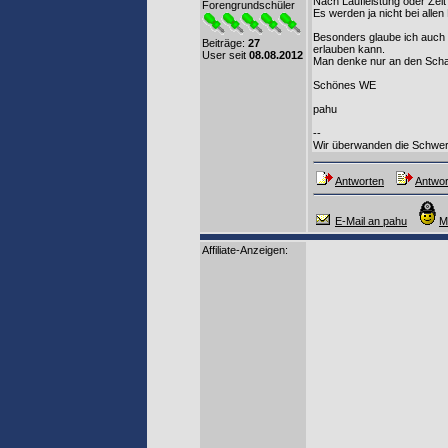
Nach Laufleistung oder Zei
Forengrundschüler
Es werden ja nicht bei alle
Besonders glaube ich auch n
Beiträge:
27
erlauben kann.
User seit
08.08.2012
Man denke nur an den Schade
Schönes WE
pahu
--
Wir überwanden die Schwerk
Antworten
Antwor
E-Mail an pahu
M
Affiliate-Anzeigen: