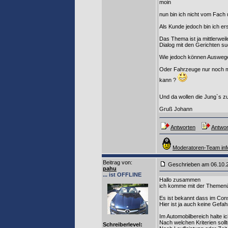
moin
nun bin ich nicht vom Fach
Als Kunde jedoch bin ich ers
Das Thema ist ja mittlerwei
Dialog mit den Gerichten s
Wie jedoch können Auswege 
Oder Fahrzeuge nur noch mit
kann ?
Und da wollen die Jung`s zu
Gruß Johann
Antworten
Antwor
Moderatoren-Team inf
Beitrag von
:
Geschrieben am 06.10
pahu
... ist OFFLINE
Hallo zusammen
ich komme mit der Themenübe
Es ist bekannt dass im Cons
Hier ist ja auch keine Gefah
Im Automobilbereich halte i
Nach welchen Kriterien soll
Schreiberlevel: