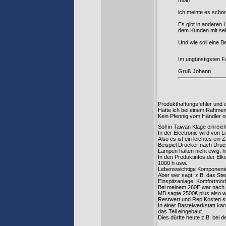
moin
ich meinte es schon
Es gibt in anderen
dem Kunden mit sei
Und wie soll eine 
Im ungünstigsten Fa
Gruß Johann
Produkthaftungsfehler und d
Hatte ich bei einem Rahmen
Kein Pfennig vom Händler o
Soll in Taiwan Klage einre
In der Electronic wird von L
Also es ist ein leichtes ein 
Beispiel Drucker nach Druc
Lampen halten nicht ewig, h
In den Produktinfos der Elk
1000 h usw.
Lebenswichtige Komponente
Aber wer sagt, z.B. das St
Einspitzanlage, Komfortmod
Bei meinem 260E war nach 
MB sagte 2500€ plus also wa
Restwert und Rep.Kosten st
In einer Bastelwerkstatt ka
das Teil eingebaut.
Dies dürfte heute z.B. bei