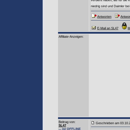
verdient haben, als für die
niedrig sind und Daimler be
Antworten
Antwor
E-Mail an SL47
M
Affiliate-Anzeigen:
Beitrag von
:
Geschrieben am 03.10
SL47
... ist OFFLINE