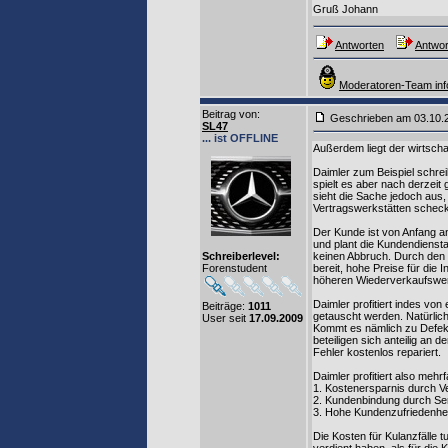
Gruß Johann
Antworten
Antwor
Moderatoren-Team inf
Beitrag von
:
Geschrieben am 03.10
SL47
... ist OFFLINE
Außerdem liegt der wirtscha
Daimler zum Beispiel schre
spielt es aber nach derzeit
sieht die Sache jedoch aus
Vertragswerkstätten scheckh
Der Kunde ist von Anfang an
und plant die Kundendienst
Schreiberlevel:
keinen Abbruch. Durch den 
Forenstudent
bereit, hohe Preise für die
höheren Wiederverkaufswert
Daimler profitiert indes vo
Beiträge:
1011
getauscht werden. Natürlich 
User seit
17.09.2009
Kommt es nämlich zu Defekt
beteiligen sich anteilig an 
Fehler kostenlos repariert.
Daimler profitiert also mehr
1. Kostenersparnis durch Ver
2. Kundenbindung durch Ser
3. Hohe Kundenzufriedenhei
Die Kosten für Kulanzfälle t