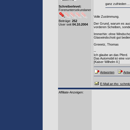
ganz zufrieden ..
Schreiberlevel:
Forenuntersekundaner
Volle Zustimmung.
Beiträge:
252
Der Grund, warum es auch 
User seit
04.10.2004
vorderen Scheiben, sonder
Immerhin: ohne Windschott
Glaswindschott gut bedie
Greeetz, Thomas
--
Ich glaube an das Pferd.
Das Automobil ist eine v
[Kaiser Wilhelm II.]
Antworten
Antw
E-Mail an tho_schmit
Affiliate-Anzeigen: