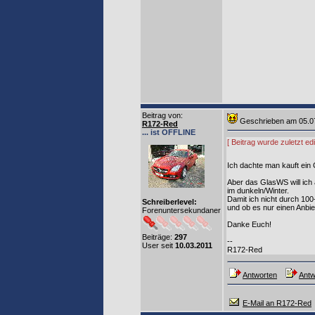
Beitrag von
:
Geschrieben am 05.0
R172-Red
... ist OFFLINE
[ Beitrag wurde zuletzt e
Ich dachte man kauft ein 
Aber das GlasWS will ich
im dunkeln/Winter.
Damit ich nicht durch 10
Schreiberlevel:
und ob es nur einen Anbie
Forenuntersekundaner
Danke Euch!
Beiträge:
297
--
User seit
10.03.2011
R172-Red
Antworten
Antw
E-Mail an R172-Red