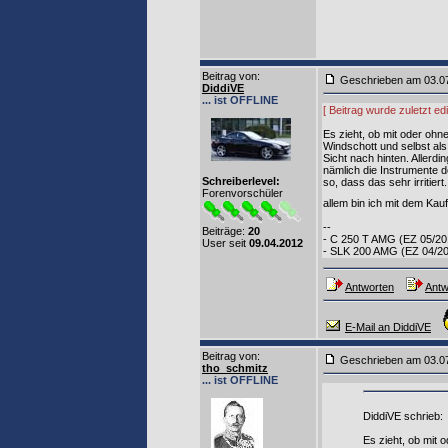
Beitrag von
:
Geschrieben am 03.0
DiddiVE
... ist OFFLINE
[ Beitrag wurde zuletzt e
Es zieht, ob mit oder ohn
Windschott und selbst als
Sicht nach hinten. Allerd
nämlich die Instrumente 
Schreiberlevel:
so, dass das sehr irritie
Forenvorschüler
allem bin ich mit dem Kauf
--
Beiträge:
20
- C 250 T AMG (EZ 05/20
User seit
09.04.2012
- SLK 200 AMG (EZ 04/2
Antworten
Antw
E-Mail an DiddiVE
Beitrag von
:
Geschrieben am 03.0
tho_schmitz
... ist OFFLINE
DiddiVE schrieb:
Es zieht, ob mit 