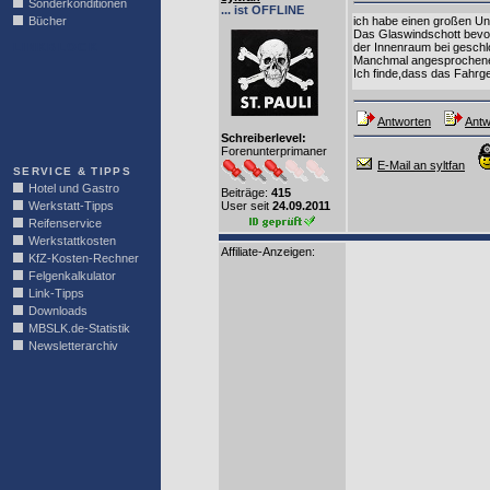
Sonderkonditionen
... ist OFFLINE
Bücher
ich habe einen großen Unt
Das Glaswindschott bevor
LINKBLOCK
der Innenraum bei geschl
Manchmal angesprochene S
Ich finde,dass das Fahrge
Antworten
Antw
Schreiberlevel:
Forenunterprimaner
E-Mail an syltfan
SERVICE & TIPPS
Hotel und Gastro
Beiträge:
415
Werkstatt-Tipps
User seit
24.09.2011
Reifenservice
Werkstattkosten
Affiliate-Anzeigen:
KfZ-Kosten-Rechner
Felgenkalkulator
Link-Tipps
Downloads
MBSLK.de-Statistik
Newsletterarchiv