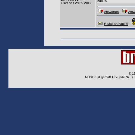
haui25
User seit
29.05.2012
Antworten
Antw
E-Mail an haui25
© 1
MBSLK ist gemäß Urkunde Nr. 30