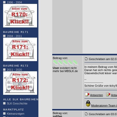
1996 - 2004
BAUREIHE R171
2004 - 2011
Beitrag von
:
Geschrieben am 02.0
BAUREIHE R172
In meinem Beitrag vom Ma
User
existiert nicht
2011 - 2020
Daran hat sich nichts geän
mehr bei MBSLK.de
Glaswindschott leiser war
--
------------------
Schöne Grüße von ticky
Antworten
Antw
ALLE SLK BAUREIHEN
SLK Geschichte
Moderatoren-Team i
MARKTPLATZ
Beitrag von
:
Kleinanzeigen
Geschrieben am 03.0
syltfan