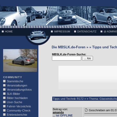
;
HOME
IMPRESSUM
DATENSCHUTZ
@ ADMINI
Die MBSLK.de-Foren » » Tipps und Tech
VÄTH
MBSLK.de-Foren-Suche:
COMMUNITY
Stammtische
Veranstaltungen
Veranstaltungsfotos
SLK-Bilder
Bilder hochladen
Tipps und Technik R172 » » Thema: Glaswindscho
User-Suche
Fahrer-Verzeichnis
Beitrag von
:
Geschrieben am 01.0
Community-Check
amanda
Erlebnisberichte
... ist OFFLINE