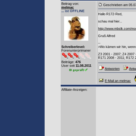
Beitrag von
:
Geschrieben am 05.0
melmac
... ist OFFLINE
Hallo R172-Red,
schau mal hier...
http://www.mbslk.com/mo
Gruß Alfred
--
Schreiberlevel:
>Wo kämen wir hin, wenn 
Forenunterprimaner
Z3 2001 - 2007; Z4 2007 
R171 2008 - 2011; R172 2
Beiträge:
476
User seit
11.08.2011
Antworten
Antw
E-Mail an melmac
Affiliate-Anzeigen: