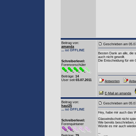
Beitrag von
:
Geschrieben am 05.0
amanda
... ist OFFLINE
Besten Dank an alle, die
auch nicht gewollt.
Die Entscheidung für ein 
Schreiberlevel:
Forenvorschüler
Beiträge:
14
User seit
03.07.2011
Antworten
Antw
E-Mail an amanda
Beitrag von
:
Geschrieben am 05.0
haui25
... ist OFFLINE
Hey, habe mir auch das Wi
Glaswindschott nicht spi
Schreiberlevel:
Wie bereits beschrieben,
Forenquintaner
Würde es mir auch wieder
--
Beiträge:
79