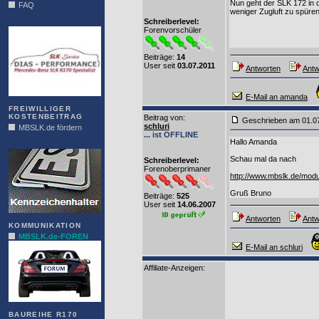
Nun geht der SLK 172 in 
FAQ
weniger Zugluft zu spüren,
Schreiberlevel:
DIAS
Forenvorschüler
Beiträge:
14
User seit
03.07.2011
Antworten
Antw
E-Mail an amanda
FREIWILLIGER
KOSTENBEITRAG
Beitrag von
:
Geschrieben am 01.0
schluri
MBSLK.de fördern
... ist OFFLINE
Hallo Amanda
ALFRA
Schau mal da nach
Schreiberlevel:
Forenoberprimaner
http://www.mbslk.de/mod
Gruß Bruno
Beiträge:
525
User seit
14.06.2007
Antworten
Antw
KOMMUNIKATION
MBSLK.de-FOREN
E-Mail an schluri
Affiliate-Anzeigen:
BAUREIHE R170