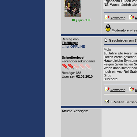
Ergänzend zu den Vorg
NS: Wenn nämlich alle
Antworten
A
Moderatoren-Tea
Beitrag von
:
Geschrieben am 1
Tiefflieger
... ist OFFLINE
Moin
10 Jahre alte Reifen s
Reifen vorne gesehen 
Schreiberlevel:
Hatte gleiche Symtome
Forenobersekundaner
Felgen (alten hatten S
Wenn dann immer noch
noch ein Anti-Roll Sta
Beiträge:
385
Gruß
User seit
02.03.2010
Burkhard
Antworten
A
E-Mail an Tiefflieg
Affiliate-Anzeigen: