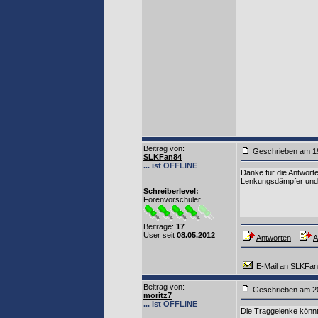
Beitrag von
:
Geschrieben am 1
SLKFan84
... ist OFFLINE
Danke für die Antwort
Lenkungsdämpfer und d
Schreiberlevel:
Forenvorschüler
Beiträge:
17
User seit
08.05.2012
Antworten
A
E-Mail an SLKFa
Beitrag von
:
Geschrieben am 2
moritz7
... ist OFFLINE
Die Traggelenke könnte