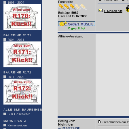
Forenprinz
1996 - 2004
E-Mail an bitti
Beiträge:
5989
User seit
15.07.2006
BAUREIHE R171
Affiliate-Anzeigen:
2004 - 2011
BAUREIHE R172
2011 - 2020
ALLE SLK BAUREIHEN
SLK Geschichte
MARKTPLATZ
Beitrag von
:
Geschrieben am 1
Nightrider
Kleinanzeigen
... ist OFFLINE