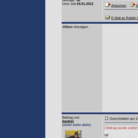
Beiträge:
58
User seit
24.01.2012
Antworten
A
E-Mail an Rabbit-
Affiliate-Anzeigen:
Beitrag von
:
Geschrieben am 1
kauba1
(nicht mehr aktiv)
[ Beitrag wurde zuletz
Hi!