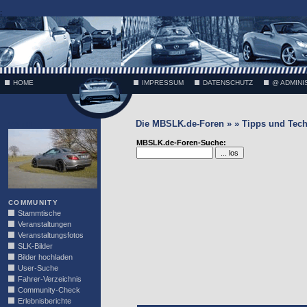
;
HOME
IMPRESSUM
DATENSCHUTZ
@ ADMINI
Die MBSLK.de-Foren » » Tipps und Tech
VÄTH
MBSLK.de-Foren-Suche:
COMMUNITY
Stammtische
Veranstaltungen
Veranstaltungsfotos
SLK-Bilder
Bilder hochladen
User-Suche
Fahrer-Verzeichnis
Community-Check
Erlebnisberichte