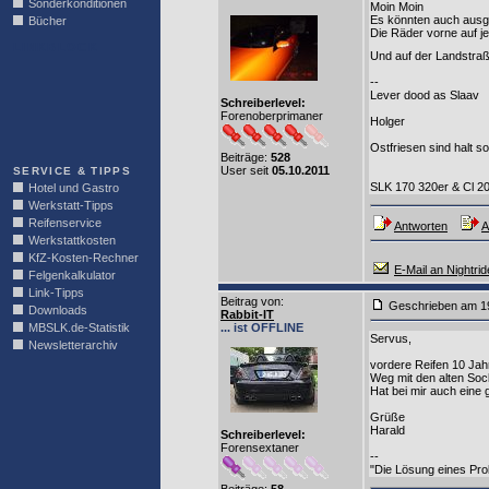
Sonderkonditionen
Moin Moin
Es könnten auch ausge
Bücher
Die Räder vorne auf je
LINKBLOCK
Und auf der Landstra
--
Lever dood as Slaav
Schreiberlevel:
Forenoberprimaner
Holger
Ostfriesen sind halt so
Beiträge:
528
User seit
05.10.2011
SERVICE & TIPPS
SLK 170 320er & Cl 2
Hotel und Gastro
Werkstatt-Tipps
Reifenservice
Antworten
A
Werkstattkosten
KfZ-Kosten-Rechner
E-Mail an Nightrid
Felgenkalkulator
Link-Tipps
Beitrag von
:
Geschrieben am 1
Downloads
Rabbit-IT
MBSLK.de-Statistik
... ist OFFLINE
Servus,
Newsletterarchiv
vordere Reifen 10 Jahr
Weg mit den alten Soc
Hat bei mir auch eine
Grüße
Harald
Schreiberlevel:
Forensextaner
--
"Die Lösung eines Pro