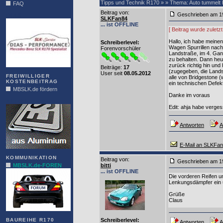
Tipps und Technik R170 » » Thema: Auto tummelt 
FAQ
Beitrag von
:
Geschrieben am 1
DIAS
SLKFan84
... ist OFFLINE
[ Beitrag wurde zulet
Hallo, ich habe meinen
Schreiberlevel:
Wagen Spurrillen nachj
Forenvorschüler
Landstraße, im 4. Gan
zu behalten. Dann heu
zurück richtig hin und
Beiträge:
17
(zugegeben, die Landst
User seit
08.05.2012
FREIWILLIGER
alle von Bridgestone (
KOSTENBEITRAG
ein technischen Defek
MBSLK.de fördern
Danke im voraus
ALFRA
Edit: ahja habe verges
Antworten
A
E-Mail an SLKFa
KOMMUNIKATION
Beitrag von
:
Geschrieben am 1
MBSLK.de-FOREN
bitti
... ist OFFLINE
Die vorderen Reifen 
Lenkungsdämpfer ein un
Grüße
Claus
BAUREIHE R170
Schreiberlevel:
Antworten
A