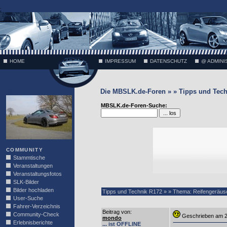
;
HOME
IMPRESSUM
DATENSCHUTZ
@ ADMINI
Die MBSLK.de-Foren » » Tipps und Tech
VÄTH
MBSLK.de-Foren-Suche:
COMMUNITY
Stammtische
Veranstaltungen
Veranstaltungsfotos
SLK-Bilder
Bilder hochladen
Tipps und Technik R172 » » Thema: Reifengeräus
User-Suche
Fahrer-Verzeichnis
Beitrag von
:
Community-Check
Geschrieben am 2
mondo
Erlebnisberichte
... ist OFFLINE