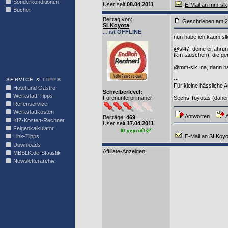
Sonderkonditionen
User seit
08.04.2011
E-Mail an mm-slk
Bücher
Beitrag von
:
Geschrieben am 2
LINKBLOCK
SLKoyota
... ist OFFLINE
nun habe ich kaum slk
@sl47: deine erfahrun
tkm tauschen). die ger
@mm-slk: na, dann habe
--
SERVICE & TIPPS
Für kleine hässliche A
Hotel und Gastro
Schreiberlevel:
Werkstatt-Tipps
Forenunterprimaner
Sechs Toyotas (daher 
Reifenservice
Werkstattkosten
Antworten
A
Beiträge:
469
KfZ-Kosten-Rechner
User seit
17.04.2011
Felgenkalkulator
Link-Tipps
E-Mail an SLKoyo
Downloads
Affiliate-Anzeigen:
MBSLK.de-Statistik
Newsletterarchiv