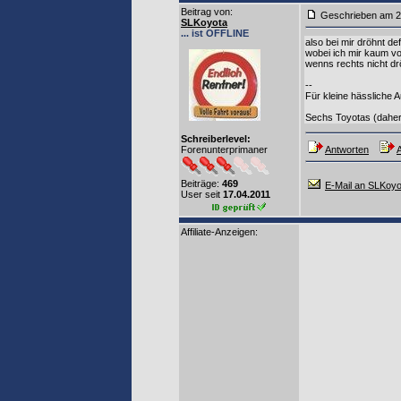
Beitrag von
:
Geschrieben am 2
SLKoyota
... ist OFFLINE
also bei mir dröhnt de
wobei ich mir kaum vor
wenns rechts nicht drö
--
Für kleine hässliche A
Sechs Toyotas (daher 
Schreiberlevel:
Forenunterprimaner
Antworten
A
Beiträge:
469
E-Mail an SLKoyo
User seit
17.04.2011
Affiliate-Anzeigen: