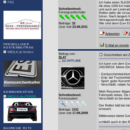
FAQ
Ich habe einen SLK20
Ab etwa 1000 km habe
Schreiberlevel:
DIAS
und auch am Lenkrad u
Forengrundschüler
Reifen dafür die Ursa
hören. Nach langem h
Vertragswerkstatt di
Beiträge:
32
Wie sind denn Eure E
User seit
23.08.2011
Antworten
A
FREIWILLIGER
E-Mail an mondo
KOSTENBEITRAG
MBSLK.de fördern
Beitrag von
:
Geschrieben am 2
SL47
ALFRA
... ist OFFLINE
Ich kann von dem Goo
245/35R18. Meine Eindr
- Geräuschentwicklun
- Grip: bei Trockenh
- Sport: guter Kurven
- Verschleiß: relativ 
Mein Resumee: Abgeseh
KOMMUNIKATION
Schreiberlevel:
Fahrspaß etwas. Da man
MBSLK.de-FOREN
Forenstudent
Verschleiß ist bei ei
Der Reifen hält bei m
erneuert.
Beiträge:
1011
User seit
17.09.2009
Mittlerweise bietet G
schließt auch in den R
BAUREIHE R170