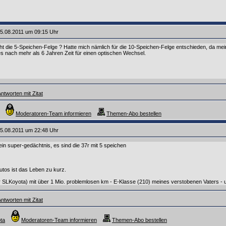
5.08.2011 um 09:15 Uhr
t die 5-Speichen-Felge ? Hatte mich nämlich für die 10-Speichen-Felge entschieden, da me
es nach mehr als 6 Jahren Zeit für einen optischen Wechsel.
ntworten mit Zitat
Moderatoren-Team informieren
Themen-Abo bestellen
5.08.2011 um 22:48 Uhr
ein super-gedächtnis, es sind die 37r mit 5 speichen
utos ist das Leben zu kurz.
SLKoyota) mit über 1 Mio. problemlosen km - E-Klasse (210) meines verstobenen Vaters - un
ntworten mit Zitat
ta
Moderatoren-Team informieren
Themen-Abo bestellen