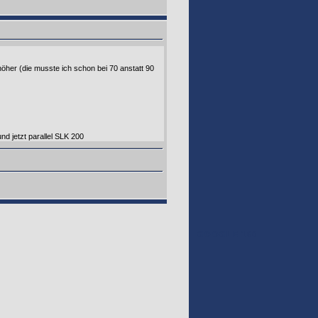
höher (die musste ich schon bei 70 anstatt 90
d jetzt parallel SLK 200
GOOGLE 160