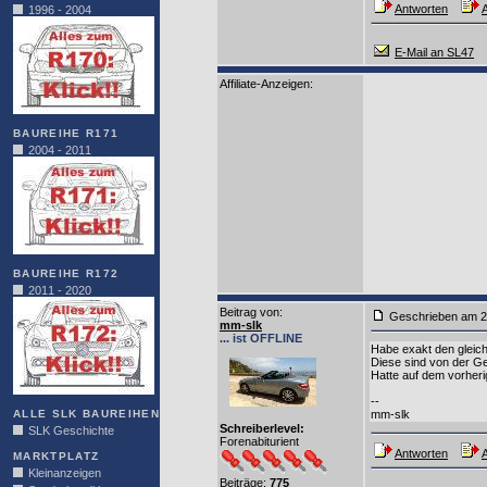
Antworten
A
1996 - 2004
E-Mail an SL47
Affiliate-Anzeigen:
BAUREIHE R171
2004 - 2011
BAUREIHE R172
2011 - 2020
Beitrag von
:
Geschrieben am 2
mm-slk
... ist OFFLINE
Habe exakt den gleich
Diese sind von der Ge
Hatte auf dem vorheri
--
ALLE SLK BAUREIHEN
mm-slk
Schreiberlevel:
SLK Geschichte
Forenabiturient
Antworten
A
MARKTPLATZ
Kleinanzeigen
Beiträge:
775