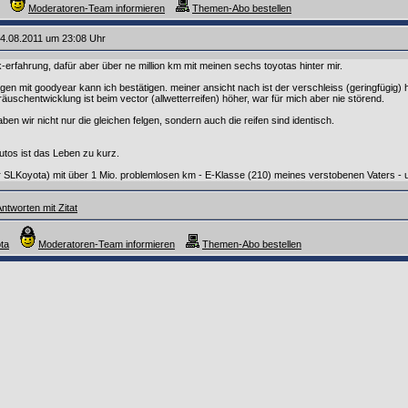
Moderatoren-Team informieren
Themen-Abo bestellen
4.08.2011 um 23:08 Uhr
-erfahrung, dafür aber über ne million km mit meinen sechs toyotas hinter mir.
gen mit goodyear kann ich bestätigen. meiner ansicht nach ist der verschleiss (geringfügig) 
äuschentwicklung ist beim vector (allwetterreifen) höher, war für mich aber nie störend.
n wir nicht nur die gleichen felgen, sondern auch die reifen sind identisch.
utos ist das Leben zu kurz.
SLKoyota) mit über 1 Mio. problemlosen km - E-Klasse (210) meines verstobenen Vaters - un
ntworten mit Zitat
ta
Moderatoren-Team informieren
Themen-Abo bestellen