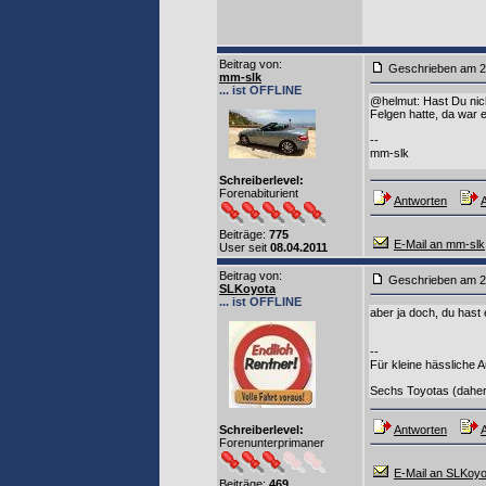
Beitrag von
:
Geschrieben am 2
mm-slk
... ist OFFLINE
@helmut: Hast Du nich
Felgen hatte, da war 
--
mm-slk
Schreiberlevel:
Forenabiturient
Antworten
A
Beiträge:
775
E-Mail an mm-slk
User seit
08.04.2011
Beitrag von
:
Geschrieben am 2
SLKoyota
... ist OFFLINE
aber ja doch, du hast 
--
Für kleine hässliche A
Sechs Toyotas (daher 
Schreiberlevel:
Antworten
A
Forenunterprimaner
E-Mail an SLKoyo
Beiträge:
469