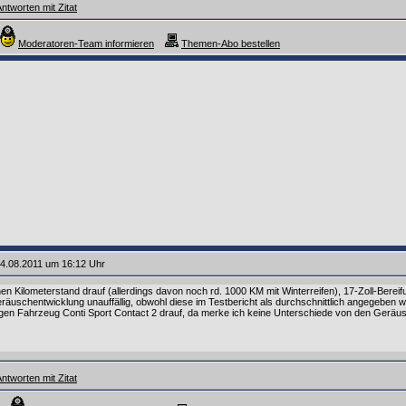
ntworten mit Zitat
Moderatoren-Team informieren
Themen-Abo bestellen
4.08.2011 um 16:12 Uhr
en Kilometerstand drauf (allerdings davon noch rd. 1000 KM mit Winterreifen), 17-Zoll-Bereif
räuschentwicklung unauffällig, obwohl diese im Testbericht als durchschnittlich angegeben w
gen Fahrzeug Conti Sport Contact 2 drauf, da merke ich keine Unterschiede von den Geräus
ntworten mit Zitat