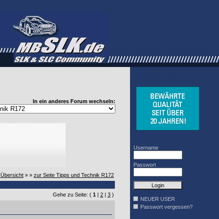
WINDSCHOTT
DESIGN
In ein anderes Forum wechseln:
Username
Passwort
-Übersicht
» »
zur Seite Tipps und Technik R172
Gehe zu Seite: (
1
|
2
|
3
)
NEUER USER
Passwort vergessen?