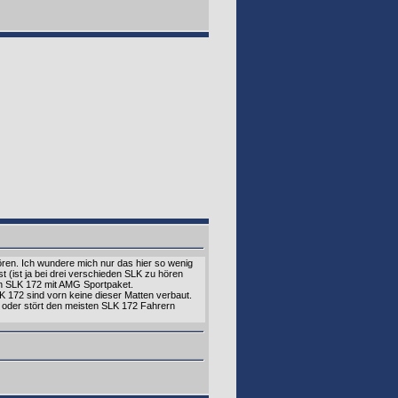
ören. Ich wundere mich nur das hier so wenig
 (ist ja bei drei verschieden SLK zu hören
den SLK 172 mit AMG Sportpaket.
 172 sind vorn keine dieser Matten verbaut.
 oder stört den meisten SLK 172 Fahrern