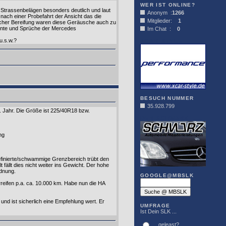
WER IST ONLINE?
Strassenbelägen besonders deutlich und laut
Anonym :
1266
ach einer Probefahrt der Ansicht das die
Mitglieder:
1
eicher Bereifung waren diese Geräusche auch zu
mente und Sprüche der Mercedes
Im Chat :
0
u.s.w.?
XCAR-STYLE
BESUCH NUMMER
35.928.799
 Jahr. Die Größe ist 225/40R18 bzw.
DER SCHWARZ
ng
efinierte/schwammige Grenzbereich trübt den
fällt dies nicht weiter ins Gewicht. Der hohe
rdnung.
GOOGLE@MBSLK
rreifen p.a. ca. 10.000 km. Habe nun die HA
nd ist sicherlich eine Empfehlung wert. Er
UMFRAGE
Ist Dein SLK ...
... geleast?