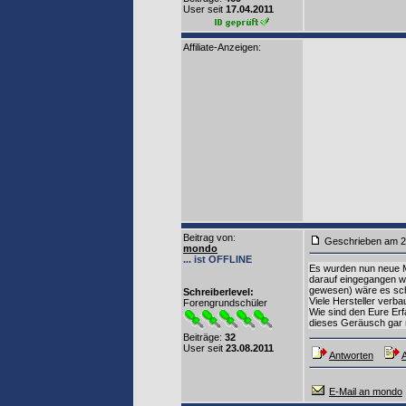
User seit
17.04.2011
Affiliate-Anzeigen:
Beitrag von
:
Geschrieben am 2
mondo
... ist OFFLINE
Es wurden nun neue Mi
darauf eingegangen wi
gewesen) wäre es scho
Schreiberlevel:
Viele Hersteller verb
Forengrundschüler
Wie sind den Eure Erf
dieses Geräusch gar n
Beiträge:
32
User seit
23.08.2011
Antworten
A
E-Mail an mondo