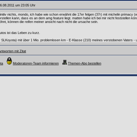
6.08.2011 um 23:05 Uhr
finitiv nichts, mondo, ich habe wie schon erwähnt die 17er felgen (37r) mit michelin primacy (
stellen kann, dass es an dem amg feature liegt. matten habe ich bei mir nicht feststellen könn
hnt, können die reifen meiner ansicht nach nicht die ursache sein.
utos ist das Leben zu kurz.
SLKoyota) mit über 1 Mio. problemlosen km - E-Klasse (210) meines verstobenen Vaters - un
ntworten mit Zitat
ta
Moderatoren-Team informieren
Themen-Abo bestellen