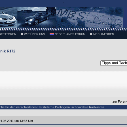
.
STRATOREN
WIR ÜBER UNS
NEDERLANDS FORUM
MBSLK-FOREN
nik R172
zur Foren
che bei den verschiedenen Herstellern / Dröhngeräusch vordere Radkästen
4.08.2011 um 13:37 Uhr