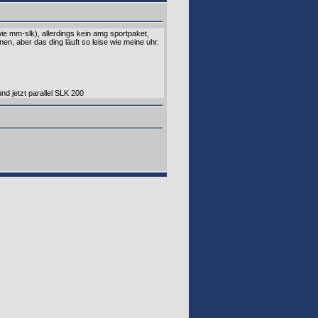
wie mm-slk), allerdings kein amg sportpaket,
en, aber das ding läuft so leise wie meine uhr.
d jetzt parallel SLK 200