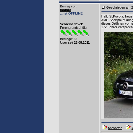
Beitrag von
:
Geschrieben am 2
mondo
... ist OFFLINE
Hallo SLKoyota, freue
AMG Sportpaket ausgel
dieses Dröhnen vorne 
Schreiberlevel:
172 Fahrer entsprech
Forengrundschüler
Beiträge:
32
User seit
23.08.2011
Antworten
A