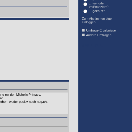
... teil- oder
vollfinanziert?
... gekauft?
Zum Abstimmen bitte
einloggen ...
Umfrage-Ergebnisse
Andere Umfragen
AFFIL_R_U
ung mit den Michelin Primacy.
ar.
chen, weder positiv noch negativ.