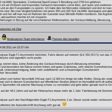
0 mit AMG Sportpaket, Continental SportContact 5 Bereifung und 2700 km gefahren.
 ich ein Dröhnen und krazendes Geräusch besonders vorne links, auf rauen und unebenen 
nd an den Fusspedalen zu spüren. Ich habe dies bei Mercedes reklamiert und dort ist man n
che sind. Bei zwei Vergleichsfahrten mit einem 350 und 200 SLK mit AMG Sportpaket und gl
in und her will man nun im Rahmen der Garantie neue Michelin Reifen montieren. Die Argu
es abzuwehren möchte ich mir ersparen.
rfahrungen in Bezug auf die verschiedenen Reifenmarken, der Geräuschbildung, Abnutzung, 
ntworten mit Zitat
Moderatoren-Team informieren
Themen-Abo bestellen
4.08.2011 um 15:37 Uhr
dyear Eagle F1 Asymmetric berichten. Fahre diesen auf meinem SLK 350 (R171) nun das 2.
ücke sind eigentlich recht positiv:
g: extrem leise, keine Änderung des Geräuschniveaus durch Abnutzung erkennbar
eit und besonders bei Nässe extrem hohes und gutes Gripniveau, sehr weiche Gummimischu
halt, Untersteuerneigung, leider sehr undefinierter und schwammiger Grenzbereich
hoher Verschleiß
en vom hohen Verschleiß (HA war nach 12.000 km fertig) ein toller Reifen. Einzig der und
 sich in diesem Grenzbereich auf öffentlichen Straßen jedoch im Normalfall nicht oft aufhält 
nem Sportreifen mit weicher Mischung schwer zu vermeiden und geht daher gerade noch in O
ir auf der VA 2 Jahre und auf der Hinterachse etwas mehr als 1 Jahr. Fahrleistung mit Somme
oodyear auch den Nachfolgereifen Eagle F1 Asymmetric 2 an. Dieser wurde weiter verbessert u
eifentest der Autozeitschrift druchweg sehr gut ab.