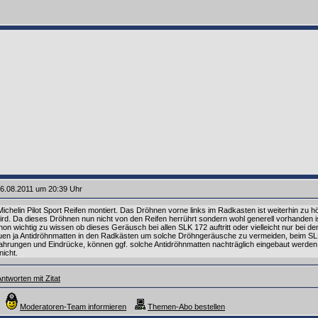
6.08.2011 um 20:39 Uhr
chelin Pilot Sport Reifen montiert. Das Dröhnen vorne links im Radkasten ist weiterhin zu h
rd. Da dieses Dröhnen nun nicht von den Reifen herrührt sondern wohl generell vorhanden ist
n wichtig zu wissen ob dieses Geräusch bei allen SLK 172 auftritt oder vielleicht nur bei 
auen ja Antidröhnmatten in den Radkästen um solche Dröhngeräusche zu vermeiden, beim SLK
ahrungen und Eindrücke, können ggf. solche Antidröhnmatten nachträglich eingebaut werden
icht.
ntworten mit Zitat
Moderatoren-Team informieren
Themen-Abo bestellen