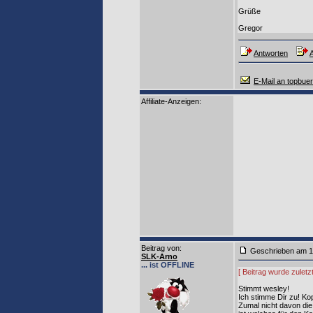
Grüße
Gregor
Antworten
A
E-Mail an topbue
Affiliate-Anzeigen:
Beitrag von
:
Geschrieben am 1
SLK-Arno
... ist OFFLINE
[ Beitrag wurde zulet
Stimmt wesley!
Ich stimme Dir zu! Ko
Zumal nicht davon die