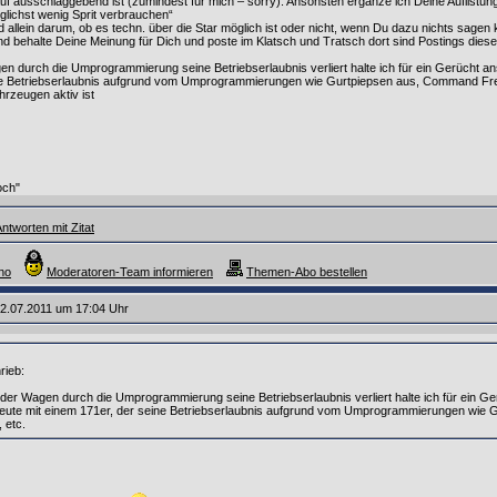
auf ausschlaggebend ist (zumindest für mich – sorry). Ansonsten ergänze ich Deine Auflistun
lichst wenig Sprit verbrauchen“
d allein darum, ob es techn. über die Star möglich ist oder nicht, wenn Du dazu nichts sagen
 behalte Deine Meinung für Dich und poste im Klatsch und Tratsch dort sind Postings diese
 durch die Umprogrammierung seine Betriebserlaubnis verliert halte ich für ein Gerücht an
e Betriebserlaubnis aufgrund vom Umprogrammierungen wie Gurtpiepsen aus, Command Freisch
hrzeugen aktiv ist
och"
ntworten mit Zitat
no
Moderatoren-Team informieren
Themen-Abo bestellen
2.07.2011 um 17:04 Uhr
rieb:
er Wagen durch die Umprogrammierung seine Betriebserlaubnis verliert halte ich für ein Ge
eute mit einem 171er, der seine Betriebserlaubnis aufgrund vom Umprogrammierungen wie
 etc.