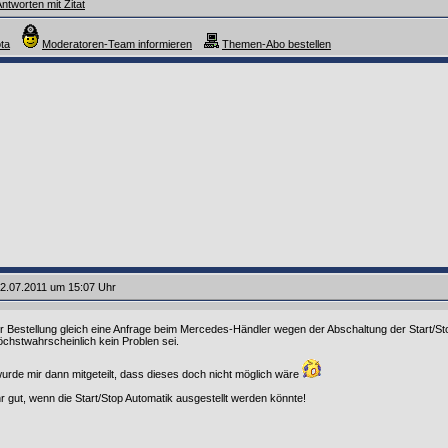
ntworten mit Zitat
ta
Moderatoren-Team informieren
Themen-Abo bestellen
2.07.2011 um 15:07 Uhr
r Bestellung gleich eine Anfrage beim Mercedes-Händler wegen der Abschaltung der Start/Sto
höchstwahrscheinlich kein Problen sei.
urde mir dann mitgeteilt, dass dieses doch nicht möglich wäre
r gut, wenn die Start/Stop Automatik ausgestellt werden könnte!