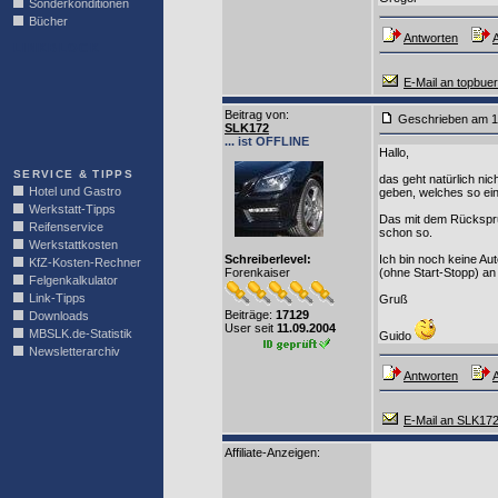
Sonderkonditionen
Bücher
Antworten
A
LINKBLOCK
E-Mail an topbue
Beitrag von
:
Geschrieben am 1
SLK172
... ist OFFLINE
Hallo,
SERVICE & TIPPS
das geht natürlich ni
Hotel und Gastro
geben, welches so ei
Werkstatt-Tipps
Das mit dem Rücksprun
Reifenservice
schon so.
Werkstattkosten
Schreiberlevel:
Ich bin noch keine Aut
KfZ-Kosten-Rechner
Forenkaiser
(ohne Start-Stopp) an 
Felgenkalkulator
Link-Tipps
Gruß
Beiträge:
17129
Downloads
User seit
11.09.2004
MBSLK.de-Statistik
Guido
Newsletterarchiv
Antworten
A
E-Mail an SLK17
Affiliate-Anzeigen: