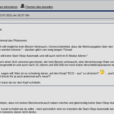
m informieren
Themen-Abo bestellen
2.07.2011 um 16:27 Uhr
b:
 einmal das Phänomen:
Ich will möglichst kein Benzin-Verbrauch, Unverschämtheit, dass die Werksangaben über den 
 werden könnne." - darüber gibt's nen ewig langen Thread
 will keine Start-/Stop-Automatik und will auch nicht im E-Modus fahren."
l auch einen SLK umsonst geschenkt, der kein Benzin verbraucht, eine Versicherungs-Rate von
ergestellt ist und auch nach 15 Jahren und 500.000 km noch keine Verschleißreparaturen be
 sagen will: Was ist so schwierig daran, auf den Knopf "ECO - aus" zu drücken?
... auch
drückt ihr ja auch jedesmal auf's neue?!
ch kann da nur den Kopf schütteln.
rieben, dass ich keinen Benzinverbrauch haben möchte und gleichzeitig keine Start-/Stop-Auto
soviel schüttel wie du willst - mich persönlich stört es trotzdem die Start-/Stop-Automatik b
m meistens daran nicht denke.