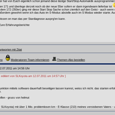
rer hat von Euich eigenlich schon jemand diese lästige Start/Stop Automakitk ausprogrammie
n 171 und überlege derzeit noch ob der neue 55er sofern er dann irgendwann lieferbar ist
t dem 172 (350er) ging mir diese Start Stop Sache schon ziemlich auf den Geist - auch wenn
ußerdem gewohnt wenn ich das Auto im S-Modus abstelle auch im S Modus wieder starte. Auc
wissen on man das per Stardiagnose ausprg'en kann.
Eure Erfahrungsberichte
ntworten mit Zitat
no
Moderatoren-Team informieren
Themen-Abo bestellen
2.07.2011 um 14:56 Uhr
zt editiert von SLKoyota am 12.07.2011 um 14:57 Uhr ]
-funktion mittels software dauerhaft beseitigen lassen kannst, weiss ich nicht. das starten er
.
helfen - gruss von helmut
SLKoyota) mit über 1 Mio. problemlosen km - E-Klasse (210) meines verstobenen Vaters - un