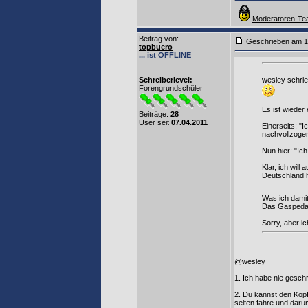
Moderatoren-Tea
Beitrag von
:
Geschrieben am 1
topbuero
... ist OFFLINE
Schreiberlevel:
wesley schrie
Forengrundschüler
Es ist wieder
Beiträge:
28
User seit
07.04.2011
Einerseits: "
nachvollzogen
Nun hier: "Ich
Klar, ich wil
Deutschland h
Was ich damit
Das Gaspedal 
Sorry, aber i
@wesley
1. Ich habe nie gesch
2. Du kannst den Kopf 
selten fahre und daru