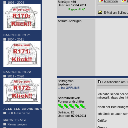
Antworten
A
Beiträge:
469
1996 - 2004
User seit
17.04.2011
E-Mail an SLKoyo
Affiliate-Anzeigen:
BAUREIHE R171
2004 - 2011
BAUREIHE R172
2011 - 2020
Beitrag von
:
Geschrieben am 1
topbuero
... ist OFFLINE
Ich habe schon bei de
mitgeteilt, dass dies 
Schreiberlevel:
Forengrundschüler
Nach der Bestellung w
ALLE SLK BAUREIHEN
Beiträge:
28
SLK Geschichte
Ich fände es auch seh
User seit
07.04.2011
MARKTPLATZ
Grüße
Kleinanzeigen
Gregor