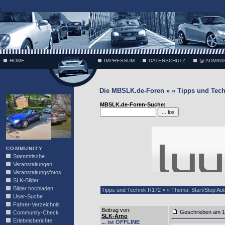
;
HOME
IMPRESSUM
DATENSCHUTZ
@ ADMINI
Die MBSLK.de-Foren » » Tipps und Tech
VÄTH
MBSLK.de-Foren-Suche:
COMMUNITY
Stammtische
Veranstaltungen
Veranstaltungsfotos
SLK-Bilder
Bilder hochladen
Tipps und Technik R172 » » Thema: Start/Stop Au
User-Suche
Fahrer-Verzeichnis
Beitrag von
:
Geschrieben am 1
Community-Check
SLK-Arno
Erlebnisberichte
... ist OFFLINE