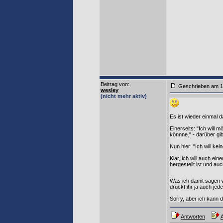
Beitrag von
:
Geschrieben am 1
wesley
(nicht mehr aktiv)
Es ist wieder einmal
Einerseits: "Ich will
könnne." - darüber gi
Nun hier: "Ich will ke
Klar, ich will auch e
hergestellt ist und a
Was ich damit sagen w
drückt ihr ja auch jed
Sorry, aber ich kann d
Antworten
A