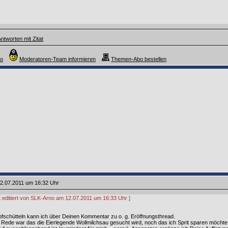
ntworten mit Zitat
ro
Moderatoren-Team informieren
Themen-Abo bestellen
2.07.2011 um 16:32 Uhr
zt editiert von SLK-Arno am 12.07.2011 um 16:33 Uhr ]
pfschütteln kann ich über Deinen Kommentar zu o. g. Eröffnungsthread.
 Rede war das die Eierlegende Wollmilchsau gesucht wird, noch das ich Sprit sparen möchte,