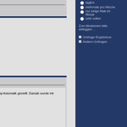
täglich
mehrmals pro Woche
nur einige Male im
Monat
sehr selten
Zum Abstimmen bitte
einloggen ...
Umfrage-Ergebnisse
Andere Umfragen
AFFIL_R_U
p Automatik gestellt. Damals wurde mir