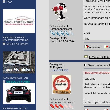
Hallo liebe 172er Fah
FAQ
Fahre noch immer eine
DIAS
Bei der Prtobefahr mi
Beim 171 bin ich es a
Wäre interessant zu 
Im Voraus Danke für 
Schreiberlevel:
Forendoppeldoktor
Gruß
FREIWILLIGER
Beiträge:
2113
Arnd
KOSTENBEITRAG
User seit
17.06.2004
MBSLK.de fördern
Antworten
A
ALFRA
E-Mail an SLK-Ar
Beitrag von
:
Geschrieben am 1
SLKoyota
... ist OFFLINE
[ Beitrag wurde zulet
KOMMUNIKATION
hallo arnd,
MBSLK.de-FOREN
ob du die start / stop
also nichts zu machen
hoffe, ich konnte dir 
Schreiberlevel:
--
Forenunterprimaner
Sechs Toyotas (daher 
BAUREIHE R170