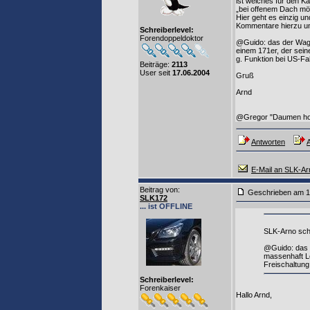
ist welches für den K
„bei offenem Dach mög
Hier geht es einzig un
Kommentare hierzu und
Schreiberlevel:
Forendoppeldoktor
@Guido: das der Wagen
einem 171er, der sein
g. Funktion bei US-Fa
Beiträge:
2113
User seit
17.06.2004
Gruß
Arnd
@Gregor "Daumen h
Antworten
A
E-Mail an SLK-Ar
Beitrag von
:
Geschrieben am 1
SLK172
... ist OFFLINE
SLK-Arno sch
@Guido: das d
massenhaft L
Freischaltung,
Schreiberlevel:
Forenkaiser
Hallo Arnd,