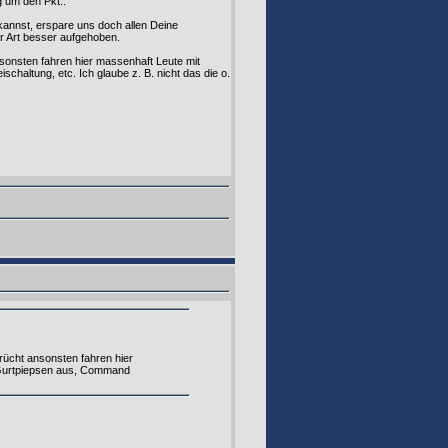
g um den Pkt.:
 kannst, erspare uns doch allen Deine
r Art besser aufgehoben.
sonsten fahren hier massenhaft Leute mit
altung, etc. Ich glaube z. B. nicht das die o.
rücht ansonsten fahren hier
 Gurtpiepsen aus, Command