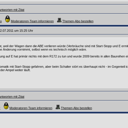
ntworten mit Zitat
ro
Moderatoren-Team informieren
Themen-Abo bestellen
2.07.2011 um 15:25 Uhr
cht, weil der Wagen dann die ABE verlieren würde (Verbräuche sind mit Start-Stopp und E ermit
ne Änderung vornimmt, selbst wenn es technisch möglich wäre.
g auf E hat primär nichts mit dem R172 zu tun und wurde 2009 bereits in allen Baureihen ei
omatik mit Start-Stopp gefahren, aber beim Schalter stört es überhaupt nicht - im Gegenteil i
der Ampel weiter läuft.
ntworten mit Zitat
2
Moderatoren-Team informieren
Themen-Abo bestellen