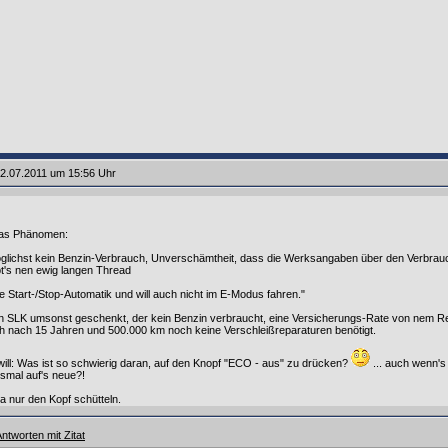
2.07.2011 um 15:56 Uhr
 das Phänomen:
 möglichst kein Benzin-Verbrauch, Unverschämtheit, dass die Werksangaben über den Verbrau
bt's nen ewig langen Thread
ine Start-/Stop-Automatik und will auch nicht im E-Modus fahren."
inen SLK umsonst geschenkt, der kein Benzin verbraucht, eine Versicherungs-Rate von nem Ren
uch nach 15 Jahren und 500.000 km noch keine Verschleißreparaturen benötigt.
ill: Was ist so schwierig daran, auf den Knopf "ECO - aus" zu drücken?
... auch wenn's
esmal auf's neue?!
a nur den Kopf schütteln.
ntworten mit Zitat