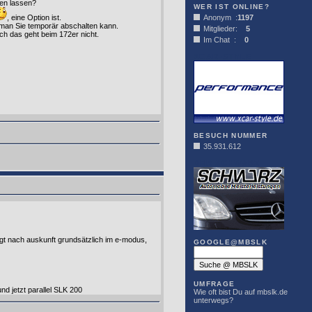
ren lassen?
WER IST ONLINE?
, eine Option ist.
Anonym :
1197
 man Sie temporär abschalten kann.
Mitglieder:
5
h das geht beim 172er nicht.
Im Chat :
0
XCAR-STYLE
BESUCH NUMMER
35.931.612
DER SCHWARZ
folgt nach auskunft grundsätzlich im e-modus,
GOOGLE@MBSLK
UMFRAGE
d jetzt parallel SLK 200
Wie oft bist Du auf mbslk.de
unterwegs?