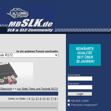
WINDSCHOTT
DESIGN
In ein anderes Forum wechseln:
Username
Passwort
-Übersicht
» »
zur Seite Tipps und Technik R172
Gehe zu Seite: (
1
|
2
|
3
|
4
|
5
|
6
|
7
|
8
)
NEUER USER
Passwort vergessen?