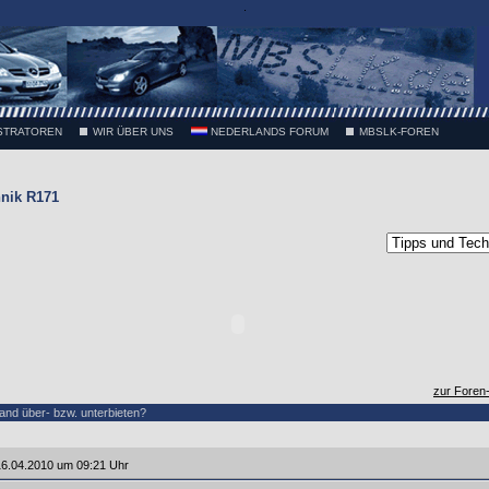
.
STRATOREN
WIR ÜBER UNS
NEDERLANDS FORUM
MBSLK-FOREN
nik R171
zur Foren
nd über- bzw. unterbieten?
16.04.2010 um 09:21 Uhr