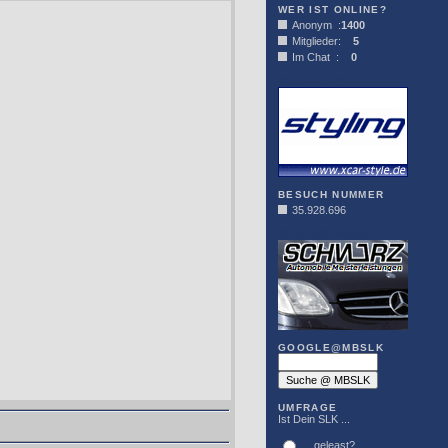
WER IST ONLINE?
Anonym :
1400
Mitglieder:
5
Im Chat :
0
XCAR-STYLE
BESUCH NUMMER
35.928.696
DER SCHWARZ
GOOGLE@MBSLK
UMFRAGE
Ist Dein SLK ...
... geleast?