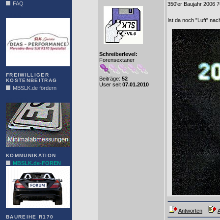
FAQ
350'er Baujahr 2006 7G
DIAS
Ist da noch "Luft" na
Schreiberlevel:
Forensextaner
FREIWILLIGER
Beiträge:
52
KOSTENBEITRAG
User seit
07.01.2010
MBSLK.de fördern
ALFRA
KOMMUNIKATION
MBSLK.de-FOREN
Antworten
A
BAUREIHE R170