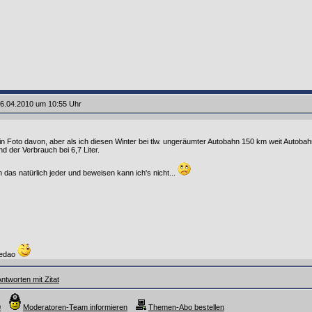
6.04.2010 um 10:55 Uhr
ein Foto davon, aber als ich diesen Winter bei tlw. ungeräumter Autobahn 150 km weit Autob
d der Verbrauch bei 6,7 Liter.
das natürlich jeder und beweisen kann ich's nicht...
iedao
ntworten mit Zitat
0
Moderatoren-Team informieren
Themen-Abo bestellen