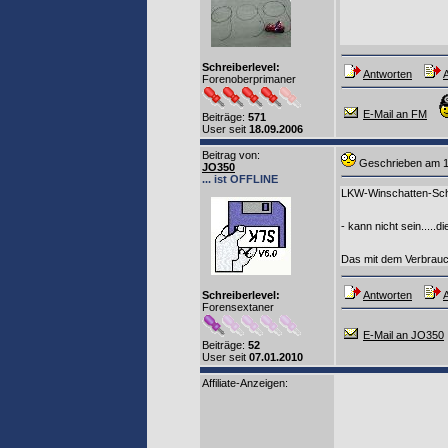
Schreiberlevel:
Antworten
A
Forenoberprimaner
E-Mail an FM
Beiträge:
571
User seit
18.09.2006
Beitrag von
:
Geschrieben am 
JO350
... ist OFFLINE
LKW-Winschatten-Sch
- kann nicht sein.....
Das mit dem Verbrauch
Schreiberlevel:
Antworten
A
Forensextaner
E-Mail an JO350
Beiträge:
52
User seit
07.01.2010
Affiliate-Anzeigen: