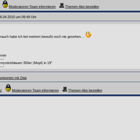
Moderatoren-Team informieren
Themen-Abo bestellen
6.04.2010 um 09:49 Uhr
rbrauch habe ich bei meinem bewußt noch nie gesehen....
rner
----
mystickblauen 350er (Mopf) in 19"
----
ntworten mit Zitat
nz
Moderatoren-Team informieren
Themen-Abo bestellen