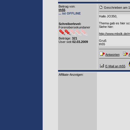
Beitrag von
:
Geschrieben am 1
th55
... ist OFFLINE
Hallo JO350,
Thema gab es hier sch
Schreiberlevel:
Siehe hier:
Forenobersekundaner
http://www.mbslk.de
Beiträge:
321
Gruß
User seit
02.03.2009
th55
Antworten
A
E-Mail an th55
Affiliate-Anzeigen: