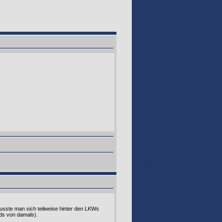
GOOGLE 160
usste man sich teilweise hinter den LKWs
ds von damals).