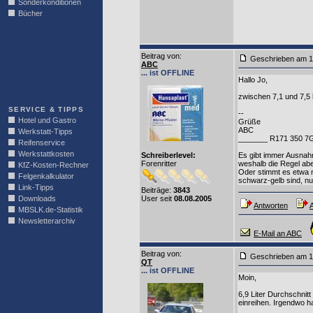
Sonderkonditionen
Bücher
LINKBLOCK
Beitrag von
:
Geschrieben am 1
ABC
... ist OFFLINE
Hallo Jo,
zwischen 7,1 und 7,5 
SERVICE & TIPPS
--
Hotel und Gastro
Grüße
ABC
Werkstatt-Tipps
_______ R171 350 7G 
Reifenservice
Werkstattkosten
Schreiberlevel:
Es gibt immer Ausnah
Forenritter
weshalb die Regel aber
KfZ-Kosten-Rechner
Oder stimmt es etwa n
Felgenkalkulator
schwarz-gelb sind, nur
Link-Tipps
Beiträge:
3843
Downloads
User seit
08.08.2005
Antworten
A
MBSLK.de-Statistik
Newsletterarchiv
E-Mail an ABC
Beitrag von
:
Geschrieben am 1
QT
... ist OFFLINE
Moin,
6,9 Liter Durchschnit
einreihen. Irgendwo h