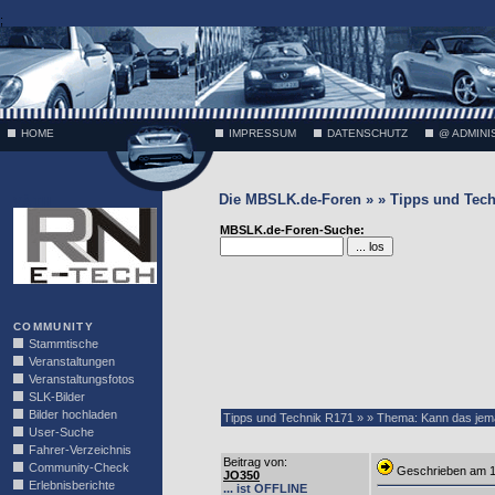
;
HOME
IMPRESSUM
DATENSCHUTZ
@ ADMINI
Die MBSLK.de-Foren » » Tipps und Tech
VÄTH
MBSLK.de-Foren-Suche:
COMMUNITY
Stammtische
Veranstaltungen
Veranstaltungsfotos
SLK-Bilder
Bilder hochladen
Tipps und Technik R171 » » Thema: Kann das jema
User-Suche
Fahrer-Verzeichnis
Beitrag von
:
Community-Check
Geschrieben am 
JO350
Erlebnisberichte
... ist OFFLINE