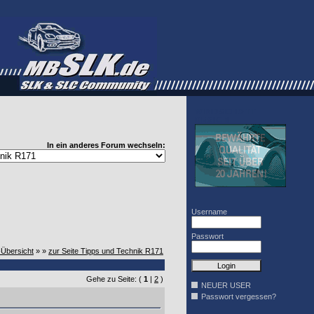
WINDSCHOTT
DESIGN
In ein anderes Forum wechseln:
Username
Passwort
-Übersicht
» »
zur Seite Tipps und Technik R171
Gehe zu Seite: (
1
|
2
)
NEUER USER
Passwort vergessen?