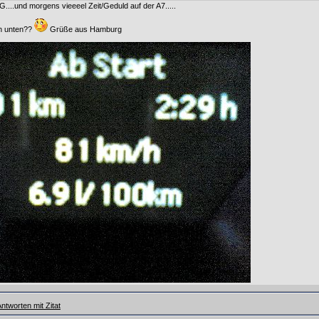
....und morgens vieeeel Zeit/Geduld auf der A7.....
ch unten??
Grüße aus Hamburg
ntworten mit Zitat