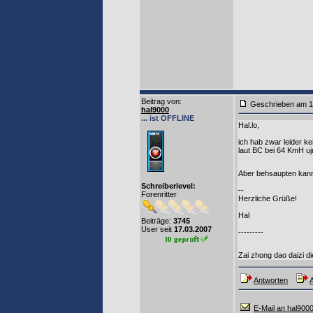
Beitrag von
:
Geschrieben am 1
hal9000
... ist OFFLINE
Hal.lo,
ich hab zwar leider k
laut BC bei 64 KmH ujn
Aber behsaupten kann 
Schreiberlevel:
--
Forenritter
Herzliche Grüße!
Hal
Beiträge:
3745
User seit
17.03.2007
---------
Zai zhong dao daizi d
Antworten
A
E-Mail an hal900