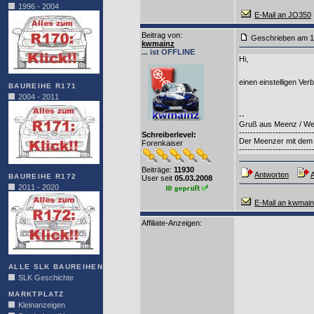
1996 - 2004
E-Mail an JO350
Beitrag von
:
Geschrieben am 1
kwmainz
... ist OFFLINE
Hi,
einen einstelligen Ve
BAUREIHE R171
2004 - 2011
--
Gruß aus Meenz / We
--------------------------
Schreiberlevel:
Der Meenzer mit dem 
Forenkaiser
--------------------------
Beiträge:
11930
Antworten
A
BAUREIHE R172
User seit
05.03.2008
2011 - 2020
E-Mail an kwmai
Affiliate-Anzeigen:
ALLE SLK BAUREIHEN
SLK Geschichte
MARKTPLATZ
Kleinanzeigen