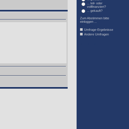
... teil- oder
vollfinanziert?
... gekauft?
Zum Abstimmen bitte
einloggen ...
Umfrage-Ergebnisse
Andere Umfragen
AFFIL_R_U