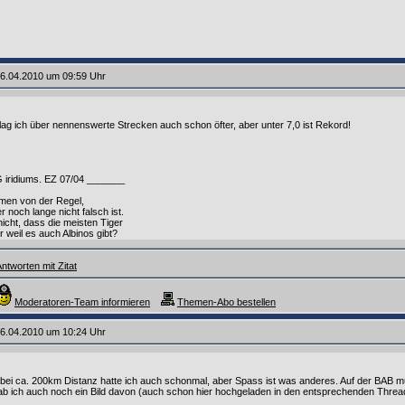
6.04.2010 um 09:59 Uhr
lag ich über nennenswerte Strecken auch schon öfter, aber unter 7,0 ist Rekord!
iridiums. EZ 07/04 _______
men von der Regel,
 noch lange nicht falsch ist.
icht, dass die meisten Tiger
 weil es auch Albinos gibt?
ntworten mit Zitat
Moderatoren-Team informieren
Themen-Abo bestellen
6.04.2010 um 10:24 Uhr
t bei ca. 200km Distanz hatte ich auch schonmal, aber Spass ist was anderes. Auf der BAB m
ab ich auch noch ein Bild davon (auch schon hier hochgeladen in den entsprechenden Threa