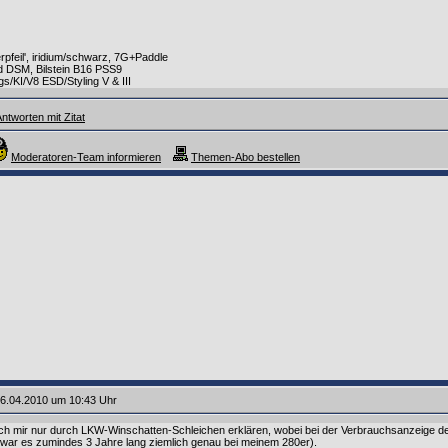
rpfeil', iridium/schwarz, 7G+Paddle
DSM, Bilstein B16 PSS9
s/KI/V8 ESD/Styling V & III
ntworten mit Zitat
Moderatoren-Team informieren
Themen-Abo bestellen
6.04.2010 um 10:43 Uhr
h mir nur durch LKW-Winschatten-Schleichen erklären, wobei bei der Verbrauchsanzeige der
 war es zumindes 3 Jahre lang ziemlich genau bei meinem 280er).