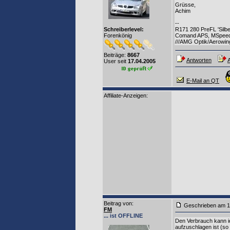
Grüsse,
Achim
--
Schreiberlevel:
R171 280 PreFL 'Silbe
Forenkönig
Comand APS, MSpeed 
///AMG Optik/Aerowing
Beiträge:
8667
Antworten
A
User seit
17.04.2005
E-Mail an QT
Affiliate-Anzeigen:
Beitrag von
:
Geschrieben am 1
FM
... ist OFFLINE
Den Verbrauch kann ic
aufzuschlagen ist (so