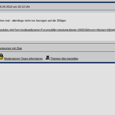
6.04.2010 um 20:13 Uhr
on mal - allerdings nicht nur bezogen auf die 350iger.
/modules.php?op=modload&name=Forums&file=viewtopic&topic=56653&forum=4&start=0&high
ntworten mit Zitat
Moderatoren-Team informieren
Themen-Abo bestellen