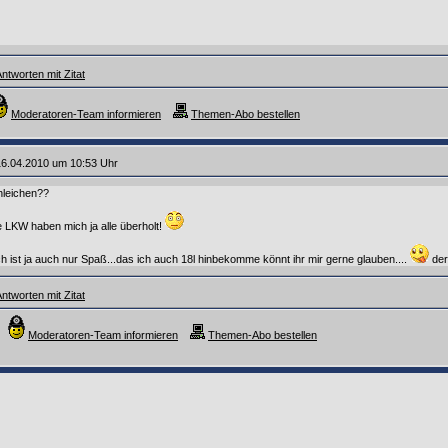
ntworten mit Zitat
Moderatoren-Team informieren
Themen-Abo bestellen
16.04.2010 um 10:53 Uhr
leichen??
die LKW haben mich ja alle überholt!
 ist ja auch nur Spaß...das ich auch 18l hinbekomme könnt ihr mir gerne glauben....
der
ntworten mit Zitat
Moderatoren-Team informieren
Themen-Abo bestellen