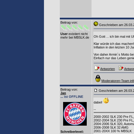
Beitrag von
:
Geschrieben am 26.03
User
existiert nicht
Oh Gott ... ich bin mal mit 
mehr bei MBSLK.de
Klar würde ich das machen!
Inflation in den letzten 10 
Von daher Armin´s Motto be
Einfach nur das Leben gen
Antworten
Antwor
Moderatoren-Team inf
Beitrag von
:
Geschrieben am 26.03
Jan
... ist OFFLINE
dabei!
--
*********************************
2000-2002 SLK 230 Pre FL,
2002-2004 SLK 230 Pre FL,
2004-2006 SLK 320, Autom
2006-2008 SLK 32 AMG
2001-20XX 100 % MBSLK
Schreiberlevel: