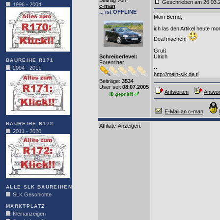
Beitrag von
:
Geschrieben am 26.03
1996 - 2004
c-man
... ist OFFLINE
Moin Bernd,
ich las den Artikel heute m
Deal machen!
Gruß
Schreiberlevel:
Ulrich
BAUREIHE R171
Forenritter
2004 - 2011
--
http://mein-slk.de.tl
Beiträge:
3534
User seit
08.07.2005
Antworten
Antwor
E-Mail an c-man
BAUREIHE R172
Affiliate-Anzeigen:
2011 - 2020
ALLE SLK BAUREIHEN
SLK Geschichte
MARKTPLATZ
Kleinanzeigen