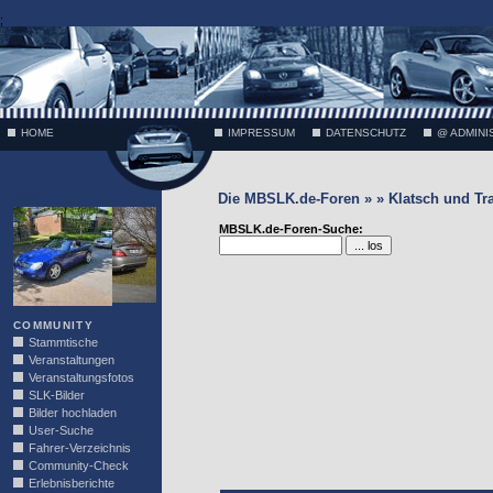
;
HOME
IMPRESSUM
DATENSCHUTZ
@ ADMINI
Die MBSLK.de-Foren » » Klatsch und Tr
VÄTH
MBSLK.de-Foren-Suche:
COMMUNITY
Stammtische
Veranstaltungen
Veranstaltungsfotos
SLK-Bilder
Bilder hochladen
User-Suche
Fahrer-Verzeichnis
Community-Check
Erlebnisberichte