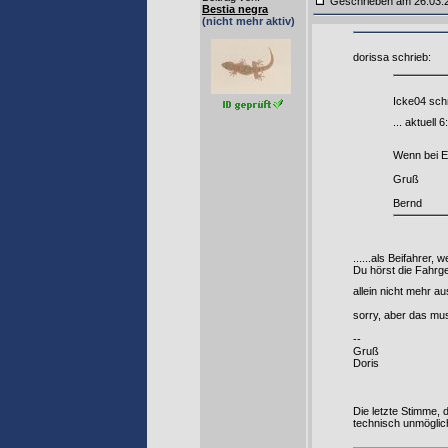
Geschrieben am 26.03.
Bestia negra
(nicht mehr aktiv)
dorissa schrieb:
Icke04 schr
... aktuell 
Wenn bei E
Gruß
Bernd
......als Beifahrer
Du hörst die Fahrg
allein nicht mehr au
sorry, aber das mus
--
Gruß
Doris
Die letzte Stimme, d
technisch unmöglich