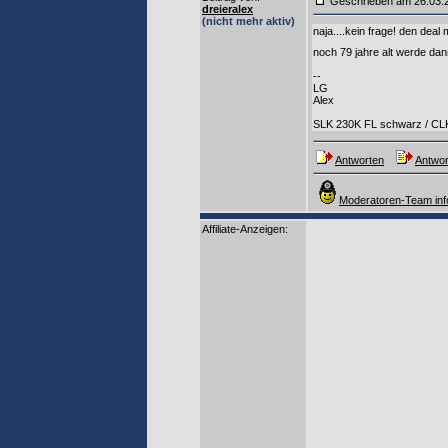
Geschrieben am 26.03
dreieralex
(nicht mehr aktiv)
naja....kein frage! den dea
noch 79 jahre alt werde dan
--
LG
Alex
SLK 230K FL schwarz / CL
Antworten
Antwor
Moderatoren-Team inf
Affiliate-Anzeigen: