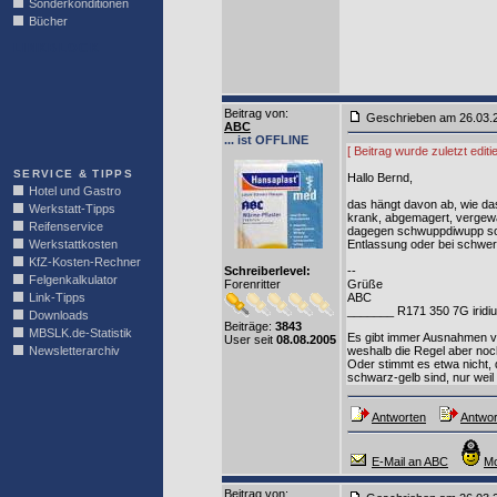
Sonderkonditionen
Bücher
LINKBLOCK
Beitrag von
:
Geschrieben am 26.03
ABC
... ist OFFLINE
[ Beitrag wurde zuletzt edi
SERVICE & TIPPS
Hallo Bernd,
Hotel und Gastro
das hängt davon ab, wie da
Werkstatt-Tipps
krank, abgemagert, vergewal
Reifenservice
dagegen schwuppdiwupp sofo
Werkstattkosten
Entlassung oder bei schwere
KfZ-Kosten-Rechner
Schreiberlevel:
--
Felgenkalkulator
Forenritter
Grüße
Link-Tipps
ABC
_______ R171 350 7G iridi
Downloads
Beiträge:
3843
MBSLK.de-Statistik
Es gibt immer Ausnahmen v
User seit
08.08.2005
Newsletterarchiv
weshalb die Regel aber noch 
Oder stimmt es etwa nicht, 
schwarz-gelb sind, nur weil
Antworten
Antwor
E-Mail an ABC
Mo
Beitrag von
: