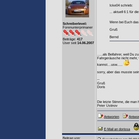
Icke04 schrieb:
... aktuell 6:1 für d
Wenn bei Euch das 
Schreiberlevel:
Forenunterprimaner
Gruß
Bernd
Beiträge:
417
User seit
14.06.2007
......als Beifahrer, weil Du
Fahrgeräusche nicht mehr, 
kannst....usw......
sorry, aber das musste sein
--
Gruß
Doris
Die letzte Stimme, die man h
Peter Ustinov
Antworten
Antwor
E-Mail an dorissa
Beitrag von
: