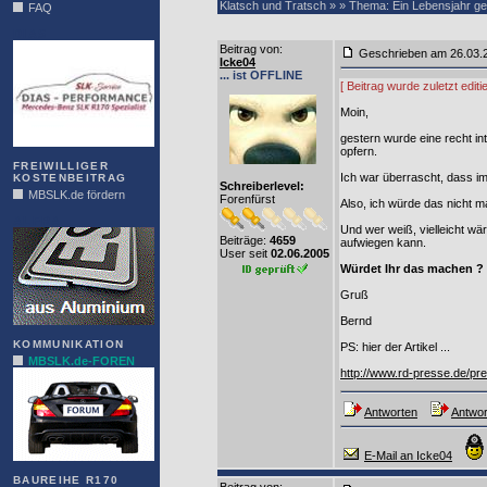
Klatsch und Tratsch » » Thema: Ein Lebensjahr ge
FAQ
DIAS
Beitrag von
:
Geschrieben am 26.03
Icke04
... ist OFFLINE
[ Beitrag wurde zuletzt edi
Moin,
gestern wurde eine recht in
opfern.
FREIWILLIGER
Ich war überrascht, dass im
KOSTENBEITRAG
Schreiberlevel:
MBSLK.de fördern
Forenfürst
Also, ich würde das nicht 
ALFRA
Und wer weiß, vielleicht wä
Beiträge:
4659
aufwiegen kann.
User seit
02.06.2005
Würdet Ihr das machen ?
Gruß
Bernd
KOMMUNIKATION
PS: hier der Artikel ...
MBSLK.de-FOREN
http://www.rd-presse.de/pr
Antworten
Antwor
E-Mail an Icke04
BAUREIHE R170