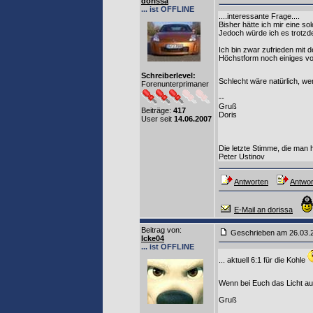
dorissa
... ist OFFLINE
....interessante Frage....
Bisher hätte ich mir eine sol
Jedoch würde ich es trotzd
Ich bin zwar zufrieden mit d
Höchstform noch einiges von
Schreiberlevel:
Schlecht wäre natürlich, wen
Forenunterprimaner
--
Gruß
Beiträge:
417
Doris
User seit
14.06.2007
Die letzte Stimme, die man h
Peter Ustinov
Antworten
Antwor
E-Mail an dorissa
Beitrag von
:
Geschrieben am 26.03.
Icke04
... ist OFFLINE
... aktuell 6:1 für die Kohle
Wenn bei Euch das Licht au
Gruß