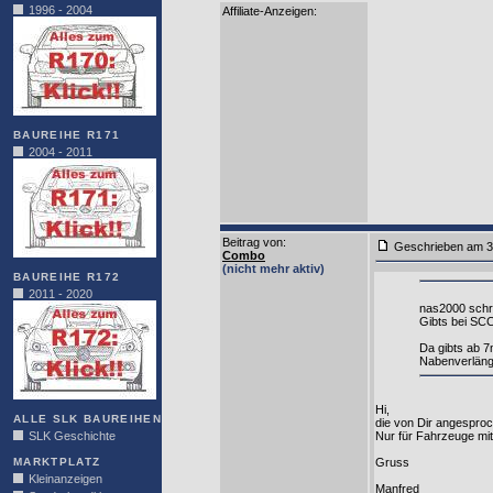
1996 - 2004
Affiliate-Anzeigen:
BAUREIHE R171
2004 - 2011
Beitrag von
:
Geschrieben am 3
Combo
(nicht mehr aktiv)
BAUREIHE R172
2011 - 2020
nas2000 schr
Gibts bei SC
Da gibts ab 7
Nabenverläng
Hi,
ALLE SLK BAUREIHEN
die von Dir angesproch
Nur für Fahrzeuge mit
SLK Geschichte
Gruss
MARKTPLATZ
Kleinanzeigen
Manfred