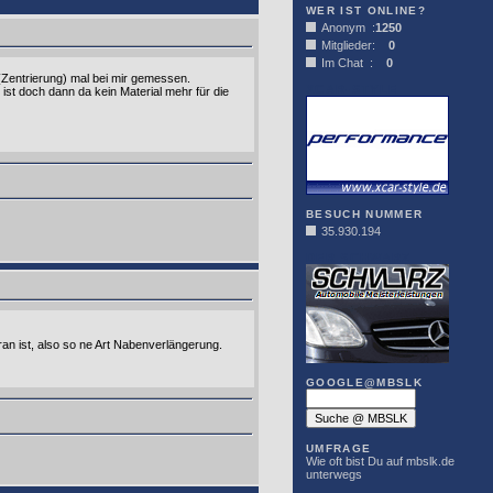
WER IST ONLINE?
Anonym :
1250
Mitglieder:
0
Im Chat :
0
(Zentrierung) mal bei mir gemessen.
XCAR-STYLE
st doch dann da kein Material mehr für die
BESUCH NUMMER
35.930.194
DER SCHWARZ
an ist, also so ne Art Nabenverlängerung.
GOOGLE@MBSLK
UMFRAGE
Wie oft bist Du auf mbslk.de
unterwegs