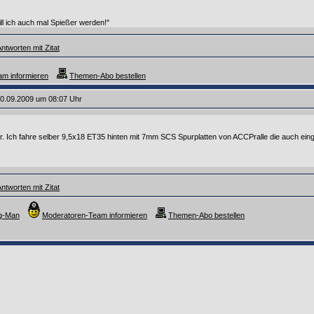
ill ich auch mal Spießer werden!"
ntworten mit Zitat
m informieren
Themen-Abo bestellen
0.09.2009 um 08:07 Uhr
ar. Ich fahre selber 9,5x18 ET35 hinten mit 7mm SCS Spurplatten von ACCPralle die auch eing
ntworten mit Zitat
ng-Man
Moderatoren-Team informieren
Themen-Abo bestellen