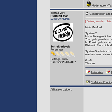
Moderatoren-Tea
Beitrag von
:
Geschrieben am 3
Running-Man
... ist OFFLINE
[ Beitrag wurde zulet
Moin Manfred,
System 2.
Ich wollte eigentlich 
7mm geht gerade so no
Im Prinzip geht es be
Platten in 7mm nicht 
Schreiberlevel:
Forenritter
System 5 würde ich m
machen wenn sie runte
Beiträge:
3635
Gruß
User seit
20.08.2007
Thomas
Antworten
A
E-Mail an Runni
Affiliate-Anzeigen: