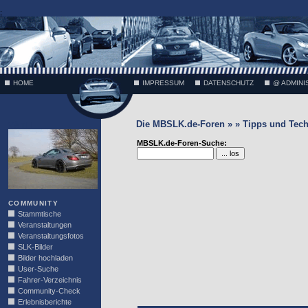
;
HOME
IMPRESSUM
DATENSCHUTZ
@ ADMINI
Die MBSLK.de-Foren » » Tipps und Tech
VÄTH
MBSLK.de-Foren-Suche:
COMMUNITY
Stammtische
Veranstaltungen
Veranstaltungsfotos
SLK-Bilder
Bilder hochladen
User-Suche
Fahrer-Verzeichnis
Community-Check
Erlebnisberichte