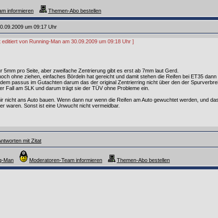
m informieren
Themen-Abo bestellen
0.09.2009 um 09:17 Uhr
zt editiert von Running-Man am 30.09.2009 um 09:18 Uhr ]
nur 5mm pro Seite, aber zweifache Zentrierung gibt es erst ab 7mm laut Gerd.
ch ohne ziehen, einfaches Bördeln hat gereicht und damit stehen die Reifen bei ET35 dann w
i dem passus im Gutachten darum das der original Zentrierring nicht über den der Spurverbre
der Fall am SLK und darum trägt sie der TÜV ohne Probleme ein.
ir nicht ans Auto bauen. Wenn dann nur wenn die Reifen am Auto gewuchtet werden, und d
r waren. Sonst ist eine Unwucht nicht vermeidbar.
ntworten mit Zitat
ng-Man
Moderatoren-Team informieren
Themen-Abo bestellen