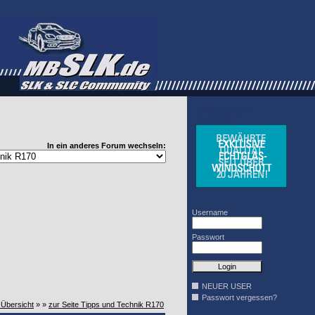
WINDSCHOTT
DESIGN
In ein anderes Forum wechseln:
Username
Passwort
NEUER USER
Passwort vergessen?
-Übersicht
» »
zur Seite Tipps und Technik R170