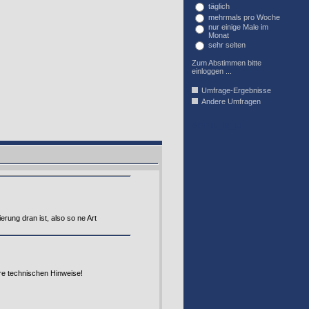
täglich
mehrmals pro Woche
nur einige Male im
Monat
sehr selten
Zum Abstimmen bitte
einloggen ...
Umfrage-Ergebnisse
Andere Umfragen
AFFIL_R_U
rung dran ist, also so ne Art
re technischen Hinweise!