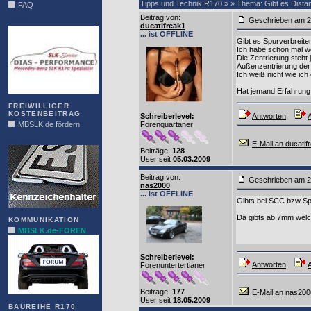
Tipps und Technik R170 » » Thema: Gibt es Dist
FAQ
Beitrag von
:
Geschrieben am 2
DIAS
ducatifreak1
... ist OFFLINE
Gibt es Spurverbreit
Ich habe schon mal we
Die Zentrierung steht
Außenzentrierung der 
Ich weiß nicht wie ich
Hat jemand Erfahrung
FREIWILLIGER
KOSTENBEITRAG
Schreiberlevel:
Antworten
A
MBSLK.de fördern
Forenquartaner
ALFRA
E-Mail an ducatif
Beiträge:
128
User seit
05.03.2009
Beitrag von
:
Geschrieben am 2
nas2000
... ist OFFLINE
Gibts bei SCC bzw Sp
Da gibts ab 7mm welch
KOMMUNIKATION
MBSLK.de-FOREN
Schreiberlevel:
Antworten
A
Forenuntertertianer
Beiträge:
177
E-Mail an nas200
User seit
18.05.2009
BAUREIHE R170