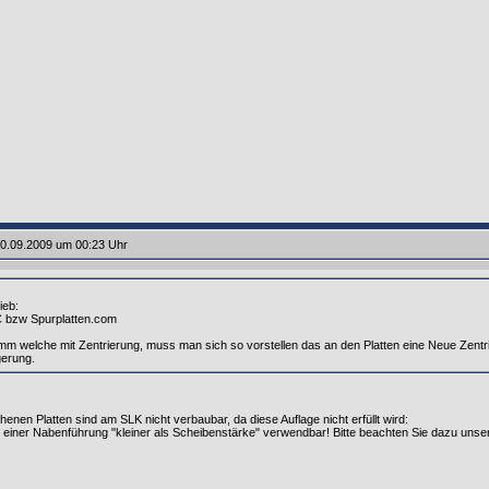
0.09.2009 um 00:23 Uhr
ieb:
C bzw Spurplatten.com
mm welche mit Zentrierung, muss man sich so vorstellen das an den Platten eine Neue Zentrie
erung.
enen Platten sind am SLK nicht verbaubar, da diese Auflage nicht erfüllt wird:
 einer Nabenführung "kleiner als Scheibenstärke" verwendbar! Bitte beachten Sie dazu unse