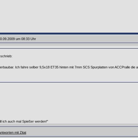
0.09.2009 um 08:33 Uhr
schrieb:
 verbaubar. Ich fahre selber 9,5x18 ET35 hinten mit 7mm SCS Spurplatten von ACCPralle die 
ill ich auch mal Spießer werden!"
ntworten mit Zitat