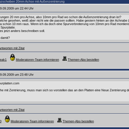
anzscheiben 20mm Achse mit Außenzentrierung
9.09.2009 um 22:44 Uhr
erungen 20 mm pro Achse, also 10mm pro Rad wo schon die Außenzentrierung dran ist?
lche gesehen, weiß aber nicht wie die passen sollten. Habe gestern hinten an der Achnabe 
 ja schon 10 mm raus. Wenn ich da doch eine Spurverbreiterung von 10mm pro Rad montiere i
Spurplatte.
 es jetzt anders beschreiben soll.
 damit?
ntworten mit Zitat
reak1
Moderatoren-Team informieren
Themen-Abo bestellen
9.09.2009 um 23:48 Uhr
urplatten.com
e mit Zentrierung, muss man sich so vorstellen das an den Platten eine Neue Zentrierung dr
ntworten mit Zitat
0
Moderatoren-Team informieren
Themen-Abo bestellen