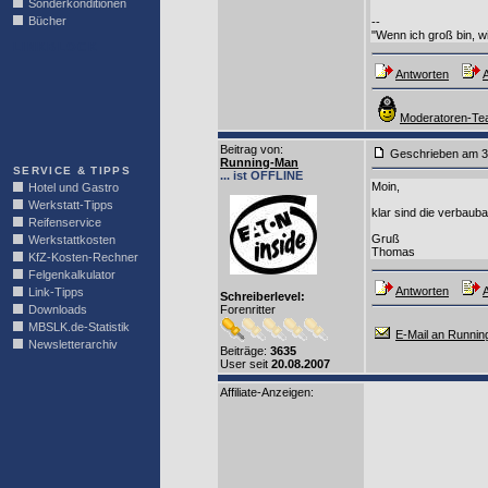
Sonderkonditionen
Bücher
--
"Wenn ich groß bin, w
LINKBLOCK
Antworten
A
Moderatoren-Tea
Beitrag von
:
Geschrieben am 3
Running-Man
SERVICE & TIPPS
... ist OFFLINE
Moin,
Hotel und Gastro
Werkstatt-Tipps
klar sind die verbaub
Reifenservice
Gruß
Werkstattkosten
Thomas
KfZ-Kosten-Rechner
Felgenkalkulator
Antworten
A
Link-Tipps
Schreiberlevel:
Downloads
Forenritter
MBSLK.de-Statistik
E-Mail an Runni
Newsletterarchiv
Beiträge:
3635
User seit
20.08.2007
Affiliate-Anzeigen: