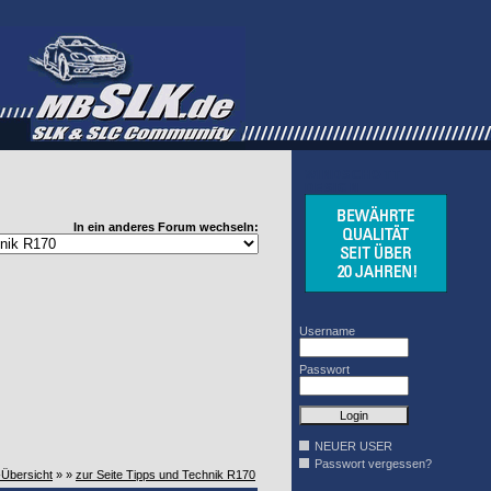
WINDSCHOTT
DESIGN
In ein anderes Forum wechseln:
Username
Passwort
NEUER USER
Passwort vergessen?
-Übersicht
» »
zur Seite Tipps und Technik R170