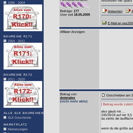
Ansonsten viel Spass
1996 - 2004
Beiträge:
177
Antworten
A
User seit
18.05.2009
E-Mail an nas200
Affiliate-Anzeigen:
BAUREIHE R171
2004 - 2011
BAUREIHE R172
2011 - 2020
Beitrag von
:
Geschrieben am 3
dreieralex
(nicht mehr aktiv)
[ Beitrag wurde zuletz
also glaub mir.....
ALLE SLK BAUREIHEN
245/35/18 auf ner 9,5
SLK Geschichte
da ziehts die lauffläc
MARKTPLATZ
wenn du die größe auf 
Kleinanzeigen