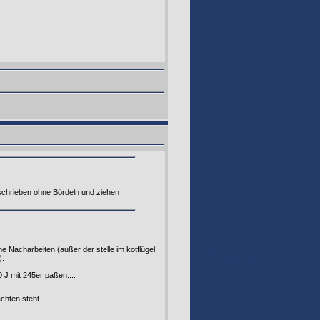
schrieben ohne Bördeln und ziehen
 Nacharbeiten (außer der stelle im kotflügel,
GOOGLE 160
).
 J mit 245er paßen....
hten steht....