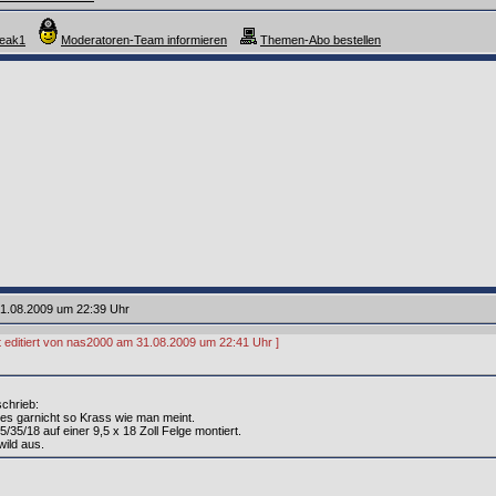
reak1
Moderatoren-Team informieren
Themen-Abo bestellen
1.08.2009 um 22:39 Uhr
zt editiert von nas2000 am 31.08.2009 um 22:41 Uhr ]
schrieb:
es garnicht so Krass wie man meint.
35/35/18 auf einer 9,5 x 18 Zoll Felge montiert.
wild aus.