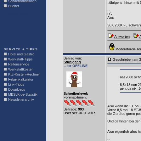
Sonderkonditionen
..übrigens: hinten mit
Bücher
--
LINKBLOCK
LG
Alex
SLK 230K FL schwarz 
Antworten
A
Moderatoren-Tea
SERVICE & TIPPS
Hotel und Gastro
Beitrag von
:
Werkstatt-Tipps
Geschrieben am 3
Stuhlgang
Reifenservice
... ist OFFLINE
Werkstattkosten
KfZ-Kosten-Rechner
nas2000 schr
Felgenkalkulator
Link-Tipps
8,5x18 nen 2
geht da nix. J
Downloads
Schreiberlevel:
MBSLK.de-Statistik
Forenabiturient
Newsletterarchiv
Also wenn die ET paß
Beiträge:
993
Vorne 8,5 mal 18 ET35
User seit
20.11.2007
die Gerd so gerne post
Und da hinten bei den
Also eigentlich alles h
--