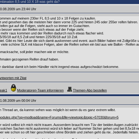
bination 8,5 und 10 X 18 was geht da?
0.08.2009 um 23:44 Uhr
nommen auf meinem 230er FL 8,5 und 10 x 18 Felgen zu kaufen.
 und gesehen das die meisten hier dann vorne 225 und hinten 245 oder 255er reifen fahren.
Reifen gut auf die Felgen, steht auch so immer im Gutachten.
ich besser wenn der Reifen sich etwas auf der Felge zieht.
 mehr raus kommen und der Reifen dadurch noch etwas flacher wird.
5/35/18 auf 8,5 Zoll und hinten 225/35/18 auf 10 Zoll.
piel. Gibt es hier Leute die sich damit auskennen und event. auch Bilder haben mit Zollgröß
 viele schöne SLK mit klasse Felgen, aber die Reifen sehen ein bisl aus wie Ballon - Reifen 
hmacksache, soll jeder machen wie er möchte.
Schmalen gezogenen Reifen drauf haben.
hr dankbar damit ich beim Händler nicht iregend etwas aufgeschwätzt bekomme.
ntworten mit Zitat
reak1
Moderatoren-Team informieren
Themen-Abo bestellen
1.08.2009 um 00:04 Uhr
 Thread an, da kannst sehen was möglich ist wenn du es ganz extrem willst.
/modules.php?op=modload&name=Forums&file=viewtopic&topic=57030&forum=5
r würd selbst ich mich nicht trauen. Ausserdem braucht nen Tüv der beiden Augen zudrückt u
t solchen Sachen nicht auskennst würd ich lieber auf Nummer Sicher gehen und bei 8,5x18 
r wie schon so oft hier geschrieben ohne Bördeln und ziehen geht da nix. Jedenfalls hinten. 