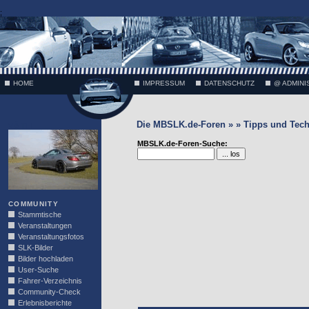
;
HOME
IMPRESSUM
DATENSCHUTZ
@ ADMINI
Die MBSLK.de-Foren » » Tipps und Tech
VÄTH
MBSLK.de-Foren-Suche:
COMMUNITY
Stammtische
Veranstaltungen
Veranstaltungsfotos
SLK-Bilder
Bilder hochladen
User-Suche
Fahrer-Verzeichnis
Community-Check
Erlebnisberichte