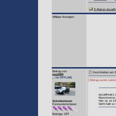
E-Mail an ducatif
Affiliate-Anzeigen:
Beitrag von
:
Geschrieben am 3
nas2000
... ist OFFLINE
[ Beitrag wurde zulet
ducatifreak1 
Manchmal ist 
Hier zb. ist 2
Schreiberlevel:
Sieht halb so 
Forenuntertertianer
Beiträge:
177