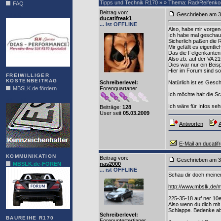
Tipps und Technik R170 » » Thema: Rad/Reifenkom
FAQ
Beitrag von
:
Geschrieben am 3
DIAS
ducatifreak1
... ist OFFLINE
Also, habe mir vorge
Ich habe mal geschaut
Sicherlich paßen die 
Mir gefällt es eigentl
Das die Felgenkanten
Also zb. auf der VA 21
Dies war nur ein Beis
Hier im Forum sind so
FREIWILLIGER
KOSTENBEITRAG
Schreiberlevel:
Natürlich ist es Gesc
MBSLK.de fördern
Forenquartaner
Ich möchte halt die 
ALFRA
Ich wäre für Infos se
Beiträge:
128
User seit
05.03.2009
Antworten
A
E-Mail an ducatif
KOMMUNIKATION
Beitrag von
:
Geschrieben am 3
MBSLK.de-FOREN
nas2000
... ist OFFLINE
Schau dir doch meinen
http://www.mbslk.de
225-35-18 auf ner 10e
Also wenn du dich mi
Schlappe. Bedenke abe
Schreiberlevel:
BAUREIHE R170
Forenuntertertianer