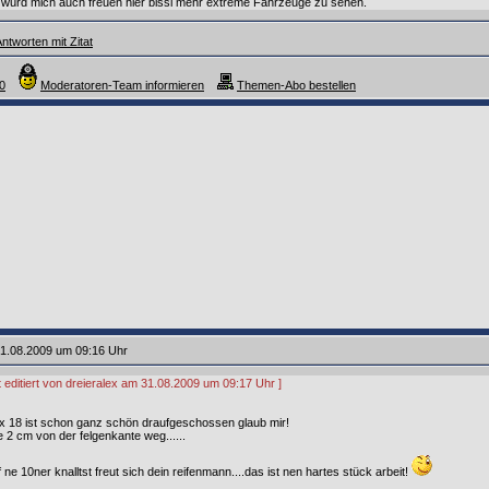
 würd mich auch freuen hier bissl mehr extreme Fahrzeuge zu sehen.
ntworten mit Zitat
0
Moderatoren-Team informieren
Themen-Abo bestellen
1.08.2009 um 09:16 Uhr
t editiert von dreieralex am 31.08.2009 um 09:17 Uhr ]
 x 18 ist schon ganz schön draufgeschossen glaub mir!
he 2 cm von der felgenkante weg......
ne 10ner knalltst freut sich dein reifenmann....das ist nen hartes stück arbeit!