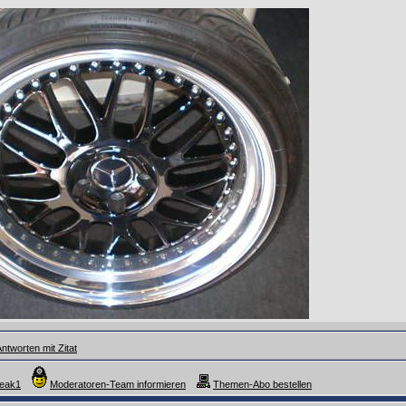
ntworten mit Zitat
reak1
Moderatoren-Team informieren
Themen-Abo bestellen