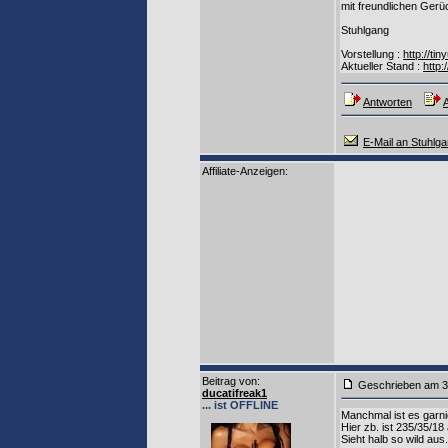
mit freundlichen Ger
Stuhlgang
Vorstellung :
http://ti
Aktueller Stand :
http:
Antworten
A
E-Mail an Stuhlg
Affiliate-Anzeigen:
Beitrag von
:
Geschrieben am 3
ducatifreak1
... ist OFFLINE
Manchmal ist es garni
Hier zb. ist 235/35/18 
Sieht halb so wild aus.