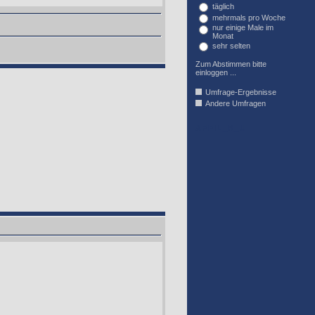
täglich
mehrmals pro Woche
nur einige Male im
Monat
sehr selten
Zum Abstimmen bitte
einloggen ...
Umfrage-Ergebnisse
Andere Umfragen
AFFIL_R_U