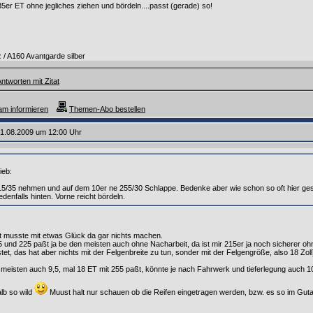
 35er ET ohne jegliches ziehen und bördeln....passt (gerade) so!
/ A160 Avantgarde silber
ntworten mit Zitat
m informieren
Themen-Abo bestellen
1.08.2009 um 12:00 Uhr
ieb:
15/35 nehmen und auf dem 10er ne 255/30 Schlappe. Bedenke aber wie schon so oft hier ge
edenfalls hinten. Vorne reicht bördeln.
t musste mit etwas Glück da gar nichts machen.
 und 225 paßt ja be den meisten auch ohne Nacharbeit, da ist mir 215er ja noch sicherer ohne
et, das hat aber nichts mit der Felgenbreite zu tun, sonder mit der Felgengröße, also 18 Zoll
 meisten auch 9,5, mal 18 ET mit 255 paßt, könnte je nach Fahrwerk und tieferlegung auch 10
alb so wild
Muust halt nur schauen ob die Reifen eingetragen werden, bzw. es so im Gutac