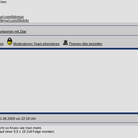
üchen
nyurl.com/6dxmuo
//tinyurl.com/5fmh4x
ntworten mit Zitat
ang
Moderatoren-Team informieren
Themen-Abo bestellen
1.08.2009 um 22:18 Uhr
cht so Krass wie man meint.
auf einer 9,5 x 18 Zoll Felge montiert.