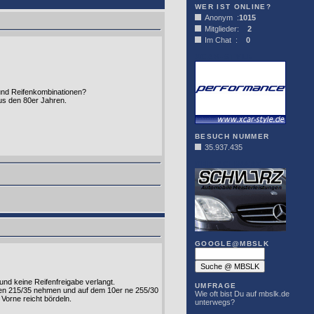
WER IST ONLINE?
Anonym :
1015
Mitglieder:
2
Im Chat :
0
XCAR-STYLE
e und Reifenkombinationen?
aus den 80er Jahren.
BESUCH NUMMER
35.937.435
DER SCHWARZ
GOOGLE@MBSLK
nd keine Reifenfreigabe verlangt.
UMFRAGE
nen 215/35 nehmen und auf dem 10er ne 255/30
Wie oft bist Du auf mbslk.de
Vorne reicht bördeln.
unterwegs?