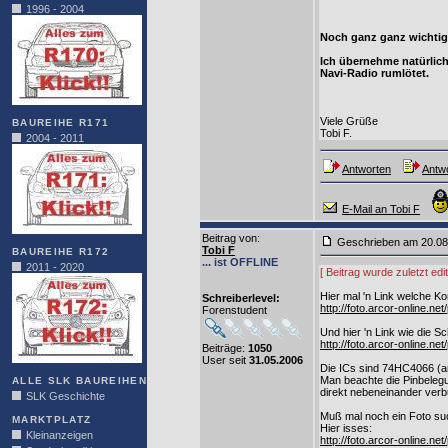
1996 - 2004
Noch ganz ganz wichtig 
Ich übernehme natürlic
Navi-Radio rumlötet.
Viele Grüße
BAUREIHE R171
Tobi F.
2004 - 2011
Antworten
Antwo
E-Mail an Tobi F
Beitrag von
:
Geschrieben am 20.0
Tobi F
BAUREIHE R172
... ist OFFLINE
2011 - 2020
[ Beitrag wurde zuletzt ed
Hier mal 'n Link welche Ko
Schreiberlevel:
http://foto.arcor-online.
Forenstudent
Und hier 'n Link wie die Sc
http://foto.arcor-online.
Beiträge:
1050
User seit
31.05.2006
Die ICs sind 74HC4066 (a
Man beachte die Pinbelegu
ALLE SLK BAUREIHEN
direkt nebeneinander ver
SLK Geschichte
Muß mal noch ein Foto su
MARKTPLATZ
Hier isses:
Kleinanzeigen
http://foto.arcor-online.