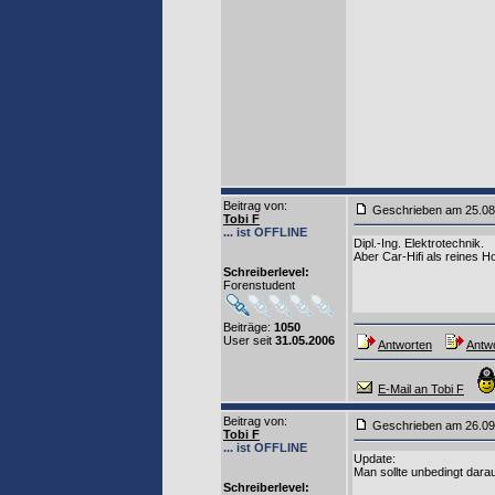
Beitrag von
:
Geschrieben am 25.0
Tobi F
... ist OFFLINE
Dipl.-Ing. Elektrotechnik.
Aber Car-Hifi als reines H
Schreiberlevel:
Forenstudent
Beiträge:
1050
User seit
31.05.2006
Antworten
Antwo
E-Mail an Tobi F
Beitrag von
:
Geschrieben am 26.0
Tobi F
... ist OFFLINE
Update:
Man sollte unbedingt darau
Schreiberlevel: