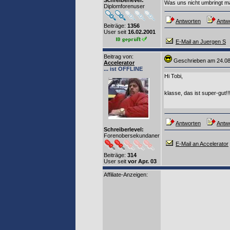
Schreiberlevel:
Was uns nicht umbringt ma
Diplomforenuser
Antworten
Antwo
Beiträge:
1356
User seit
16.02.2001
E-Mail an Juergen S
Beitrag von
:
Geschrieben am 24.0
Accelerator
... ist OFFLINE
Hi Tobi,
klasse, das ist super-gut!
Antworten
Antwo
Schreiberlevel:
Forenobersekundaner
E-Mail an Accelerator
Beiträge:
314
User seit
vor Apr. 03
Affiliate-Anzeigen: