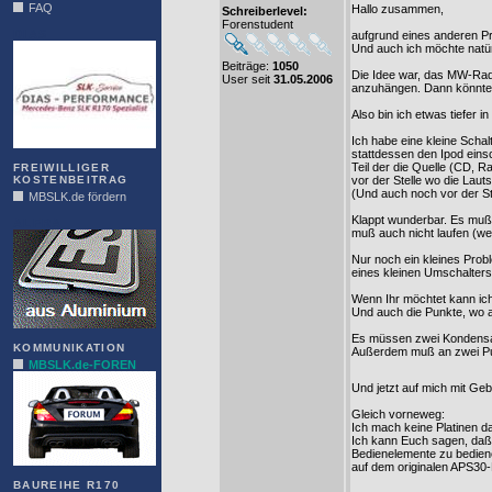
FAQ
Hallo zusammen,
Schreiberlevel:
Forenstudent
DIAS
aufgrund eines anderen Pr
Und auch ich möchte natür
Beiträge:
1050
Die Idee war, das MW-Rad
User seit
31.05.2006
anzuhängen. Dann könnte 
Also bin ich etwas tiefer i
Ich habe eine kleine Scha
stattdessen den Ipod einsc
Teil der die Quelle (CD, 
FREIWILLIGER
KOSTENBEITRAG
vor der Stelle wo die Laut
(Und auch noch vor der St
MBSLK.de fördern
Klappt wunderbar. Es muß
ALFRA
muß auch nicht laufen (w
Nur noch ein kleines Probl
eines kleinen Umschalter
Wenn Ihr möchtet kann ich 
Und auch die Punkte, wo a
Es müssen zwei Kondensat
KOMMUNIKATION
Außerdem muß an zwei Pu
MBSLK.de-FOREN
Und jetzt auf mich mit Gebr
Gleich vorneweg:
Ich mach keine Platinen d
Ich kann Euch sagen, daß e
Bedienelemente zu bedie
auf dem originalen APS30-D
BAUREIHE R170