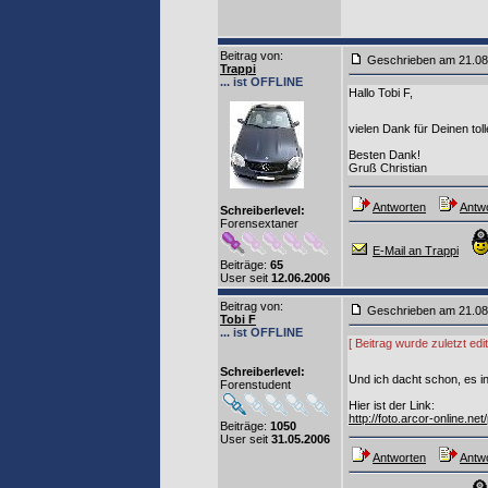
Beitrag von
:
Geschrieben am 21.0
Trappi
... ist OFFLINE
Hallo Tobi F,
vielen Dank für Deinen toll
Besten Dank!
Gruß Christian
Antworten
Antwo
Schreiberlevel:
Forensextaner
E-Mail an Trappi
Beiträge:
65
User seit
12.06.2006
Beitrag von
:
Geschrieben am 21.0
Tobi F
... ist OFFLINE
[ Beitrag wurde zuletzt ed
Schreiberlevel:
Und ich dacht schon, es in
Forenstudent
Hier ist der Link:
http://foto.arcor-online.
Beiträge:
1050
User seit
31.05.2006
Antworten
Antwo