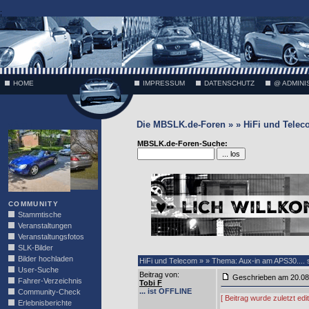
;
HOME
IMPRESSUM
DATENSCHUTZ
@ ADMINI
Die MBSLK.de-Foren » » HiFi und Tele
VÄTH
MBSLK.de-Foren-Suche:
COMMUNITY
Stammtische
Veranstaltungen
Veranstaltungsfotos
SLK-Bilder
Bilder hochladen
HiFi und Telecom » » Thema: Aux-in am APS30.... s
User-Suche
Beitrag von
:
Geschrieben am 20.0
Fahrer-Verzeichnis
Tobi F
... ist OFFLINE
Community-Check
[ Beitrag wurde zuletzt ed
Erlebnisberichte