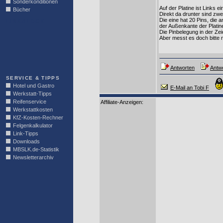
Sonderkonditionen
Auf der Platine ist Links e
Bücher
Direkt da drunter sind zw
Die eine hat 20 Pins, die a
LINKBLOCK
der Außenkante der Platin
Die Pinbelegung in der Ze
Aber messt es doch bitte
Antworten
Antwo
SERVICE & TIPPS
Hotel und Gastro
E-Mail an Tobi F
Werkstatt-Tipps
Reifenservice
Affiliate-Anzeigen:
Werkstattkosten
KfZ-Kosten-Rechner
Felgenkalkulator
Link-Tipps
Downloads
MBSLK.de-Statistik
Newsletterarchiv