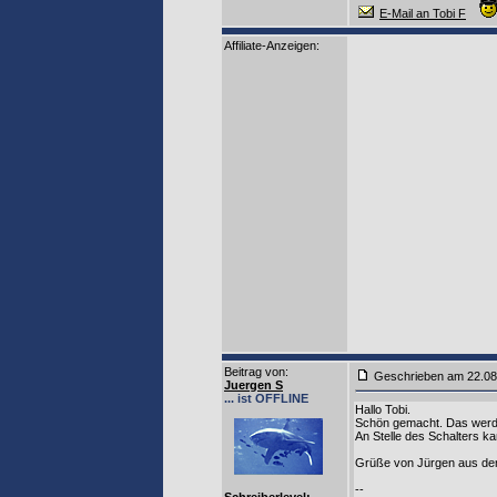
E-Mail an Tobi F
Affiliate-Anzeigen:
Beitrag von
:
Geschrieben am 22.0
Juergen S
... ist OFFLINE
Hallo Tobi.
Schön gemacht. Das werde
An Stelle des Schalters k
Grüße von Jürgen aus dem
--