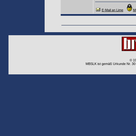
E-Mail an Lime
M
© 1
MBSLK ist gemäß Urkunde Nr. 30