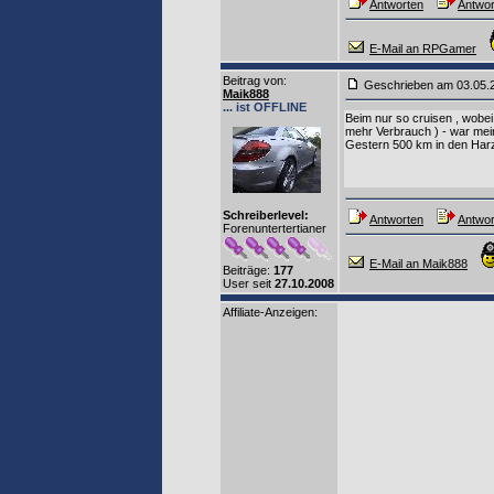
Antworten
Antwor
E-Mail an RPGamer
Beitrag von
:
Geschrieben am 03.05
Maik888
... ist OFFLINE
Beim nur so cruisen , wobei 
mehr Verbrauch ) - war mein
Gestern 500 km in den Harz .
Schreiberlevel:
Antworten
Antwor
Forenuntertertianer
E-Mail an Maik888
Beiträge:
177
User seit
27.10.2008
Affiliate-Anzeigen: