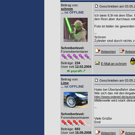
Beitrag von
:
Geschrieben am 03.05
schrom
... ist OFFLINE
Ich biete 8,9l mit dem 55er.
den Rest aber durchaus mit
Foto ist leider nix geworden
--
Schrom
Zylinder sind durch nichts 
Schreiberlevel:
Forenobertertianer
Antworten
Antwor
Beiträge:
234
E-Mail an schrom
User seit
12.02.2004
Beitrag von
:
Geschrieben am 03.05
Lime
... ist OFFLINE
Hatte bei Überlandfahrt üb
Wie sich das mit den Angabe
http://www.spiegel.de/auto/
Mittlerweile wird stark disk
--
Schreiberlevel:
Forenoberprimaner
Viele Grüße
Emil
Beiträge:
693
User seit
16.09.2008
Antworten
Antwor