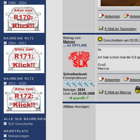
1996 - 2004
Antworten
Antwor
E-Mail an Taunusboy
Beitrag von
:
BAUREIHE R171
Geschrieben am 03.05
Marcus
2004 - 2011
... ist OFFLINE
Hi
ich hab schon mal die 9,9 
Gruß
Marcus
Schreiberlevel:
Forenprofessor
BAUREIHE R172
Antworten
Antwor
2011 - 2020
Beiträge:
2934
E-Mail an Marcus
User seit
20.08.1999
Affiliate-Anzeigen:
ALLE SLK BAUREIHEN
SLK Geschichte
MARKTPLATZ
Kleinanzeigen