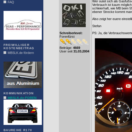
Wer outet sich als Gasfußse
FAQ
Verbrauch ist kaum möglich.
schleierhaft, wie MB beim 5
DIAS
ebener Strecke kommt man 
Also zeigt her euere einstel
Stefan
Schreiberlevel:
PS: Ja, die Verbrauchswert
Forenfürst
FREIWILLIGER
Beiträge:
4669
KOSTENBEITRAG
User seit
31.03.2004
MBSLK.de fördern
ALFRA
KOMMUNIKATION
MBSLK.de-FOREN
BAUREIHE R170