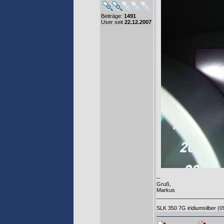
Beiträge:
1491
User seit
22.12.2007
--
Gruß,
Markus
______________________
SLK 350 7G iridiumsilber (0