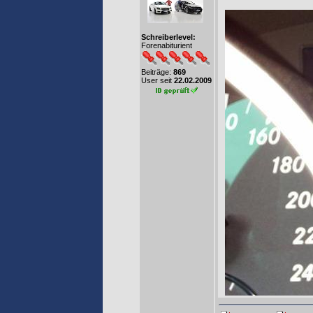
Schreiberlevel:
Forenabiturient
Beiträge:
869
User seit
22.02.2009