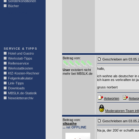
Sonderkonditionen
Bücher
LINKBLOCK
SERVICE & TIPPS
Hotel und Gastro
Beitrag von
:
Werkstatt-Tipps
Geschrieben am 03.05
Reifenservice
Werkstattkosten
hallo,
User
existiert nicht
KfZ-Kosten-Rechner
mehr bei MBSLK.de
ich wohne als deutscher in 
Felgenkalkulator
ich kann es verkraften ist 
Link-Tipps
gruss norbert
Downloads
MBSLK.de-Statistik
Newsletterarchiv
Antworten
Antwor
Moderatoren-Team inf
Beitrag von
:
Geschrieben am 03.05
slkpathe
... ist OFFLINE
Na ja, der 200´er schafft a