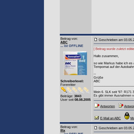
Beitrag von
:
Geschrieben am 03.05
ABC
... ist OFFLINE
[ Beitrag wurde zuletzt edi
Hallo zusammen,
so wie Markus habe ich es a
Tempomat auf der Autobahn;
--
Grüße
Schreiberlevel:
ABC
Forenritter
______________________
Mein 6. SLK seit '97: R171 
Es gibt immer Ausnahmen von
Beiträge:
3843
User seit
08.08.2005
Antworten
Antwor
E-Mail an ABC
Mo
Beitrag von
:
Geschrieben am 03.05
Ifix