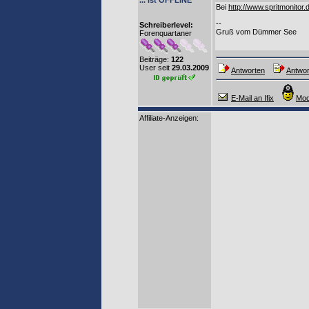
... ist OFFLINE
Bei
http://www.spritmonitor.
--
Schreiberlevel:
Gruß vom Dümmer See
Forenquartaner
Beiträge:
122
User seit
29.03.2009
Antworten
Antwor
E-Mail an Ifix
Mod
Affiliate-Anzeigen: