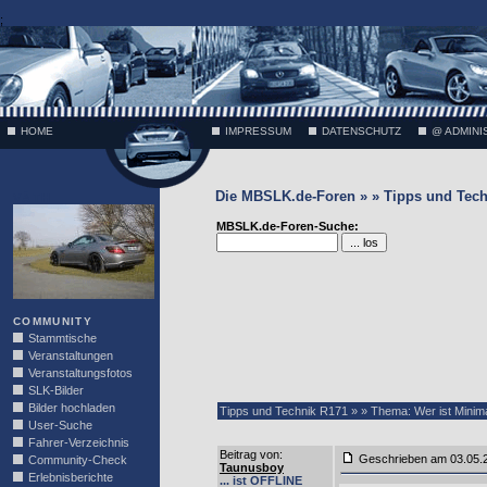
;
HOME
IMPRESSUM
DATENSCHUTZ
@ ADMINI
Die MBSLK.de-Foren » » Tipps und Tech
VÄTH
MBSLK.de-Foren-Suche:
COMMUNITY
Stammtische
Veranstaltungen
Veranstaltungsfotos
SLK-Bilder
Bilder hochladen
Tipps und Technik R171 » » Thema: Wer ist Minim
User-Suche
Fahrer-Verzeichnis
Beitrag von
:
Geschrieben am 03.05
Community-Check
Taunusboy
Erlebnisberichte
... ist OFFLINE