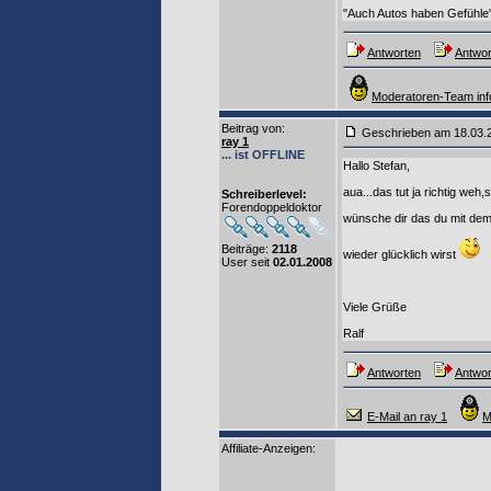
"Auch Autos haben Gefühle
Antworten
Antwor
Moderatoren-Team inf
Beitrag von
:
Geschrieben am 18.03
ray 1
... ist OFFLINE
Hallo Stefan,
aua...das tut ja richtig weh
Schreiberlevel:
Forendoppeldoktor
wünsche dir das du mit de
Beiträge:
2118
wieder glücklich wirst
User seit
02.01.2008
Viele Grüße
Ralf
Antworten
Antwor
E-Mail an ray 1
M
Affiliate-Anzeigen: