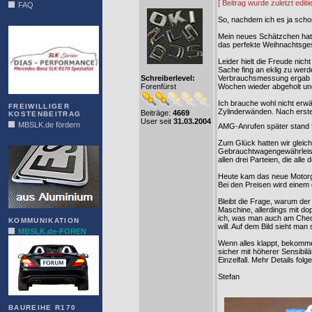
[ Beitrag wurde zuletzt edi
FAQ
So, nachdem ich es ja scho
DIAS
Mein neues Schätzchen hatt
das perfekte Weihnachtsges
Leider hielt die Freude ni
Sache fing an eklig zu wer
Schreiberlevel:
Verbrauchsmessung ergab ei
Forenfürst
Wochen wieder abgeholt und
Ich brauche wohl nicht erwäh
FREIWILLIGER
Zylinderwänden. Nach erste
Beiträge:
4669
KOSTENBEITRAG
User seit
31.03.2004
MBSLK.de fördern
AMG-Anrufen später stand f
ALFRA
Zum Glück hatten wir gleich
Gebrauchtwagengewährleistu
allen drei Parteien, die alle
Heute kam das neue Motorg
Bei den Preisen wird einem
Bleibt die Frage, warum der
Maschine, allerdings mit dop
ich, was man auch am Check
KOMMUNIKATION
will. Auf dem Bild sieht ma
MBSLK.de-FOREN
Wenn alles klappt, bekomme 
sicher mit höherer Sensibil
Einzelfall. Mehr Details fol
Stefan
BAUREIHE R170