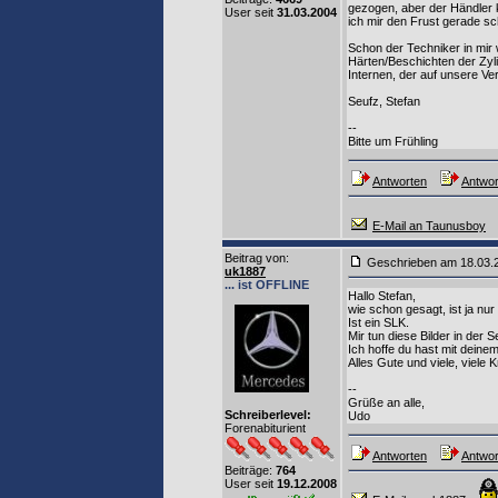
gezogen, aber der Händler 
User seit
31.03.2004
ich mir den Frust gerade sc
Schon der Techniker in mir 
Härten/Beschichten der Zyli
Internen, der auf unsere V
Seufz, Stefan
--
Bitte um Frühling
Antworten
Antwor
E-Mail an Taunusboy
Beitrag von
:
Geschrieben am 18.03
uk1887
... ist OFFLINE
Hallo Stefan,
wie schon gesagt, ist ja nur 
Ist ein SLK.
Mir tun diese Bilder in der 
Ich hoffe du hast mit dein
Alles Gute und viele, viele
--
Grüße an alle,
Schreiberlevel:
Udo
Forenabiturient
Antworten
Antwor
Beiträge:
764
User seit
19.12.2008