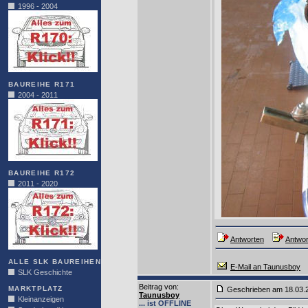
1996 - 2004
BAUREIHE R171
2004 - 2011
BAUREIHE R172
2011 - 2020
Antworten
Antwor
ALLE SLK BAUREIHEN
E-Mail an Taunusboy
SLK Geschichte
Beitrag von
:
MARKTPLATZ
Geschrieben am 18.03
Taunusboy
Kleinanzeigen
... ist OFFLINE