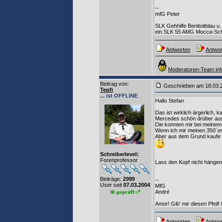
--
mfG Peter
SLK Gehhilfe Benitoitblau u
ein SLK 55 AMG Mocca-Schw
Antworten
Antwor
Moderatoren-Team inf
Beitrag von
:
Geschrieben am 18.03
Tepfi
... ist OFFLINE
Hallo Stefan
Das ist wirklich ärgerlich,
Mercedes schön drüber au
Die konnten mir bei meinem
Wenn ich mir meinen 350´er 
Aber aus dem Grund kaufe ic
Schreiberlevel:
Forenprofessor
Lass den Kopf nicht hängen,
Beiträge:
2999
--
User seit
07.03.2004
MfG
André
Amor! Gib' mir diesen Pfeil!
Antworten
Antwor