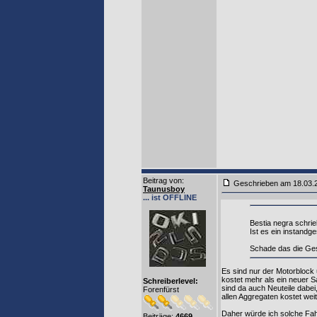
Beitrag von
:
Geschrieben am 18.03
Taunusboy
... ist OFFLINE
Bestia negra schrie
Ist es ein instandg
Schade das die Gesc
Es sind nur der Motorblock 
kostet mehr als ein neuer Sa
Schreiberlevel:
sind da auch Neuteile dabe
Forenfürst
allen Aggregaten kostet wei
Daher würde ich solche Fah
Beiträge:
4669