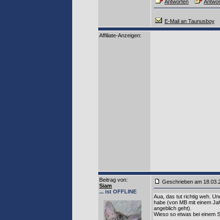
Antworten
Antwor
E-Mail an Taunusboy
Affiliate-Anzeigen:
Beitrag von
:
Geschrieben am 18.03
Siam
... ist OFFLINE
Aua, das tut richtig weh. U
habe (von MB mit einem Ja
angeblich geht).
Wieso so etwas bei einem S