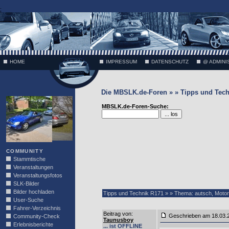
;
HOME
IMPRESSUM
DATENSCHUTZ
@ ADMINI
Die MBSLK.de-Foren » » Tipps und Tech
VÄTH
MBSLK.de-Foren-Suche:
COMMUNITY
Stammtische
Veranstaltungen
Veranstaltungsfotos
SLK-Bilder
Bilder hochladen
Tipps und Technik R171 » » Thema: autsch, Moto
User-Suche
Fahrer-Verzeichnis
Beitrag von
:
Geschrieben am 18.03
Community-Check
Taunusboy
Erlebnisberichte
... ist OFFLINE