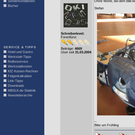
Sonderkonditionen
Ohne Worte, bei dem Bild be
Bücher
Stefan
LINKBLOCK
Schreiberlevel:
Forenfürst
SERVICE & TIPPS
Beiträge:
4669
Hotel und Gastro
User seit
31.03.2004
Werkstatt-Tipps
Reifenservice
Werkstattkosten
KfZ-Kosten-Rechner
Felgenkalkulator
Link-Tipps
Downloads
MBSLK.de-Statistik
Newsletterarchiv
--
Bitte um Frühling