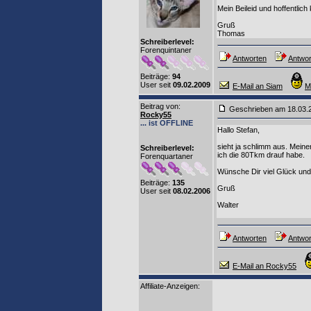
Mein Beileid und hoffentlich
Gruß
Thomas
Schreiberlevel:
Forenquintaner
Antworten
Antwor
Beiträge:
94
User seit
09.02.2009
E-Mail an Siam
M
Beitrag von
:
Geschrieben am 18.03
Rocky55
... ist OFFLINE
Hallo Stefan,
sieht ja schlimm aus. Meine
Schreiberlevel:
ich die 80Tkm drauf habe.
Forenquartaner
Wünsche Dir viel Glück und
Beiträge:
135
Gruß
User seit
08.02.2006
Walter
Antworten
Antwor
E-Mail an Rocky55
Affiliate-Anzeigen: