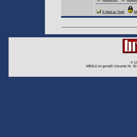
E-Mail an Tepfi
M
© 1
MBSLK ist gemäß Urkunde Nr. 30