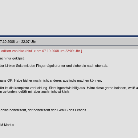
7.10.2008 um 22:07 Uhr
t editiert von blackbird1x am 07.10.2008 um 22:09 Uhr ]
ach nur geklipst.
der Linken Seite mit den Fingernägel drunter und ziehe sie nach oben ab.
ganz OK. Habe bisher noch nicht anderes ausfindig machen können.
rt ist die komplette verkleidung. Sieht irgendwie billig aus. Hätte diese gerne beledert, weiß a
gefunden, gefällt mir aber auch nicht wirklich.
chine beherrscht, der beherrscht den Genuß des Lebens
. M Modus