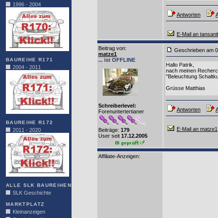
1996 - 2004
Antworten
A
E-Mail an tansani
Beitrag von
:
Geschrieben am 0
matze1
BAUREIHE R171
... ist OFFLINE
Hallo Patrik,
2004 - 2011
nach meinen Recherch
"Beleuchtung Schaltku
Grüsse Matthias
Schreiberlevel:
Antworten
A
Forenuntertertianer
BAUREIHE R172
E-Mail an matze1
2011 - 2020
Beiträge:
179
User seit
17.12.2005
Affiliate-Anzeigen:
ALLE SLK BAUREIHEN
SLK Geschichte
MARKTPLATZ
Kleinanzeigen