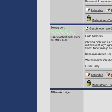
Kennwort: kompresso
Antworten
A
Moderatoren-Tea
Beitrag von
:
Geschrieben am 0
Hallo Allerseits,
User
existiert nicht mehr
bei MBSLK.de
ich weis nicht wie es 
mit beleuchtung? Irg
Sonst findet man ja a
Kann man dieses Teil
Wie bekomme ich über
Gruß Harry
Antworten
A
Moderatoren-Tea
Affiliate-Anzeigen: