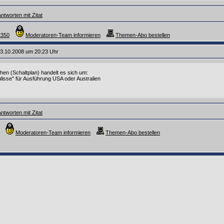
ntworten mit Zitat
t350
Moderatoren-Team informieren
Themen-Abo bestellen
3.10.2008 um 20:23 Uhr
en (Schaltplan) handelt es sich um:
lisse" für Ausführung USA oder Australien
ntworten mit Zitat
Moderatoren-Team informieren
Themen-Abo bestellen