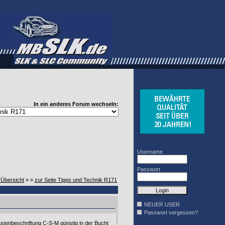
WINDSCHOTT
DESIGN
In ein anderes Forum wechseln:
Username
Passwort
-Übersicht
» »
zur Seite Tipps und Technik R171
NEUER USER
Passwort vergessen?
stenbeschriftung C-S-M günstig in der Bucht