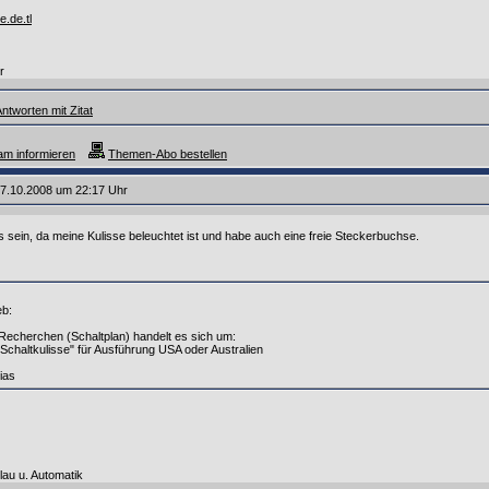
e.de.tl
r
ntworten mit Zitat
m informieren
Themen-Abo bestellen
7.10.2008 um 22:17 Uhr
ein, da meine Kulisse beleuchtet ist und habe auch eine freie Steckerbuchse.
eb:
echerchen (Schaltplan) handelt es sich um:
Schaltkulisse" für Ausführung USA oder Australien
ias
lau u. Automatik