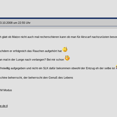
3.10.2008 um 22:55 Uhr
h glatt ob Matze nicht auch mal recherschieren kann ob man für Airscarf nachzurüsten bes
dachdem er erfolgreich das Rauchen aufgehört hat
an mal in der Lunge nach verlangen? Bei mir schon
 freiwillig aufgegeben und nicht ein SLK dafür bekommen obwohl der Entzug eh der selbe ist
chine beherrscht, der beherrscht den Genuß des Lebens
. M Modus
e.de.tl