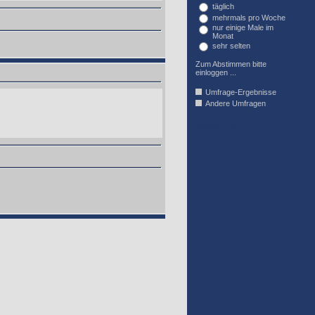
täglich
mehrmals pro Woche
nur einige Male im
Monat
sehr selten
Zum Abstimmen bitte
einloggen ...
Umfrage-Ergebnisse
Andere Umfragen
AFFIL_R_U