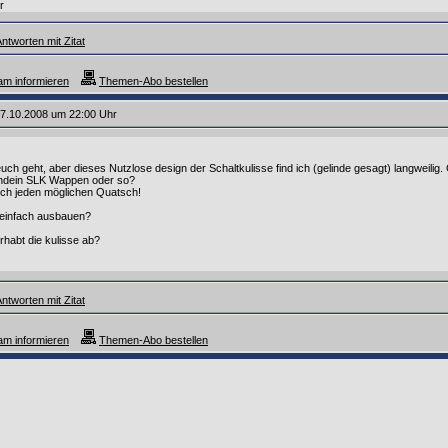
r
ntworten mit Zitat
m informieren
Themen-Abo bestellen
7.10.2008 um 22:00 Uhr
euch geht, aber dieses Nutzlose design der Schaltkulisse find ich (gelinde gesagt) langweilig.
endein SLK Wappen oder so?
uch jeden möglichen Quatsch!
 einfach ausbauen?
habt die kulisse ab?
ntworten mit Zitat
m informieren
Themen-Abo bestellen