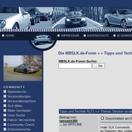
;
HOME
IMPRESSUM
DATENSCHUTZ
@ ADMINI
Die MBSLK.de-Foren » » Tipps und Tech
VÄTH
MBSLK.de-Foren-Suche:
COMMUNITY
Stammtische
Veranstaltungen
Veranstaltungsfotos
SLK-Bilder
Bilder hochladen
Tipps und Technik R171 » » Thema: Stecker an d
User-Suche
Beitrag von
:
Geschrieben am 0
Fahrer-Verzeichnis
tansanit350
... ist OFFLINE
Community-Check
Hallo SLK Gemeinde
Erlebnisberichte
im Rahmen des Umbaus