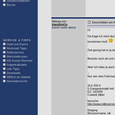
Sonderkonditionen
Bücher
LINKBLOCK
Beitrag von
:
Geschrieben am 0
blackbird1x
(nicht mehr aktiv)
Hi
Da frage ich mich doc
SERVICE & TIPPS
ternehmen muß
Hotel und Gastro
Werkstatt-Tipps
Zeit genug hat er ja 
Reifenservice
Werkstattkosten
Brennts noch ab und 
KfZ-Kosten-Rechner
Felgenkalkulator
Aber ich habs ja auch
Link-Tipps
Downloads
--
Nur wer eine Fahrmas
MBSLK.de-Statistik
Newsletterarchiv
SLK 200 K
5 Gangautomatik inkl
EZ: 10/2005
Cubanit Silber
besuche
http://www.rollerservic
Eingang
Benutzername: slk