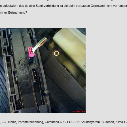
n aufgefallen, das da eine Steckverbindung ist die beim verbauten Originalteil nicht vorhanden
ch, ev.Beleuchtung?
u, 7G-Tronic, Parameterlenkung, Command APS, PDC, HK-Soundsystem, Bi-Xenon, Klima-Com