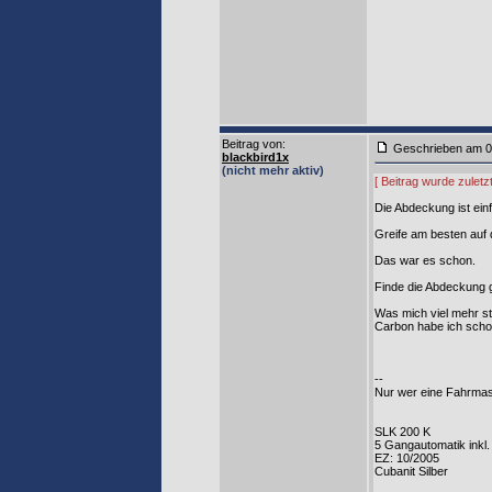
Beitrag von
:
Geschrieben am 0
blackbird1x
(nicht mehr aktiv)
[ Beitrag wurde zuletz
Die Abdeckung ist einf
Greife am besten auf 
Das war es schon.
Finde die Abdeckung 
Was mich viel mehr stö
Carbon habe ich schon 
--
Nur wer eine Fahrmas
SLK 200 K
5 Gangautomatik inkl
EZ: 10/2005
Cubanit Silber