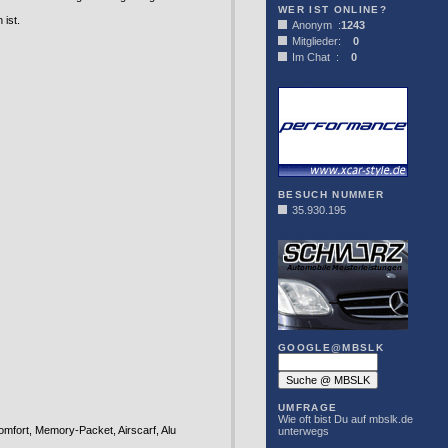
WER IST ONLINE?
 ist.
Anonym :
1243
Mitglieder:
0
Im Chat :
0
XCAR-STYLE
BESUCH NUMMER
35.930.195
DER SCHWARZ
GOOGLE@MBSLK
UMFRAGE
Wie oft bist Du auf mbslk.de
fort, Memory-Packet, Airscarf, Alu
unterwegs