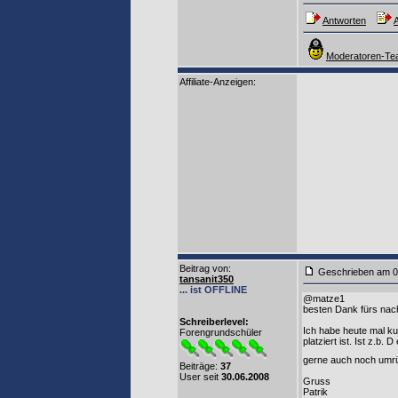
Antworten
A
Moderatoren-Tea
Affiliate-Anzeigen:
Beitrag von
:
Geschrieben am 0
tansanit350
... ist OFFLINE
@matze1
besten Dank fürs na
Schreiberlevel:
Ich habe heute mal ku
Forengrundschüler
platziert ist. Ist z.b
gerne auch noch umrüs
Beiträge:
37
User seit
30.06.2008
Gruss
Patrik