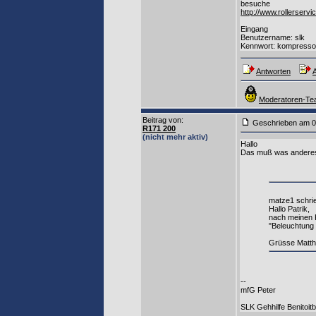
besuche
http://www.rollerservic
Eingang
Benutzername: slk
Kennwort: kompresso
Antworten
A
Moderatoren-Tea
Beitrag von
:
Geschrieben am 0
R171 200
(nicht mehr aktiv)
Hallo
Das muß was anderes s
matze1 schri
Hallo Patrik,
nach meinen R
"Beleuchtung 
Grüsse Matth
--
mfG Peter
SLK Gehhilfe Benitoitb