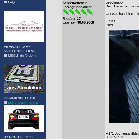
FAQ
geschnappt.
Schreiberlevel:
Beim Einbau ist mir nu
Forengrundschüler
DIAS
Um was handelt es si
Beiträge:
37
Gruss
User seit
30.06.2008
Patrik
FREIWILLIGER
KOSTENBEITRAG
MBSLK.de fördern
ALFRA
KOMMUNIKATION
MBSLK.de-FOREN
--
R171 350 tansanitbla
BAUREIHE R170
8.5/9.5x19"