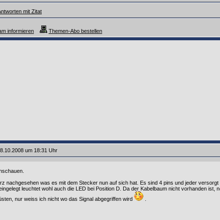
ntworten mit Zitat
m informieren
Themen-Abo bestellen
8.10.2008 um 18:31 Uhr
chschauen.
rz nachgesehen was es mit dem Stecker nun auf sich hat. Es sind 4 pins und jeder versorgt e
. D eingelegt leuchtet wohl auch die LED bei Position D. Da der Kabelbaum nicht vorhanden ist,
ten, nur weiss ich nicht wo das Signal abgegriffen wird
.