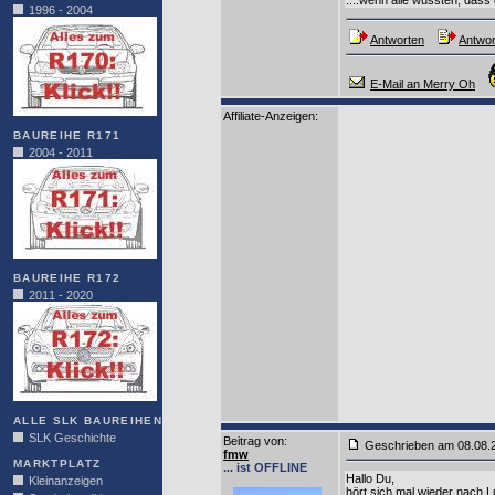
1996 - 2004
Antworten
Antwor
E-Mail an Merry Oh
Affiliate-Anzeigen:
BAUREIHE R171
2004 - 2011
BAUREIHE R172
2011 - 2020
ALLE SLK BAUREIHEN
SLK Geschichte
Beitrag von
:
Geschrieben am 08.08
fmw
MARKTPLATZ
... ist OFFLINE
Hallo Du,
Kleinanzeigen
hört sich mal wieder nach