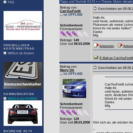
Tipps und Technik R170 » » Thema: Motor vibratio
FAQ
Beitrag von
:
Geschrieben am 08.08
DIAS
CanYouFeelIt
... ist OFFLINE
Hallo ihr,
seid heute, aufeinmal, nahm
Phänomen als meine Lichma
Schreiberlevel:
Könnt ihr mit weiter helfen?
Forenquartaner
Danke
Mfg
Beiträge:
149
User seit
08.03.2006
FREIWILLIGER
Antworten
Antwor
KOSTENBEITRAG
MBSLK.de fördern
E-Mail an CanYouFeelIt
ALFRA
Beitrag von
:
Geschrieben am 08.08
Merry Oh
... ist OFFLINE
CanYouFeelIt schri
Hallo ihr,
seid heute, aufeinm
KOMMUNIKATION
nicht. Ähnliches P
MBSLK.de-FOREN
Könnt ihr mit weiter
Danke
Schreiberlevel:
Mfg
Forenquartaner
Beiträge:
129
Hört sich an, als würden ni
User seit
08.03.2008
--
BAUREIHE R170
....wenn alle wüssten, dass