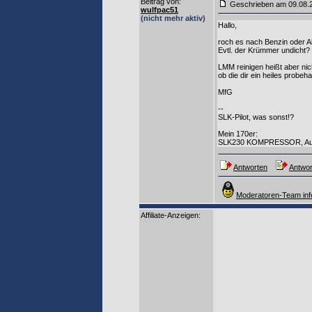
Beitrag von
:
Geschrieben am 09.08
wulfpac51
(nicht mehr aktiv)
Hallo,
roch es nach Benzin oder 
Evtl. der Krümmer undicht?
LMM reinigen heißt aber nic
ob die dir ein heiles probe
MfG
--
SLK-Pilot, was sonst!?
Mein 170er:
SLK230 KOMPRESSOR, Autom
Antworten
Antwor
Moderatoren-Team inf
Affiliate-Anzeigen: