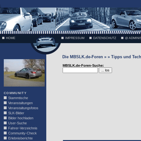
;
HOME
IMPRESSUM
DATENSCHUTZ
@ ADMINI
Die MBSLK.de-Foren » » Tipps und Tech
VÄTH
MBSLK.de-Foren-Suche:
COMMUNITY
Stammtische
Veranstaltungen
Veranstaltungsfotos
SLK-Bilder
Bilder hochladen
User-Suche
Fahrer-Verzeichnis
Community-Check
Erlebnisberichte