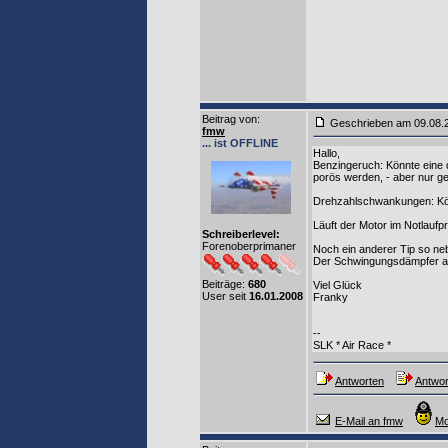
Beitrag von
:
Geschrieben am 09.08
fmw
... ist OFFLINE
Hallo,
Benzingeruch: Könnte eine 
porös werden, - aber nur ge
Drehzahlschwankungen: Könn
Läuft der Motor im Notlauf
Schreiberlevel:
Forenoberprimaner
Noch ein anderer Tip so neb
Der Schwingungsdämpfer an 
Beiträge:
680
Viel Glück
User seit
16.01.2008
Franky
--
SLK * Air Race *
Antworten
Antwor
E-Mail an fmw
Mo