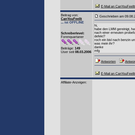
E-Mail an CanYouFeelIt
Beitrag von
:
Geschrieben am 09.08
CanYouFeelIt
... ist OFFLINE
hi,
habe den LMM gereinigt, hat
nach einer erneuten probefah
Schreiberlevel:
defekt?
Forenquartaner
roch ein bisl nach benzin un
was mein ihr?
danke
Beiträge:
149
mfg
User seit
08.03.2006
Antworten
Antwor
E-Mail an CanYouFeelIt
Affiliate-Anzeigen: