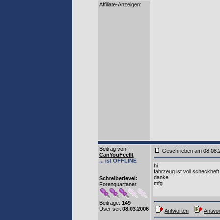
Affiliate-Anzeigen:
Beitrag von
:
Geschrieben am 08.08
CanYouFeelIt
... ist OFFLINE
hi
fahrzeug ist voll scheckheft 
danke
Schreiberlevel:
mfg
Forenquartaner
Beiträge:
149
User seit
08.03.2006
Antworten
Antwor