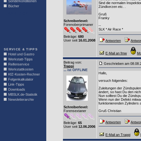
Sonderkonditionen
Sind die normalen Inspekt
Bücher
Zündkerzen etc. .
LINKBLOCK
Gruß
Franky
Schreiberlevel:
Forenoberprimaner
--
SLK * Air Race *
Beiträge:
680
User seit
16.01.2008
Antworten
Antwor
SERVICE & TIPPS
E-Mail an fmw
Mo
Hotel und Gastro
Werkstatt-Tipps
Beitrag von
:
Geschrieben am 08.08
Reifenservice
Trappi
Werkstattkosten
... ist OFFLINE
Hallo,
KfZ-Kosten-Rechner
Felgenkalkulator
versuch folgendes:
Link-Tipps
Zuleitungen der Zündspulen
Downloads
ändert, so hast Du den nich
MBSLK.de-Statistik
Nun solltest Du die Zündspu
Newsletterarchiv
Wenn nun der Defekt mitwand
funktionierenden Zylinders 
Schreiberlevel:
Forensextaner
Gruß Christian
Antworten
Antwor
Beiträge:
65
User seit
12.06.2006
E-Mail an Trappi