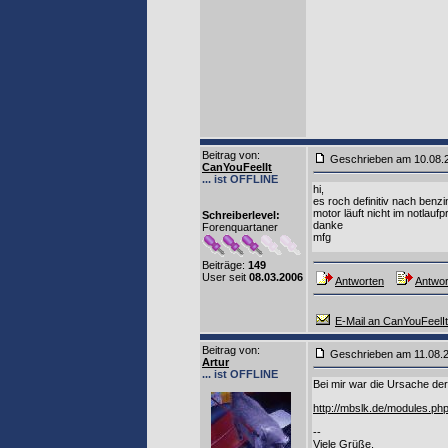
Beitrag von
:
Geschrieben am 10.08.
CanYouFeelIt
... ist OFFLINE
hi,
es roch definitiv nach benzi
motor läuft nicht im notlau
Schreiberlevel:
danke
Forenquartaner
mfg
Beiträge:
149
User seit
08.03.2006
Antworten
Antwor
E-Mail an CanYouFeelIt
Beitrag von
:
Geschrieben am 11.08.
Artur
... ist OFFLINE
Bei mir war die Ursache de
http://mbslk.de/modules.
--
Viele Grüße,