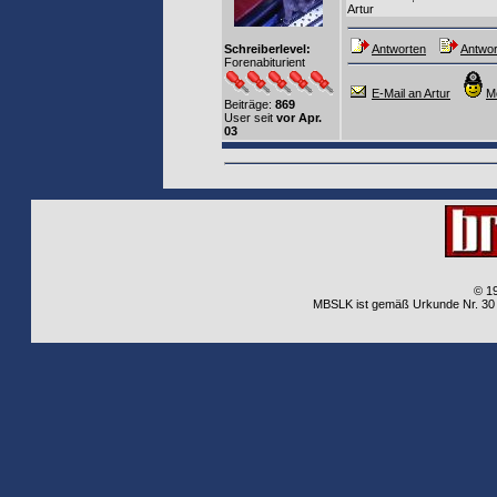
Artur
Schreiberlevel:
Antworten
Antwor
Forenabiturient
E-Mail an Artur
M
Beiträge:
869
User seit
vor Apr.
03
© 1
MBSLK ist gemäß Urkunde Nr. 30