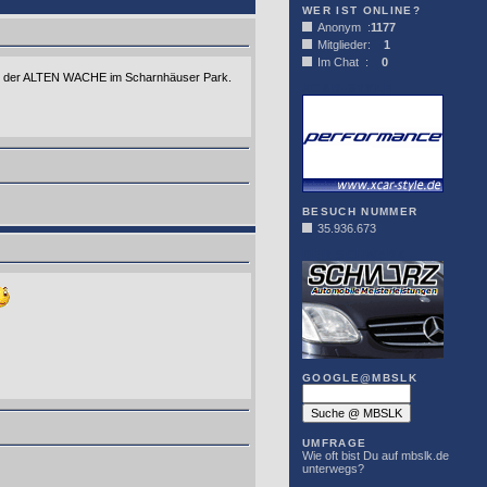
WER IST ONLINE?
Anonym :
1177
Mitglieder:
1
Im Chat :
0
i in der ALTEN WACHE im Scharnhäuser Park.
XCAR-STYLE
BESUCH NUMMER
35.936.673
DER SCHWARZ
GOOGLE@MBSLK
UMFRAGE
Wie oft bist Du auf mbslk.de
unterwegs?