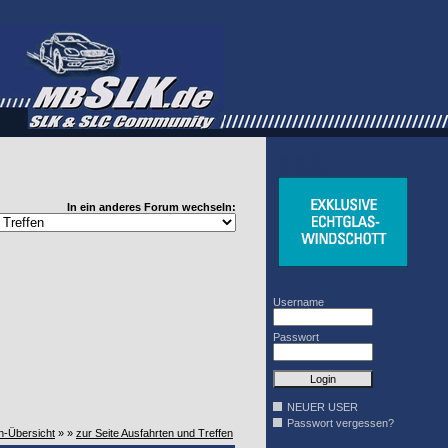
WINDSCHOTT
DESIGN
In ein anderes Forum wechseln:
Username
Passwort
NEUER USER
Passwort vergessen?
n-Übersicht
» »
zur Seite Ausfahrten und Treffen