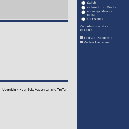
täglich
mehrmals pro Woche
nur einige Male im
Monat
sehr selten
Zum Abstimmen bitte
einloggen ...
Umfrage-Ergebnisse
Andere Umfragen
AFFIL_R_U
n-Übersicht
» »
zur Seite Ausfahrten und Treffen