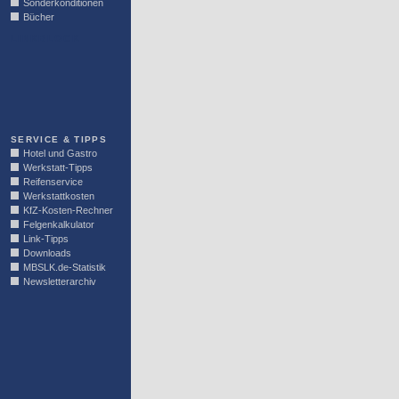
Sonderkonditionen
Bücher
LINKBLOCK
SERVICE & TIPPS
Hotel und Gastro
Werkstatt-Tipps
Reifenservice
Werkstattkosten
KfZ-Kosten-Rechner
Felgenkalkulator
Link-Tipps
Downloads
MBSLK.de-Statistik
Newsletterarchiv