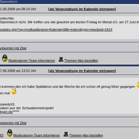
r Stammtisch
 21.06.2008 um 08:14 Uhr
[als Veranstaltung im Kalender eintragen]
mtischler,
Stammtisch nicht. Wir treffen uns wie gewohnt am letzten Freitag im Monat d.h. am 27.Jun
/modules.php?op=modload&name=Kalender&file=index&type=view&eid=1614
ntworten mit Zitat
Moderatoren-Team informieren
Themen-Abo bestellen
 27.06.2008 um 13:21 Uhr
[als Veranstaltung im Kalender eintragen]
ht kommen,den ich habe Spätdienst und die Woche bin ich schon oft genug füher gegangen
ten mal
 speedy63,
aben aus der Schwabenmetropole!
ttgart.de/
*****
ntworten mit Zitat
y63
Moderatoren-Team informieren
Themen-Abo bestellen