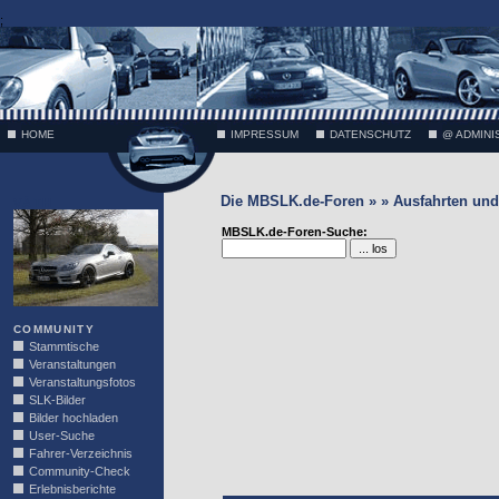
;
HOME
IMPRESSUM
DATENSCHUTZ
@ ADMINI
Die MBSLK.de-Foren » » Ausfahrten und 
VÄTH
MBSLK.de-Foren-Suche:
COMMUNITY
Stammtische
Veranstaltungen
Veranstaltungsfotos
SLK-Bilder
Bilder hochladen
User-Suche
Fahrer-Verzeichnis
Community-Check
Erlebnisberichte