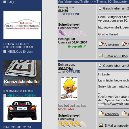
Ausfahrten und Treffen » » Thema: 90. Stuttgarte
FAQ
Beitrag von
:
Geschrieben am
DIAS
SLK56
... ist OFFLINE
Liebe Stuttgarter Stam
vergesst unseren 90. 
Schreiberlevel:
http://www.mbslk.de
Forensextaner
Grüßle Harald
Beiträge:
50
User seit
04.04.2004
FREIWILLIGER
Antworten
A
KOSTENBEITRAG
MBSLK.de fördern
E-Mail an SLK56
ALFRA
Beitrag von
:
Geschrieben am
speedy63
... ist OFFLINE
Hi Leute,
kann leider heute nic
Sorry, bis zum nächs
KOMMUNIKATION
--
MBSLK.de-FOREN
Grüße von Vice alias
dem Spanischen Schw
*****
http://www.slk-stu
Antworten
A
Schreiberlevel:
Forenkönig
E-Mail an speed
BAUREIHE R170