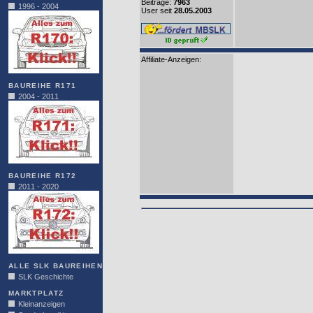
Beiträge:
7963
1996 - 2004
User seit
28.05.2003
Affiliate-Anzeigen:
BAUREIHE R171
2004 - 2011
BAUREIHE R172
2011 - 2020
ALLE SLK BAUREIHEN
SLK Geschichte
MARKTPLATZ
Kleinanzeigen