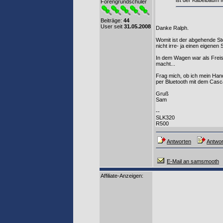
ist der Kabelbaum f
Forengrundschüler
Beiträge:
44
User seit
31.05.2008
Danke Ralph.
Womit ist der abgehende Ste
nicht irre- ja einen eigenen 
In dem Wagen war als Freisp
macht...
Frag mich, ob ich mein Ha
per Bluetooth mit dem Casc
Gruß
Sam
--
SLK320
R500
Antworten
Antwor
E-Mail an samsmooth
Affiliate-Anzeigen: