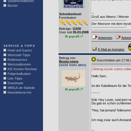
Sonderkonditionen
Bücher
LINKBLOCK
--
Schreiberlevel:
Gruß aus Meenz / Werner
Forenkaiser
------------------------------
Der Meenzer mit dem mystic
------------------------------
Beiträge:
11930
User seit
05.03.2008
Antworten
Antwor
SERVICE & TIPPS
E-Mail an kwmainz
Hotel und Gastro
Werkstatt-Tipps
Beitrag von
:
Reifenservice
Geschrieben am 17.06
Bestia negra
Werkstattkosten
(nicht mehr aktiv)
KfZ-Kosten-Rechner
[ Beitrag wurde zuletzt edi
Felgenkalkulator
Hallo Sam,
Link-Tipps
Downloads
ist der Kabelbaum für die T
MBSLK.de-Statistik
Newsletterarchiv
-------
Edit: Hey Leute, seid jetzt 
Da gab es schon schlimmer
"Hey, hat jemand Teilenum
Ich mag zwar auch Anstand, 
--