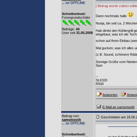
... ist OFFLINE
[ Beitrag wurde zuletzt edi
Schreiberlevel:
Dann nochmals hallo
Forengrundschüler
Nunja, bin seit ca. 2 Wochen
Beiträge:
44
Hab direkt den Kühlergrill
User seit
31.05.2008
eingebaut, was ich als Tech
schon auf ihren Einbau (wen
Mal gucken, was ich alles 
(z.B. Sound, schönere Räde
Sonnige Grüße vom Niederr
Sam
--
SLK320
R500
Antworten
Antwor
E-Mail an samsmooth
Beitrag von
:
Geschrieben am 18.06
samsmooth
... ist OFFLINE
Schreiberlevel: