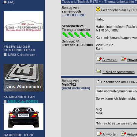
Tipps und Technik R170 » » Thema: unbekannte 
FAQ
Beitrag von
:
DIAS
Geschrieben am 17.06
samsmooth
... ist OFFLINE
Hallo.
Schreiberlevel:
Habe hinter meinem Radio e
Forengrundschüler
A 170 540 7007
Kann mir jemand sagen, wo
Beiträge:
44
User seit
31.05.2008
Viele Grüße
FREIWILLIGER
Sam
KOSTENBEITRAG
MBSLK.de fördern
Antworten
Antwor
ALFRA
E-Mail an samsmooth
Beitrag von
:
Geschrieben am 17.06
Meik7611
(nicht mehr aktiv)
Hallo und willkommen im F
KOMMUNIKATION
Sorry, kann ich leider nicht.
MBSLK.de-FOREN
--
MfG
Meik
______________________
"Mir reicht es zu wissen, da
Antworten
Antwor
BAUREIHE R170