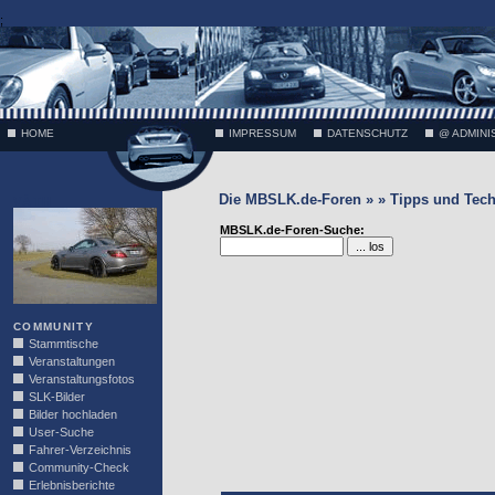
;
HOME
IMPRESSUM
DATENSCHUTZ
@ ADMINI
Die MBSLK.de-Foren » » Tipps und Tech
VÄTH
MBSLK.de-Foren-Suche:
COMMUNITY
Stammtische
Veranstaltungen
Veranstaltungsfotos
SLK-Bilder
Bilder hochladen
User-Suche
Fahrer-Verzeichnis
Community-Check
Erlebnisberichte