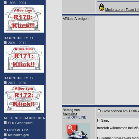
1996 - 2004
Moderatoren-Team inf
Affiliate-Anzeigen:
BAUREIHE R171
2004 - 2011
BAUREIHE R172
2011 - 2020
Beitrag von
:
Geschrieben am 17.06
kwmainz
... ist OFFLINE
ALLE SLK BAUREIHEN
Hi Sam,
SLK Geschichte
herzlich willkommen bei MB
MARKTPLATZ
Kleinanzeigen
Du kannst ruhig etwas mehr