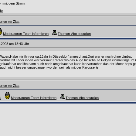
n mit dem Strom.
de
rten mit Zitat
Moderatoren-Team informieren
Themen-Abo bestellen
6.2008 um 18:43 Uhr
 Wagen.Habe mir ihn vor ca.1Jahr in Düsseldorf angeschaut.Dort war er noch ohne Umbau.
 verbastelt.Leder innen war versaut.Kratzer wo das Auge hinschaute.Felgen einmal ringsum
kauft hat und ihn dann auch noch umgebaut hat kann ich verstehen das der Motor hops ge
 auch nicht besser umgegangen worden sein als mit der Karosserie.
rten mit Zitat
l
Moderatoren-Team informieren
Themen-Abo bestellen