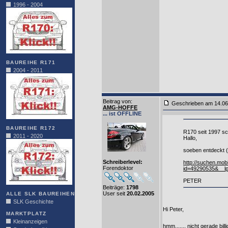
1996 - 2004
BAUREIHE R171
2004 - 2011
Beitrag von
:
Geschrieben am 14.0
AMG-HOFFE
... ist OFFLINE
BAUREIHE R172
R170 seit 1997 sc
2011 - 2020
Hallo,
soeben entdeckt (h
Schreiberlevel:
http://suchen.mob
Forendoktor
id=49290535&__l
PETER
Beiträge:
1798
User seit
20.02.2005
ALLE SLK BAUREIHEN
SLK Geschichte
Hi Peter,
MARKTPLATZ
Kleinanzeigen
hmm....... nicht gerade b