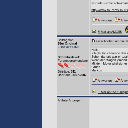
Nur tote Fische schwimme
http://www.slk-rems-murr.
Antworten
Antwo
E-Mail an AMG55
Beitrag von
:
Geschrieben am 14.0
55er Original
... ist OFFLINE
Hallo.
Ich glaube ich kenne den
Schon damals war er total
Schreiberlevel:
Wenn den Wagen jemand ge
Forenobersekundaner
Mit dem Motor wird sicher
Gruss
Markus
Beiträge:
311
User seit
18.07.2007
Antworten
Antwo
E-Mail an 55er Origina
Affiliate-Anzeigen: