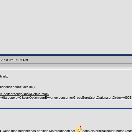
6.2008 um 14:06 Uhr
hrieb:
offentlich funzt der link)
ile.de/fahrzeuge/showDetails.html?
p=6&scopeId=C&sortOption.sortBy=price.consumerGrossEuro&sortOption.sortOrder=AS
illig, wenn man bedenkt das er einen Motorschaden hat
denn ein original neuer Motor kost