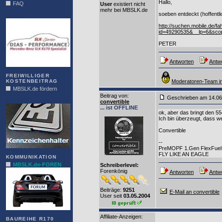
Hallo,
FAQ
User
existiert nicht
mehr bei MBSLK.de
soeben entdeckt (hoffentlic
DIAS
http://suchen.mobile.de/f
id=49290535&__lp=6&sco
PETER
Antworten
Antwo
FREIWILLIGER
KOSTENBEITRAG
Moderatoren-Team in
MBSLK.de fördern
Beitrag von
:
Geschrieben am 14.0
ALFRA
convertible
... ist OFFLINE
ok, aber das bringt den 5
Ich bin überzeugt, dass w
Convertible
--
PreMOPF 1.Gen FlexFuel
FLY LIKE AN EAGLE
KOMMUNIKATION
MBSLK.de-FOREN
Schreiberlevel:
Forenkönig
Antworten
Antwo
Beiträge:
9251
E-Mail an convertible
User seit
03.05.2004
Affiliate-Anzeigen:
BAUREIHE R170