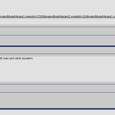
&makeModelVariant1.makeId=17200&makeModelVariant1.modelId=114&makeModelVariant
muß man sich nicht wundern.