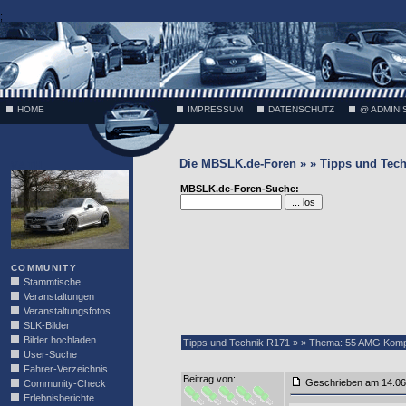
;
HOME
IMPRESSUM
DATENSCHUTZ
@ ADMINI
Die MBSLK.de-Foren » » Tipps und Tech
VÄTH
MBSLK.de-Foren-Suche:
COMMUNITY
Stammtische
Veranstaltungen
Veranstaltungsfotos
SLK-Bilder
Bilder hochladen
Tipps und Technik R171 » » Thema: 55 AMG Komp
User-Suche
Fahrer-Verzeichnis
Beitrag von
:
Geschrieben am 14.0
Community-Check
Erlebnisberichte