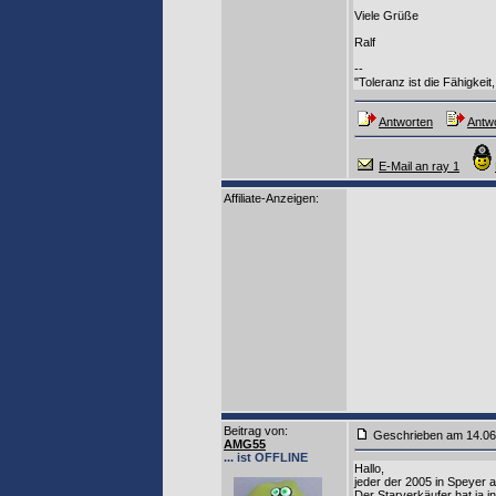
Viele Grüße
Ralf
--
"Toleranz ist die Fähigkeit
Antworten
Antwo
E-Mail an ray 1
Affiliate-Anzeigen:
Beitrag von
:
Geschrieben am 14.0
AMG55
... ist OFFLINE
Hallo,
jeder der 2005 in Speyer 
Der Starverkäufer hat ja 