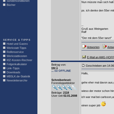
Sonderkonditionen
Nun müsste man sich halt 
Bücher
ps. ich denke den 55er mi
LINKBLOCK
--
Gruß aus Weingarten
Ralf
"Der mit dem 55er tanzt"
SERVICE & TIPPS
Hotel und Gastro
Antworten
Antwo
Werkstatt-Tipps
Reifenservice
Werkstattkosten
E-Mail an AMG-HOF
KfZ-Kosten-Rechner
Felgenkalkulator
Beitrag von
:
Geschrieben am 14.0
ray 1
Link-Tipps
... ist OFFLINE
Downloads
Hallo,
MBSLK.de-Statistik
Schreiberlevel:
Newsletterarchiv
gehe eher mal davon aus,d
Forendoppeldoktor
wieso der motor schon hin
Beiträge:
2118
User seit
02.01.2008
ich war mal bei carlsson,
einen super job