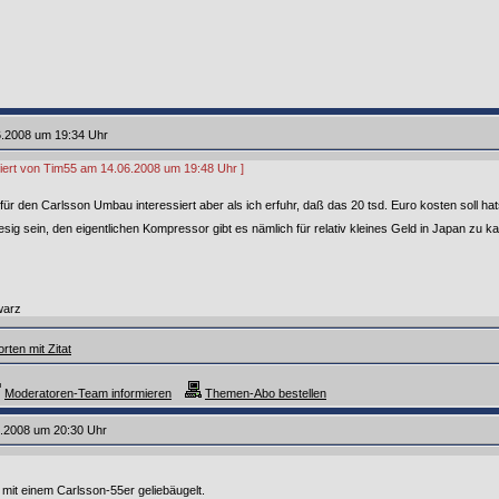
6.2008 um 19:34 Uhr
itiert von Tim55 am 14.06.2008 um 19:48 Uhr ]
 für den Carlsson Umbau interessiert aber als ich erfuhr, daß das 20 tsd. Euro kosten soll 
ig sein, den eigentlichen Kompressor gibt es nämlich für relativ kleines Geld in Japan zu k
warz
rten mit Zitat
Moderatoren-Team informieren
Themen-Abo bestellen
6.2008 um 20:30 Uhr
mit einem Carlsson-55er geliebäugelt.