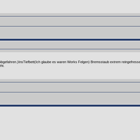
 Abgefahren.)InsTiefbett(Ich glaube es waren Works Felgen) Bremsstaub extrem reingefresse
ht.