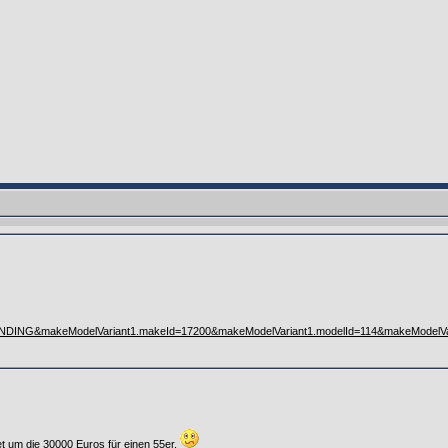
CENDING&makeModelVariant1.makeId=17200&makeModelVariant1.modelId=114&makeModel
et um die 30000 Euros für einen 55er.