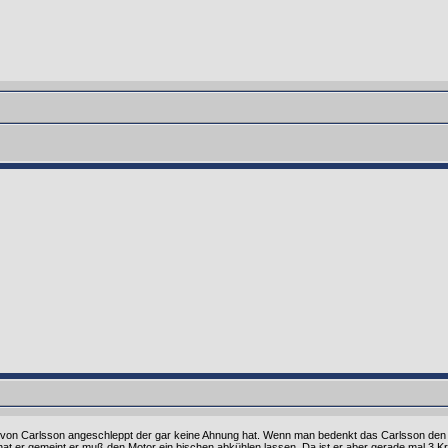
er von Carlsson angeschleppt der gar keine Ahnung hat. Wenn man bedenkt das Carlsson den
hat er gemeint er muß den Motor ein bischen abkühlen lassen. Da ist er aber gerade mal 3 Kr