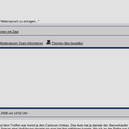
, Widerspruch zu ertragen..."
rten mit Zitat
Moderatoren-Team informieren
Themen-Abo bestellen
6.2008 um 14:52 Uhr
auf dem Treffen war kennt ja den Carlsson Umbau. Das Auto hat ja damals der Starverkäuf
in Speyer eine Vorführung gezeigt wo man bei ihm mitfahren konnte. Wo ich an der Reihe war 