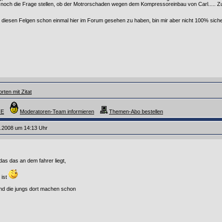
noch die Frage stellen, ob der Motrorschaden wegen dem Kompressoreinbau von Carl..... Zu
t diesen Felgen schon einmal hier im Forum gesehen zu haben, bin mir aber nicht 100% sich
rten mit Zitat
FE
Moderatoren-Team informieren
Themen-Abo bestellen
6.2008 um 14:13 Uhr
as das an dem fahrer liegt,
 ist
und die jungs dort machen schon