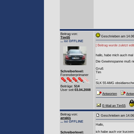
Beitrag von
:
Geschrieben am 14.0
Tim55
... ist OFFLINE
[ Beitrag wurde zuletzt ed
hallo, habe mich auch mal
Die Gewinnspanne muß ries
Gruß
Schreiberlevel:
Tim
Forenoberprimaner
--
SLK 55 AMG obsidiansch
Beiträge:
514
User seit
03.04.2008
Antworten
Antwo
E-Mail an Tim55
Beitrag von
:
Geschrieben am 14.0
arrakis
... ist OFFLINE
Hallo,
ich habe auch vor kurzem 
Schreiberlevel: