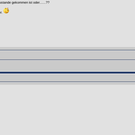
stande gekommen ist oder.......??
er.