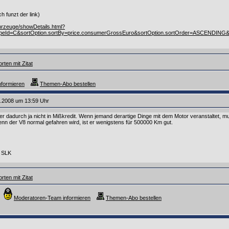
h funzt der link)
ahrzeuge/showDetails.html?
peId=C&sortOption.sortBy=price.consumerGrossEuro&sortOption.sortOrder=ASCENDING
rten mit Zitat
formieren
Themen-Abo bestellen
6.2008 um 13:59 Uhr
5er dadurch ja nicht in Mißkredit. Wenn jemand derartige Dinge mit dem Motor veranstaltet, 
enn der V8 normal gefahren wird, ist er wenigstens für 500000 Km gut.
 SLK
rten mit Zitat
Moderatoren-Team informieren
Themen-Abo bestellen