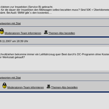
 kleinen zur Inspektion (Service B) gebracht.
 für die dauer der Inspektion den Mietwagen selbst bezahlen muss? Sind 50€ + Überkilometer
ämt. Bei Audi / BMW gibt´s den kostenlos....
ntworten mit Zitat
Moderatoren-Team informieren
Themen-Abo bestellen
8.11.2007 um 18:39 Uhr
nachvollziehen bekomme immer ein Leihfahrzeug quer Beet durch's DC-Programm ohne Kosten
er Werkstatt gekauft?
ntworten mit Zitat
Moderatoren-Team informieren
Themen-Abo bestellen