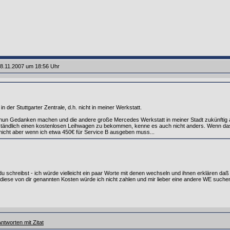
8.11.2007 um 18:56 Uhr
 in der Stuttgarter Zentrale, d.h. nicht in meiner Werkstatt.
nun Gedanken machen und die andere große Mercedes Werkstatt in meiner Stadt zukünftig a
ständlich einen kostenlosen Leihwagen zu bekommen, kenne es auch nicht anders. Wenn das
 nicht aber wenn ich etwa 450€ für Service B ausgeben muss...
s du schreibst - ich würde vielleicht ein paar Worte mit denen wechseln und ihnen erklären d
iese von dir genannten Kosten würde ich nicht zahlen und mir lieber eine andere WE suche
ntworten mit Zitat