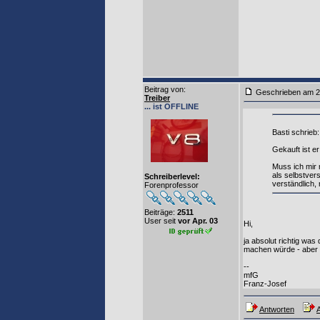
Beitrag von
:
Geschrieben am 2
Treiber
... ist OFFLINE
Basti schrieb:
Gekauft ist er
Muss ich mir 
als selbstver
Schreiberlevel:
verständlich,
Forenprofessor
Beiträge:
2511
User seit
vor Apr. 03
Hi,
ja absolut richtig wa
machen würde - aber d
--
mfG
Franz-Josef
Antworten
A