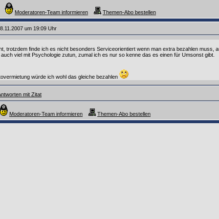
Moderatoren-Team informieren
Themen-Abo bestellen
8.11.2007 um 19:09 Uhr
cht, trotzdem finde ich es nicht besonders Serviceorientiert wenn man extra bezahlen muss,
auch viel mit Psychologie zutun, zumal ich es nur so kenne das es einen für Umsonst gibt.
tovermietung würde ich wohl das gleiche bezahlen
ntworten mit Zitat
Moderatoren-Team informieren
Themen-Abo bestellen