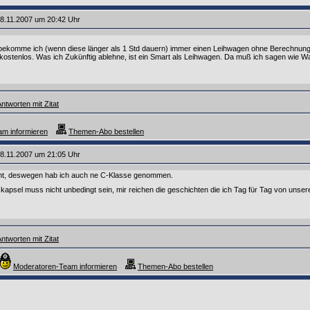
8.11.2007 um 20:42 Uhr
 bekomme ich (wenn diese länger als 1 Std dauern) immer einen Leihwagen ohne Berechnun
kostenlos. Was ich Zukünftig ablehne, ist ein Smart als Leihwagen. Da muß ich sagen wie Walt
ntworten mit Zitat
m informieren
Themen-Abo bestellen
8.11.2007 um 21:05 Uhr
ht, deswegen hab ich auch ne C-Klasse genommen.
kapsel muss nicht unbedingt sein, mir reichen die geschichten die ich Tag für Tag von 
ntworten mit Zitat
Moderatoren-Team informieren
Themen-Abo bestellen