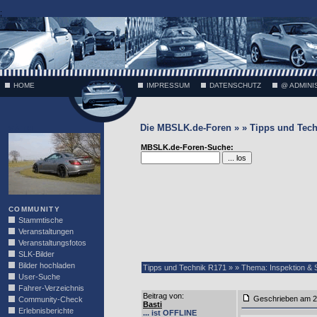
;
HOME
IMPRESSUM
DATENSCHUTZ
@ ADMINI
Die MBSLK.de-Foren » » Tipps und Tech
VÄTH
MBSLK.de-Foren-Suche:
COMMUNITY
Stammtische
Veranstaltungen
Veranstaltungsfotos
SLK-Bilder
Bilder hochladen
Tipps und Technik R171 » » Thema: Inspektion & 
User-Suche
Fahrer-Verzeichnis
Beitrag von
:
Geschrieben am 2
Community-Check
Basti
Erlebnisberichte
... ist OFFLINE