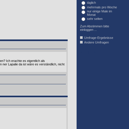
täglich
mehrmals pro Woche
nur einige Male im
Monat
sehr selten
Zum Abstimmen bitte
einloggen ...
Umfrage-Ergebnisse
Andere Umfragen
AFFIL_R_U
? Ich erachte es eigentlich als
er Lapalie da ist wäre es verständlich, nicht