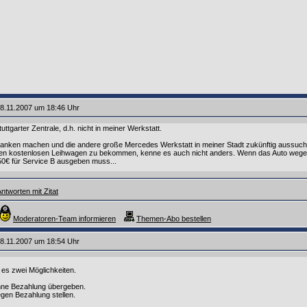
8.11.2007 um 18:46 Uhr
tuttgarter Zentrale, d.h. nicht in meiner Werkstatt.
anken machen und die andere große Mercedes Werkstatt in meiner Stadt zukünftig aussuchen
nen kostenlosen Leihwagen zu bekommen, kenne es auch nicht anders. Wenn das Auto wegen n
50€ für Service B ausgeben muss...
ntworten mit Zitat
Moderatoren-Team informieren
Themen-Abo bestellen
8.11.2007 um 18:54 Uhr
t es zwei Möglichkeiten.
ohne Bezahlung übergeben.
egen Bezahlung stellen.