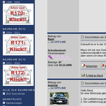
1996 - 2004
BAUREIHE R171
2004 - 2011
Beitrag von
:
Geschrieben am 2
Basti
... ist OFFLINE
Gekauft ist er in der S
Muss ich mir nun Ged
Schreiberlevel:
selbstverständlich ei
Forensextaner
aber wenn ich etwa 4
BAUREIHE R172
Beiträge:
67
2011 - 2020
User seit
16.12.2006
Antworten
A
E-Mail an Basti
Beitrag von
:
Geschrieben am 2
guterrat
... ist OFFLINE
ALLE SLK BAUREIHEN
Hallo Basti,
für eine Werkstatt gib
SLK Geschichte
1. Ein Leihfahrzeug 
MARKTPLATZ
2. Ein Leihfahrzeug g
Kleinanzeigen