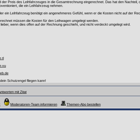
rd der Preis des Leihfahrzeuges in die Gesamtrechnung eingerechnet. Das hat den Nachteil, 
ubventioniert, die ein Leihfahrzeug nehmen.
, der ein Leihfahrzeug benötigt ein angenehmeres Gefühl, wenn er die Kosten nicht auf der Rec
rechnet müssen die Kosten für den Leihwagen umgelegt werden.
 lieber, wenn dies offen auf der Rechnung geschieht, und nicht verdeckt umgelegt wird.
.tl
e.vu
eb.de
 dein Schutzengel fliegen kann!
ntworten mit Zitat
t
Moderatoren-Team informieren
Themen-Abo bestellen