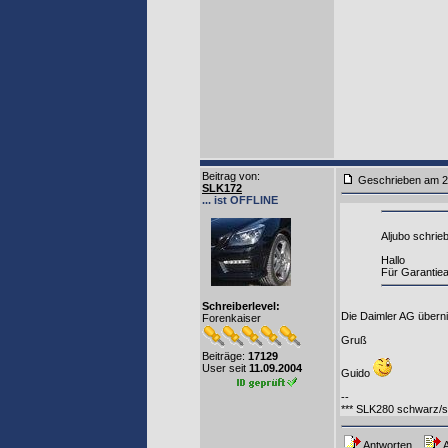
Beitrag von
:
Geschrieben am 2
SLK172
... ist OFFLINE
Aljubo schrieb
Hallo
Für Garantie
Schreiberlevel:
Die Daimler AG überni
Forenkaiser
Gruß
Beiträge:
17129
User seit
11.09.2004
Guido
--
*** SLK280 schwarz/s
Antworten
A