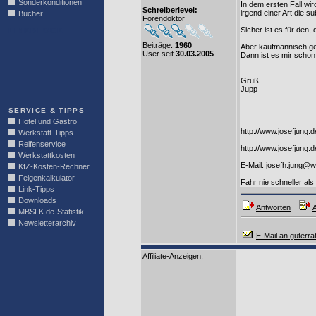
Sonderkonditionen
In dem ersten Fall wi
Schreiberlevel:
irgend einer Art die s
Bücher
Forendoktor
Sicher ist es für den
LINKBLOCK
Beiträge:
1960
Aber kaufmännisch ge
User seit
30.03.2005
Dann ist es mir schon
Gruß
Jupp
SERVICE & TIPPS
Hotel und Gastro
--
http://www.josefjung.de
Werkstatt-Tipps
Reifenservice
http://www.josefjung.d
Werkstattkosten
E-Mail:
josefh.jung@w
KfZ-Kosten-Rechner
Felgenkalkulator
Fahr nie schneller als
Link-Tipps
Downloads
Antworten
A
MBSLK.de-Statistik
Newsletterarchiv
E-Mail an guterra
Affiliate-Anzeigen: