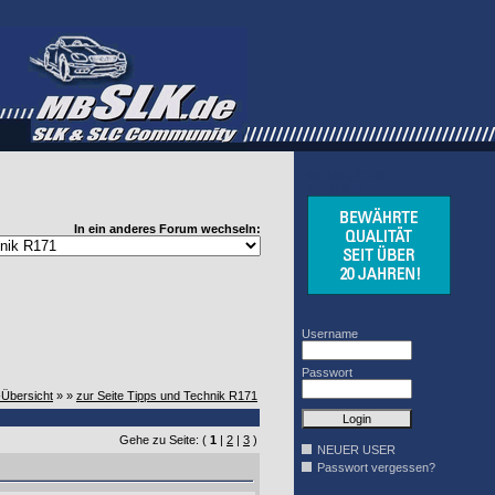
WINDSCHOTT
DESIGN
In ein anderes Forum wechseln:
Username
Passwort
-Übersicht
» »
zur Seite Tipps und Technik R171
Gehe zu Seite: (
1
|
2
|
3
)
NEUER USER
Passwort vergessen?