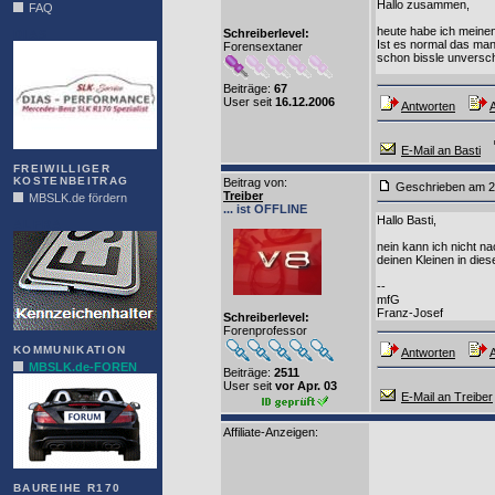
Hallo zusammen,
FAQ
heute habe ich meinen
Schreiberlevel:
DIAS
Ist es normal das man
Forensextaner
schon bissle unversch
Beiträge:
67
User seit
16.12.2006
Antworten
A
E-Mail an Basti
FREIWILLIGER
KOSTENBEITRAG
Beitrag von
:
Geschrieben am 2
Treiber
MBSLK.de fördern
... ist OFFLINE
Hallo Basti,
ALFRA
nein kann ich nicht 
deinen Kleinen in dies
--
mfG
Franz-Josef
Schreiberlevel:
Forenprofessor
KOMMUNIKATION
Antworten
A
MBSLK.de-FOREN
Beiträge:
2511
User seit
vor Apr. 03
E-Mail an Treiber
Affiliate-Anzeigen:
BAUREIHE R170