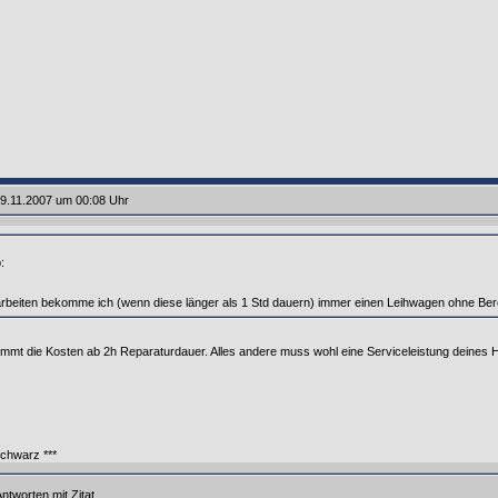
9.11.2007 um 00:08 Uhr
:
arbeiten bekomme ich (wenn diese länger als 1 Std dauern) immer einen Leihwagen ohne Be
mmt die Kosten ab 2h Reparaturdauer. Alles andere muss wohl eine Serviceleistung deines H
chwarz ***
ntworten mit Zitat