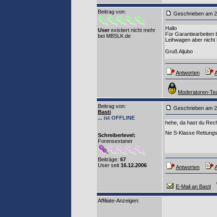
Beitrag von
:
Geschrieben am 2
Hallo
User
existiert nicht mehr
Für Garantiearbeiten
bei MBSLK.de
Leihwagen aber nicht 
Gruß Aljubo
Antworten
A
Moderatoren-Tea
Beitrag von
:
Geschrieben am 2
Basti
... ist OFFLINE
hehe, da hast du Rec
Ne S-Klasse Rettungs
Schreiberlevel:
Forensextaner
Beiträge:
67
User seit
16.12.2006
Antworten
A
E-Mail an Basti
Affiliate-Anzeigen: