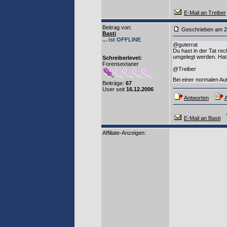
E-Mail an Treiber
Beitrag von
:
Geschrieben am 2
Basti
... ist OFFLINE
@guterrat
Du hast in der Tat re
umgelegt werden. Hat 
Schreiberlevel:
Forensextaner
@Treiber
Bei einer normalen Au
Beiträge:
67
User seit
16.12.2006
Antworten
A
E-Mail an Basti
Affiliate-Anzeigen: