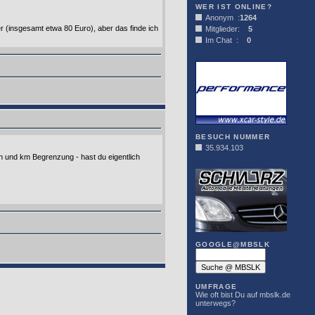
WER IST ONLINE?
Anonym :
1264
 (insgesamt etwa 80 Euro), aber das finde ich
Mitglieder:
5
Im Chat :
0
XCAR-STYLE
BESUCH NUMMER
35.934.103
 und km Begrenzung - hast du eigentlich
DER SCHWARZ
GOOGLE@MBSLK
UMFRAGE
Wie oft bist Du auf mbslk.de
unterwegs?