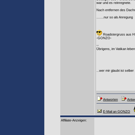
war und es reinregnete.
Nach entfernen des Dachm
........nur so als Anregung
Roadstergruss aus 
-GONZO-
--
Übrigens, im Vatikan leben
...wer mir glaubt ist selber
Antworten
Antwo
E-Mail an GONZO
Affiliate-Anzeigen: