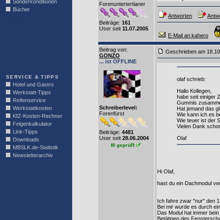
Sonderkonditionen
Forenuntertertianer
Bücher
Antworten
Antwo
LINKBLOCK
Beiträge:
161
User seit
11.07.2005
E-Mail an kahero
Beitrag von
:
Geschrieben am 18.1
GONZO
... ist OFFLINE
SERVICE & TIPPS
olaf schrieb:
Hotel und Gastro
Hallo Kollegen,
Werkstatt-Tipps
habe seit einige
Reifenservice
Gummis zusammen 
Schreiberlevel:
Werkstattkosten
Hat jemand das gl
Forenfürst
Wie kann ich es 
KfZ-Kosten-Rechner
Wie teuer ist der 
Felgenkalkulator
Vielen Dank scho
Link-Tipps
Beiträge:
4481
User seit
28.06.2004
Olaf
Downloads
MBSLK.de-Statistik
Newsletterarchiv
Hi Olaf,
hast du ein Dachmodul ve
Ich fahre zwar "nur" den 
Bei mir wurde es durch e
Das Modul hat immer bein 
Betätigen des Fensterschal