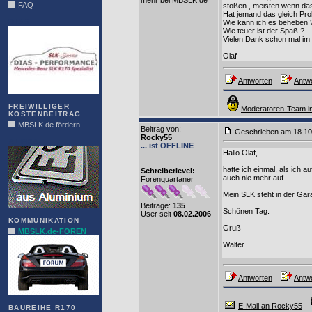
mehr bei MBSLK.de
FAQ
stoßen , meisten wenn das
Hat jemand das gleich Pr
DIAS
Wie kann ich es beheben 
Wie teuer ist der Spaß ?
Vielen Dank schon mal im
Olaf
Antworten
Antwo
FREIWILLIGER
Moderatoren-Team in
KOSTENBEITRAG
MBSLK.de fördern
Beitrag von
:
Geschrieben am 18.1
Rocky55
ALFRA
... ist OFFLINE
Hallo Olaf,
hatte ich einmal, als ich 
Schreiberlevel:
auch nie mehr auf.
Forenquartaner
Mein SLK steht in der Gar
Beiträge:
135
Schönen Tag.
User seit
08.02.2006
KOMMUNIKATION
Gruß
MBSLK.de-FOREN
Walter
Antworten
Antwo
E-Mail an Rocky55
BAUREIHE R170