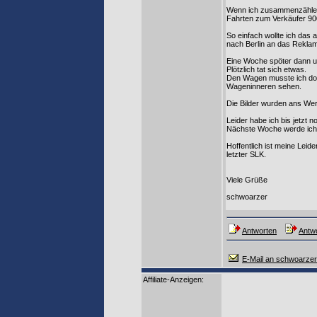
Wenn ich zusammenzähle, wa
Fahrten zum Verkäufer 90
So einfach wollte ich das a
nach Berlin an das Rekla
Eine Woche spöter dann u
Plötzlich tat sich etwas.
Den Wagen musste ich dor
Wageninneren sehen.
Die Bilder wurden ans Wer
Leider habe ich bis jetzt
Nächste Woche werde ich 
Hoffentlich ist meine Leid
letzter SLK.
Viele Grüße
schwoarzer
Antworten
Antwo
E-Mail an schwoarzer
Affiliate-Anzeigen: