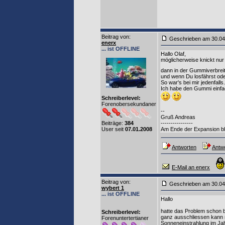
Beitrag von
:
Geschrieben am 30.0
enerx
... ist OFFLINE
Hallo Olaf,
möglicherweise knickt nur
dann in der Gummiverbreit
und wenn Du losfährst oder 
So war's bei mir jedenfalls.
Ich habe den Gummi einfach
Schreiberlevel:
Forenobersekundaner
--
Gruß Andreas
Beiträge:
384
----------------
User seit
07.01.2008
Am Ende der Expansion ble
Antworten
Antwo
E-Mail an enerx
Beitrag von
:
Geschrieben am 30.0
wybert 1
... ist OFFLINE
Hallo
hatte das Problem schon b
Schreiberlevel:
ganz ausschliessen kann 
Forenuntertertianer
Sonneneinstrahlung im Ja