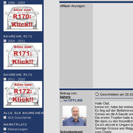
1996 - 2004
Affiliate-Anzeigen:
BAUREIHE R171
2004 - 2011
BAUREIHE R172
2011 - 2020
Beitrag von
:
Geschrieben am 18.1
kahero
... ist OFFLINE
Hallo Olaf,
kenne ich, habe bei meine
Es fing auf der Beifahrerse
ALLE SLK BAUREIHEN
Genau wo die A Saeule 
SLK Geschichte
Die ersten Tropfen hatte 
Bin dann zu den freundlic
MARKTPLATZ
Da ich derzeit in Ungarn 
Sonnige Grüsse aus Mag
Kleinanzeigen
Schreiberlevel:
vom Charly