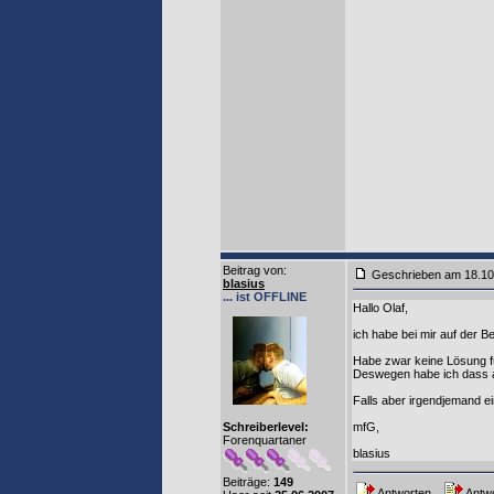
Beitrag von
:
Geschrieben am 18.1
blasius
... ist OFFLINE
Hallo Olaf,
ich habe bei mir auf der B
Habe zwar keine Lösung für
Deswegen habe ich dass au
Falls aber irgendjemand ei
Schreiberlevel:
mfG,
Forenquartaner
blasius
Beiträge:
149
Antworten
Antwo