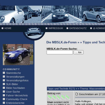
;
HOME
IMPRESSUM
DATENSCHUTZ
@ ADMINI
Die MBSLK.de-Foren » » Tipps und Tech
VÄTH
MBSLK.de-Foren-Suche:
COMMUNITY
Stammtische
Veranstaltungen
Veranstaltungsfotos
SLK-Bilder
Bilder hochladen
Tipps und Technik R171 » » Thema: Wassereinbru
User-Suche
Beitrag von
:
Geschrieben am 17.1
Fahrer-Verzeichnis
Community-Check
Hallo Kollegen,
User
existiert nicht
Erlebnisberichte
habe seit einiger Zeit 