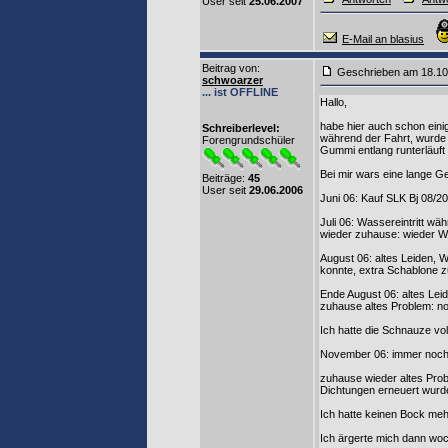
User seit
25.06.2007
E-Mail an blasius
Beitrag von
:
Geschrieben am 18.1
schwoarzer
... ist OFFLINE
Hallo,
habe hier auch schon eini
Schreiberlevel:
während der Fahrt, wurde b
Forengrundschüler
Gummi entlang runterläuft
Bei mir wars eine lange Ge
Beiträge:
45
User seit
29.06.2006
Juni 06: Kauf SLK Bj 08/2
Juli 06: Wassereintritt wä
wieder zuhause: wieder Was
August 06: altes Leiden, 
konnte, extra Schablone z
Ende August 06: altes Le
zuhause altes Problem: no
Ich hatte die Schnauze vol
November 06: immer noch 
zuhause wieder altes Prob
Dichtungen erneuert wurd
Ich hatte keinen Bock mehr
Ich ärgerte mich dann woc