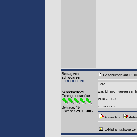
Beitrag von
:
Geschrieben am 18.1
schwoarzer
... ist OFFLINE
Hallo,
was ich noch vergessen hab
Schreiberlevel:
Forengrundschüler
Viele Grüße
schwoarzer
Beiträge:
45
User seit
29.06.2006
Antworten
Antwo
E-Mail an schwoarzer