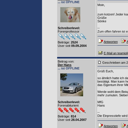
... ist OFFLINE
Moin,
zum kotzen! Jeder ka
Grüße
Sönke
Schreiberlevel:
--
Forenprofessor
Zum offen fahren ist e
Antworten
A
Beiträge:
2524
User seit
09.09.2004
E-Mail an teamioli
Beitrag von
:
Geschrieben am 2
Der Hans
... ist OFFLINE
Grüß Euch,
so ähnlich hatte ich 
bestätigt. Man kann h
das Eigentum ihrer M
Werde wohl dem Beispi
mehr zumuten. Sieben
Schreiberlevel:
MfG
Forenabiturient
Hans
--
Die Einpresstiefe wir
Beiträge:
814
User seit
28.04.2007
Antworten
A