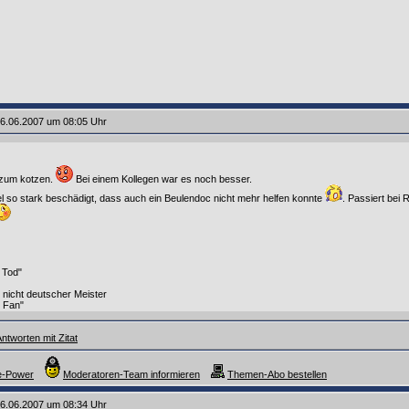
6.06.2007 um 08:05 Uhr
, zum kotzen.
Bei einem Kollegen war es noch besser.
el so stark beschädigt, dass auch ein Beulendoc nicht mehr helfen konnte
. Passiert bei 
 Tod"
g nicht deutscher Meister
 Fan"
ntworten mit Zitat
e-Power
Moderatoren-Team informieren
Themen-Abo bestellen
6.06.2007 um 08:34 Uhr