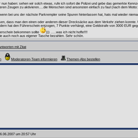
ir nun haben: sehen wir solch etwas, rufe ich sofort die Polizei und gebe das gemerkte Ken
eren Zeugen zu aktivieren.....die Menschen sind ansonsten einfach zu faul (nach dem Motto: 
, wenn bei uns der nächste Parkrempler seine Spuren hinterlassen hat, hats mal wieder niema
ssen, dass man den einen oder anderen dieser Drecksäcke aus dem Verkehr ziehen konnte. 
ondern hat den Führerschein entzogen, 7 Punkte verhängt, eine Geldstrafe von 3000 EUR geg
rerschein bekommen sollte
))) ......was ich nicht hoffe!!!!
ie auch noch aus eigener Tasche bezahlen. Sehr schön.
ntworten mit Zitat
n
Moderatoren-Team informieren
Themen-Abo bestellen
6.06.2007 um 20:57 Uhr