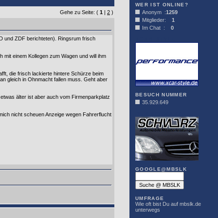
WER IST ONLINE?
Gehe zu Seite: (
1
|
2
)
Anonym :
1259
Mitglieder:
1
Im Chat :
0
RD und ZDF berichteten). Ringsrum frisch
XCAR-STYLE
ch mit einem Kollegen zum Wagen und will ihm
, die frisch lackierte hintere Schürze beim
 man gleich in Ohnmacht fallen muss. Geht aber
BESUCH NUMMER
etwas älter ist aber auch vom Firmenparkplatz
35.929.649
DER SCHWARZ
 mich nicht scheuen Anzeige wegen Fahrerflucht
GOOGLE@MBSLK
UMFRAGE
Wie oft bist Du auf mbslk.de
unterwegs