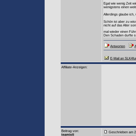
Egal wie wenig Zeit w
wenigstens einen weit
Allerdings glaube ich
Schön ist aber zu wi
nicht auf das Alter s
mal wieder einen Füh
Den Schaden durfte s
Antworten
A
E-Mail an SLK4fu
Affiliate-Anzeigen:
Beitrag von
:
Geschrieben am 2
teamioli