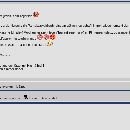
s jeden..sehr ärgerlich
vorsichtig sein, die Parkplatzwahl sehr einsam wählen..es schafft immer wieder jemand de
asche ich alle 4 Wochen, er steht jeden Tag auf einem großen Firmenparkplatz..du glaubst j
leifspuren feststellen muss
esen wäre... na dann gute Nacht
 Grafen
--------
e aus der Stadt mit Has' & Igel !
a simmer dabei !!!
ntworten mit Zitat
m informieren
Themen-Abo bestellen