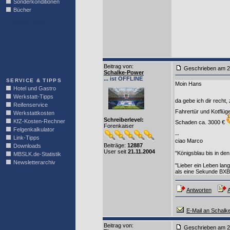
Sonderkonditionen
Bücher
LINKBLOCK
Beitrag von
:
Geschrieben am 2
Schalke-Power
... ist OFFLINE
SERVICE & TIPPS
Moin Hans
Hotel und Gastro
Werkstatt-Tipps
da gebe ich dir recht
Reifenservice
Fahrertür und Kotflüg
Werkstattkosten
Schreiberlevel:
KfZ-Kosten-Rechner
Schaden ca. 3000 €
Forenkaiser
Felgenkalkulator
--
Link-Tipps
ciao Marco
Beiträge:
12887
Downloads
User seit
21.11.2004
"Königsblau bis in den
MBSLK.de-Statistik
Newsletterarchiv
"Lieber ein Leben lan
als eine Sekunde BXB
Antworten
A
E-Mail an Schalk
Beitrag von
:
Geschrieben am 2