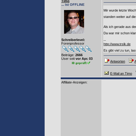
Timo
... ist OFFLINE
Mir wurde letzte Woch
standen weiter auf di
Als ich gerade aus de
Da war mir schon klar
Schreiberlevel:
--
Forenprofessor
http://www.trslk.de
Es gibt viel zu tun, la
Beiträge:
2666
User seit
vor Apr. 03
Antworten
A
E-Mail an Timo
Affiliate-Anzeigen: