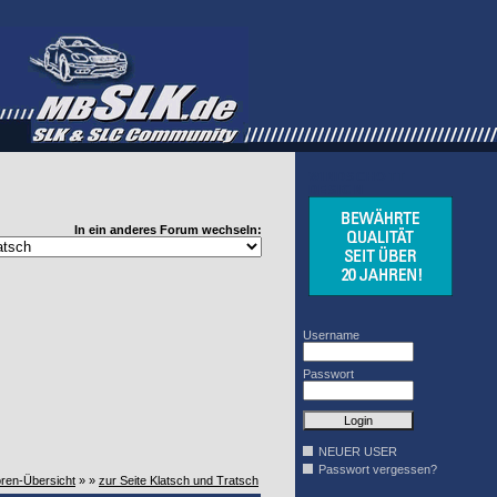
WINDSCHOTT
DESIGN
In ein anderes Forum wechseln:
Username
Passwort
NEUER USER
Passwort vergessen?
oren-Übersicht
» »
zur Seite Klatsch und Tratsch