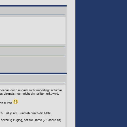
obei das doch nunmal nicht unbedingt schlimm
es vielmals noch nicht einmal bemerkt wird.
ren dürfte
..ist ja nix....und ab durch die Mitte.
Fahrzeug zuging, hat die Dame (73 Jahre alt)