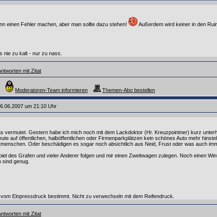
nn einen Fehler machen, aber man sollte dazu stehen!
Außerdem wird keiner in den Ruin g
s nie zu kalt - nur zu nass.
ntworten mit Zitat
Moderatoren-Team informieren
Themen-Abo bestellen
6.06.2007 um 21:10 Uhr
das vermutet. Gestern habe ich mich noch mit dem Lackdoktor (Hr. Kreuzpointner) kurz unter
eute auf öffentlichen, halböffentlichen oder Firmenparkplätzen kein schönes Auto mehr hinst
itmenschen. Oder beschädigen es sogar noch absichtlich aus Neid, Frust oder was auch imm
el des Grafen und vieler Anderer folgen und mir einen Zweitwagen zulegen. Noch einen Winter
 sind genug.
d vom Einpressdruck bestimmt. Nicht zu verwechseln mit dem Reifendruck.
ntworten mit Zitat