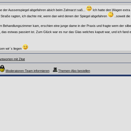
e der Aussenspiegel abgefahren alsich beim Zahnarzt saß...
Ich hatte den Wagen extra 
e Straße ragten, ich dachte mir, wenn dan wird denen der Spiegel abgefahren
..soweit die 
m Behandlungszimmer kam, erschien eine junge dame in der Praxis und fragte wem der silbe
, das estwas passiert ist. Zum Glück war es nur das Glas welches kaputt war, und ich fand e
ssen wir´s liegen
ntworten mit Zitat
Moderatoren-Team informieren
Themen-Abo bestellen