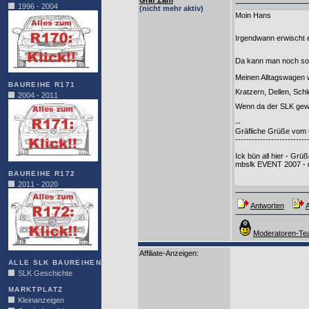
Graf Zahl
1996 - 2004
(nicht mehr aktiv)
Moin Hans
Irgendwann erwischt e
Da kann man noch so 
Meinen Alltagswagen w
BAUREIHE R171
Kratzern, Dellen, Sch
2004 - 2011
Wenn da der SLK gew
--
Gräfliche Grüße vom
--------------------------
Ick bün all hier - Grüß
mbslk EVENT 2007 - d
BAUREIHE R172
2011 - 2020
Antworten
A
Moderatoren-Tea
Affiliate-Anzeigen:
ALLE SLK BAUREIHEN
SLK Geschichte
MARKTPLATZ
Kleinanzeigen