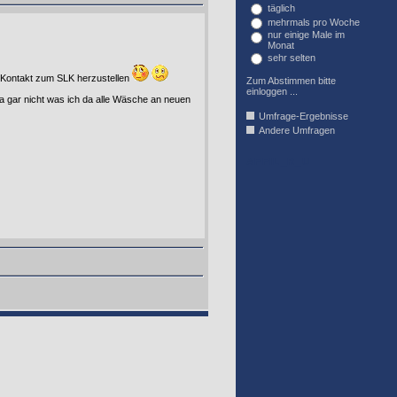
täglich
mehrmals pro Woche
nur einige Male im
Monat
sehr selten
n Kontakt zum SLK herzustellen
Zum Abstimmen bitte
einloggen ...
a gar nicht was ich da alle Wäsche an neuen
Umfrage-Ergebnisse
Andere Umfragen
AFFIL_R_U