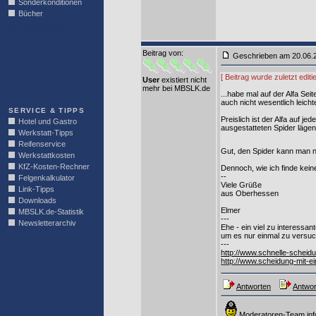
Sonderkonditionen
Bücher
LINKBLOCK
Beitrag von
:
Geschrieben am 20.06
[ Beitrag wurde zuletzt edi
User
existiert nicht
mehr bei MBSLK.de
...habe mal auf der Alfa Se
auch nicht wesentlich leicht
SERVICE & TIPPS
Preislich ist der Alfa auf 
Hotel und Gastro
ausgestatteten Spider lägen
Werkstatt-Tipps
Reifenservice
Gut, den Spider kann man ni
Werkstattkosten
KfZ-Kosten-Rechner
Dennoch, wie ich finde kein
--
Felgenkalkulator
Viele Grüße
Link-Tipps
aus Oberhessen
Downloads
Elmer
MBSLK.de-Statistik
---
Newsletterarchiv
Ehe - ein viel zu interessan
um es nur einmal zu versu
---
http://www.schnelle-scheid
http://www.scheidung-mit-e
Antworten
Antwor
Moderatoren-Team inf