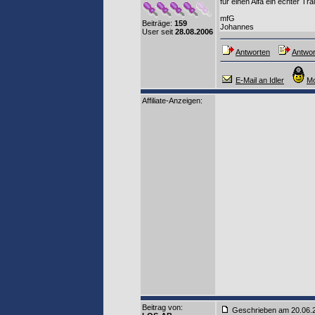
für einen Alfa ein echter Tra
mfG
Beiträge:
159
Johannes
User seit
28.08.2006
Antworten
Antwor
E-Mail an Idler
Mo
Affiliate-Anzeigen:
Beitrag von
:
Geschrieben am 20.06