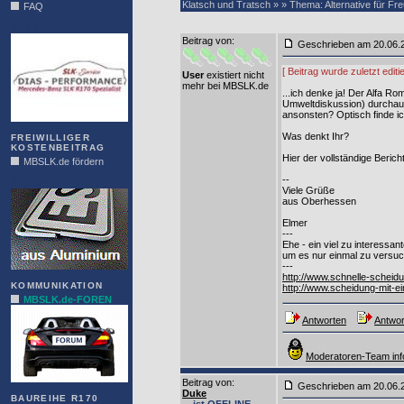
Klatsch und Tratsch » » Thema: Alternative für Fr
FAQ
DIAS
Beitrag von
:
Geschrieben am 20.06
[ Beitrag wurde zuletzt edi
User
existiert nicht
mehr bei MBSLK.de
...ich denke ja! Der Alfa R
Umweltdiskussion) durchaus
ansonsten? Optisch finde ic
Was denkt Ihr?
FREIWILLIGER
KOSTENBEITRAG
Hier der vollständige Berich
MBSLK.de fördern
--
ALFRA
Viele Grüße
aus Oberhessen
Elmer
---
Ehe - ein viel zu interessan
um es nur einmal zu versu
---
http://www.schnelle-scheid
KOMMUNIKATION
http://www.scheidung-mit-e
MBSLK.de-FOREN
Antworten
Antwor
Moderatoren-Team inf
Beitrag von
:
Geschrieben am 20.06
Duke
BAUREIHE R170