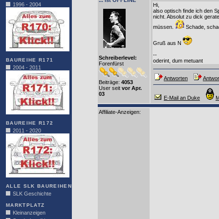
... ist OFFLINE
1996 - 2004
Hi,
also optisch finde ich den 
nicht. Absolut zu dick gera
müssen.
Schade, schad
Gruß aus N
--
Schreiberlevel:
BAUREIHE R171
oderint, dum metuant
Forenfürst
2004 - 2011
Antworten
Antwor
Beiträge:
4053
User seit
vor Apr.
03
E-Mail an Duke
M
Affiliate-Anzeigen:
BAUREIHE R172
2011 - 2020
ALLE SLK BAUREIHEN
SLK Geschichte
MARKTPLATZ
Kleinanzeigen