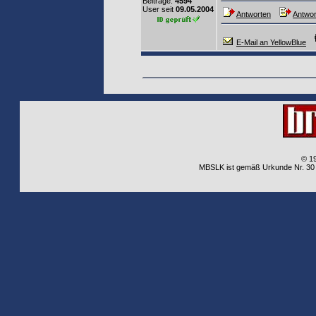
Beiträge:
4594
User seit
09.05.2004
Antworten
Antwor
E-Mail an YellowBlue
© 1
MBSLK ist gemäß Urkunde Nr. 30