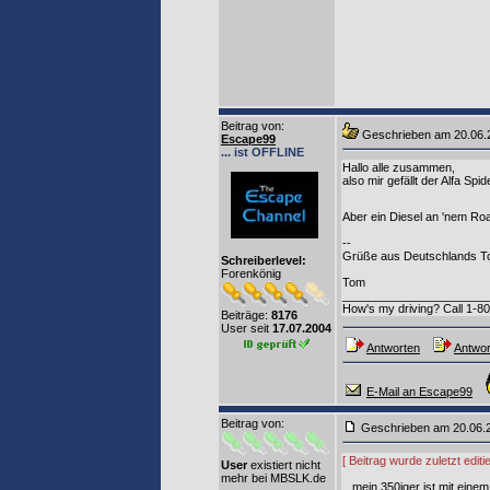
Beitrag von
:
Geschrieben am 20.06
Escape99
... ist OFFLINE
Hallo alle zusammen,
also mir gefällt der Alfa Spi
Aber ein Diesel an 'nem Roa
--
Grüße aus Deutschlands T
Schreiberlevel:
Forenkönig
Tom
______________________
How's my driving? Call 1-
Beiträge:
8176
User seit
17.07.2004
Antworten
Antwor
E-Mail an Escape99
Beitrag von
:
Geschrieben am 20.06
[ Beitrag wurde zuletzt edi
User
existiert nicht
mehr bei MBSLK.de
...mein 350iger ist mit ei