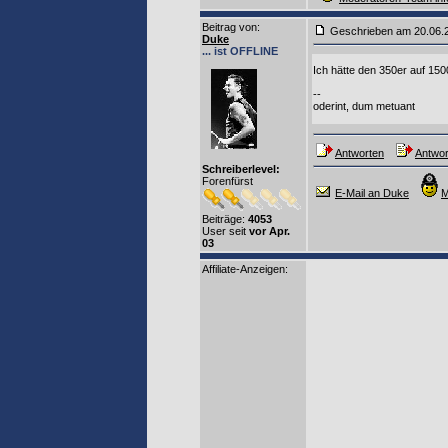
Beitrag von
:
Geschrieben am 20.06
Duke
... ist OFFLINE
Ich hätte den 350er auf 15
--
oderint, dum metuant
Antworten
Antwor
Schreiberlevel:
Forenfürst
E-Mail an Duke
M
Beiträge:
4053
User seit
vor Apr.
03
Affiliate-Anzeigen: