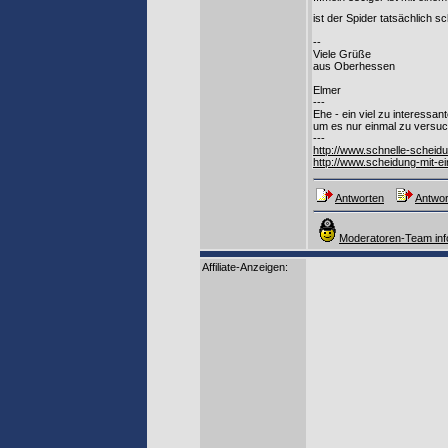
ist der Spider tatsächlich 
--
Viele Grüße
aus Oberhessen
Elmer
---
Ehe - ein viel zu interessan
um es nur einmal zu versu
---
http://www.schnelle-scheid
http://www.scheidung-mit-e
Antworten
Antwor
Moderatoren-Team inf
Affiliate-Anzeigen: