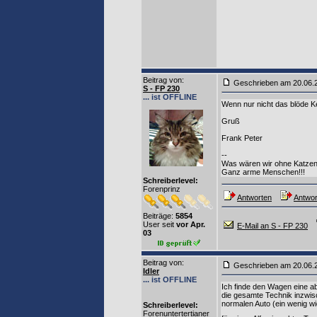
Beitrag von
:
Geschrieben am 20.06
S - FP 230
... ist OFFLINE
Wenn nur nicht das blöde K
Gruß
Frank Peter
--
Was wären wir ohne Katzen
Ganz arme Menschen!!!
Schreiberlevel:
Forenprinz
Antworten
Antwor
Beiträge:
5854
User seit
vor Apr.
E-Mail an S - FP 230
03
Beitrag von
:
Geschrieben am 20.06
Idler
... ist OFFLINE
Ich finde den Wagen eine ab
die gesamte Technik inzwisc
normalen Auto (ein wenig wi
Schreiberlevel:
Forenuntertertianer