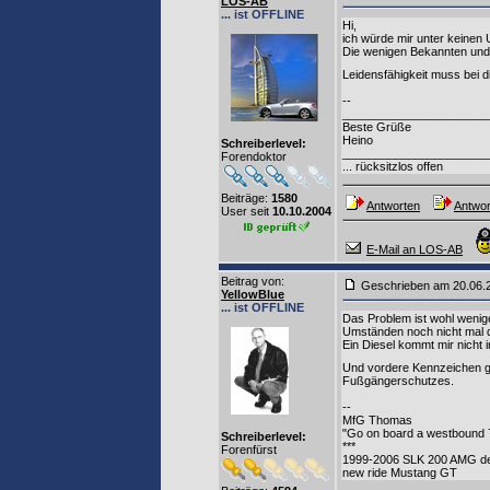
LOS-AB
... ist OFFLINE
Hi,
ich würde mir unter keinen
Die wenigen Bekannten und K
Leidensfähigkeit muss bei 
--
______________________
Beste Grüße
Heino
Schreiberlevel:
______________________
Forendoktor
... rücksitzlos offen
Beiträge:
1580
Antworten
Antwor
User seit
10.10.2004
E-Mail an LOS-AB
Beitrag von
:
Geschrieben am 20.06
YellowBlue
... ist OFFLINE
Das Problem ist wohl wenige
Umständen noch nicht mal d
Ein Diesel kommt mir nicht
Und vordere Kennzeichen 
Fußgängerschutzes.
--
MfG Thomas
"Go on board a westbound 
Schreiberlevel:
***
Forenfürst
1999-2006 SLK 200 AMG d
new ride Mustang GT