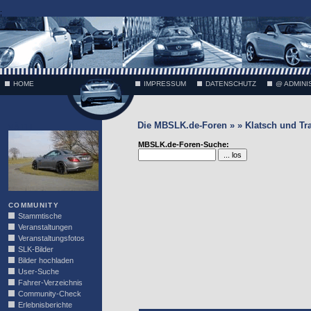
;
HOME
IMPRESSUM
DATENSCHUTZ
@ ADMINI
Die MBSLK.de-Foren » » Klatsch und Tr
VÄTH
MBSLK.de-Foren-Suche:
COMMUNITY
Stammtische
Veranstaltungen
Veranstaltungsfotos
SLK-Bilder
Bilder hochladen
User-Suche
Fahrer-Verzeichnis
Community-Check
Erlebnisberichte