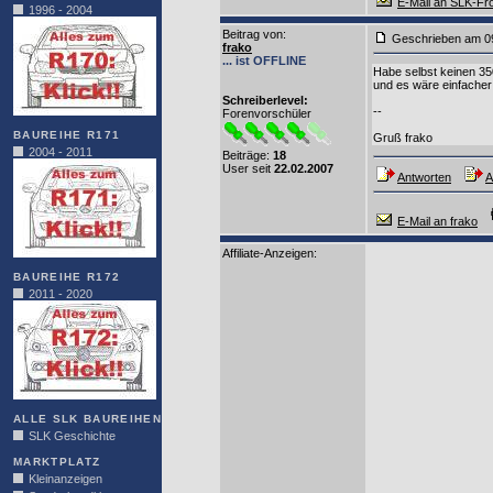
E-Mail an SLK-Fr
1996 - 2004
Beitrag von
:
Geschrieben am 0
frako
... ist OFFLINE
Habe selbst keinen 35
und es wäre einfacher z
Schreiberlevel:
--
Forenvorschüler
BAUREIHE R171
Gruß frako
2004 - 2011
Beiträge:
18
User seit
22.02.2007
Antworten
A
E-Mail an frako
Affiliate-Anzeigen:
BAUREIHE R172
2011 - 2020
ALLE SLK BAUREIHEN
SLK Geschichte
MARKTPLATZ
Kleinanzeigen