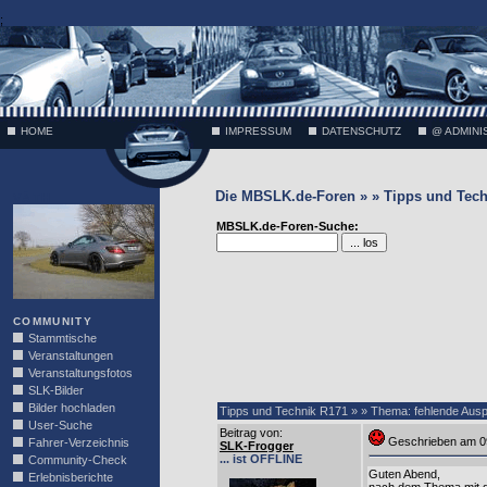
;
HOME
IMPRESSUM
DATENSCHUTZ
@ ADMINI
Die MBSLK.de-Foren » » Tipps und Tech
VÄTH
MBSLK.de-Foren-Suche:
COMMUNITY
Stammtische
Veranstaltungen
Veranstaltungsfotos
SLK-Bilder
Bilder hochladen
Tipps und Technik R171 » » Thema: fehlende Auspu
User-Suche
Beitrag von
:
Geschrieben am 0
Fahrer-Verzeichnis
SLK-Frogger
... ist OFFLINE
Community-Check
Guten Abend,
Erlebnisberichte