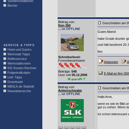
Sonderkonditionen
Bücher
LINKBLOCK
Beitrag von
:
Geschrieben am 0
finn-350
... ist OFFLINE
Guten Abend
habe Grade drunter ge
und hält bestimmt 20 
SERVICE & TIPPS
Hotel und Gastro
finn
Werkstatt-Tipps
Schreiberlevel:
Reifenservice
Forenoberprimaner
Antworten
A
Werkstattkosten
KfZ-Kosten-Rechner
Beiträge:
548
Felgenkalkulator
E-Mail an finn-350
User seit
05.12.2006
Link-Tipps
Downloads
MBSLK.de-Statistik
Beitrag von
:
Geschrieben am 0
Anlernschwabe
Newsletterarchiv
... ist OFFLINE
Hallo Arne,
wenn es wie im Bild un
gut zu sehen. Wenn da
Ist schon interessant 