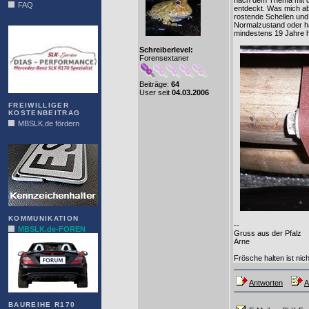
nach dem Thema mit de
FAQ
entdeckt. Was mich abe
rostende Schellen und 
DIAS
Normalzustand oder hat
mindestens 19 Jahre h
Schreiberlevel:
Forensextaner
Beiträge:
64
User seit
04.03.2006
FREIWILLIGER
KOSTENBEITRAG
MBSLK.de fördern
ALFRA
KOMMUNIKATION
--
MBSLK.de-FOREN
Gruss aus der Pfalz
Arne
Frösche halten ist nic
Antworten
A
BAUREIHE R170