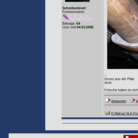
Schreiberlevel:
Forensextaner
Beiträge:
64
User seit
04.03.2006
--
Gruss aus der Pfalz
Arne
Frösche halten ist nic
Antworten
A
E-Mail an SLK-Fr