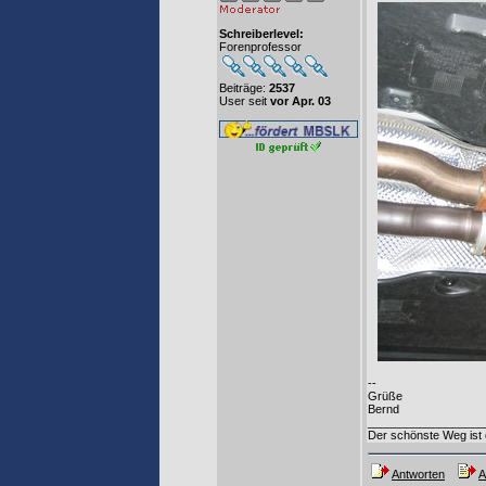
Schreiberlevel:
Forenprofessor
Beiträge:
2537
User seit
vor Apr. 03
--
Grüße
Bernd
__________________
Der schönste Weg ist
Antworten
A