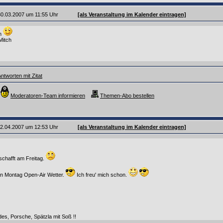
 30.03.2007 um 11:55 Uhr
[als Veranstaltung im Kalender eintragen]
h
Mitch
ntworten mit Zitat
Moderatoren-Team informieren
Themen-Abo bestellen
 02.04.2007 um 12:53 Uhr
[als Veranstaltung im Kalender eintragen]
schafft am Freitag.
ten Montag Open-Air Wetter.
Ich freu' mich schon.
, Porsche, Spätzla mit Soß !!