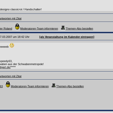
designo classicrot / Handschalter!
ntworten mit Zitat
der Roland
Moderatoren-Team informieren
Themen-Abo bestellen
 27.03.2007 um 18:42 Uhr
[als Veranstaltung im Kalender eintragen]
eeeeeeeeeb
 speedy63,
aben aus der Schwabenmetropole!
ttgart.de/
*****
ntworten mit Zitat
y63
Moderatoren-Team informieren
Themen-Abo bestellen