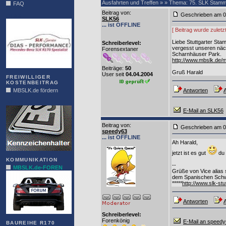
Ausfahrten und Treffen » » Thema: 75. SLK Stammt
FAQ
Beitrag von
:
Geschrieben am
DIAS
SLK56
... ist OFFLINE
[ Beitrag wurde zulet
Liebe Stuttgarter Sta
Schreiberlevel:
vergesst unseren näc
Forensextaner
Scharnhäuser Park.
http://www.mbslk.de
Beiträge:
50
Gruß Harald
User seit
04.04.2004
FREIWILLIGER
KOSTENBEITRAG
MBSLK.de fördern
Antworten
A
ALFRA
E-Mail an SLK56
Beitrag von
:
Geschrieben am
speedy63
... ist OFFLINE
Ah Harald,
jetzt ist es gut
du 
KOMMUNIKATION
--
MBSLK.de-FOREN
Grüße von Vice alias
dem Spanischen Schw
*****
http://www.slk-stu
Antworten
A
Schreiberlevel:
Forenkönig
E-Mail an speed
BAUREIHE R170