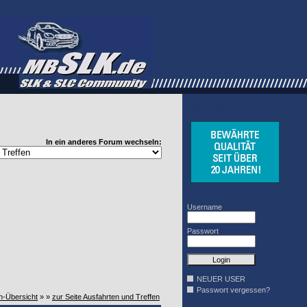
WINDSCHOTT
DESIGN
In ein anderes Forum wechseln:
Username
Passwort
NEUER USER
Passwort vergessen?
n-Übersicht
» »
zur Seite Ausfahrten und Treffen