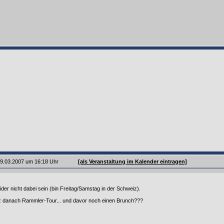
 09.03.2007 um 16:18 Uhr
[als Veranstaltung im Kalender eintragen]
ider nicht dabei sein (bin Freitag/Samstag in der Schweiz).
rz danach Rammler-Tour... und davor noch einen Brunch???