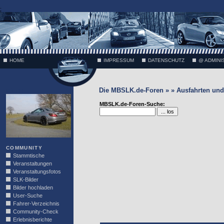
;
HOME
IMPRESSUM
DATENSCHUTZ
@ ADMINI
Die MBSLK.de-Foren » » Ausfahrten und 
VÄTH
MBSLK.de-Foren-Suche:
COMMUNITY
Stammtische
Veranstaltungen
Veranstaltungsfotos
SLK-Bilder
Bilder hochladen
User-Suche
Fahrer-Verzeichnis
Community-Check
Erlebnisberichte