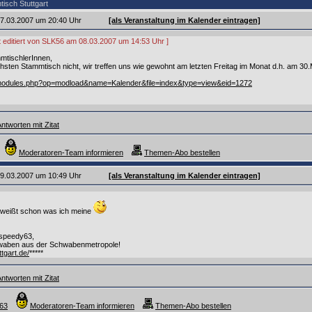
isch Stuttgart
 07.03.2007 um 20:40 Uhr
[als Veranstaltung im Kalender eintragen]
zt editiert von SLK56 am 08.03.2007 um 14:53 Uhr ]
mmtischlerInnen,
hsten Stammtisch nicht, wir treffen uns wie gewohnt am letzten Freitag im Monat d.h. am 
/modules.php?op=modload&name=Kalender&file=index&type=view&eid=1272
ntworten mit Zitat
Moderatoren-Team informieren
Themen-Abo bestellen
 09.03.2007 um 10:49 Uhr
[als Veranstaltung im Kalender eintragen]
weißt schon was ich meine
 speedy63,
aben aus der Schwabenmetropole!
ttgart.de/
*****
ntworten mit Zitat
y63
Moderatoren-Team informieren
Themen-Abo bestellen