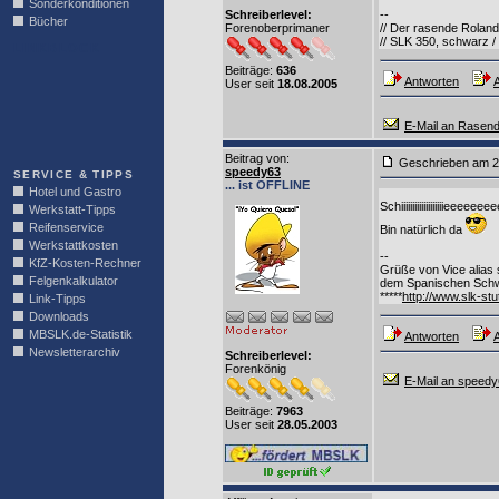
Sonderkonditionen
Schreiberlevel:
--
Bücher
Forenoberprimaner
// Der rasende Roland
// SLK 350, schwarz / 
LINKBLOCK
Beiträge:
636
Antworten
A
User seit
18.08.2005
E-Mail an Rasen
Beitrag von
:
Geschrieben am
speedy63
SERVICE & TIPPS
... ist OFFLINE
Hotel und Gastro
Schiiiiiiiiiiiiiiiiiiieeee
Werkstatt-Tipps
Reifenservice
Bin natürlich da
Werkstattkosten
--
KfZ-Kosten-Rechner
Grüße von Vice alias
Felgenkalkulator
dem Spanischen Schw
*****
http://www.slk-stu
Link-Tipps
Downloads
MBSLK.de-Statistik
Antworten
A
Newsletterarchiv
Schreiberlevel:
Forenkönig
E-Mail an speed
Beiträge:
7963
User seit
28.05.2003