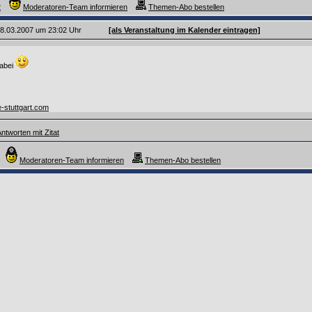
2
Moderatoren-Team informieren
Themen-Abo bestellen
 28.03.2007 um 23:02 Uhr
[als Veranstaltung im Kalender eintragen]
dabei
-stuttgart.com
ntworten mit Zitat
Moderatoren-Team informieren
Themen-Abo bestellen