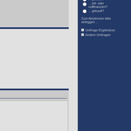
... teil- oder
vollfinanziert?
... gekauft?
Zum Abstimmen bitte
einloggen ...
Umfrage-Ergebnisse
Andere Umfragen
AFFIL_R_U