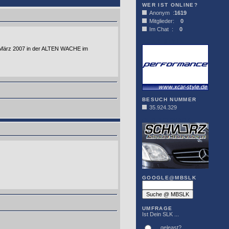
WER IST ONLINE?
Anonym :
1619
Mitglieder:
0
Im Chat :
0
XCAR-STYLE
30.März 2007 in der ALTEN WACHE im
BESUCH NUMMER
35.924.329
DER SCHWARZ
GOOGLE@MBSLK
UMFRAGE
Ist Dein SLK ...
... geleast?