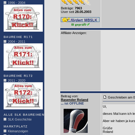
1996 - 2004
Beiträge:
7963
User seit
28.05.2003
Affiliate-Anzeigen:
BAUREIHE R171
2004 - 2011
BAUREIHE R172
2011 - 2020
Beitrag von
:
Geschrieben am
Rasender Roland
... ist OFFLINE
Ui,
dieses Mal kann ich le
ALLE SLK BAUREIHEN
SLK Geschichte
Aber wir haben ja ku
MARKTPLATZ
Grüße
Kleinanzeigen
Roland