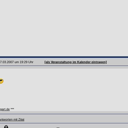
 27.03.2007 um 19:29 Uhr
[als Veranstaltung im Kalender eintragen]
tgart.de
***
ntworten mit Zitat