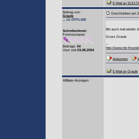
E-Mail an SLK17
Beitrag von
:
Geschrieben am
Graule
... ist OFFLINE
Bin auch mal wieder 
Schreiberlevel:
Forensextaner
Gruss Graule
--
Beiträge:
54
http://www.mb-freunde
User seit
03.08.2004
Antworten
A
E-Mail an Graule
Affiliate-Anzeigen: