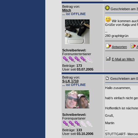
Beitrag von
:
Geschrieben am
Mitch
... ist OFFLINE
Wir kommen auc
Grüße von Katja und 
--
280 graphitgrün
Antworten
A
Schreiberlevel:
Forenuntertertianer
E-Mail an Mitch
Beiträge:
173
User seit
03.07.2005
Beitrag von
:
Geschrieben am
S-LK 1710
... ist OFFLINE
Hallo zusammen,
hab's einfach nicht ge
Hoffentlich ist nächs
Schreiberlevel:
Gruß,
Forenquartaner
Martin
Beiträge:
133
--
User seit
03.10.2006
STUTTGART- Mercedes