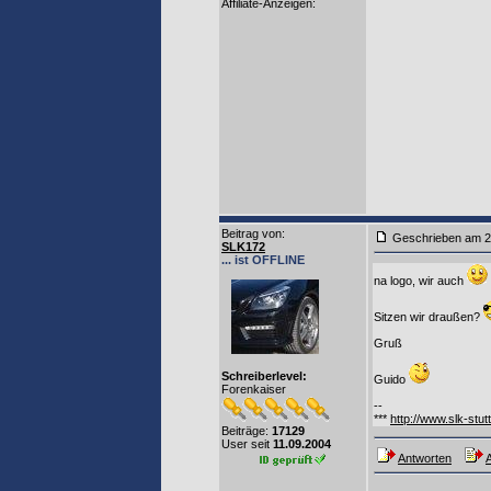
Affiliate-Anzeigen:
Beitrag von
:
Geschrieben am
SLK172
... ist OFFLINE
na logo, wir auch
Sitzen wir draußen?
Gruß
Schreiberlevel:
Guido
Forenkaiser
--
***
http://www.slk-stut
Beiträge:
17129
User seit
11.09.2004
Antworten
A