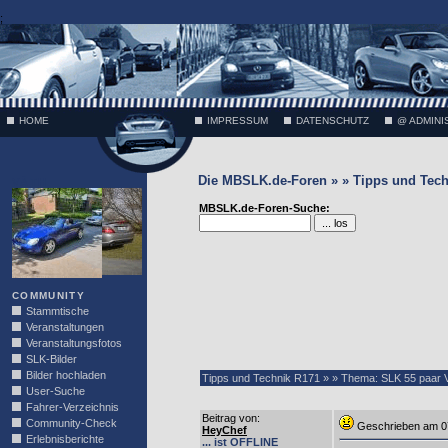
;
HOME
IMPRESSUM
DATENSCHUTZ
@ ADMINI
Die MBSLK.de-Foren » » Tipps und Tech
VÄTH
MBSLK.de-Foren-Suche:
COMMUNITY
Stammtische
Veranstaltungen
Veranstaltungsfotos
SLK-Bilder
Bilder hochladen
Tipps und Technik R171 » » Thema: SLK 55 paar V
User-Suche
Fahrer-Verzeichnis
Beitrag von
:
Community-Check
Geschrieben am 0
HeyChef
Erlebnisberichte
... ist OFFLINE