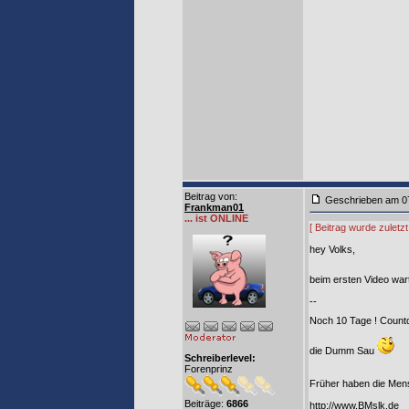
Beitrag von
:
Geschrieben am 0
Frankman01
... ist ONLINE
[ Beitrag wurde zulet
hey Volks,
beim ersten Video war
--
Noch 10 Tage ! Coun
die Dumm Sau
Schreiberlevel:
Forenprinz
Früher haben die Mens
Beiträge:
6866
http://www.BMslk.de