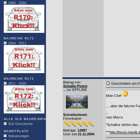
1996 - 2004
BAUREIHE R171
2004 - 2011
BAUREIHE R172
Beitrag von
:
2011 - 2020
Geschrieben am 0
Schalke-Power
... ist OFFLINE
Moin Chef
.....aber die falsche F
--
Schreiberlevel:
ciao Marco
Forenkaiser
ALLE SLK BAUREIHEN
SLK Geschichte
"Schalker dürfen das....
Beiträge:
12887
MARKTPLATZ
***
http://forum.mwslk.
User seit
21.11.2004
Kleinanzeigen