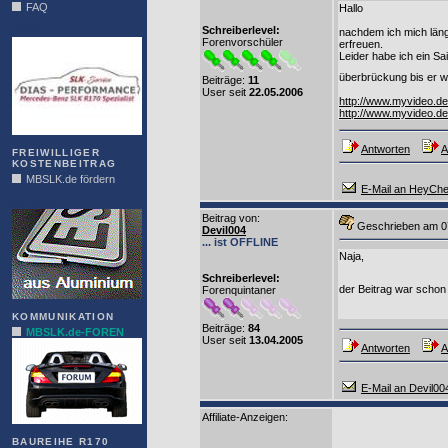
FAQ
Hallo
Schreiberlevel:
DIAS
nachdem ich mich länge
Forenvorschüler
erfreuen.
Leider habe ich ein S
überbrückung bis er wi
Beiträge:
11
User seit
22.05.2006
http://www.myvideo.d
http://www.myvideo.d
Antworten
A
FREIWILLIGER
KOSTENBEITRAG
MBSLK.de fördern
E-Mail an HeyChe
ALFRA
Beitrag von
:
Geschrieben am 0
Devil004
... ist OFFLINE
Naja,
Schreiberlevel:
der Beitrag war schon
Forenquintaner
KOMMUNIKATION
Beiträge:
84
MBSLK.de-FOREN
User seit
13.04.2005
Antworten
A
E-Mail an Devil00
Affiliate-Anzeigen:
BAUREIHE R170