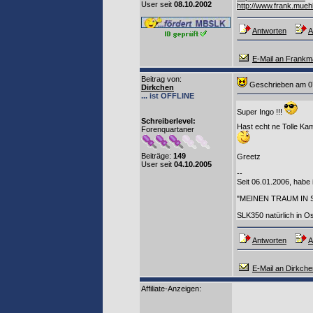
User seit
08.10.2002
http://www.frank.muehl
Antworten
A
E-Mail an Frank
Beitrag von
:
Geschrieben am 0
Dirkchen
... ist OFFLINE
Super Ingo !!!
Schreiberlevel:
Hast echt ne Tolle Ka
Forenquartaner
Beiträge:
149
Greetz
User seit
04.10.2005
--
Seit 06.01.2006, habe 
"MEINEN TRAUM IN
SLK350 natürlich in Osid
Antworten
A
E-Mail an Dirkche
Affiliate-Anzeigen: