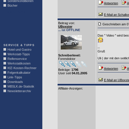
Sonderkonditionen
Antworten
A
Bücher
LINKBLOCK
E-Mail an Schalk
Beitrag von
:
Geschrieben am 0
UBoxster
... ist OFFLINE
Das " Video " wird be
SERVICE & TIPPS
--
Hotel und Gastro
Gruß
Werkstatt-Tipps
Schreiberlevel:
Uli ( der mit den seitl
Reifenservice
Forendoktor
Werkstattkosten
KfZ-Kosten-Rechner
Antworten
A
Beiträge:
1796
Felgenkalkulator
User seit
04.01.2005
Link-Tipps
E-Mail an UBoxst
Downloads
MBSLK.de-Statistik
Affiliate-Anzeigen:
Newsletterarchiv