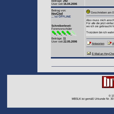
Beiträge:
292
User seit
16.04.2006
Beitrag von
:
Geschrieben am 0
HeyChef
... ist OFFLINE
Also muss mich ansche
Für alle die jetzt ei
Schreiberlevel:
wo ich sie gebraucht 
Forenvorschüler
Trotzdem bin ich wahns
Beiträge:
11
User seit
22.05.2006
Antworten
A
E-Mail an HeyChe
© 1
MBSLK ist gemäß Urkunde Nr. 30