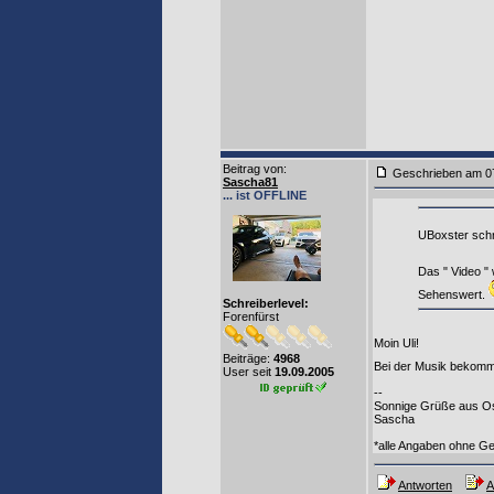
Beitrag von
:
Geschrieben am 0
Sascha81
... ist OFFLINE
UBoxster schr
Das " Video "
Sehenswert.
Schreiberlevel:
Forenfürst
Moin Uli!
Beiträge:
4968
Bei der Musik bekomm
User seit
19.09.2005
--
Sonnige Grüße aus Os
Sascha
*alle Angaben ohne G
Antworten
A