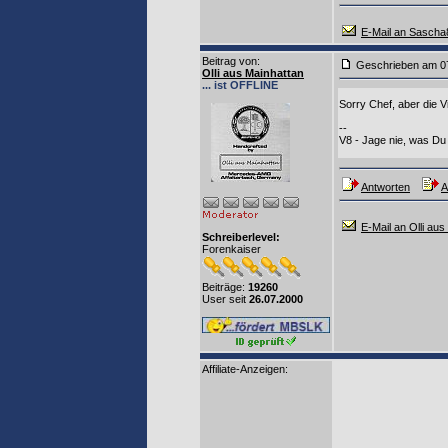
E-Mail an Sascha
Beitrag von
:
Geschrieben am 0
Olli aus Mainhattan
... ist OFFLINE
Sorry Chef, aber die
--
V8 - Jage nie, was Du 
Antworten
A
E-Mail an Olli aus
Schreiberlevel:
Forenkaiser
Beiträge:
19260
User seit
26.07.2000
Affiliate-Anzeigen: