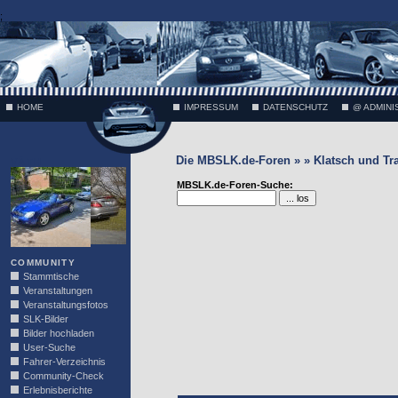
;
HOME
IMPRESSUM
DATENSCHUTZ
@ ADMINI
Die MBSLK.de-Foren » » Klatsch und Tr
VÄTH
MBSLK.de-Foren-Suche:
COMMUNITY
Stammtische
Veranstaltungen
Veranstaltungsfotos
SLK-Bilder
Bilder hochladen
User-Suche
Fahrer-Verzeichnis
Community-Check
Erlebnisberichte