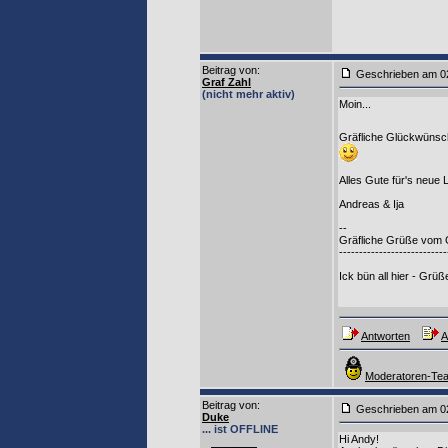
Beitrag von
:
Geschrieben am 0
Graf Zahl
(nicht mehr aktiv)
Moin...
Gräfliche Glückwüns
Alles Gute für's neue 
Andreas & Ija
--
Gräfliche Grüße vom 
---------------------------
Ick bün all hier - Grüß
Antworten
A
Moderatoren-Tea
Beitrag von
:
Geschrieben am 0
Duke
... ist OFFLINE
Hi Andy!