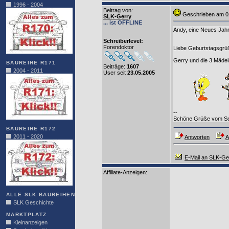
1996 - 2004
Beitrag von
:
Geschrieben am 0
SLK-Gerry
... ist OFFLINE
Andy, eine Neues Jahr 
Schreiberlevel:
Forendoktor
Liebe Geburtstagsgrü
Gerry und die 3 Mädel
BAUREIHE R171
Beiträge:
1607
2004 - 2011
User seit
23.05.2005
--
Schöne Grüße vom S
BAUREIHE R172
2011 - 2020
Antworten
A
E-Mail an SLK-Ge
Affiliate-Anzeigen:
ALLE SLK BAUREIHEN
SLK Geschichte
MARKTPLATZ
Kleinanzeigen