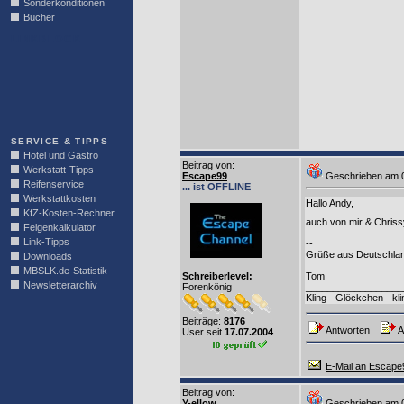
Sonderkonditionen
Bücher
LINKBLOCK
SERVICE & TIPPS
Hotel und Gastro
Beitrag von
:
Werkstatt-Tipps
Escape99
Geschrieben am 
Reifenservice
... ist OFFLINE
Werkstattkosten
Hallo Andy,
KfZ-Kosten-Rechner
auch von mir & Chrissy
Felgenkalkulator
Link-Tipps
--
Grüße aus Deutschla
Downloads
MBSLK.de-Statistik
Schreiberlevel:
Tom
Newsletterarchiv
Forenkönig
__________________
Kling - Glöckchen - kli
Beiträge:
8176
Antworten
A
User seit
17.07.2004
E-Mail an Escape
Beitrag von
:
Y-ellow
Geschrieben am 