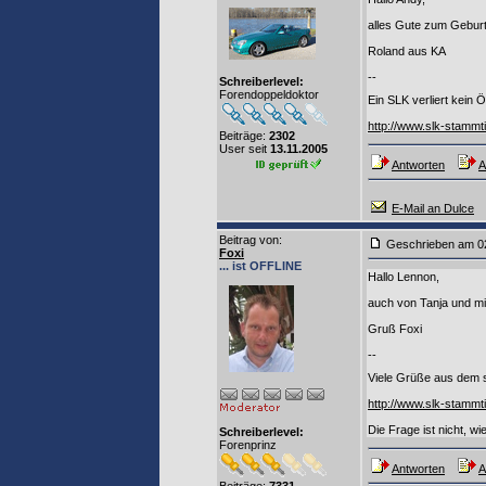
alles Gute zum Geburt
Roland aus KA
--
Schreiberlevel:
Forendoppeldoktor
Ein SLK verliert kein Ö
http://www.slk-stammt
Beiträge:
2302
User seit
13.11.2005
Antworten
A
E-Mail an Dulce
Beitrag von
:
Geschrieben am 0
Foxi
... ist OFFLINE
Hallo Lennon,
auch von Tanja und mi
Gruß Foxi
--
Viele Grüße aus dem s
http://www.slk-stammt
Die Frage ist nicht, wi
Schreiberlevel:
Forenprinz
Antworten
A