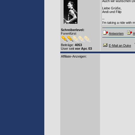
Auch wir wünschen Dir
Liebe Grüße,
Andi und Filip
--
I'm taking a ride with 
Schreiberlevel:
Forenfürst
Antworten
A
Beiträge:
4053
E-Mail an Duke
User seit
vor Apr. 03
Affiliate-Anzeigen: