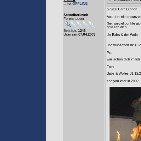
... ist OFFLINE
Grüezi Herr Lennon
Schreiberlevel:
Aus dem nichtneunzeh
Forenstudent
(he, wieviel punkte gi
grüssen dich
Beiträge:
1243
User seit
07.04.2003
die Babs & der Wolle
und wünschen dir zu d
Ps:
war schön dich im let
Foto:
Babs & Wolles 31.12.2
see you later in 200?