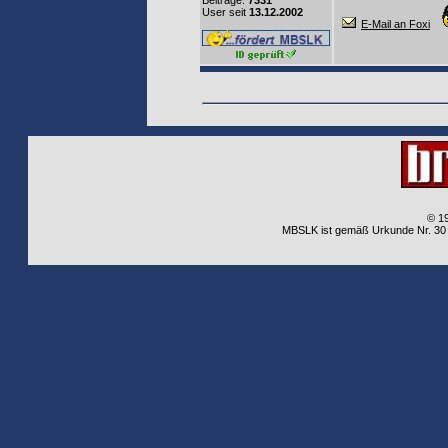
Beiträge:
7331
User seit
13.12.2002
E-Mail an Foxi
© 1
MBSLK ist gemäß Urkunde Nr. 30