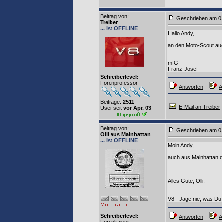
Beitrag von
:
Geschrieben am 0
Treiber
... ist OFFLINE
Hallo Andy,
an den Moto-Scout au
--
mfG
Franz-Josef
Schreiberlevel:
Forenprofessor
Antworten
A
Beiträge:
2511
E-Mail an Treiber
User seit
vor Apr. 03
Beitrag von
:
Geschrieben am 0
Olli aus Mainhattan
... ist OFFLINE
Moin Andy,
auch aus Mainhattan 
Alles Gute, Olli.
--
V8 - Jage nie, was Du 
Schreiberlevel:
Antworten
A
Forenkaiser