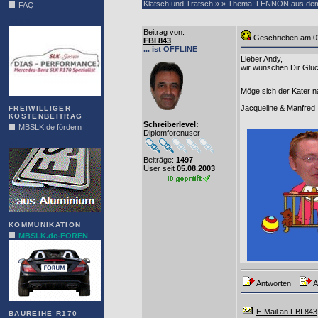
Klatsch und Tratsch » » Thema: LENNON aus dem 
FAQ
DIAS
Beitrag von
:
Geschrieben am 0
FBI 843
... ist OFFLINE
Lieber Andy,
wir wünschen Dir Glüc
Möge sich der Kater n
Jacqueline & Manfred
FREIWILLIGER
KOSTENBEITRAG
Schreiberlevel:
MBSLK.de fördern
Diplomforenuser
ALFRA
Beiträge:
1497
User seit
05.08.2003
KOMMUNIKATION
MBSLK.de-FOREN
Antworten
A
E-Mail an FBI 843
BAUREIHE R170