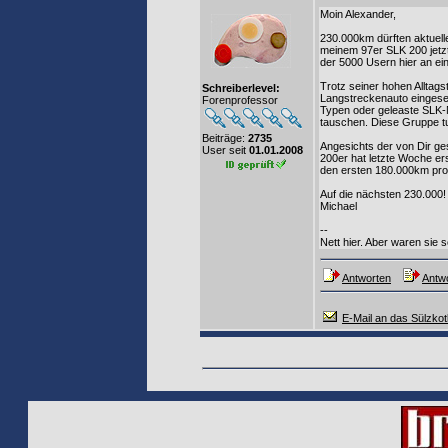
Moin Alexander,
230.000km dürften aktuell
meinem 97er SLK 200 jetzt
der 5000 Usern hier an ei
Trotz seiner hohen Alltags
Schreiberlevel:
Langstreckenauto eingese
Forenprofessor
Typen oder geleaste SLK-
tauschen. Diese Gruppe t
Beiträge:
2735
Angesichts der von Dir ges
User seit
01.01.2008
200er hat letzte Woche er
den ersten 180.000km pro
Auf die nächsten 230.000!
Michael
--
Nett hier. Aber waren sie
Antworten
Antwo
E-Mail an das Sülzkotl