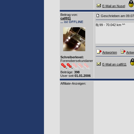
E-Mail an Nusel
Beitrag von
:
Geschrieben am 09.0
call911
... ist OFFLINE
Bj 99 - 70.042 km ^^
Antworten
Antwo
Schreiberlevel:
Forenobersekundaner
E-Mail an call911
Beiträge:
398
User seit
01.01.2006
Affiliate-Anzeigen: