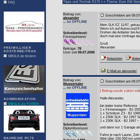
Tipps und Technik R170 » » Thema: Euer KM-Sta
FAQ
DIAS
Beitrag von
:
Geschrieben am 09.0
alexander
... ist OFFLINE
Mein SLK EZ 11/97, gekauf
Wenn ich auf Autoscout24 
Drehen die Anbieter bei A
Schreiberlevel:
doch mal eine Umfrage daz
Forenquintaner
Gruß
Alexander
FREIWILLIGER
Beiträge:
78
KOSTENBEITRAG
User seit
09.07.2006
MBSLK.de fördern
Antworten
Antwo
ALFRA
E-Mail an alexander
Beitrag von
:
Geschrieben am 09.0
Wuppertaler
... ist OFFLINE
[ Beitrag wurde zuletzt ed
Hallo Alexander,
KOMMUNIKATION
MBSLK.de-FOREN
bin leider keine Referenz :
1 x Firmenwagen - BJ 200
1 x Schnitzer Z3 - BJ 199
1 x 230K SLK - BJ 1997 S
1 x 230K SLK - BJ 1997 ~
Schreiberlevel:
und dann nur 1 Garage am
Diplomforenuser
Fahre je nach Laune, Zeit 
BAUREIHE R170
Weit über 200.000 km und 