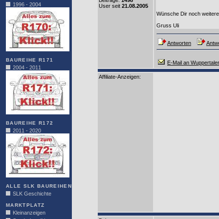
Beiträge:
1498
1996 - 2004
User seit
21.08.2005
Wünsche Dir noch weitere
Gruss Uli
Antworten
Antwo
BAUREIHE R171
E-Mail an Wuppertale
2004 - 2011
Affiliate-Anzeigen:
BAUREIHE R172
2011 - 2020
ALLE SLK BAUREIHEN
SLK Geschichte
MARKTPLATZ
Kleinanzeigen