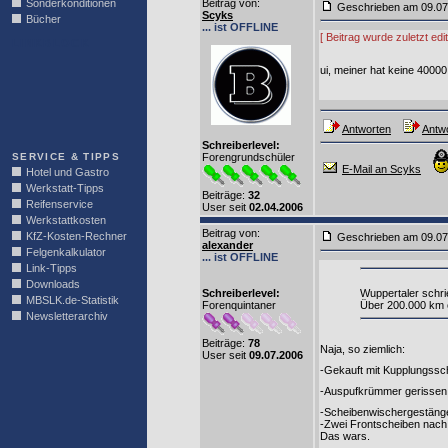
Sonderkonditionen
Beitrag von
:
Geschrieben am 09.0
Scyks
Bücher
... ist OFFLINE
[ Beitrag wurde zuletzt ed
LINKBLOCK
ui, meiner hat keine 40000
Antworten
Antwo
Schreiberlevel:
SERVICE & TIPPS
Forengrundschüler
E-Mail an Scyks
Hotel und Gastro
Werkstatt-Tipps
Beiträge:
32
Reifenservice
User seit
02.04.2006
Werkstattkosten
Beitrag von
:
KfZ-Kosten-Rechner
Geschrieben am 09.0
alexander
Felgenkalkulator
... ist OFFLINE
Link-Tipps
Downloads
Schreiberlevel:
Wuppertaler schri
MBSLK.de-Statistik
Forenquintaner
Über 200.000 km o
Newsletterarchiv
Beiträge:
78
Naja, so ziemlich:
User seit
09.07.2006
-Gekauft mit Kupplungssc
-Auspufkrümmer gerissen 
-Scheibenwischergestäng
-Zwei Frontscheiben nach 
Das wars.