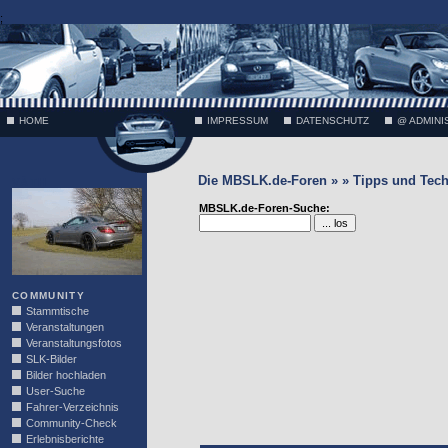
;
HOME
IMPRESSUM
DATENSCHUTZ
@ ADMINI
Die MBSLK.de-Foren » » Tipps und Tech
VÄTH
MBSLK.de-Foren-Suche:
COMMUNITY
Stammtische
Veranstaltungen
Veranstaltungsfotos
SLK-Bilder
Bilder hochladen
User-Suche
Fahrer-Verzeichnis
Community-Check
Erlebnisberichte