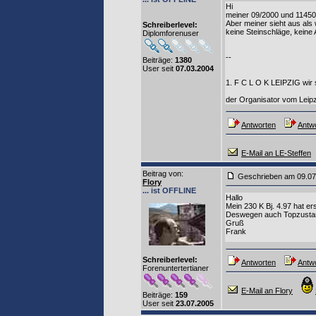
Hi
meiner 09/2000 und 11450
Aber meiner sieht aus als 
Schreiberlevel:
keine Steinschläge, keine
Diplomforenuser
--
Beiträge:
1380
User seit
07.03.2004
1. F C L O K LEIPZIG wir s
der Organisator vom Leip
Antworten
Antwo
E-Mail an LE-Steffen
Beitrag von
:
Geschrieben am 09.0
Flory
... ist OFFLINE
Hallo
Mein 230 K Bj. 4.97 hat e
Deswegen auch Topzusta
Gruß
Frank
Schreiberlevel:
Antworten
Antwo
Forenuntertertianer
E-Mail an Flory
Beiträge:
159
User seit
23.07.2005