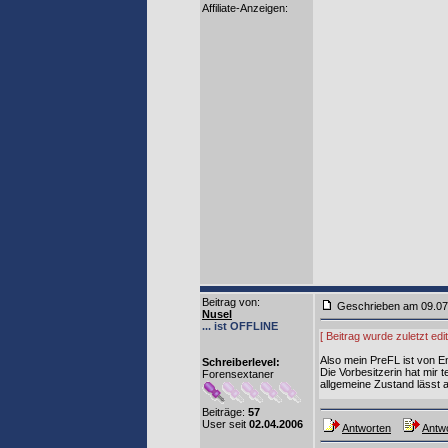
Affiliate-Anzeigen:
Beitrag von
:
Geschrieben am 09.0
Nusel
... ist OFFLINE
[ Beitrag wurde zuletzt ed
Also mein PreFL ist von E
Schreiberlevel:
Die Vorbesitzerin hat mir 
Forensextaner
allgemeine Zustand lässt a
Beiträge:
57
User seit
02.04.2006
Antworten
Antwo