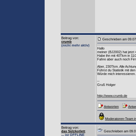
Beitrag von
:
Geschrieben am 09.0
crumb
(nicht mehr aktiv)
Hallo
meiner (BJ2002) hat jetzt
Habe ihn mit 40Tkm in 11/
Fahre aber auch noch Fi
Aber, 230Tkm. Alle Achtun
Führst du Statistik mit d
Würde mich interessieren.
--
Gruß Holger
http://www.crumb.de
Antworten
Antwo
Moderatoren-Team in
Beitrag von
:
das Sülzkotlett
Geschrieben am 09.
... ist OFFLINE