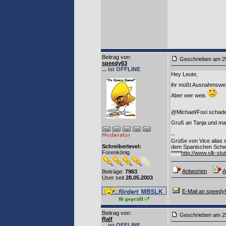
Beitrag von
:
Geschrieben am
speedy63
... ist OFFLINE
Hey Leute,
ihr müßt Ausnahmsw
Aber wer weis
@Michael/Foxi schade,
Gruß an Tanja und ma
--
Grüße von Vice alias
Schreiberlevel:
dem Spanischen Schw
Forenkönig
*****
http://www.slk-stut
Antworten
A
Beiträge:
7963
User seit
28.05.2003
E-Mail an speedy
Beitrag von
:
Geschrieben am
Ralf
... ist OFFLINE