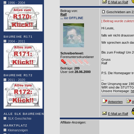
E-Mail an Ralf
1996 - 2004
Beitrag von
:
Geschrieben am
Ralf
... ist OFFLINE
[ Beitrag wurde zuletz
Hi Leute,
falls wir nicht drauss
BAUREIHE R171
2004 - 2011
Wir sprechen auch d
Bis zum Freitag! Um 
Schreiberlevel:
Forenuntersekundaner
Gruss
Ralf
Beiträge:
289
User seit
28.06.2000
P.S. Die Homepager tref
BAUREIHE R172
2011 - 2020
--
Der Ursprung war 19
WIR sind die STUTTGA
Unsere Homepage:
ht
Antworten
A
E-Mail an Ralf
ALLE SLK BAUREIHEN
SLK Geschichte
Affiliate-Anzeigen:
MARKTPLATZ
Kleinanzeigen