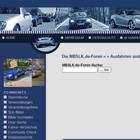
;
HOME
IMPRESSUM
DATENSCHUTZ
@ ADMINI
Die MBSLK.de-Foren » » Ausfahrten und 
VÄTH
MBSLK.de-Foren-Suche:
COMMUNITY
Stammtische
Veranstaltungen
Veranstaltungsfotos
SLK-Bilder
Bilder hochladen
User-Suche
Fahrer-Verzeichnis
Community-Check
Erlebnisberichte