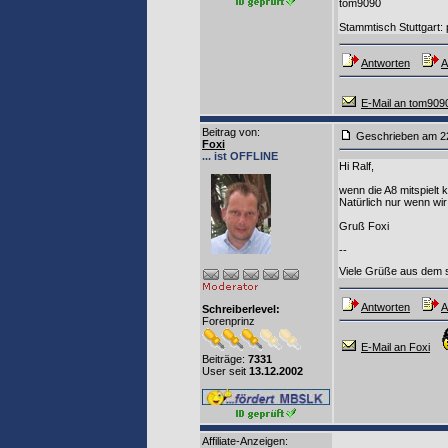
tom9090
Stammtisch Stuttgart: 
Antworten
A
E-Mail an tom909
Beitrag von
:
Geschrieben am
Foxi
... ist OFFLINE
Hi Ralf,
wenn die A8 mitspielt
Natürlich nur wenn w
Gruß Foxi
--
Viele Grüße aus dem s
Antworten
A
Schreiberlevel:
Forenprinz
E-Mail an Foxi
Beiträge:
7331
User seit
13.12.2002
Affiliate-Anzeigen: