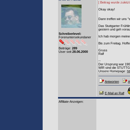
[ Beitrag wurde zuletz
Okay okay!
Dann treffen wir uns "
Das Stuttgarter Frühli
gestern und geh vora
Schreiberlevel:
Ich hab morgen meinen
Forenuntersekundaner
Bis zum Freitag. Hoffe
Beiträge:
289
Gruss
User seit
28.06.2000
Ralf
--
Der Ursprung war 19
WIR sind die STUTTGA
Unsere Homepage:
ht
Antworten
A
E-Mail an Ralf
Affiliate-Anzeigen: