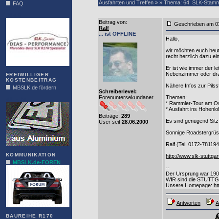
Ausfahrten und Treffen » » Thema: 64. SLK-Stamm
FAQ
DIAS
Beitrag von
:
Geschrieben am
Ralf
... ist OFFLINE
Hallo,
wir möchten euch heut
recht herzlich dazu ei
Er ist wie immer der l
Nebenzimmer oder drau
FREIWILLIGER
KOSTENBEITRAG
Nähere Infos zur Pilss
MBSLK.de fördern
Schreiberlevel:
Forenuntersekundaner
Themen:
ALFRA
* Rammler-Tour am O
* Ausfahrt ins Hohenl
Beiträge:
289
Es sind genügend Sitz-
User seit
28.06.2000
Sonnige Roadstergrü
Ralf (Tel. 0172-78119
KOMMUNIKATION
http://www.slk-stuttgar
MBSLK.de-FOREN
--
Der Ursprung war 19
WIR sind die STUTTGA
Unsere Homepage:
ht
Antworten
A
BAUREIHE R170