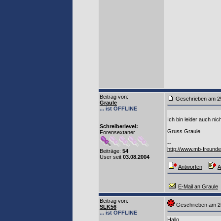
Beitrag von
:
Geschrieben am
Graule
... ist OFFLINE
Ich bin leider auch nic
Schreiberlevel:
Gruss Graule
Forensextaner
--
http://www.mb-freunde
Beiträge:
54
User seit
03.08.2004
Antworten
A
E-Mail an Graule
Beitrag von
:
Geschrieben am
SLK56
... ist OFFLINE
Hallo,