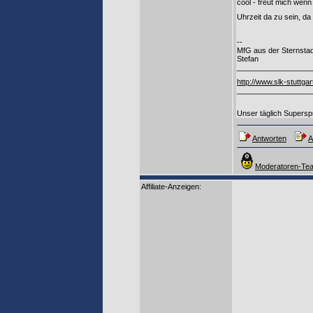
cool - freut mich we
Uhrzeit da zu sein, d
--
MfG aus der Sternstad
Stefan
__________________
http://www.slk-stuttgar
__________________
Unser täglich Superspr
Antworten
A
Moderatoren-Tea
Affiliate-Anzeigen: