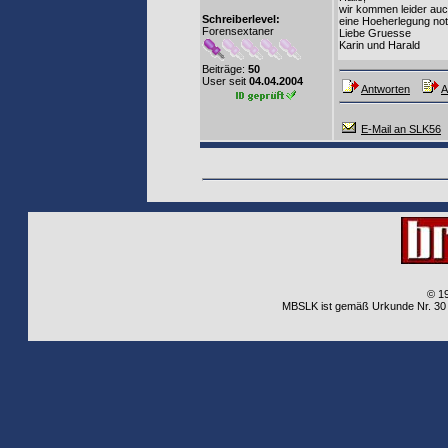
wir kommen leider auch
Schreiberlevel:
eine Hoeherlegung not
Forensextaner
Liebe Gruesse
Karin und Harald
Beiträge:
50
User seit
04.04.2004
Antworten
A
E-Mail an SLK56
© 1
MBSLK ist gemäß Urkunde Nr. 30