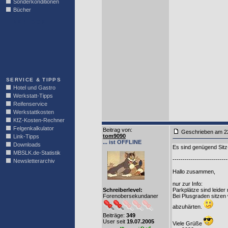
Sonderkonditionen
Bücher
LINKBLOCK
SERVICE & TIPPS
Hotel und Gastro
Werkstatt-Tipps
Reifenservice
Werkstattkosten
KfZ-Kosten-Rechner
Felgenkalkulator
Beitrag von
:
Geschrieben am
tom9090
Link-Tipps
... ist OFFLINE
Downloads
Es sind genügend Sitz-
MBSLK.de-Statistik
---------------------------
Newsletterarchiv
Hallo zusammen,
nur zur Info:
Schreiberlevel:
Parkplätze sind leider
Forenobersekundaner
Bei Plusgraden sitzen 
abzuhärten.
Beiträge:
349
User seit
19.07.2005
Viele Grüße