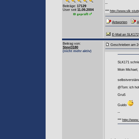
--
Beiträge:
17129
User seit
11.09.2004
***
http://www.slk-stutt
Antworten
A
E-Mail an SLK172
Beitrag von
:
Geschrieben am
Stevi3180
(nicht mehr aktiv)
SLK171 schri
Moin Michael,
selbstverstän
@Tom: ich hoff
Gruß
Guido
--
***
http://www.