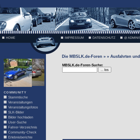
;
HOME
IMPRESSUM
DATENSCHUTZ
@ ADMINI
Die MBSLK.de-Foren » » Ausfahrten und 
VÄTH
MBSLK.de-Foren-Suche:
COMMUNITY
Stammtische
Veranstaltungen
Veranstaltungsfotos
SLK-Bilder
Bilder hochladen
User-Suche
Fahrer-Verzeichnis
Community-Check
Erlebnisberichte