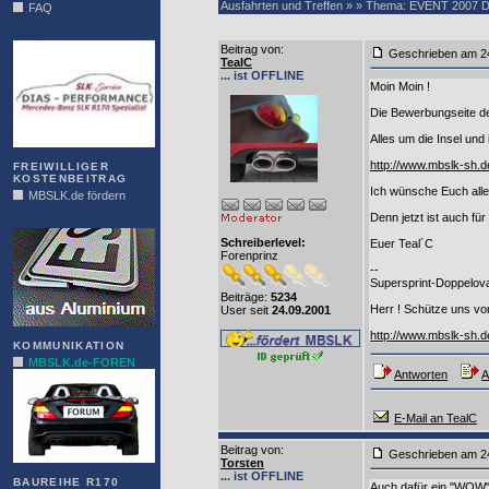
Ausfahrten und Treffen » » Thema: EVENT 2007 Di
FAQ
DIAS
Beitrag von
:
Geschrieben am
TealC
... ist OFFLINE
Moin Moin !
Die Bewerbungseite d
Alles um die Insel un
http://www.mbslk-sh.
FREIWILLIGER
KOSTENBEITRAG
Ich wünsche Euch alle
MBSLK.de fördern
Denn jetzt ist auch fü
ALFRA
Schreiberlevel:
Euer Teal´C
Forenprinz
--
Supersprint-Doppeloval
Beiträge:
5234
Herr ! Schütze uns vo
User seit
24.09.2001
http://www.mbslk-sh.d
KOMMUNIKATION
MBSLK.de-FOREN
Antworten
A
E-Mail an TealC
Beitrag von
:
Geschrieben am
Torsten
... ist OFFLINE
BAUREIHE R170
Auch dafür ein "WOW"!