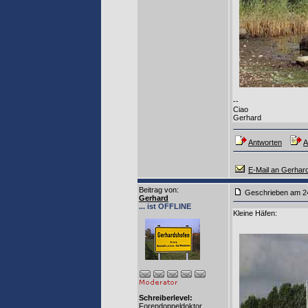
--
Ciao
Gerhard
Antworten
A
E-Mail an Gerhar
Beitrag von
:
Geschrieben am
Gerhard
... ist OFFLINE
Kleine Häfen:
Schreiberlevel:
Forendoppeldoktor