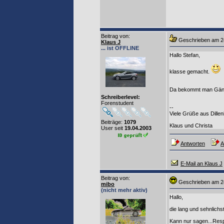
Beitrag von
:
Geschrieben am
Klaus J
... ist OFFLINE
Hallo Stefan,
klasse gemacht.
Da bekommt man Gänse
Schreiberlevel:
Forenstudent
--
Viele Grüße aus Dille
Beiträge:
1079
Klaus und Christa
User seit
19.04.2003
Antworten
A
E-Mail an Klaus J
Beitrag von
:
Geschrieben am
mibo
(nicht mehr aktiv)
Hallo,
die lang und sehnlichs
Kann nur sagen...Resp