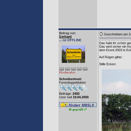
Beitrag von
:
Geschrieben am
Gerhard
... ist OFFLINE
Das habt ihr schön ge
Das wird sicher ein K
dem Event 2003 in Ec
Auf Rügen gibts:
Stille Ecken:
Schreiberlevel:
Forendoppeldoktor
Beiträge:
2405
User seit
19.04.2000