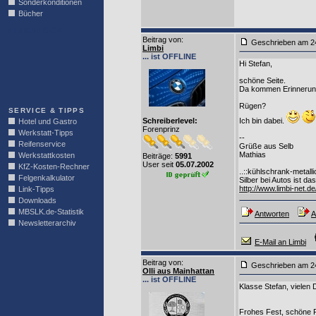
Sonderkonditionen
Bücher
LINKBLOCK
Beitrag von
:
Geschrieben am
Limbi
... ist OFFLINE
Hi Stefan,
schöne Seite.
Da kommen Erinnerung
Rügen?
SERVICE & TIPPS
Schreiberlevel:
Ich bin dabei.
Hotel und Gastro
Forenprinz
Werkstatt-Tipps
--
Reifenservice
Grüße aus Selb
Mathias
Werkstattkosten
Beiträge:
5991
User seit
05.07.2002
KfZ-Kosten-Rechner
..::kühlschrank-metalli
Felgenkalkulator
Silber bei Autos ist d
http://www.limbi-net
Link-Tipps
Downloads
MBSLK.de-Statistik
Antworten
A
Newsletterarchiv
E-Mail an Limbi
Beitrag von
:
Geschrieben am
Olli aus Mainhattan
... ist OFFLINE
Klasse Stefan, vielen
Frohes Fest, schöne F