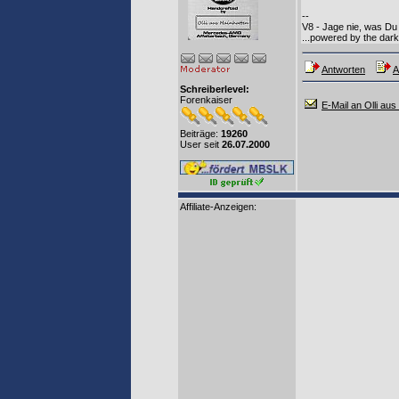
--
V8 - Jage nie, was Du 
...powered by the dark 
Antworten
A
Schreiberlevel:
Forenkaiser
E-Mail an Olli aus
Beiträge:
19260
User seit
26.07.2000
Affiliate-Anzeigen: