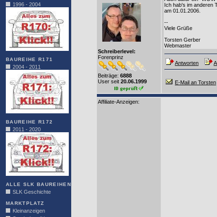
1996 - 2004
Ich hab's im anderen 
am 01.01.2006.
--
Viele Grüße
Torsten Gerber
Webmaster
Schreiberlevel:
Forenprinz
BAUREIHE R171
Antworten
A
2004 - 2011
Beiträge:
6888
User seit
20.06.1999
E-Mail an Torsten
Affiliate-Anzeigen:
BAUREIHE R172
2011 - 2020
ALLE SLK BAUREIHEN
SLK Geschichte
MARKTPLATZ
Kleinanzeigen