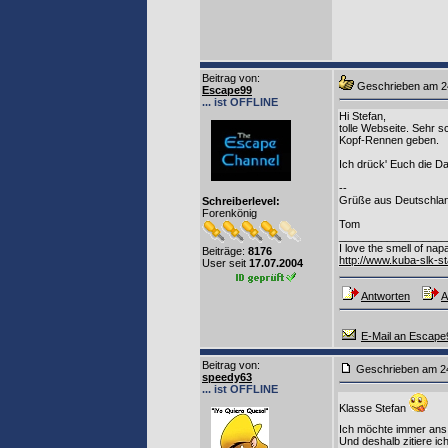
Beitrag von
:
Geschrieben am
Escape99
... ist OFFLINE
Hi Stefan,
tolle Webseite. Sehr 
Kopf-Rennen geben.
Ich drück' Euch die D
--
Grüße aus Deutschla
Schreiberlevel:
Forenkönig
Tom
__________________
I love the smell of na
Beiträge:
8176
http://www.kuba-slk-s
User seit
17.07.2004
Antworten
A
E-Mail an Escape
Beitrag von
:
Geschrieben am
speedy63
... ist OFFLINE
Klasse Stefan
Ich möchte immer an
Und deshalb zitiere ic