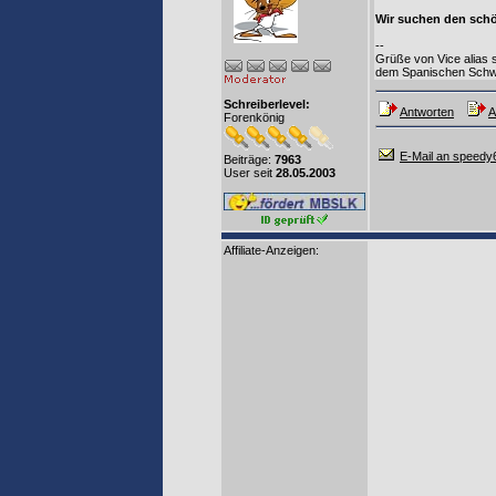
Wir suchen den schö
--
Grüße von Vice alias
dem Spanischen Schw
Schreiberlevel:
Antworten
A
Forenkönig
E-Mail an speedy
Beiträge:
7963
User seit
28.05.2003
Affiliate-Anzeigen: