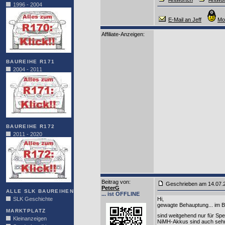
1996 - 2004
E-Mail an Jeff
Mo
Affiliate-Anzeigen:
BAUREIHE R171
2004 - 2011
BAUREIHE R172
2011 - 2020
Beitrag von
:
Geschrieben am 14.07
PeterG
ALLE SLK BAUREIHEN
... ist OFFLINE
SLK Geschichte
Hi,
gewagte Behauptung... im 
MARKTPLATZ
sind weitgehend nur für S
Kleinanzeigen
NiMH-Akkus sind auch sehr v