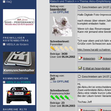
Klatsch und Tratsch » » Thema: Akku-Empfehlung
FAQ
Beitrag von
:
Geschrieben am 14.07
DIAS
heavybroker
... ist OFFLINE
Hallo Digitale Foto-Impressi
nach etwas über einem Jah
komplett entladen hatte.
Wenn ich das Reservepaar ei
Kann mir jemand eine best
--
FREIWILLIGER
KOSTENBEITRAG
"Ich war oben und ich fahr w
Schreiberlevel:
Grüße vom Schwarzen aus 
MBSLK.de fördern
Forenritter
http://www.harald-schattner
ALFRA
Beiträge:
3430
User seit
05.04.2002
Antworten
Antwor
E-Mail an heavybroker
Beitrag von
:
Geschrieben am 14.07
KOMMUNIKATION
Jeff
... ist OFFLINE
MBSLK.de-FOREN
Hi,
die Akku Art ist entscheiden
Zwei verbreitete Akku-Arten
Schreiberlevel:
Akku eine relativ kurze Leb
Forenvorschüler
Bei der Litium-Ionen Varian
Tschau Jeff
Beiträge:
23
User seit
30.04.2003
BAUREIHE R170
Antworten
Antwor