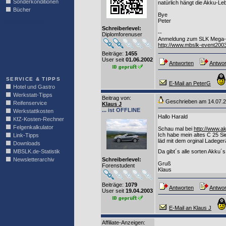
Sonderkonditionen
natürlich hängt die Akku-Le
Bücher
Bye
Peter
LINKBLOCK
Schreiberlevel:
--
Diplomforenuser
Anmeldung zum SLK Mega-E
http://www.mbslk-event200
Beiträge:
1455
User seit
01.06.2002
Antworten
Antwor
SERVICE & TIPPS
E-Mail an PeterG
Hotel und Gastro
Werkstatt-Tipps
Beitrag von
:
Geschrieben am 14.07.
Reifenservice
Klaus J
... ist OFFLINE
Werkstattkosten
Hallo Harald
KfZ-Kosten-Rechner
Felgenkalkulator
Schau mal bei
http://www.a
Ich habe mein altes C 25 S
Link-Tipps
läd mit dem orginal Ladegerä
Downloads
MBSLK.de-Statistik
Da gibt´s alle sorten Akku
Newsletterarchiv
Schreiberlevel:
Gruß
Forenstudent
Klaus
Beiträge:
1079
Antworten
Antwor
User seit
19.04.2003
E-Mail an Klaus J
Affiliate-Anzeigen: