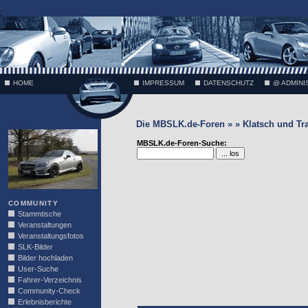
;
HOME
IMPRESSUM
DATENSCHUTZ
@ ADMINI
Die MBSLK.de-Foren » » Klatsch und Tr
VÄTH
MBSLK.de-Foren-Suche:
COMMUNITY
Stammtische
Veranstaltungen
Veranstaltungsfotos
SLK-Bilder
Bilder hochladen
User-Suche
Fahrer-Verzeichnis
Community-Check
Erlebnisberichte