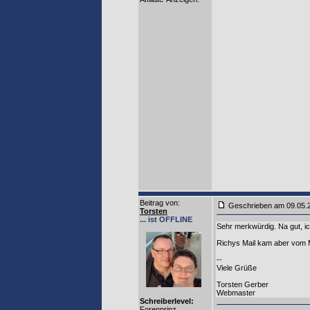
Beitrag von
:
Geschrieben am 09.05
Torsten
... ist OFFLINE
Sehr merkwürdig. Na gut, ic
Richys Mail kam aber vom M
--
Viele Grüße
Torsten Gerber
Webmaster
Schreiberlevel:
Forenprinz