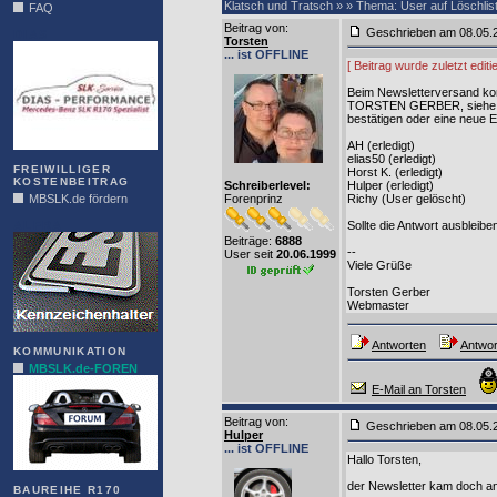
Klatsch und Tratsch » » Thema: User auf Löschlis
FAQ
Beitrag von
:
Geschrieben am 08.05
DIAS
Torsten
... ist OFFLINE
[ Beitrag wurde zuletzt edi
Beim Newsletterversand konn
TORSTEN GERBER, siehe obe
bestätigen oder eine neue 
AH (erledigt)
elias50 (erledigt)
FREIWILLIGER
Horst K. (erledigt)
KOSTENBEITRAG
Schreiberlevel:
Hulper (erledigt)
MBSLK.de fördern
Forenprinz
Richy (User gelöscht)
ALFRA
Sollte die Antwort ausbleibe
Beiträge:
6888
--
User seit
20.06.1999
Viele Grüße
Torsten Gerber
Webmaster
Antworten
Antwor
KOMMUNIKATION
MBSLK.de-FOREN
E-Mail an Torsten
Beitrag von
:
Geschrieben am 08.05
Hulper
... ist OFFLINE
Hallo Torsten,
der Newsletter kam doch an
BAUREIHE R170