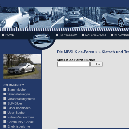
;
HOME
IMPRESSUM
DATENSCHUTZ
@ ADMINI
Die MBSLK.de-Foren » » Klatsch und Tr
VÄTH
MBSLK.de-Foren-Suche:
COMMUNITY
Stammtische
Veranstaltungen
Veranstaltungsfotos
SLK-Bilder
Bilder hochladen
User-Suche
Fahrer-Verzeichnis
Community-Check
Erlebnisberichte