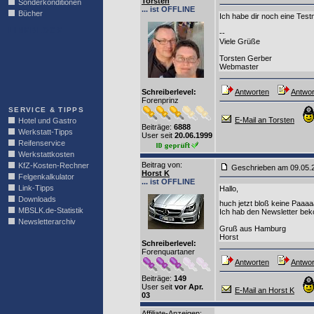
Torsten
Sonderkonditionen
... ist OFFLINE
Bücher
Ich habe dir noch eine Testm
LINKBLOCK
--
Viele Grüße
Torsten Gerber
Webmaster
Schreiberlevel:
Antworten
Antwor
Forenprinz
SERVICE & TIPPS
E-Mail an Torsten
Hotel und Gastro
Beiträge:
6888
Werkstatt-Tipps
User seit
20.06.1999
Reifenservice
Werkstattkosten
Beitrag von
:
KfZ-Kosten-Rechner
Geschrieben am 09.05
Horst K
Felgenkalkulator
... ist OFFLINE
Link-Tipps
Hallo,
Downloads
huch jetzt bloß keine Paaaa
MBSLK.de-Statistik
Ich hab den Newsletter 
Newsletterarchiv
Gruß aus Hamburg
Horst
Schreiberlevel:
Forenquartaner
Antworten
Antwor
Beiträge:
149
User seit
vor Apr.
E-Mail an Horst K
03
Affiliate-Anzeigen: