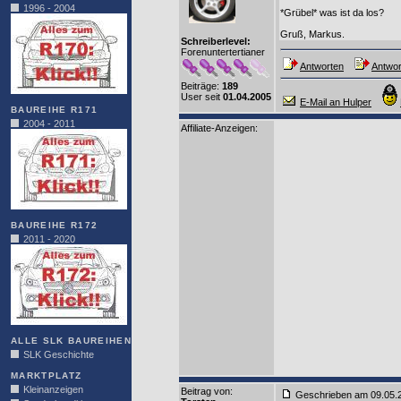
1996 - 2004
*Grübel* was ist da los?
Gruß, Markus.
Schreiberlevel:
Forenuntertertianer
Antworten
Antwor
Beiträge:
189
User seit
01.04.2005
E-Mail an Hulper
BAUREIHE R171
2004 - 2011
Affiliate-Anzeigen:
BAUREIHE R172
2011 - 2020
ALLE SLK BAUREIHEN
SLK Geschichte
MARKTPLATZ
Kleinanzeigen
Beitrag von
:
Geschrieben am 09.05