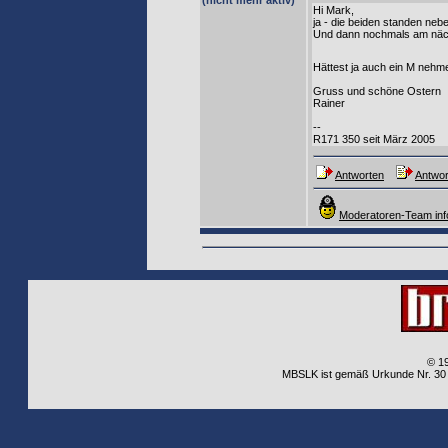
(nicht mehr aktiv)
Hi Mark,
ja - die beiden standen nebe
Und dann nochmals am näch
Hättest ja auch ein M neh
Gruss und schöne Ostern
Rainer
--
R171 350 seit März 2005
Antworten
Antwor
Moderatoren-Team inf
© 1
MBSLK ist gemäß Urkunde Nr. 30