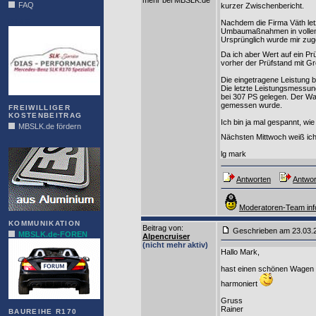
mehr bei MBSLK.de
FAQ
kurzer Zwischenbericht.
DIAS
Nachdem die Firma Väth letz
Umbaumaßnahmen in volle
Ursprünglich wurde mir zug
Da ich aber Wert auf ein Prü
vorher der Prüfstand mit G
Die eingetragene Leistung b
Die letzte Leistungsmessun
bei 307 PS gelegen. Der W
gemessen wurde.
FREIWILLIGER
KOSTENBEITRAG
Ich bin ja mal gespannt, wi
MBSLK.de fördern
Nächsten Mittwoch weiß ic
ALFRA
lg mark
Antworten
Antwor
Moderatoren-Team inf
KOMMUNIKATION
Beitrag von
:
Geschrieben am 23.03
MBSLK.de-FOREN
Alpencruiser
(nicht mehr aktiv)
Hallo Mark,
hast einen schönen Wagen 
harmoniert
Gruss
Rainer
BAUREIHE R170