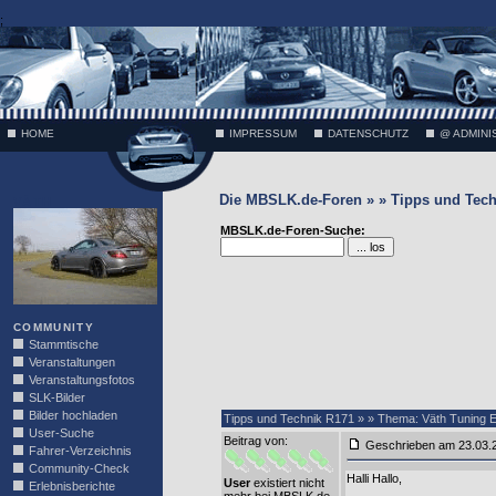
;
HOME
IMPRESSUM
DATENSCHUTZ
@ ADMINI
Die MBSLK.de-Foren » » Tipps und Tech
VÄTH
MBSLK.de-Foren-Suche:
COMMUNITY
Stammtische
Veranstaltungen
Veranstaltungsfotos
SLK-Bilder
Bilder hochladen
Tipps und Technik R171 » » Thema: Väth Tuning Er
User-Suche
Beitrag von
:
Geschrieben am 23.03
Fahrer-Verzeichnis
Community-Check
Halli Hallo,
User
existiert nicht
Erlebnisberichte