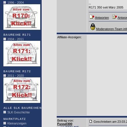
1996 - 2004
--
R171 350 seit März 2005
Antworten
Antwor
Moderatoren-Team inf
BAUREIHE R171
Affiliate-Anzeigen:
2004 - 2011
BAUREIHE R172
2011 - 2020
ALLE SLK BAUREIHEN
SLK Geschichte
MARKTPLATZ
Beitrag von
:
Geschrieben am 23.03
Kleinanzeigen
Fussel300