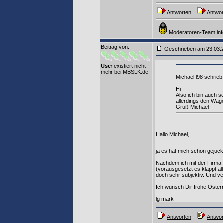
Antworten
Antwor
Moderatoren-Team inf
Beitrag von
:
Geschrieben am 23.03
User
existiert nicht
mehr bei MBSLK.de
Michael l98 schrieb
Hi
Also ich bin auch s
allerdings den Wage
Gruß Michael
Hallo Michael,
ja es hat mich schon gejuck
Nachdem ich mit der Firma 
(vorausgesetzt es klappt all
doch sehr subjektiv. Und ve
Ich wünsch Dir frohe Ostern
lg mark
Antworten
Antwor