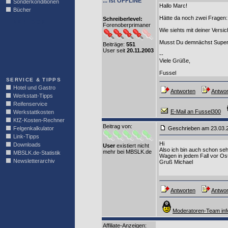
... ist OFFLINE
Sonderkonditionen
Hallo Marc!
Bücher
Hätte da noch zwei Fragen:
Schreiberlevel:
LINKBLOCK
Forenoberprimaner
Wie siehts mit deiner Vers
Musst Du demnächst Super
Beiträge:
551
User seit
20.11.2003
--
Viele Grüße,
Fussel
SERVICE & TIPPS
Hotel und Gastro
Antworten
Antwor
Werkstatt-Tipps
Reifenservice
E-Mail an Fussel300
Werkstattkosten
KfZ-Kosten-Rechner
Beitrag von
:
Felgenkalkulator
Geschrieben am 23.03
Link-Tipps
Hi
Downloads
User
existiert nicht
Also ich bin auch schon seh
mehr bei MBSLK.de
MBSLK.de-Statistik
Wagen in jedem Fall vor Ost
Newsletterarchiv
Gruß Michael
Antworten
Antwor
Moderatoren-Team inf
Affiliate-Anzeigen: