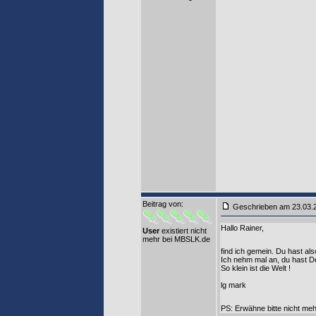
Beitrag von
:
Geschrieben am 23.03
Hallo Rainer,
User
existiert nicht
mehr bei MBSLK.de
find ich gemein. Du hast al
Ich nehm mal an, du hast 
So klein ist die Welt !
lg mark
PS: Erwähne bitte nicht m