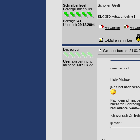
Schreiberlevel:
Schönen Gruß
Forengrundschüler
--
SLK 350, what a feeling !
Beiträge:
41
User seit
29.12.2004
Antworten
Antwor
E-Mail an shrinker
Beitrag von
:
Geschrieben am 24.03
User
existiert nicht
mehr bei MBSLK.de
marc schrieb:
Hallo Michael,
ja es hat mich scho
Nachdem ich mit der
nächsten Fahrzeug (
brauchbare Nachweis
Ich wünsch Dir froh
lg mark