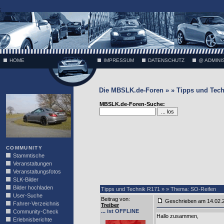
;
HOME
IMPRESSUM
DATENSCHUTZ
@ ADMINI
Die MBSLK.de-Foren » » Tipps und Tech
VÄTH
MBSLK.de-Foren-Suche:
COMMUNITY
Stammtische
Veranstaltungen
Veranstaltungsfotos
SLK-Bilder
Bilder hochladen
Tipps und Technik R171 » » Thema: SO-Reifen
User-Suche
Beitrag von
:
Geschrieben am 14.02
Fahrer-Verzeichnis
Treiber
... ist OFFLINE
Community-Check
Hallo zusammen,
Erlebnisberichte