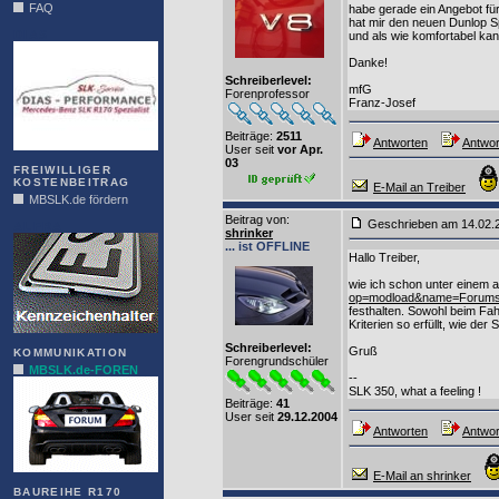
FAQ
habe gerade ein Angebot für
hat mir den neuen Dunlop Sp
DIAS
und als wie komfortabel ka
Danke!
Schreiberlevel:
mfG
Forenprofessor
Franz-Josef
Beiträge:
2511
Antworten
Antwor
User seit
vor Apr.
03
FREIWILLIGER
KOSTENBEITRAG
E-Mail an Treiber
MBSLK.de fördern
Beitrag von
:
Geschrieben am 14.02
ALFRA
shrinker
... ist OFFLINE
Hallo Treiber,
wie ich schon unter einem 
op=modload&name=Forums&
festhalten. Sowohl beim Fah
Kriterien so erfüllt, wie de
Schreiberlevel:
Gruß
KOMMUNIKATION
Forengrundschüler
MBSLK.de-FOREN
--
SLK 350, what a feeling !
Beiträge:
41
User seit
29.12.2004
Antworten
Antwor
E-Mail an shrinker
BAUREIHE R170