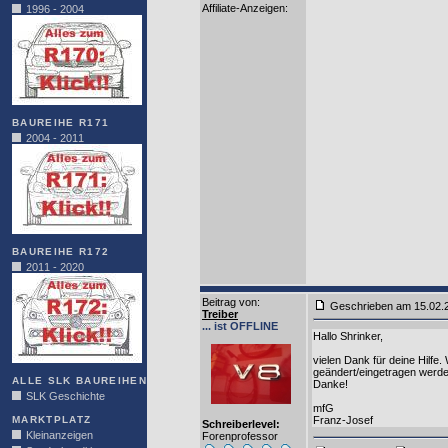
Affiliate-Anzeigen:
1996 - 2004
BAUREIHE R171
2004 - 2011
BAUREIHE R172
2011 - 2020
Beitrag von
:
Geschrieben am 15.02
Treiber
... ist OFFLINE
Hallo Shrinker,
vielen Dank für deine Hilfe
geändert/eingetragen werd
ALLE SLK BAUREIHEN
Danke!
SLK Geschichte
mfG
MARKTPLATZ
Franz-Josef
Schreiberlevel:
Kleinanzeigen
Forenprofessor