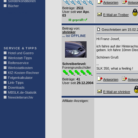
Sonderkonditionen
Antworten
Antwor
Bücher
Beiträge:
2511
User seit
vor Apr.
LINKBLOCK
E-Mail an Treiber
03
Beitrag von
:
Geschrieben am 15.02.
shrinker
... ist OFFLINE
Hi Franz-Josef,
ich fahre auf der Hinterach
SERVICE & TIPPS
geben. Ich fahre 10mm Dista
Hotel und Gastro
Schönen Gruß
Werkstatt-Tipps
Reifenservice
Schreiberlevel:
--
Forengrundschüler
Werkstattkosten
SLK 350, what a feeling !
KfZ-Kosten-Rechner
Felgenkalkulator
Beiträge:
41
Antworten
Antwor
Link-Tipps
User seit
29.12.2004
Downloads
E-Mail an shrinker
MBSLK.de-Statistik
Newsletterarchiv
Affiliate-Anzeigen: